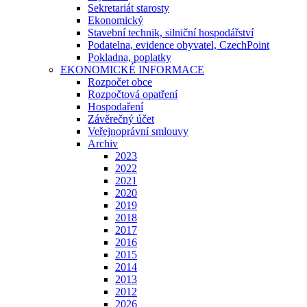
Sekretariát starosty
Ekonomický
Stavební technik, silniční hospodářství
Podatelna, evidence obyvatel, CzechPoint
Pokladna, poplatky
EKONOMICKÉ INFORMACE
Rozpočet obce
Rozpočtová opatření
Hospodaření
Závěrečný účet
Veřejnoprávní smlouvy
Archiv
2023
2022
2021
2020
2019
2018
2017
2016
2015
2014
2013
2012
2026