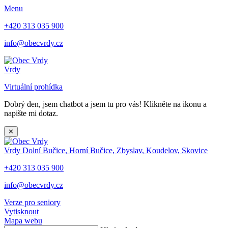
Menu
+420 313 035 900
info@obecvrdy.cz
Vrdy
Virtuální prohídka
Dobrý den, jsem chatbot a jsem tu pro vás! Klikněte na ikonu a
napište mi dotaz.
✕
Vrdy
Dolní Bučice, Horní Bučice, Zbyslav, Koudelov, Skovice
+420 313 035 900
info@obecvrdy.cz
Verze pro seniory
Vytisknout
Mapa webu