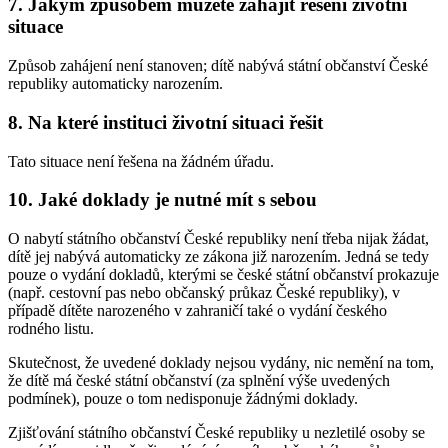
7. Jakým způsobem můžete zahájit řešení životní
situace
Způsob zahájení není stanoven; dítě nabývá státní občanství České
republiky automaticky narozením.
8. Na které instituci životní situaci řešit
Tato situace není řešena na žádném úřadu.
10. Jaké doklady je nutné mít s sebou
O nabytí státního občanství České republiky není třeba nijak žádat,
dítě jej nabývá automaticky ze zákona již narozením. Jedná se tedy
pouze o vydání dokladů, kterými se české státní občanství prokazuje
(např. cestovní pas nebo občanský průkaz České republiky), v
případě dítěte narozeného v zahraničí také o vydání českého
rodného listu.
Skutečnost, že uvedené doklady nejsou vydány, nic nemění na tom,
že dítě má české státní občanství (za splnění výše uvedených
podmínek), pouze o tom nedisponuje žádnými doklady.
Zjišťování státního občanství České republiky u nezletilé osoby se