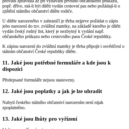
provádí zpravidla až při vydávání prvního občanského průkazu,
popř. dříve, má-li být dítěti vydán cestovní pas nebo požádají-li o
zjištění státního občanství dítěte rodiče.
U dítěte narozeného v zahraničí je třeba nejprve požádat o zápis
jeho narození do tzv. zvláštní matriky, na základě kterého je dítěti
vydán český rodný list, který je nezbytný k vydání např.
občanského průkazu nebo cestovního pasu České republiky.
K zápisu narození do zvláštní matriky je třeba připojit i osvědčení o
státním občanství České republiky dítěte.
11. Jaké jsou potřebné formuláře a kde jsou k
dispozici
Předepsané formuláře nejsou stanoveny.
12. Jaké jsou poplatky a jak je lze uhradit
Nabytí českého státního občanství narozením není nijak
zpoplatněno.
13. Jaké jsou lhůty pro vyřízení