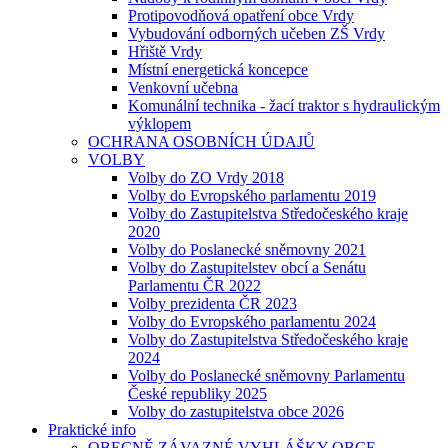
Protipovodňová opatření obce Vrdy
Vybudování odborných učeben ZŠ Vrdy
Hřiště Vrdy
Místní energetická koncepce
Venkovní učebna
Komunální technika - žací traktor s hydraulickým
výklopem
OCHRANA OSOBNÍCH ÚDAJŮ
VOLBY
Volby do ZO Vrdy 2018
Volby do Evropského parlamentu 2019
Volby do Zastupitelstva Středočeského kraje
2020
Volby do Poslanecké sněmovny 2021
Volby do Zastupitelstev obcí a Senátu
Parlamentu ČR 2022
Volby prezidenta ČR 2023
Volby do Evropského parlamentu 2024
Volby do Zastupitelstva Středočeského kraje
2024
Volby do Poslanecké sněmovny Parlamentu
České republiky 2025
Volby do zastupitelstva obce 2026
Praktické info
OBECNĚ ZÁVAZNÉ VYHLÁŠKY OBCE