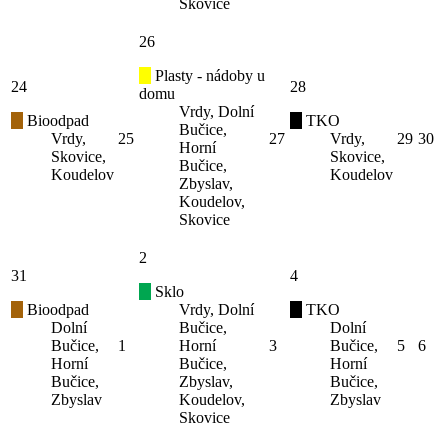
Skovice
26
Plasty - nádoby u
24
28
domu
Vrdy, Dolní
Bioodpad
TKO
Bučice,
Vrdy,
25
27
Vrdy,
29
30
Horní
Skovice,
Skovice,
Bučice,
Koudelov
Koudelov
Zbyslav,
Koudelov,
Skovice
2
31
4
Sklo
Bioodpad
Vrdy, Dolní
TKO
Dolní
Bučice,
Dolní
Bučice,
1
Horní
3
Bučice,
5
6
Horní
Bučice,
Horní
Bučice,
Zbyslav,
Bučice,
Zbyslav
Koudelov,
Zbyslav
Skovice