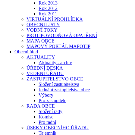
Rok 2013
Rok 2012
Rok 2011
VIRTUÁLNÍ PROHLÍDKA
OBECNÍ LISTY
VODNÍ TOKY
PROTIPOVODŇOVÁ OPATŘENÍ
MAPA OBCE
MAPOVÝ PORTÁL MAPOTIP
Obecní úřad
AKTUALITY
Aktuality - archiv
ÚŘEDNÍ DESKA
VEDENÍ ÚŘADU
ZASTUPITELSTVO OBCE
Složení zastupitelstva
Jednání zastupitelstva obce
Výbory
Pro zastupitele
RADA OBCE
Složení rady
Komise
Pro radní
ÚSEKY OBECNÍHO ÚŘADU
Tajemník