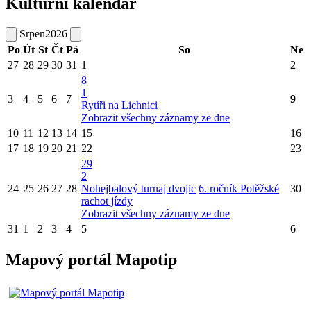
Kulturní kalendář
Srpen
2026
Po
Út
St
Čt
Pá
So
Ne
27
28
29
30
31
1
2
8
1
3
4
5
6
7
9
Rytíři na Lichnici
Zobrazit všechny záznamy ze dne
10
11
12
13
14
15
16
17
18
19
20
21
22
23
29
2
24
25
26
27
28
Nohejbalový turnaj dvojic
6. ročník Potěžské
30
rachot jízdy
Zobrazit všechny záznamy ze dne
31
1
2
3
4
5
6
Mapový portál Mapotip