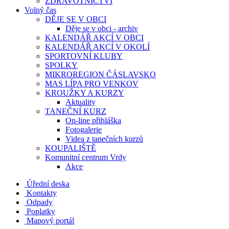
ZDRAVOTNICTVÍ
Volný čas
DĚJE SE V OBCI
Děje se v obci - archiv
KALENDÁŘ AKCÍ V OBCI
KALENDÁŘ AKCÍ V OKOLÍ
SPORTOVNÍ KLUBY
SPOLKY
MIKROREGION ČÁSLAVSKO
MAS LÍPA PRO VENKOV
KROUŽKY A KURZY
Aktuality
TANEČNÍ KURZ
On-line přihláška
Fotogalerie
Videa z tanečních kurzů
KOUPALIŠTĚ
Komunitní centrum Vrdy
Akce
Úřední deska
Kontakty
Odpady
Poplatky
Mapový portál