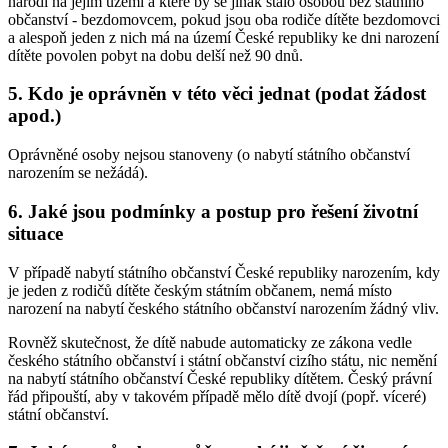
narodí na jejím území a které by se jinak stalo osobou bez státního
občanství - bezdomovcem, pokud jsou oba rodiče dítěte bezdomovci
a alespoň jeden z nich má na území České republiky ke dni narození
dítěte povolen pobyt na dobu delší než 90 dnů.
5. Kdo je oprávněn v této věci jednat (podat žádost
apod.)
Oprávněné osoby nejsou stanoveny (o nabytí státního občanství
narozením se nežádá).
6. Jaké jsou podmínky a postup pro řešení životní
situace
V případě nabytí státního občanství České republiky narozením, kdy
je jeden z rodičů dítěte českým státním občanem, nemá místo
narození na nabytí českého státního občanství narozením žádný vliv.
Rovněž skutečnost, že dítě nabude automaticky ze zákona vedle
českého státního občanství i státní občanství cizího státu, nic nemění
na nabytí státního občanství České republiky dítětem. Český právní
řád připouští, aby v takovém případě mělo dítě dvojí (popř. víceré)
státní občanství.