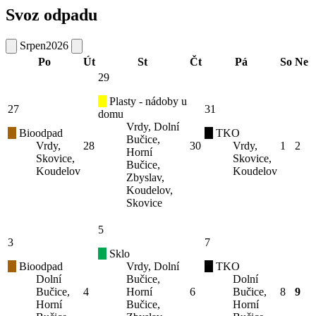
Svoz odpadu
Srpen
2026
Po
Út
St
Čt
Pá
So
Ne
29
Plasty - nádoby u
27
31
domu
Vrdy, Dolní
Bioodpad
TKO
Bučice,
Vrdy,
28
30
Vrdy,
1
2
Horní
Skovice,
Skovice,
Bučice,
Koudelov
Koudelov
Zbyslav,
Koudelov,
Skovice
5
3
7
Sklo
Bioodpad
Vrdy, Dolní
TKO
Dolní
Bučice,
Dolní
Bučice,
4
Horní
6
Bučice,
8
9
Horní
Bučice,
Horní