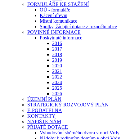
FORMULÁŘE KE STAŽENÍ
OÚ - formuláře
Kácení dřevin
Místní komunikace
Spolky, žádající dotace z rozpočtu obce
POVINNÉ INFORMACE
Poskytnuté informace
2016
2017
2018
2019
2020
2021
2022
2024
2025
2026
ÚZEMNÍ PLÁN
STRATEGICKÝ ROZVOJOVÝ PLÁN
E-PODATELNA
KONTAKTY
NAPIŠTE NÁM
PŘIJATÉ DOTACE
Vybudování sběrného dvora v obci Vrdy
Nádoby k rodinným domům v obci Vrdy