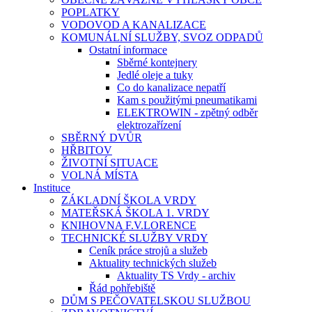
POPLATKY
VODOVOD A KANALIZACE
KOMUNÁLNÍ SLUŽBY, SVOZ ODPADŮ
Ostatní informace
Sběrné kontejnery
Jedlé oleje a tuky
Co do kanalizace nepatří
Kam s použitými pneumatikami
ELEKTROWIN - zpětný odběr
elektrozařízení
SBĚRNÝ DVŮR
HŘBITOV
ŽIVOTNÍ SITUACE
VOLNÁ MÍSTA
Instituce
ZÁKLADNÍ ŠKOLA VRDY
MATEŘSKÁ ŠKOLA 1. VRDY
KNIHOVNA F.V.LORENCE
TECHNICKÉ SLUŽBY VRDY
Ceník práce strojů a služeb
Aktuality technických služeb
Aktuality TS Vrdy - archiv
Řád pohřebiště
DŮM S PEČOVATELSKOU SLUŽBOU