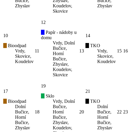
Bučice,
Zbyslav,
Bučice,
Zbyslav
Koudelov,
Zbyslav
Skovice
12
Papír - nádoby u
10
14
domu
Vrdy, Dolní
Bioodpad
TKO
Bučice,
Vrdy,
11
13
Vrdy,
15
16
Horní
Skovice,
Skovice,
Bučice,
Koudelov
Koudelov
Zbyslav,
Koudelov,
Skovice
19
17
21
Sklo
Bioodpad
Vrdy, Dolní
TKO
Dolní
Bučice,
Dolní
Bučice,
18
Horní
20
Bučice,
22
23
Horní
Bučice,
Horní
Bučice,
Zbyslav,
Bučice,
Zbyslav
Koudelov,
Zbyslav