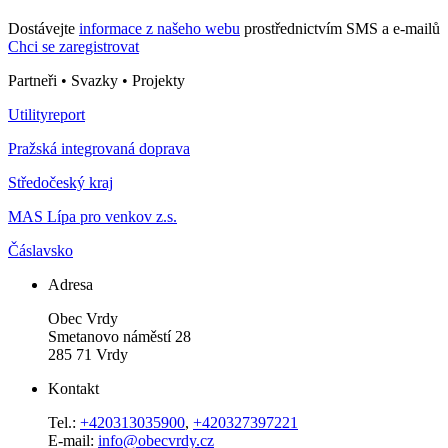
Dostávejte
informace z našeho webu
prostřednictvím SMS a e-mailů
Chci se zaregistrovat
Partneři • Svazky • Projekty
Utilityreport
Pražská integrovaná doprava
Středočeský kraj
MAS Lípa pro venkov z.s.
Čáslavsko
Adresa
Obec Vrdy
Smetanovo náměstí 28
285 71 Vrdy
Kontakt
Tel.:
+420313035900
,
+420327397221
E-mail:
info@obecvrdy.cz