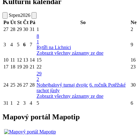
Kulturní kalendář
Srpen
2026
Po
Út
St
Čt
Pá
So
Ne
27
28
29
30
31
1
2
8
1
3
4
5
6
7
9
Rytíři na Lichnici
Zobrazit všechny záznamy ze dne
10
11
12
13
14
15
16
17
18
19
20
21
22
23
29
2
24
25
26
27
28
Nohejbalový turnaj dvojic
6. ročník Potěžské
30
rachot jízdy
Zobrazit všechny záznamy ze dne
31
1
2
3
4
5
6
Mapový portál Mapotip