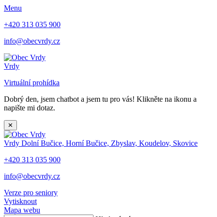
Menu
+420 313 035 900
info@obecvrdy.cz
Vrdy
Virtuální prohídka
Dobrý den, jsem chatbot a jsem tu pro vás! Klikněte na ikonu a
napište mi dotaz.
✕
Vrdy
Dolní Bučice, Horní Bučice, Zbyslav, Koudelov, Skovice
+420 313 035 900
info@obecvrdy.cz
Verze pro seniory
Vytisknout
Mapa webu