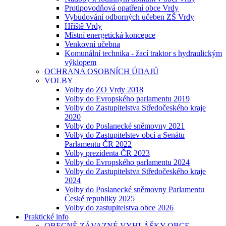
Protipovodňová opatření obce Vrdy
Vybudování odborných učeben ZŠ Vrdy
Hřiště Vrdy
Místní energetická koncepce
Venkovní učebna
Komunální technika - žací traktor s hydraulickým
výklopem
OCHRANA OSOBNÍCH ÚDAJŮ
VOLBY
Volby do ZO Vrdy 2018
Volby do Evropského parlamentu 2019
Volby do Zastupitelstva Středočeského kraje
2020
Volby do Poslanecké sněmovny 2021
Volby do Zastupitelstev obcí a Senátu
Parlamentu ČR 2022
Volby prezidenta ČR 2023
Volby do Evropského parlamentu 2024
Volby do Zastupitelstva Středočeského kraje
2024
Volby do Poslanecké sněmovny Parlamentu
České republiky 2025
Volby do zastupitelstva obce 2026
Praktické info
OBECNĚ ZÁVAZNÉ VYHLÁŠKY OBCE