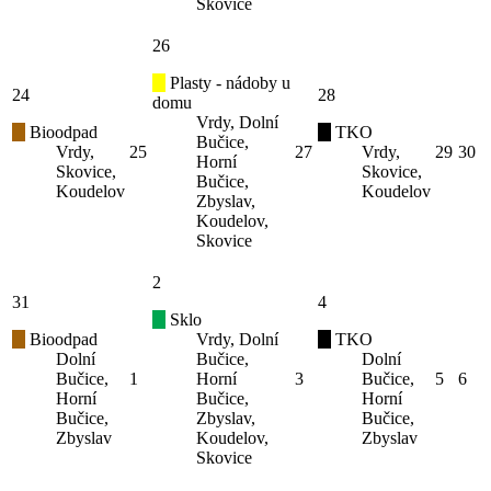
Skovice
26
Plasty - nádoby u
24
28
domu
Vrdy, Dolní
Bioodpad
TKO
Bučice,
Vrdy,
25
27
Vrdy,
29
30
Horní
Skovice,
Skovice,
Bučice,
Koudelov
Koudelov
Zbyslav,
Koudelov,
Skovice
2
31
4
Sklo
Bioodpad
Vrdy, Dolní
TKO
Dolní
Bučice,
Dolní
Bučice,
1
Horní
3
Bučice,
5
6
Horní
Bučice,
Horní
Bučice,
Zbyslav,
Bučice,
Zbyslav
Koudelov,
Zbyslav
Skovice