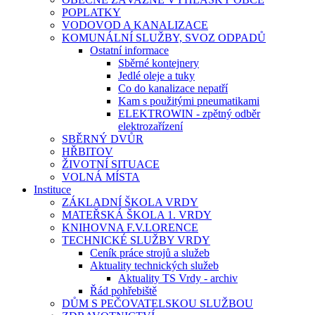
POPLATKY
VODOVOD A KANALIZACE
KOMUNÁLNÍ SLUŽBY, SVOZ ODPADŮ
Ostatní informace
Sběrné kontejnery
Jedlé oleje a tuky
Co do kanalizace nepatří
Kam s použitými pneumatikami
ELEKTROWIN - zpětný odběr
elektrozařízení
SBĚRNÝ DVŮR
HŘBITOV
ŽIVOTNÍ SITUACE
VOLNÁ MÍSTA
Instituce
ZÁKLADNÍ ŠKOLA VRDY
MATEŘSKÁ ŠKOLA 1. VRDY
KNIHOVNA F.V.LORENCE
TECHNICKÉ SLUŽBY VRDY
Ceník práce strojů a služeb
Aktuality technických služeb
Aktuality TS Vrdy - archiv
Řád pohřebiště
DŮM S PEČOVATELSKOU SLUŽBOU