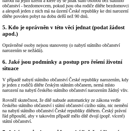
narodí na jejím území a které by se jinak stalo osobou bez státního
občanství - bezdomovcem, pokud jsou oba rodiče dítěte bezdomovci
a alespoň jeden z nich má na území České republiky ke dni narození
dítěte povolen pobyt na dobu delší než 90 dnů.
5. Kdo je oprávněn v této věci jednat (podat žádost
apod.)
Oprávněné osoby nejsou stanoveny (o nabytí státního občanství
narozením se nežádá).
6. Jaké jsou podmínky a postup pro řešení životní
situace
V případě nabytí státního občanství České republiky narozením, kdy
je jeden z rodičů dítěte českým státním občanem, nemá místo
narození na nabytí českého státního občanství narozením žádný vliv.
Rovněž skutečnost, že dítě nabude automaticky ze zákona vedle
českého státního občanství i státní občanství cizího státu, nic nemění
na nabytí státního občanství České republiky dítětem. Český právní
řád připouští, aby v takovém případě mělo dítě dvojí (popř. víceré)
státní občanství.