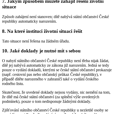
7. Jakým způsobem můžete zahájit řešení životní
situace
Způsob zahájení není stanoven; dítě nabývá státní občanství České
republiky automaticky narozením.
8. Na které instituci životní situaci řešit
Tato situace není řešena na žádném úřadu.
10. Jaké doklady je nutné mít s sebou
O nabytí státního občanství České republiky není třeba nijak žádat,
dítě jej nabývá automaticky ze zákona již narozením. Jedná se tedy
pouze o vydání dokladů, kterými se české státní občanství prokazuje
(např. cestovní pas nebo občanský průkaz České republiky), v
případě dítěte narozeného v zahraničí také o vydání českého
rodného listu.
Skutečnost, že uvedené doklady nejsou vydány, nic nemění na tom,
že dítě má české státní občanství (za splnění výše uvedených
podmínek), pouze o tom nedisponuje žádnými doklady.
Zjišťování státního občanství České republiky u nezletilé osoby se