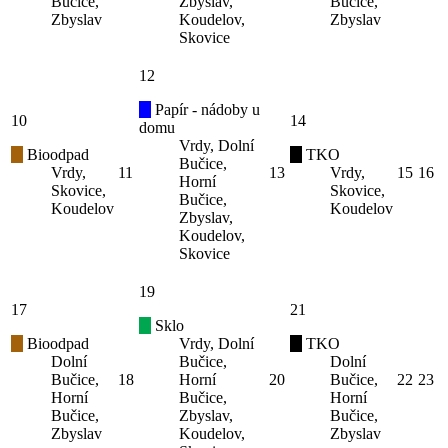
Bučice,
Zbyslav,
Bučice,
Zbyslav
Koudelov,
Zbyslav
Skovice
12
Papír - nádoby u
10
14
domu
Vrdy, Dolní
Bioodpad
TKO
Bučice,
Vrdy,
11
13
Vrdy,
15
16
Horní
Skovice,
Skovice,
Bučice,
Koudelov
Koudelov
Zbyslav,
Koudelov,
Skovice
19
17
21
Sklo
Bioodpad
Vrdy, Dolní
TKO
Dolní
Bučice,
Dolní
Bučice,
18
Horní
20
Bučice,
22
23
Horní
Bučice,
Horní
Bučice,
Zbyslav,
Bučice,
Zbyslav
Koudelov,
Zbyslav