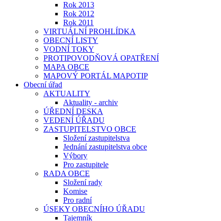
Rok 2013
Rok 2012
Rok 2011
VIRTUÁLNÍ PROHLÍDKA
OBECNÍ LISTY
VODNÍ TOKY
PROTIPOVODŇOVÁ OPATŘENÍ
MAPA OBCE
MAPOVÝ PORTÁL MAPOTIP
Obecní úřad
AKTUALITY
Aktuality - archiv
ÚŘEDNÍ DESKA
VEDENÍ ÚŘADU
ZASTUPITELSTVO OBCE
Složení zastupitelstva
Jednání zastupitelstva obce
Výbory
Pro zastupitele
RADA OBCE
Složení rady
Komise
Pro radní
ÚSEKY OBECNÍHO ÚŘADU
Tajemník