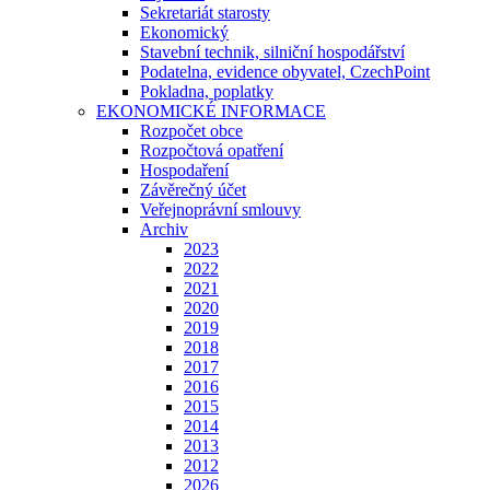
Sekretariát starosty
Ekonomický
Stavební technik, silniční hospodářství
Podatelna, evidence obyvatel, CzechPoint
Pokladna, poplatky
EKONOMICKÉ INFORMACE
Rozpočet obce
Rozpočtová opatření
Hospodaření
Závěrečný účet
Veřejnoprávní smlouvy
Archiv
2023
2022
2021
2020
2019
2018
2017
2016
2015
2014
2013
2012
2026