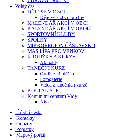
ZDRAVOTNICTVÍ
Volný čas
DĚJE SE V OBCI
Děje se v obci - archiv
KALENDÁŘ AKCÍ V OBCI
KALENDÁŘ AKCÍ V OKOLÍ
SPORTOVNÍ KLUBY
SPOLKY
MIKROREGION ČÁSLAVSKO
MAS LÍPA PRO VENKOV
KROUŽKY A KURZY
Aktuality
TANEČNÍ KURZ
On-line přihláška
Fotogalerie
Videa z tanečních kurzů
KOUPALIŠTĚ
Komunitní centrum Vrdy
Akce
Úřední deska
Kontakty
Odpady
Poplatky
Mapový portál