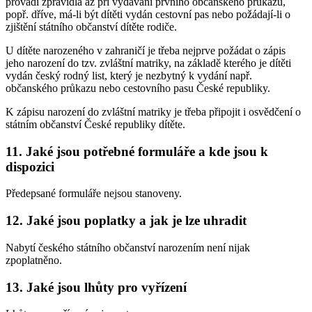
provádí zpravidla až při vydávání prvního občanského průkazu,
popř. dříve, má-li být dítěti vydán cestovní pas nebo požádají-li o
zjištění státního občanství dítěte rodiče.
U dítěte narozeného v zahraničí je třeba nejprve požádat o zápis
jeho narození do tzv. zvláštní matriky, na základě kterého je dítěti
vydán český rodný list, který je nezbytný k vydání např.
občanského průkazu nebo cestovního pasu České republiky.
K zápisu narození do zvláštní matriky je třeba připojit i osvědčení o
státním občanství České republiky dítěte.
11. Jaké jsou potřebné formuláře a kde jsou k
dispozici
Předepsané formuláře nejsou stanoveny.
12. Jaké jsou poplatky a jak je lze uhradit
Nabytí českého státního občanství narozením není nijak
zpoplatněno.
13. Jaké jsou lhůty pro vyřízení