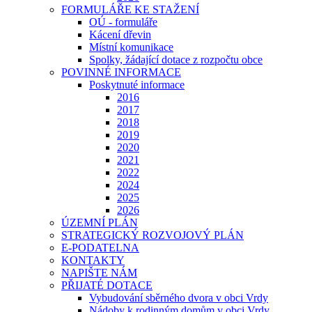
FORMULÁŘE KE STAŽENÍ
OÚ - formuláře
Kácení dřevin
Místní komunikace
Spolky, žádající dotace z rozpočtu obce
POVINNÉ INFORMACE
Poskytnuté informace
2016
2017
2018
2019
2020
2021
2022
2024
2025
2026
ÚZEMNÍ PLÁN
STRATEGICKÝ ROZVOJOVÝ PLÁN
E-PODATELNA
KONTAKTY
NAPIŠTE NÁM
PŘIJATÉ DOTACE
Vybudování sběrného dvora v obci Vrdy
Nádoby k rodinným domům v obci Vrdy