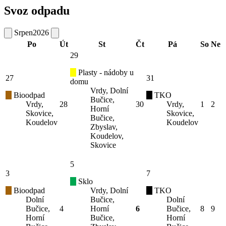
Svoz odpadu
Srpen
2026
Po
Út
St
Čt
Pá
So
Ne
29
Plasty - nádoby u
27
31
domu
Vrdy, Dolní
Bioodpad
TKO
Bučice,
Vrdy,
28
30
Vrdy,
1
2
Horní
Skovice,
Skovice,
Bučice,
Koudelov
Koudelov
Zbyslav,
Koudelov,
Skovice
5
3
7
Sklo
Bioodpad
Vrdy, Dolní
TKO
Dolní
Bučice,
Dolní
Bučice,
4
Horní
6
Bučice,
8
9
Horní
Bučice,
Horní