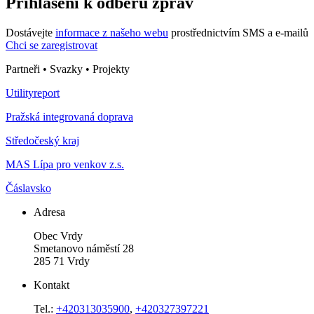
Přihlášení k odběru zpráv
Dostávejte
informace z našeho webu
prostřednictvím SMS a e-mailů
Chci se zaregistrovat
Partneři • Svazky • Projekty
Utilityreport
Pražská integrovaná doprava
Středočeský kraj
MAS Lípa pro venkov z.s.
Čáslavsko
Adresa
Obec Vrdy
Smetanovo náměstí 28
285 71 Vrdy
Kontakt
Tel.:
+420313035900
,
+420327397221