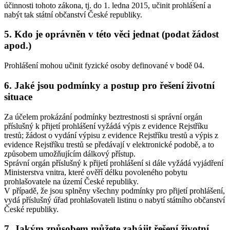
účinnosti tohoto zákona, tj. do 1. ledna 2015, učinit prohlášení a
nabýt tak státní občanství České republiky.
5. Kdo je oprávněn v této věci jednat (podat žádost
apod.)
Prohlášení mohou učinit fyzické osoby definované v bodě 04.
6. Jaké jsou podmínky a postup pro řešení životní
situace
Za účelem prokázání podmínky beztrestnosti si správní orgán
příslušný k přijetí prohlášení vyžádá výpis z evidence Rejstříku
trestů; žádost o vydání výpisu z evidence Rejstříku trestů a výpis z
evidence Rejstříku trestů se předávají v elektronické podobě, a to
způsobem umožňujícím dálkový přístup.
Správní orgán příslušný k přijetí prohlášení si dále vyžádá vyjádření
Ministerstva vnitra, které ověří délku povoleného pobytu
prohlašovatele na území České republiky.
V případě, že jsou splněny všechny podmínky pro přijetí prohlášení,
vydá příslušný úřad prohlašovateli listinu o nabytí státního občanství
České republiky.
7. Jakým způsobem můžete zahájit řešení životní