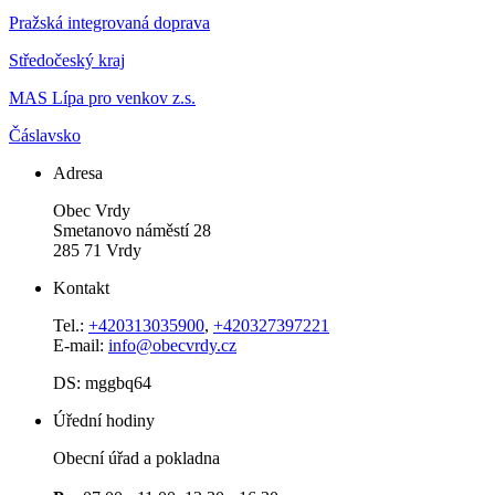
Pražská integrovaná doprava
Středočeský kraj
MAS Lípa pro venkov z.s.
Čáslavsko
Adresa
Obec Vrdy
Smetanovo náměstí 28
285 71 Vrdy
Kontakt
Tel.:
+420313035900
,
+420327397221
E-mail:
info@obecvrdy.cz
DS: mggbq64
Úřední hodiny
Obecní úřad a pokladna