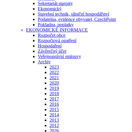
Sekretariát starosty
Ekonomický
Stavební technik, silniční hospodářství
Podatelna, evidence obyvatel, CzechPoint
Pokladna, poplatky
EKONOMICKÉ INFORMACE
Rozpočet obce
Rozpočtová opatření
Hospodaření
Závěrečný účet
Veřejnoprávní smlouvy
Archiv
2023
2022
2021
2020
2019
2018
2017
2016
2015
2014
2013
2012
2026