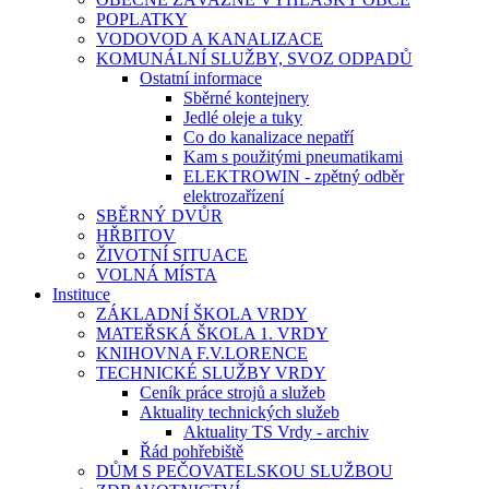
POPLATKY
VODOVOD A KANALIZACE
KOMUNÁLNÍ SLUŽBY, SVOZ ODPADŮ
Ostatní informace
Sběrné kontejnery
Jedlé oleje a tuky
Co do kanalizace nepatří
Kam s použitými pneumatikami
ELEKTROWIN - zpětný odběr
elektrozařízení
SBĚRNÝ DVŮR
HŘBITOV
ŽIVOTNÍ SITUACE
VOLNÁ MÍSTA
Instituce
ZÁKLADNÍ ŠKOLA VRDY
MATEŘSKÁ ŠKOLA 1. VRDY
KNIHOVNA F.V.LORENCE
TECHNICKÉ SLUŽBY VRDY
Ceník práce strojů a služeb
Aktuality technických služeb
Aktuality TS Vrdy - archiv
Řád pohřebiště
DŮM S PEČOVATELSKOU SLUŽBOU