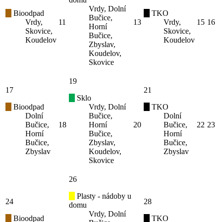
Vrdy, Dolní
Bioodpad
TKO
Bučice,
Vrdy,
11
13
Vrdy,
15
16
Horní
Skovice,
Skovice,
Bučice,
Koudelov
Koudelov
Zbyslav,
Koudelov,
Skovice
19
17
21
Sklo
Bioodpad
Vrdy, Dolní
TKO
Dolní
Bučice,
Dolní
Bučice,
18
Horní
20
Bučice,
22
23
Horní
Bučice,
Horní
Bučice,
Zbyslav,
Bučice,
Zbyslav
Koudelov,
Zbyslav
Skovice
26
Plasty - nádoby u
24
28
domu
Vrdy, Dolní
Bioodpad
TKO