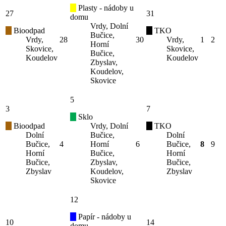
Plasty - nádoby u
27
31
domu
Vrdy, Dolní
Bioodpad
TKO
Bučice,
Vrdy,
28
30
Vrdy,
1
2
Horní
Skovice,
Skovice,
Bučice,
Koudelov
Koudelov
Zbyslav,
Koudelov,
Skovice
5
3
7
Sklo
Bioodpad
Vrdy, Dolní
TKO
Dolní
Bučice,
Dolní
Bučice,
4
Horní
6
Bučice,
8
9
Horní
Bučice,
Horní
Bučice,
Zbyslav,
Bučice,
Zbyslav
Koudelov,
Zbyslav
Skovice
12
Papír - nádoby u
10
14
domu