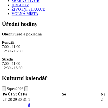
SBĚRNÝ DVŮR
HŘBITOV
ŽIVOTNÍ SITUACE
VOLNÁ MÍSTA
Úřední hodiny
Obecní úřad a pokladna
Pondělí
7:00 - 11:00
12:30 - 16:30
Středa
7:00 - 11:00
12:30 - 16:30
Kulturní kalendář
Srpen
2026
Po
Út
St
Čt
Pá
So
Ne
27
28
29
30
31
1
2
8