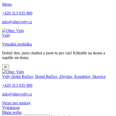
Menu
+420 313 035 900
info@obecvrdy.cz
Vrdy
Virtuální prohídka
Dobrý den, jsem chatbot a jsem tu pro vás! Klikněte na ikonu a
napište mi dotaz.
✕
Vrdy
Dolní Bučice, Horní Bučice, Zbyslav, Koudelov, Skovice
+420 313 035 900
info@obecvrdy.cz
Verze pro seniory
Vytisknout
Mapa webu