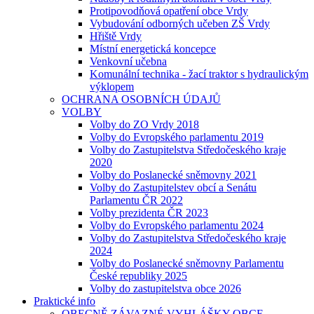
Protipovodňová opatření obce Vrdy
Vybudování odborných učeben ZŠ Vrdy
Hřiště Vrdy
Místní energetická koncepce
Venkovní učebna
Komunální technika - žací traktor s hydraulickým
výklopem
OCHRANA OSOBNÍCH ÚDAJŮ
VOLBY
Volby do ZO Vrdy 2018
Volby do Evropského parlamentu 2019
Volby do Zastupitelstva Středočeského kraje
2020
Volby do Poslanecké sněmovny 2021
Volby do Zastupitelstev obcí a Senátu
Parlamentu ČR 2022
Volby prezidenta ČR 2023
Volby do Evropského parlamentu 2024
Volby do Zastupitelstva Středočeského kraje
2024
Volby do Poslanecké sněmovny Parlamentu
České republiky 2025
Volby do zastupitelstva obce 2026
Praktické info
OBECNĚ ZÁVAZNÉ VYHLÁŠKY OBCE