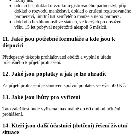
rodný list,
oddací list, doklad o vzniku registrovaného partnerství, příp.
doklad o rozvodu manželství, doklad o zrušení registrovaného
partnerství, úmrtní list zemřelého manžela nebo partnera,
doklad o bezúhonnosti ve státech, ve kterých po dosažení
věku 15 let pobýval nepřetržitě alespoň 6 měsíců.
11. Jaké jsou potřebné formuláře a kde jsou k
dispozici
Předepsaný tiskopis prohlašovatel obdrží a vyplní u úřadu
příslušného k přijetí prohlášení.
12. Jaké jsou poplatky a jak je lze uhradit
Za přijetí prohlášení je stanoven správní poplatek ve výši 500 Kč.
13. Jaké jsou lhůty pro vyřízení
Tato záležitost bude vyřízena maximálně do 60 dnů od učinění
prohlášení.
14. Kteří jsou další účastníci (dotčení) řešení životní
situace