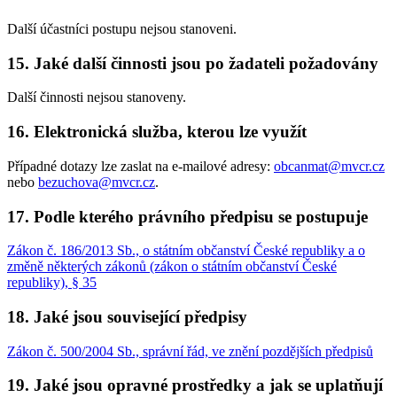
Další účastníci postupu nejsou stanoveni.
15. Jaké další činnosti jsou po žadateli požadovány
Další činnosti nejsou stanoveny.
16. Elektronická služba, kterou lze využít
Případné dotazy lze zaslat na e-mailové adresy:
obcanmat@mvcr.cz
nebo
bezuchova@mvcr.cz
.
17. Podle kterého právního předpisu se postupuje
Zákon č. 186/2013 Sb., o státním občanství České republiky a o
změně některých zákonů (zákon o státním občanství České
republiky), § 35
18. Jaké jsou související předpisy
Zákon č. 500/2004 Sb., správní řád, ve znění pozdějších předpisů
19. Jaké jsou opravné prostředky a jak se uplatňují