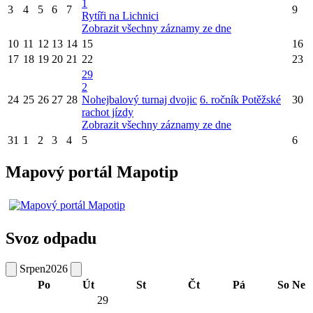
1
3
4
5
6
7
9
Rytíři na Lichnici
Zobrazit všechny záznamy ze dne
10
11
12
13
14
15
16
17
18
19
20
21
22
23
29
2
24
25
26
27
28
Nohejbalový turnaj dvojic
6. ročník Potěžské
30
rachot jízdy
Zobrazit všechny záznamy ze dne
31
1
2
3
4
5
6
Mapový portál Mapotip
Svoz odpadu
Srpen
2026
Po
Út
St
Čt
Pá
So
Ne
29