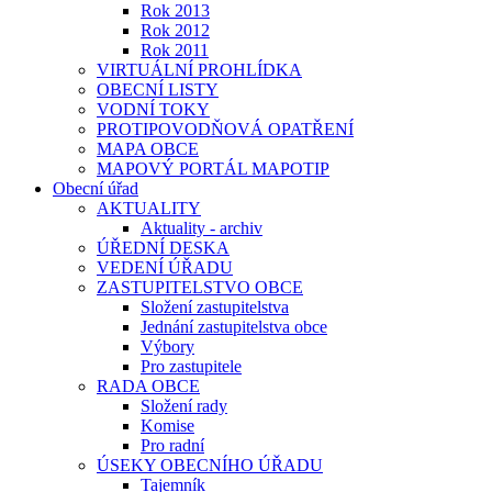
Rok 2013
Rok 2012
Rok 2011
VIRTUÁLNÍ PROHLÍDKA
OBECNÍ LISTY
VODNÍ TOKY
PROTIPOVODŇOVÁ OPATŘENÍ
MAPA OBCE
MAPOVÝ PORTÁL MAPOTIP
Obecní úřad
AKTUALITY
Aktuality - archiv
ÚŘEDNÍ DESKA
VEDENÍ ÚŘADU
ZASTUPITELSTVO OBCE
Složení zastupitelstva
Jednání zastupitelstva obce
Výbory
Pro zastupitele
RADA OBCE
Složení rady
Komise
Pro radní
ÚSEKY OBECNÍHO ÚŘADU
Tajemník