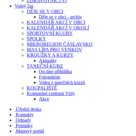
ZDRAVOTNICTVÍ
Volný čas
DĚJE SE V OBCI
Děje se v obci - archiv
KALENDÁŘ AKCÍ V OBCI
KALENDÁŘ AKCÍ V OKOLÍ
SPORTOVNÍ KLUBY
SPOLKY
MIKROREGION ČÁSLAVSKO
MAS LÍPA PRO VENKOV
KROUŽKY A KURZY
Aktuality
TANEČNÍ KURZ
On-line přihláška
Fotogalerie
Videa z tanečních kurzů
KOUPALIŠTĚ
Komunitní centrum Vrdy
Akce
Úřední deska
Kontakty
Odpady
Poplatky
Mapový portál