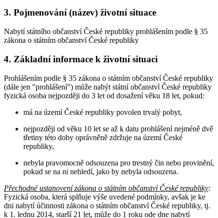
3. Pojmenování (název) životní situace
Nabytí státního občanství České republiky prohlášením podle § 35
zákona o státním občanství České republiky
4. Základní informace k životní situaci
Prohlášením podle § 35 zákona o státním občanství České republiky
(dále jen "prohlášení") může nabýt státní občanství České republiky
fyzická osoba nejpozději do 3 let od dosažení věku 18 let, pokud:
má na území České republiky povolen trvalý pobyt,
nejpozději od věku 10 let se až k datu prohlášení nejméně dvě
třetiny této doby oprávněně zdržuje na území České
republiky,
nebyla pravomocně odsouzena pro trestný čin nebo provinění,
pokud se na ni nehledí, jako by nebyla odsouzena.
Přechodné ustanovení zákona o státním občanství České republiky
:
Fyzická osoba, která splňuje výše uvedené podmínky, avšak je ke
dni nabytí účinnosti zákona o státním občanství České republiky, tj.
k 1. lednu 2014, starší 21 let, může do 1 roku ode dne nabytí