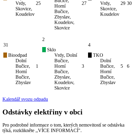
Bučice,
Vrdy,
25
27
Vrdy,
29
30
Horní
Skovice,
Skovice,
Bučice,
Koudelov
Koudelov
Zbyslav,
Koudelov,
Skovice
2
31
4
Sklo
Bioodpad
Vrdy, Dolní
TKO
Dolní
Bučice,
Dolní
Bučice,
1
Horní
3
Bučice,
5
6
Horní
Bučice,
Horní
Bučice,
Zbyslav,
Bučice,
Zbyslav
Koudelov,
Zbyslav
Skovice
Kalendář svozu odpadu
Odstávky elektřiny v obci
Pro podrobné informace o tom, kterých nemovitostí se odstávka
týká, rozklikněte ,,VÍCE INFORMACÍ".