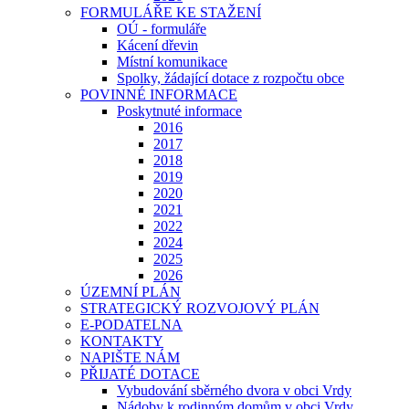
FORMULÁŘE KE STAŽENÍ
OÚ - formuláře
Kácení dřevin
Místní komunikace
Spolky, žádající dotace z rozpočtu obce
POVINNÉ INFORMACE
Poskytnuté informace
2016
2017
2018
2019
2020
2021
2022
2024
2025
2026
ÚZEMNÍ PLÁN
STRATEGICKÝ ROZVOJOVÝ PLÁN
E-PODATELNA
KONTAKTY
NAPIŠTE NÁM
PŘIJATÉ DOTACE
Vybudování sběrného dvora v obci Vrdy
Nádoby k rodinným domům v obci Vrdy