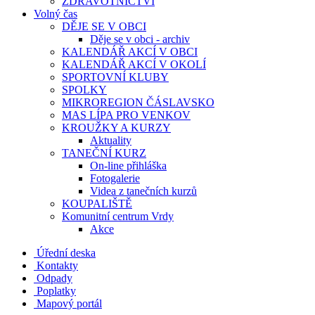
ZDRAVOTNICTVÍ
Volný čas
DĚJE SE V OBCI
Děje se v obci - archiv
KALENDÁŘ AKCÍ V OBCI
KALENDÁŘ AKCÍ V OKOLÍ
SPORTOVNÍ KLUBY
SPOLKY
MIKROREGION ČÁSLAVSKO
MAS LÍPA PRO VENKOV
KROUŽKY A KURZY
Aktuality
TANEČNÍ KURZ
On-line přihláška
Fotogalerie
Videa z tanečních kurzů
KOUPALIŠTĚ
Komunitní centrum Vrdy
Akce
Úřední deska
Kontakty
Odpady
Poplatky
Mapový portál