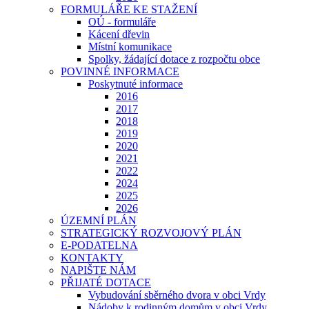
FORMULÁŘE KE STAŽENÍ
OÚ - formuláře
Kácení dřevin
Místní komunikace
Spolky, žádající dotace z rozpočtu obce
POVINNÉ INFORMACE
Poskytnuté informace
2016
2017
2018
2019
2020
2021
2022
2024
2025
2026
ÚZEMNÍ PLÁN
STRATEGICKÝ ROZVOJOVÝ PLÁN
E-PODATELNA
KONTAKTY
NAPIŠTE NÁM
PŘIJATÉ DOTACE
Vybudování sběrného dvora v obci Vrdy
Nádoby k rodinným domům v obci Vrdy