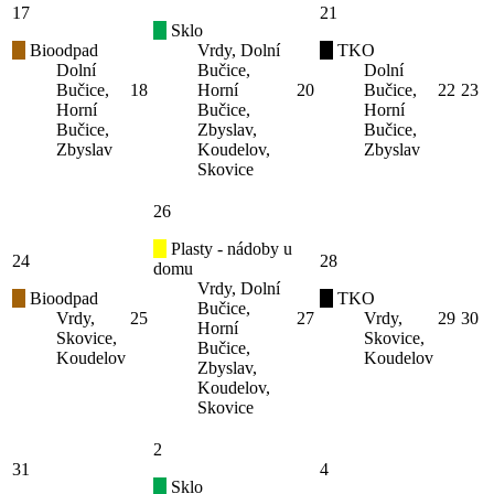
17
21
Sklo
Bioodpad
Vrdy, Dolní
TKO
Dolní
Bučice,
Dolní
Bučice,
18
Horní
20
Bučice,
22
23
Horní
Bučice,
Horní
Bučice,
Zbyslav,
Bučice,
Zbyslav
Koudelov,
Zbyslav
Skovice
26
Plasty - nádoby u
24
28
domu
Vrdy, Dolní
Bioodpad
TKO
Bučice,
Vrdy,
25
27
Vrdy,
29
30
Horní
Skovice,
Skovice,
Bučice,
Koudelov
Koudelov
Zbyslav,
Koudelov,
Skovice
2
31
4
Sklo