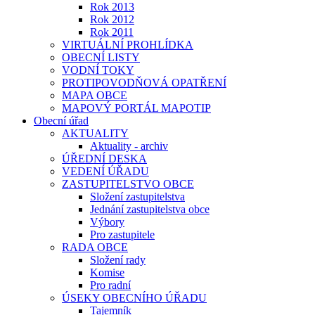
Rok 2013
Rok 2012
Rok 2011
VIRTUÁLNÍ PROHLÍDKA
OBECNÍ LISTY
VODNÍ TOKY
PROTIPOVODŇOVÁ OPATŘENÍ
MAPA OBCE
MAPOVÝ PORTÁL MAPOTIP
Obecní úřad
AKTUALITY
Aktuality - archiv
ÚŘEDNÍ DESKA
VEDENÍ ÚŘADU
ZASTUPITELSTVO OBCE
Složení zastupitelstva
Jednání zastupitelstva obce
Výbory
Pro zastupitele
RADA OBCE
Složení rady
Komise
Pro radní
ÚSEKY OBECNÍHO ÚŘADU
Tajemník