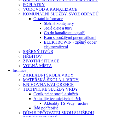
POPLATKY
VODOVOD A KANALIZACE
KOMUNÁLNÍ SLUŽBY, SVOZ ODPADŮ
Ostatní informace
Sběrné kontejnery
Jedlé oleje a tuky
Co do kanalizace nepatří
Kam s použitými pneumatikami
ELEKTROWIN - zpětný odběr
elektrozařízení
SBĚRNÝ DVŮR
HŘBITOV
ŽIVOTNÍ SITUACE
VOLNÁ MÍSTA
Instituce
ZÁKLADNÍ ŠKOLA VRDY
MATEŘSKÁ ŠKOLA 1. VRDY
KNIHOVNA F.V.LORENCE
TECHNICKÉ SLUŽBY VRDY
Ceník práce strojů a služeb
Aktuality technických služeb
Aktuality TS Vrdy - archiv
Řád pohřebiště
DŮM S PEČOVATELSKOU SLUŽBOU