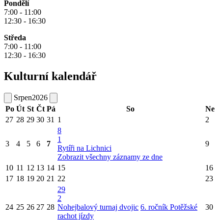
Pondělí
7:00 - 11:00
12:30 - 16:30
Středa
7:00 - 11:00
12:30 - 16:30
Kulturní kalendář
Srpen
2026
Po
Út
St
Čt
Pá
So
Ne
27
28
29
30
31
1
2
8
1
3
4
5
6
7
9
Rytíři na Lichnici
Zobrazit všechny záznamy ze dne
10
11
12
13
14
15
16
17
18
19
20
21
22
23
29
2
24
25
26
27
28
Nohejbalový turnaj dvojic
6. ročník Potěžské
30
rachot jízdy