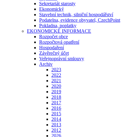
Sekretariát starosty
Ekonomický
Stavební technik, silniční hospodářství
Podatelna, evidence obyvatel, CzechPoint
Pokladna, poplatky
EKONOMICKÉ INFORMACE
Rozpočet obce
Rozpočtová opatření
Hospodaření
Závěrečný účet
Veřejnoprávní smlouvy
Archiv
2023
2022
2021
2020
2019
2018
2017
2016
2015
2014
2013
2012
2026