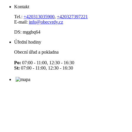
Kontakt
Tel.:
+420313035900
,
+420327397221
E-mail:
info@obecvrdy.cz
DS: mggbq64
Úřední hodiny
Obecní úřad a pokladna
Po:
07:00 - 11:00, 12:30 - 16:30
St:
07:00 - 11:00, 12:30 - 16:30