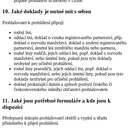
případě prohlášení učiněného v cizině.
10. Jaké doklady je nutné mít s sebou
Prohlašovatel k prohlášení připojí:
rodný list,
oddací list, doklad o vzniku registrovaného partnerství, příp.
doklad o rozvodu manželství, doklad o zrušení registrovaného
partnerství, úmrtní list zemřelého manžela nebo partnera,
rodné listy rodičů, jejich oddací list, popř. doklad o rozvodu
manželství, nebo úmrtní listy, pokud jsou tyto doklady
nezbytné pro učinění prohlášení,
rodné listy prarodičů, jejich oddací list, popř. doklad o
rozvodu manželství, nebo jejich úmrtní listy, pokud jsou tyto
doklady nezbytné pro učinění prohlášení,
doklad prokazující datum a způsob pozbytí českého či
československého státního občanství prohlašovatele.
11. Jaké jsou potřebné formuláře a kde jsou k
dispozici
Předepsaný tiskopis prohlašovatel obdrží a vyplní u úřadu
příslušného k přijetí prohlášení.