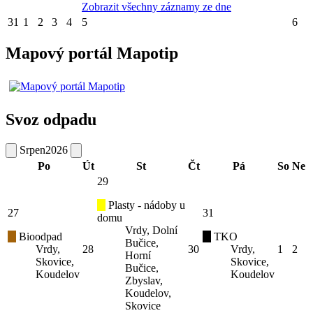
Zobrazit všechny záznamy ze dne
31
1
2
3
4
5
6
Mapový portál Mapotip
Svoz odpadu
Srpen
2026
Po
Út
St
Čt
Pá
So
Ne
29
Plasty - nádoby u
27
31
domu
Vrdy, Dolní
Bioodpad
TKO
Bučice,
Vrdy,
28
30
Vrdy,
1
2
Horní
Skovice,
Skovice,
Bučice,
Koudelov
Koudelov
Zbyslav,
Koudelov,
Skovice