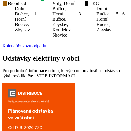
Bioodpad
Vrdy, Dolní
TKO
Dolní
Bučice,
Dolní
Bučice,
1
Horní
3
Bučice,
5
6
Horní
Bučice,
Horní
Bučice,
Zbyslav,
Bučice,
Zbyslav
Koudelov,
Zbyslav
Skovice
Kalendář svozu odpadu
Odstávky elektřiny v obci
Pro podrobné informace o tom, kterých nemovitostí se odstávka
týká, rozklikněte ,,VÍCE INFORMACÍ".