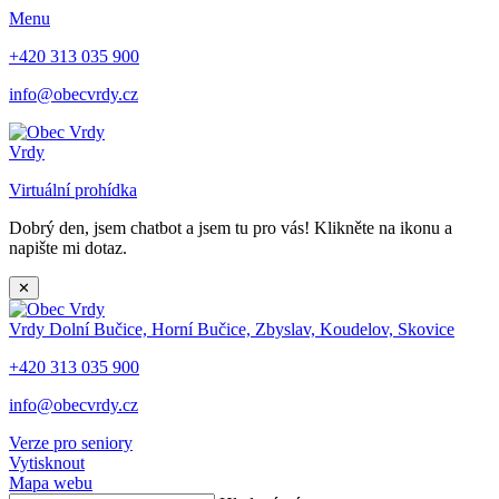
Menu
+420 313 035 900
info@obecvrdy.cz
Vrdy
Virtuální prohídka
Dobrý den, jsem chatbot a jsem tu pro vás! Klikněte na ikonu a
napište mi dotaz.
✕
Vrdy
Dolní Bučice, Horní Bučice, Zbyslav, Koudelov, Skovice
+420 313 035 900
info@obecvrdy.cz
Verze pro seniory
Vytisknout
Mapa webu