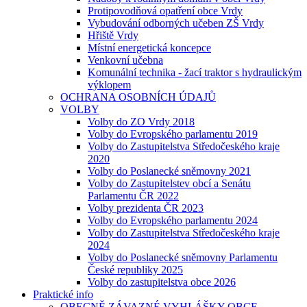
Protipovodňová opatření obce Vrdy
Vybudování odborných učeben ZŠ Vrdy
Hřiště Vrdy
Místní energetická koncepce
Venkovní učebna
Komunální technika - žací traktor s hydraulickým
výklopem
OCHRANA OSOBNÍCH ÚDAJŮ
VOLBY
Volby do ZO Vrdy 2018
Volby do Evropského parlamentu 2019
Volby do Zastupitelstva Středočeského kraje
2020
Volby do Poslanecké sněmovny 2021
Volby do Zastupitelstev obcí a Senátu
Parlamentu ČR 2022
Volby prezidenta ČR 2023
Volby do Evropského parlamentu 2024
Volby do Zastupitelstva Středočeského kraje
2024
Volby do Poslanecké sněmovny Parlamentu
České republiky 2025
Volby do zastupitelstva obce 2026
Praktické info
OBECNĚ ZÁVAZNÉ VYHLÁŠKY OBCE