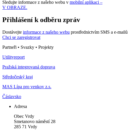
Sledujte informace z našeho webu v
mobilní aplikaci –
V OBRAZE.
Přihlášení k odběru zpráv
Dostávejte
informace z našeho webu
prostřednictvím SMS a e-mailů
Chci se zaregistrovat
Partneři • Svazky • Projekty
Utilityreport
Pražská integrovaná doprava
Středočeský kraj
MAS Lípa pro venkov z.s.
Čáslavsko
Adresa
Obec Vrdy
Smetanovo náměstí 28
285 71 Vrdy