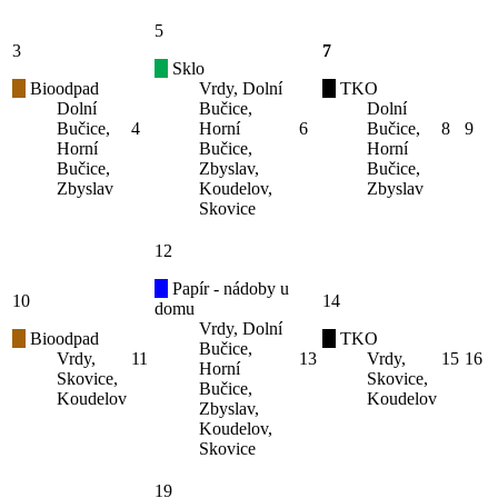
5
3
7
Sklo
Bioodpad
Vrdy, Dolní
TKO
Dolní
Bučice,
Dolní
Bučice,
4
Horní
6
Bučice,
8
9
Horní
Bučice,
Horní
Bučice,
Zbyslav,
Bučice,
Zbyslav
Koudelov,
Zbyslav
Skovice
12
Papír - nádoby u
10
14
domu
Vrdy, Dolní
Bioodpad
TKO
Bučice,
Vrdy,
11
13
Vrdy,
15
16
Horní
Skovice,
Skovice,
Bučice,
Koudelov
Koudelov
Zbyslav,
Koudelov,
Skovice
19