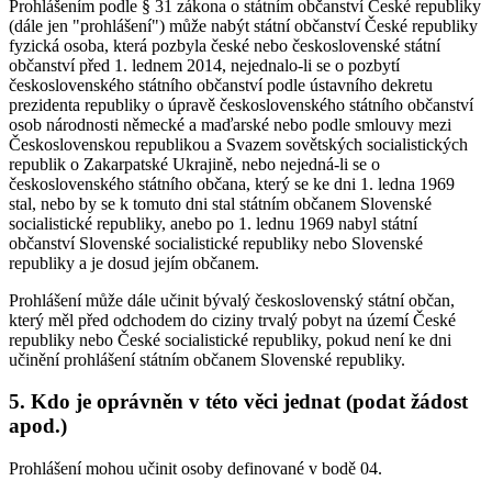
Prohlášením podle § 31 zákona o státním občanství České republiky
(dále jen "prohlášení") může nabýt státní občanství České republiky
fyzická osoba, která pozbyla české nebo československé státní
občanství před 1. lednem 2014, nejednalo-li se o pozbytí
československého státního občanství podle ústavního dekretu
prezidenta republiky o úpravě československého státního občanství
osob národnosti německé a maďarské nebo podle smlouvy mezi
Československou republikou a Svazem sovětských socialistických
republik o Zakarpatské Ukrajině, nebo nejedná-li se o
československého státního občana, který se ke dni 1. ledna 1969
stal, nebo by se k tomuto dni stal státním občanem Slovenské
socialistické republiky, anebo po 1. lednu 1969 nabyl státní
občanství Slovenské socialistické republiky nebo Slovenské
republiky a je dosud jejím občanem.
Prohlášení může dále učinit bývalý československý státní občan,
který měl před odchodem do ciziny trvalý pobyt na území České
republiky nebo České socialistické republiky, pokud není ke dni
učinění prohlášení státním občanem Slovenské republiky.
5. Kdo je oprávněn v této věci jednat (podat žádost
apod.)
Prohlášení mohou učinit osoby definované v bodě 04.