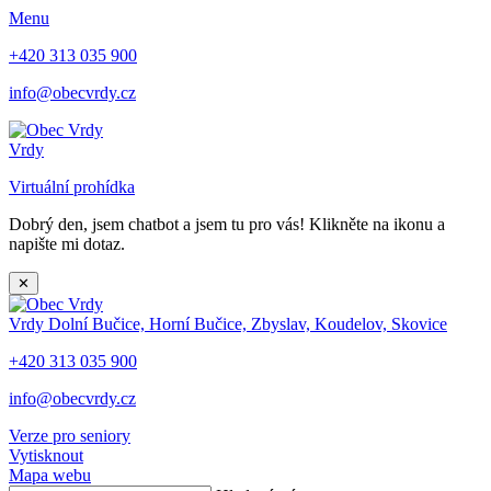
Menu
+420 313 035 900
info@obecvrdy.cz
Vrdy
Virtuální prohídka
Dobrý den, jsem chatbot a jsem tu pro vás! Klikněte na ikonu a
napište mi dotaz.
✕
Vrdy
Dolní Bučice, Horní Bučice, Zbyslav, Koudelov, Skovice
+420 313 035 900
info@obecvrdy.cz
Verze pro seniory
Vytisknout
Mapa webu