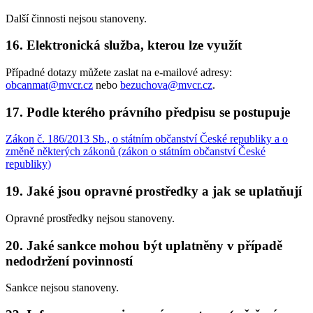
Další činnosti nejsou stanoveny.
16. Elektronická služba, kterou lze využít
Případné dotazy můžete zaslat na e-mailové adresy:
obcanmat@mvcr.cz
nebo
bezuchova@mvcr.cz
.
17. Podle kterého právního předpisu se postupuje
Zákon č. 186/2013 Sb., o státním občanství České republiky a o
změně některých zákonů (zákon o státním občanství České
republiky)
19. Jaké jsou opravné prostředky a jak se uplatňují
Opravné prostředky nejsou stanoveny.
20. Jaké sankce mohou být uplatněny v případě
nedodržení povinností
Sankce nejsou stanoveny.