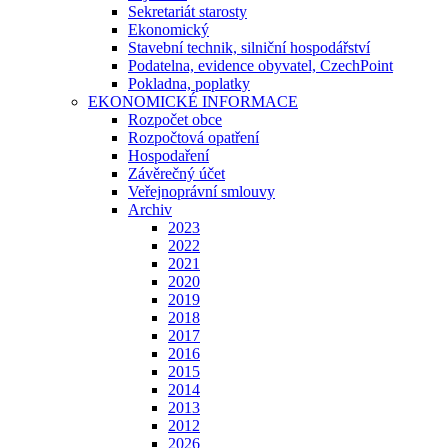
Sekretariát starosty
Ekonomický
Stavební technik, silniční hospodářství
Podatelna, evidence obyvatel, CzechPoint
Pokladna, poplatky
EKONOMICKÉ INFORMACE
Rozpočet obce
Rozpočtová opatření
Hospodaření
Závěrečný účet
Veřejnoprávní smlouvy
Archiv
2023
2022
2021
2020
2019
2018
2017
2016
2015
2014
2013
2012
2026