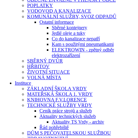
POPLATKY
VODOVOD A KANALIZACE
KOMUNÁLNÍ SLUŽBY, SVOZ ODPADŮ
Ostatní informace
Sběrné kontejnery
Jedlé oleje a tuky
Co do kanalizace nepatří
Kam s použitými pneumatikami
ELEKTROWIN - zpětný odběr
elektrozařízení
SBĚRNÝ DVŮR
HŘBITOV
ŽIVOTNÍ SITUACE
VOLNÁ MÍSTA
Instituce
ZÁKLADNÍ ŠKOLA VRDY
MATEŘSKÁ ŠKOLA 1. VRDY
KNIHOVNA F.V.LORENCE
TECHNICKÉ SLUŽBY VRDY
Ceník práce strojů a služeb
Aktuality technických služeb
Aktuality TS Vrdy - archiv
Řád pohřebiště
DŮM S PEČOVATELSKOU SLUŽBOU