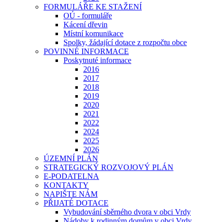
FORMULÁŘE KE STAŽENÍ
OÚ - formuláře
Kácení dřevin
Místní komunikace
Spolky, žádající dotace z rozpočtu obce
POVINNÉ INFORMACE
Poskytnuté informace
2016
2017
2018
2019
2020
2021
2022
2024
2025
2026
ÚZEMNÍ PLÁN
STRATEGICKÝ ROZVOJOVÝ PLÁN
E-PODATELNA
KONTAKTY
NAPIŠTE NÁM
PŘIJATÉ DOTACE
Vybudování sběrného dvora v obci Vrdy
Nádoby k rodinným domům v obci Vrdy