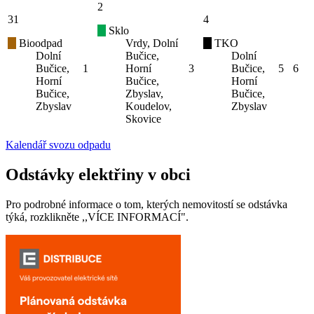
2
31
4
Sklo
Bioodpad
Vrdy, Dolní
TKO
Dolní
Bučice,
Dolní
Bučice,
1
Horní
3
Bučice,
5
6
Horní
Bučice,
Horní
Bučice,
Zbyslav,
Bučice,
Zbyslav
Koudelov,
Zbyslav
Skovice
Kalendář svozu odpadu
Odstávky elektřiny v obci
Pro podrobné informace o tom, kterých nemovitostí se odstávka
týká, rozklikněte ,,VÍCE INFORMACÍ".