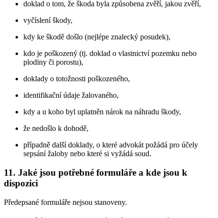
doklad o tom, že škoda byla způsobena zvěří, jakou zvěří,
vyčíslení škody,
kdy ke škodě došlo (nejlépe znalecký posudek),
kdo je poškozený (tj. doklad o vlastnictví pozemku nebo
plodiny či porostu),
doklady o totožnosti poškozeného,
identifikační údaje žalovaného,
kdy a u koho byl uplatněn nárok na náhradu škody,
že nedošlo k dohodě,
případně další doklady, o které advokát požádá pro účely
sepsání žaloby nebo které si vyžádá soud.
11. Jaké jsou potřebné formuláře a kde jsou k
dispozici
Předepsané formuláře nejsou stanoveny.