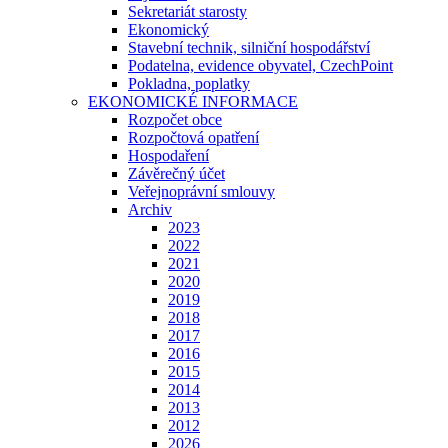
Sekretariát starosty
Ekonomický
Stavební technik, silniční hospodářství
Podatelna, evidence obyvatel, CzechPoint
Pokladna, poplatky
EKONOMICKÉ INFORMACE
Rozpočet obce
Rozpočtová opatření
Hospodaření
Závěrečný účet
Veřejnoprávní smlouvy
Archiv
2023
2022
2021
2020
2019
2018
2017
2016
2015
2014
2013
2012
2026