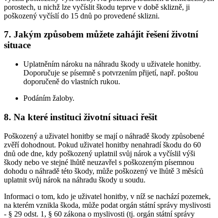
porostech, u nichž lze vyčíslit škodu teprve v době sklizně, ji
poškozený vyčíslí do 15 dnů po provedené sklizni.
7. Jakým způsobem můžete zahájit řešení životní
situace
Uplatněním nároku na náhradu škody u uživatele honitby.
Doporučuje se písemně s potvrzením přijetí, např. poštou
doporučeně do vlastních rukou.
Podáním žaloby.
8. Na které instituci životní situaci řešit
Poškozený a uživatel honitby se mají o náhradě škody způsobené
zvěří dohodnout. Pokud uživatel honitby nenahradí škodu do 60
dnů ode dne, kdy poškozený uplatnil svůj nárok a vyčíslil výši
škody nebo ve stejné lhůtě neuzavřel s poškozeným písemnou
dohodu o náhradě této škody, může poškozený ve lhůtě 3 měsíců
uplatnit svůj nárok na náhradu škody u soudu.
Informaci o tom, kdo je uživatel honitby, v níž se nachází pozemek,
na kterém vznikla škoda, může podat orgán státní správy myslivosti
- § 29 odst. 1, § 60 zákona o myslivosti (tj. orgán státní správy