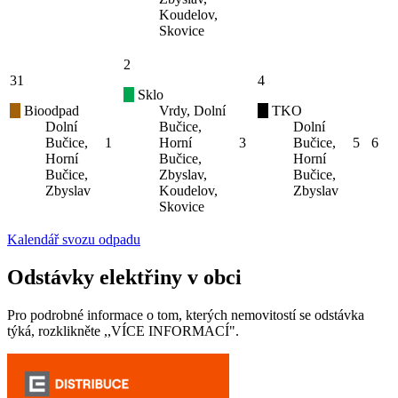
Koudelov,
Skovice
2
31
4
Sklo
Bioodpad
Vrdy, Dolní
TKO
Dolní
Bučice,
Dolní
Bučice,
1
Horní
3
Bučice,
5
6
Horní
Bučice,
Horní
Bučice,
Zbyslav,
Bučice,
Zbyslav
Koudelov,
Zbyslav
Skovice
Kalendář svozu odpadu
Odstávky elektřiny v obci
Pro podrobné informace o tom, kterých nemovitostí se odstávka
týká, rozklikněte ,,VÍCE INFORMACÍ".