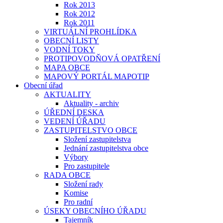
Rok 2013
Rok 2012
Rok 2011
VIRTUÁLNÍ PROHLÍDKA
OBECNÍ LISTY
VODNÍ TOKY
PROTIPOVODŇOVÁ OPATŘENÍ
MAPA OBCE
MAPOVÝ PORTÁL MAPOTIP
Obecní úřad
AKTUALITY
Aktuality - archiv
ÚŘEDNÍ DESKA
VEDENÍ ÚŘADU
ZASTUPITELSTVO OBCE
Složení zastupitelstva
Jednání zastupitelstva obce
Výbory
Pro zastupitele
RADA OBCE
Složení rady
Komise
Pro radní
ÚSEKY OBECNÍHO ÚŘADU
Tajemník