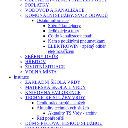
POPLATKY
VODOVOD A KANALIZACE
KOMUNÁLNÍ SLUŽBY, SVOZ ODPADŮ
Ostatní informace
Sběrné kontejnery
Jedlé oleje a tuky
Co do kanalizace nepatří
Kam s použitými pneumatikami
ELEKTROWIN - zpětný odběr
elektrozařízení
SBĚRNÝ DVŮR
HŘBITOV
ŽIVOTNÍ SITUACE
VOLNÁ MÍSTA
Instituce
ZÁKLADNÍ ŠKOLA VRDY
MATEŘSKÁ ŠKOLA 1. VRDY
KNIHOVNA F.V.LORENCE
TECHNICKÉ SLUŽBY VRDY
Ceník práce strojů a služeb
Aktuality technických služeb
Aktuality TS Vrdy - archiv
Řád pohřebiště
DŮM S PEČOVATELSKOU SLUŽBOU