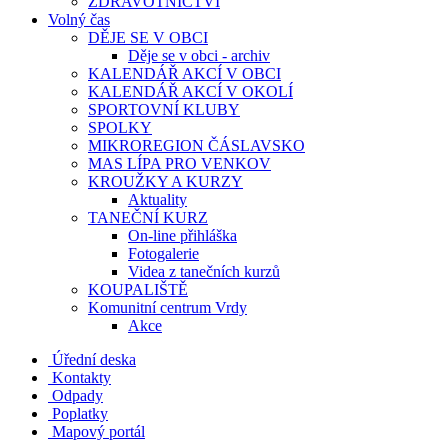
ZDRAVOTNICTVÍ
Volný čas
DĚJE SE V OBCI
Děje se v obci - archiv
KALENDÁŘ AKCÍ V OBCI
KALENDÁŘ AKCÍ V OKOLÍ
SPORTOVNÍ KLUBY
SPOLKY
MIKROREGION ČÁSLAVSKO
MAS LÍPA PRO VENKOV
KROUŽKY A KURZY
Aktuality
TANEČNÍ KURZ
On-line přihláška
Fotogalerie
Videa z tanečních kurzů
KOUPALIŠTĚ
Komunitní centrum Vrdy
Akce
Úřední deska
Kontakty
Odpady
Poplatky
Mapový portál