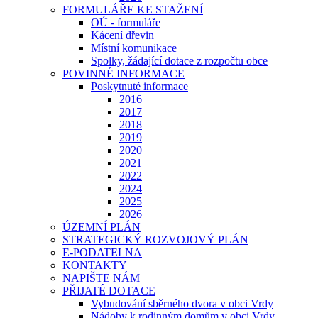
FORMULÁŘE KE STAŽENÍ
OÚ - formuláře
Kácení dřevin
Místní komunikace
Spolky, žádající dotace z rozpočtu obce
POVINNÉ INFORMACE
Poskytnuté informace
2016
2017
2018
2019
2020
2021
2022
2024
2025
2026
ÚZEMNÍ PLÁN
STRATEGICKÝ ROZVOJOVÝ PLÁN
E-PODATELNA
KONTAKTY
NAPIŠTE NÁM
PŘIJATÉ DOTACE
Vybudování sběrného dvora v obci Vrdy
Nádoby k rodinným domům v obci Vrdy