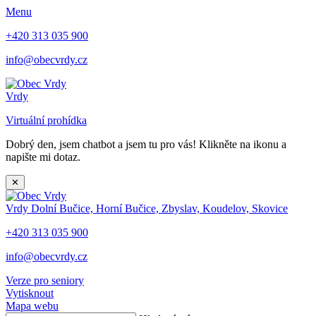
Menu
+420 313 035 900
info@obecvrdy.cz
Vrdy
Virtuální prohídka
Dobrý den, jsem chatbot a jsem tu pro vás! Klikněte na ikonu a
napište mi dotaz.
✕
Vrdy
Dolní Bučice, Horní Bučice, Zbyslav, Koudelov, Skovice
+420 313 035 900
info@obecvrdy.cz
Verze pro seniory
Vytisknout
Mapa webu