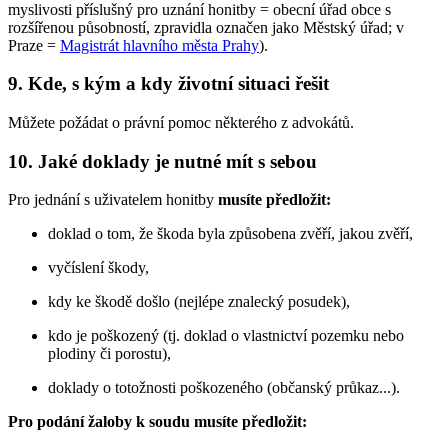
myslivosti příslušný pro uznání honitby = obecní úřad obce s
rozšířenou působností, zpravidla označen jako Městský úřad; v
Praze =
Magistrát hlavního města Prahy
).
9. Kde, s kým a kdy životní situaci řešit
Můžete požádat o právní pomoc některého z advokátů.
10. Jaké doklady je nutné mít s sebou
Pro jednání s uživatelem honitby
musíte předložit:
doklad o tom, že škoda byla způsobena zvěří, jakou zvěří,
vyčíslení škody,
kdy ke škodě došlo (nejlépe znalecký posudek),
kdo je poškozený (tj. doklad o vlastnictví pozemku nebo
plodiny či porostu),
doklady o totožnosti poškozeného (občanský průkaz...).
Pro podání žaloby k soudu musíte předložit: