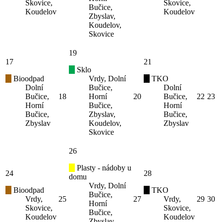
Skovice,
Skovice,
Bučice,
Koudelov
Koudelov
Zbyslav,
Koudelov,
Skovice
19
17
21
Sklo
Bioodpad
Vrdy, Dolní
TKO
Dolní
Bučice,
Dolní
Bučice,
18
Horní
20
Bučice,
22
23
Horní
Bučice,
Horní
Bučice,
Zbyslav,
Bučice,
Zbyslav
Koudelov,
Zbyslav
Skovice
26
Plasty - nádoby u
24
28
domu
Vrdy, Dolní
Bioodpad
TKO
Bučice,
Vrdy,
25
27
Vrdy,
29
30
Horní
Skovice,
Skovice,
Bučice,
Koudelov
Koudelov
Zbyslav,