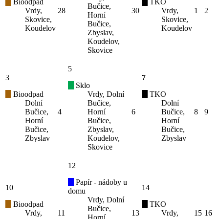
Bioodpad
TKO
Bučice,
Vrdy,
28
30
Vrdy,
1
2
Horní
Skovice,
Skovice,
Bučice,
Koudelov
Koudelov
Zbyslav,
Koudelov,
Skovice
5
3
7
Sklo
Bioodpad
Vrdy, Dolní
TKO
Dolní
Bučice,
Dolní
Bučice,
4
Horní
6
Bučice,
8
9
Horní
Bučice,
Horní
Bučice,
Zbyslav,
Bučice,
Zbyslav
Koudelov,
Zbyslav
Skovice
12
Papír - nádoby u
10
14
domu
Vrdy, Dolní
Bioodpad
TKO
Bučice,
Vrdy,
11
13
Vrdy,
15
16
Horní