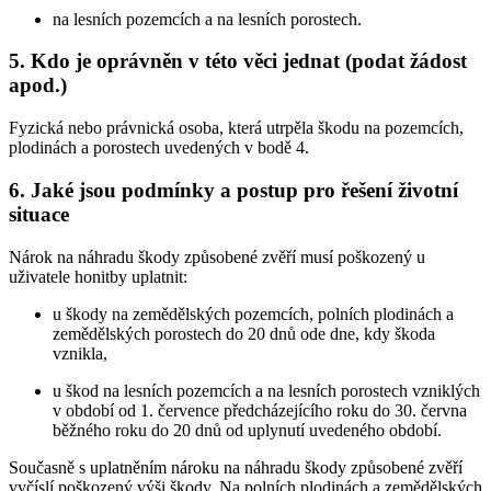
na lesních pozemcích a na lesních porostech.
5. Kdo je oprávněn v této věci jednat (podat žádost
apod.)
Fyzická nebo právnická osoba, která utrpěla škodu na pozemcích,
plodinách a porostech uvedených v bodě 4.
6. Jaké jsou podmínky a postup pro řešení životní
situace
Nárok na náhradu škody způsobené zvěří musí poškozený u
uživatele honitby uplatnit:
u škody na zemědělských pozemcích, polních plodinách a
zemědělských porostech do 20 dnů ode dne, kdy škoda
vznikla,
u škod na lesních pozemcích a na lesních porostech vzniklých
v období od 1. července předcházejícího roku do 30. června
běžného roku do 20 dnů od uplynutí uvedeného období.
Současně s uplatněním nároku na náhradu škody způsobené zvěří
vyčíslí poškozený výši škody. Na polních plodinách a zemědělských