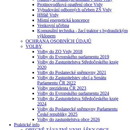
Protipovodňová opatření obce Vrdy
Vybudování odborných učeben ZŠ Vrdy
Hřiště Vrdy
Místní energetická koncepce
Venkovní učebna
Komunální technika - žací traktor s hydraulickým
výklopem
OCHRANA OSOBNÍCH ÚDAJŮ
VOLBY
Volby do ZO Vrdy 2018
Volby do Evropského parlamentu 2019
Volby do Zastupitelstva Středočeského kraje
2020
Volby do Poslanecké sněmovny 2021
Volby do Zastupitelstev obcí a Senátu
Parlamentu ČR 2022
Volby prezidenta ČR 2023
Volby do Evropského parlamentu 2024
Volby do Zastupitelstva Středočeského kraje
2024
Volby do Poslanecké sněmovny Parlamentu
České republiky 2025
Volby do zastupitelstva obce 2026
Praktické info
OBECNĚ ZÁVAZNÉ VYHLÁŠKY OBCE