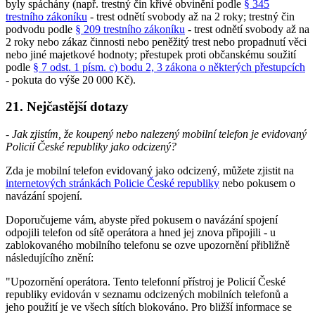
byly spáchány (např. trestný čin křivé obvinění podle
§ 345
trestního zákoníku
- trest odnětí svobody až na 2 roky; trestný čin
podvodu podle
§ 209 trestního zákoníku
- trest odnětí svobody až na
2 roky nebo zákaz činnosti nebo peněžitý trest nebo propadnutí věci
nebo jiné majetkové hodnoty; přestupek proti občanskému soužití
podle
§ 7 odst. 1 písm. c) bodu 2, 3 zákona o některých přestupcích
- pokuta do výše 20 000 Kč).
21. Nejčastější dotazy
- Jak zjistím, že koupený nebo nalezený mobilní telefon je evidovaný
Policií České republiky jako odcizený?
Zda je mobilní telefon evidovaný jako odcizený, můžete zjistit na
internetových stránkách Policie České republiky
nebo pokusem o
navázání spojení.
Doporučujeme vám, abyste před pokusem o navázání spojení
odpojili telefon od sítě operátora a hned jej znova připojili - u
zablokovaného mobilního telefonu se ozve upozornění přibližně
následujícího znění:
"Upozornění operátora. Tento telefonní přístroj je Policií České
republiky evidován v seznamu odcizených mobilních telefonů a
jeho použití je ve všech sítích blokováno. Pro bližší informace se