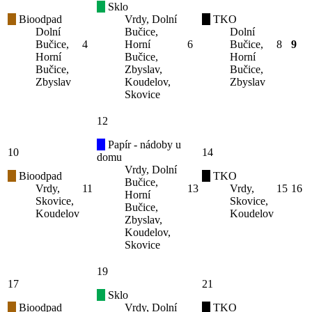
Sklo
Bioodpad
Vrdy, Dolní
TKO
Dolní
Bučice,
Dolní
Bučice,
4
Horní
6
Bučice,
8
9
Horní
Bučice,
Horní
Bučice,
Zbyslav,
Bučice,
Zbyslav
Koudelov,
Zbyslav
Skovice
12
Papír - nádoby u
10
14
domu
Vrdy, Dolní
Bioodpad
TKO
Bučice,
Vrdy,
11
13
Vrdy,
15
16
Horní
Skovice,
Skovice,
Bučice,
Koudelov
Koudelov
Zbyslav,
Koudelov,
Skovice
19
17
21
Sklo
Bioodpad
Vrdy, Dolní
TKO