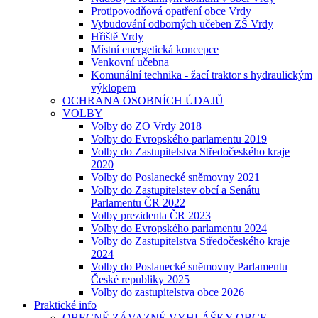
Protipovodňová opatření obce Vrdy
Vybudování odborných učeben ZŠ Vrdy
Hřiště Vrdy
Místní energetická koncepce
Venkovní učebna
Komunální technika - žací traktor s hydraulickým
výklopem
OCHRANA OSOBNÍCH ÚDAJŮ
VOLBY
Volby do ZO Vrdy 2018
Volby do Evropského parlamentu 2019
Volby do Zastupitelstva Středočeského kraje
2020
Volby do Poslanecké sněmovny 2021
Volby do Zastupitelstev obcí a Senátu
Parlamentu ČR 2022
Volby prezidenta ČR 2023
Volby do Evropského parlamentu 2024
Volby do Zastupitelstva Středočeského kraje
2024
Volby do Poslanecké sněmovny Parlamentu
České republiky 2025
Volby do zastupitelstva obce 2026
Praktické info
OBECNĚ ZÁVAZNÉ VYHLÁŠKY OBCE