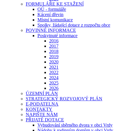
FORMULÁŘE KE STAŽENÍ
OÚ - formuláře
Kácení dřevin
Místní komunikace
Spolky, žádající dotace z rozpočtu obce
POVINNÉ INFORMACE
Poskytnuté informace
2016
2017
2018
2019
2020
2021
2022
2024
2025
2026
ÚZEMNÍ PLÁN
STRATEGICKÝ ROZVOJOVÝ PLÁN
E-PODATELNA
KONTAKTY
NAPIŠTE NÁM
PŘIJATÉ DOTACE
Vybudování sběrného dvora v obci Vrdy
Nádoby k rodinným domům v obci Vrdy