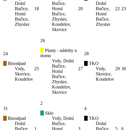
Dolní
Bučice,
Dolní
Bučice,
18
Horní
20
Bučice,
22
23
Horní
Bučice,
Horní
Bučice,
Zbyslav,
Bučice,
Zbyslav
Koudelov,
Zbyslav
Skovice
26
Plasty - nádoby u
24
28
domu
Vrdy, Dolní
Bioodpad
TKO
Bučice,
Vrdy,
25
27
Vrdy,
29
30
Horní
Skovice,
Skovice,
Bučice,
Koudelov
Koudelov
Zbyslav,
Koudelov,
Skovice
2
31
4
Sklo
Bioodpad
Vrdy, Dolní
TKO
Dolní
Bučice,
Dolní
Bučice,
1
Horní
3
Bučice,
5
6