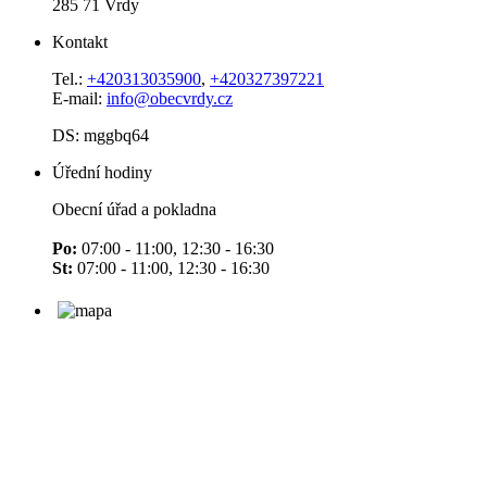
285 71 Vrdy
Kontakt
Tel.:
+420313035900
,
+420327397221
E-mail:
info@obecvrdy.cz
DS: mggbq64
Úřední hodiny
Obecní úřad a pokladna
Po:
07:00 - 11:00, 12:30 - 16:30
St:
07:00 - 11:00, 12:30 - 16:30