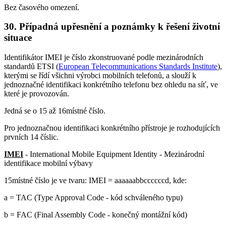
Bez časového omezení.
30. Případná upřesnění a poznámky k řešení životní
situace
Identifikátor IMEI je číslo zkonstruované podle mezinárodních
standardů ETSI (
European Telecommunications Standards Institute
),
kterými se řídí všichni výrobci mobilních telefonů, a slouží k
jednoznačné identifikaci konkrétního telefonu bez ohledu na síť, ve
které je provozován.
Jedná se o 15 až 16místné číslo.
Pro jednoznačnou identifikaci konkrétního přístroje je rozhodujících
prvních 14 číslic.
IMEI
- International Mobile Equipment Identity - Mezinárodní
identifikace mobilní výbavy
15místné číslo je ve tvaru: IMEI = aaaaaabbccccccd, kde:
a = TAC (Type Approval Code - kód schváleného typu)
b = FAC (Final Assembly Code - konečný montážní kód)