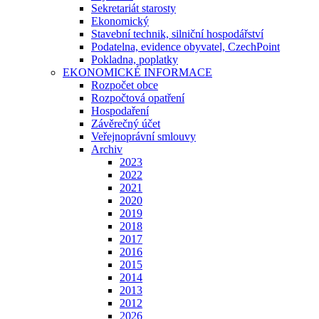
Sekretariát starosty
Ekonomický
Stavební technik, silniční hospodářství
Podatelna, evidence obyvatel, CzechPoint
Pokladna, poplatky
EKONOMICKÉ INFORMACE
Rozpočet obce
Rozpočtová opatření
Hospodaření
Závěrečný účet
Veřejnoprávní smlouvy
Archiv
2023
2022
2021
2020
2019
2018
2017
2016
2015
2014
2013
2012
2026