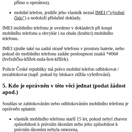
přímo u operátora),
mobilní telefon, jestliže jeho vlastník nezná
IMEI ("výrobní
číslo")
a nedoloží příslušné doklady.
IMEI mobilního telefonu je uvedeno v dokladech při koupi
mobilního telefonu a obvykle i na obalu (krabici) mobilního
telefonu.
IMEI zjistíte také na zadní straně telefonu v prostoru baterie, nebo
pokud do mobilního telefonu zadáte posloupnost znaků *#06#
(hvězdička-křížek-nula-šest-křížek).
Policie České republiky má právo mobilní telefon odblokovat /
nezablokovat (např. pokud by blokace ztížila vyšetřování).
5. Kdo je oprávněn v této věci jednat (podat žádost
apod.)
Souhlas se zablokováním nebo odblokováním mobilního telefonu je
oprávněn uplatnit:
vlastník mobilního telefonu starší 15 let, pokud nebyl zbaven
způsobilosti k právním úkonům nebo jeho způsobilost k
právním úkonům nebyla omezena,