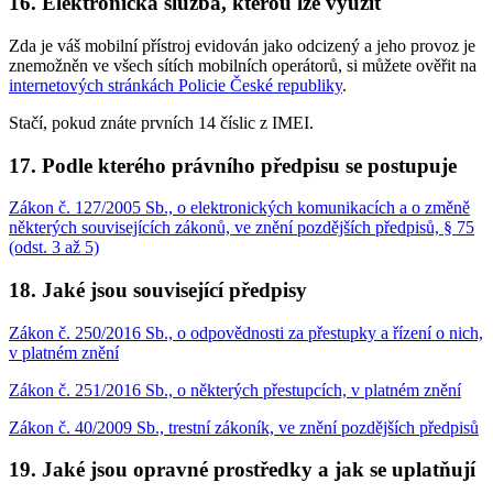
16. Elektronická služba, kterou lze využít
Zda je váš mobilní přístroj evidován jako odcizený a jeho provoz je
znemožněn ve všech sítích mobilních operátorů, si můžete ověřit na
internetových stránkách Policie České republiky
.
Stačí, pokud znáte prvních 14 číslic z IMEI.
17. Podle kterého právního předpisu se postupuje
Zákon č. 127/2005 Sb., o elektronických komunikacích a o změně
některých souvisejících zákonů, ve znění pozdějších předpisů, § 75
(odst. 3 až 5)
18. Jaké jsou související předpisy
Zákon č. 250/2016 Sb., o odpovědnosti za přestupky a řízení o nich,
v platném znění
Zákon č. 251/2016 Sb., o některých přestupcích, v platném znění
Zákon č. 40/2009 Sb., trestní zákoník, ve znění pozdějších předpisů
19. Jaké jsou opravné prostředky a jak se uplatňují