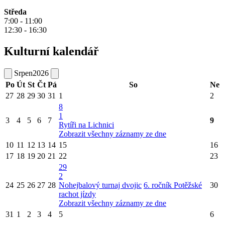
Středa
7:00 - 11:00
12:30 - 16:30
Kulturní kalendář
Srpen
2026
Po
Út
St
Čt
Pá
So
Ne
27
28
29
30
31
1
2
8
1
3
4
5
6
7
9
Rytíři na Lichnici
Zobrazit všechny záznamy ze dne
10
11
12
13
14
15
16
17
18
19
20
21
22
23
29
2
24
25
26
27
28
Nohejbalový turnaj dvojic
6. ročník Potěžské
30
rachot jízdy
Zobrazit všechny záznamy ze dne
31
1
2
3
4
5
6