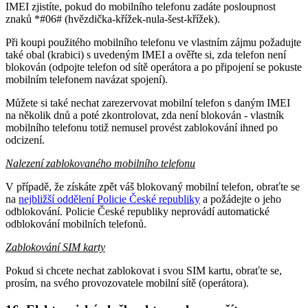
IMEI zjistíte, pokud do mobilního telefonu zadáte posloupnost
znaků *#06# (hvězdička-křížek-nula-šest-křížek).
Při koupi použitého mobilního telefonu ve vlastním zájmu požadujte
také obal (krabici) s uvedeným IMEI a ověřte si, zda telefon není
blokován (odpojte telefon od sítě operátora a po připojení se pokuste
mobilním telefonem navázat spojení).
Můžete si také nechat zarezervovat mobilní telefon s daným IMEI
na několik dnů a poté zkontrolovat, zda není blokován - vlastník
mobilního telefonu totiž nemusel provést zablokování ihned po
odcizení.
Nalezení zablokovaného mobilního telefonu
V případě, že získáte zpět váš blokovaný mobilní telefon, obraťte se
na
nejbližší oddělení Policie České republiky
a požádejte o jeho
odblokování. Policie České republiky neprovádí automatické
odblokování mobilních telefonů.
Zablokování SIM karty
Pokud si chcete nechat zablokovat i svou SIM kartu, obraťte se,
prosím, na svého provozovatele mobilní sítě (operátora).