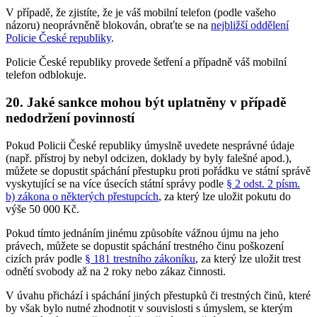
V případě, že zjistíte, že je váš mobilní telefon (podle vašeho
názoru) neoprávněně blokován, obraťte se na
nejbližší oddělení
Policie České republiky
.
Policie České republiky provede šetření a případně váš mobilní
telefon odblokuje.
20. Jaké sankce mohou být uplatněny v případě
nedodržení povinností
Pokud Policii České republiky úmyslně uvedete nesprávné údaje
(např. přístroj by nebyl odcizen, doklady by byly falešné apod.),
můžete se dopustit spáchání přestupku proti pořádku ve státní správě
vyskytující se na více úsecích státní správy podle
§ 2 odst. 2 písm.
b) zákona o některých přestupcích
, za který lze uložit pokutu do
výše 50 000 Kč.
Pokud tímto jednáním jinému způsobíte vážnou újmu na jeho
právech, můžete se dopustit spáchání trestného činu poškození
cizích práv podle
§ 181 trestního zákoníku
, za který lze uložit trest
odnětí svobody až na 2 roky nebo zákaz činnosti.
V úvahu přichází i spáchání jiných přestupků či trestných činů, které
by však bylo nutné zhodnotit v souvislosti s úmyslem, se kterým