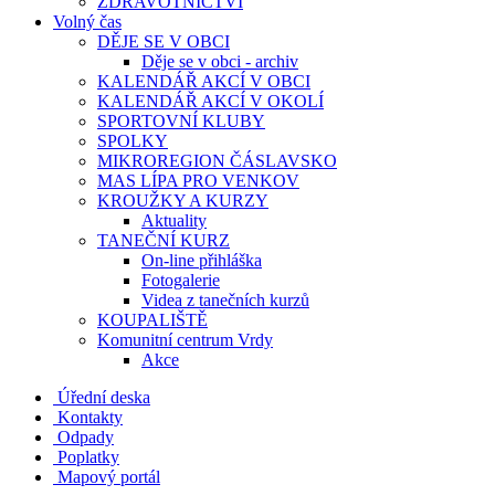
ZDRAVOTNICTVÍ
Volný čas
DĚJE SE V OBCI
Děje se v obci - archiv
KALENDÁŘ AKCÍ V OBCI
KALENDÁŘ AKCÍ V OKOLÍ
SPORTOVNÍ KLUBY
SPOLKY
MIKROREGION ČÁSLAVSKO
MAS LÍPA PRO VENKOV
KROUŽKY A KURZY
Aktuality
TANEČNÍ KURZ
On-line přihláška
Fotogalerie
Videa z tanečních kurzů
KOUPALIŠTĚ
Komunitní centrum Vrdy
Akce
Úřední deska
Kontakty
Odpady
Poplatky
Mapový portál