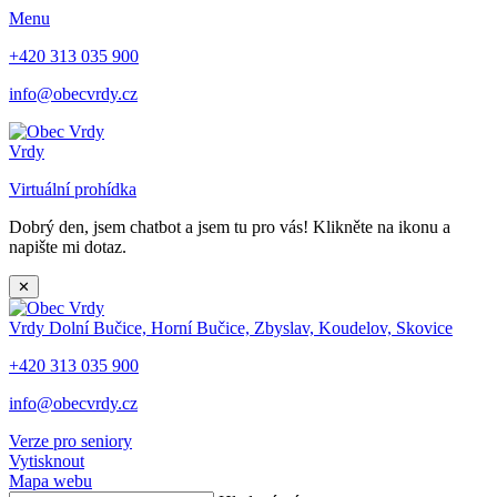
Menu
+420 313 035 900
info@obecvrdy.cz
Vrdy
Virtuální prohídka
Dobrý den, jsem chatbot a jsem tu pro vás! Klikněte na ikonu a
napište mi dotaz.
✕
Vrdy
Dolní Bučice, Horní Bučice, Zbyslav, Koudelov, Skovice
+420 313 035 900
info@obecvrdy.cz
Verze pro seniory
Vytisknout
Mapa webu