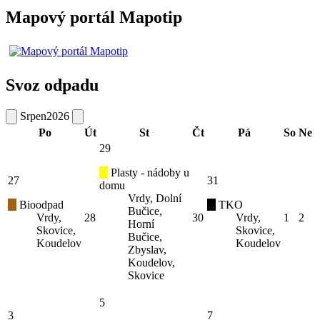
Mapový portál Mapotip
Svoz odpadu
Srpen
2026
Po
Út
St
Čt
Pá
So
Ne
29
Plasty - nádoby u
27
31
domu
Vrdy, Dolní
Bioodpad
TKO
Bučice,
Vrdy,
28
30
Vrdy,
1
2
Horní
Skovice,
Skovice,
Bučice,
Koudelov
Koudelov
Zbyslav,
Koudelov,
Skovice
5
3
7