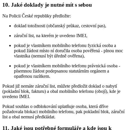
10. Jaké doklady je nutné mít s sebou
Na Policii České republiky předložte:
doklad totožnosti (občanský průkaz, cestovní pas),
záruční list, na kterém je uvedeno IMEI,
pokud je vlastníkem mobilního telefonu fyzická osoba a
pokud žádost místo ní doručila osoba pověřená - plnou moc
vlastníka (nemusí být úředně ověřena),
pokud je vlastníkem mobilního telefonu právnická osoba -
písemnou žádost podepsanou statutárním orgánem a
opatřenou razítkem.
Pokud již nemáte záruční list, můžete předložit doklad o nabytí
(pokladní blok, fakturu) a obal mobilního telefonu (obojí), kde je
uvedeno IMEI.
Pokud souhlas o odblokování uplatňuje osoba, která dříve
požadovala blokaci mobilního telefonu, pak pokladní blok, záruční
list a obal nemusí předkládat.
11. Jaké jsou potřebné formuláře a kde jsou k