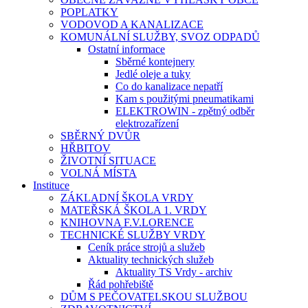
POPLATKY
VODOVOD A KANALIZACE
KOMUNÁLNÍ SLUŽBY, SVOZ ODPADŮ
Ostatní informace
Sběrné kontejnery
Jedlé oleje a tuky
Co do kanalizace nepatří
Kam s použitými pneumatikami
ELEKTROWIN - zpětný odběr
elektrozařízení
SBĚRNÝ DVŮR
HŘBITOV
ŽIVOTNÍ SITUACE
VOLNÁ MÍSTA
Instituce
ZÁKLADNÍ ŠKOLA VRDY
MATEŘSKÁ ŠKOLA 1. VRDY
KNIHOVNA F.V.LORENCE
TECHNICKÉ SLUŽBY VRDY
Ceník práce strojů a služeb
Aktuality technických služeb
Aktuality TS Vrdy - archiv
Řád pohřebiště
DŮM S PEČOVATELSKOU SLUŽBOU