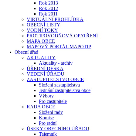
Rok 2013
Rok 2012
Rok 2011
VIRTUÁLNÍ PROHLÍDKA
OBECNÍ LISTY
VODNÍ TOKY
PROTIPOVODŇOVÁ OPATŘENÍ
MAPA OBCE
MAPOVÝ PORTÁL MAPOTIP
Obecní úřad
AKTUALITY
Aktuality - archiv
ÚŘEDNÍ DESKA
VEDENÍ ÚŘADU
ZASTUPITELSTVO OBCE
Složení zastupitelstva
Jednání zastupitelstva obce
Výbory
Pro zastupitele
RADA OBCE
Složení rady
Komise
Pro radní
ÚSEKY OBECNÍHO ÚŘADU
Tajemník