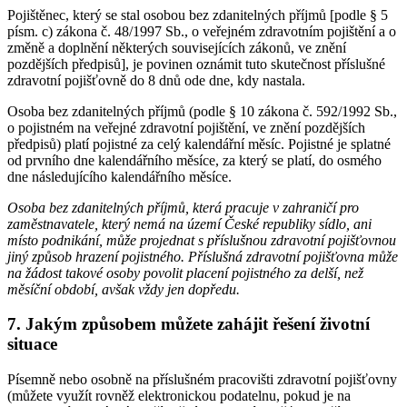
Pojištěnec, který se stal osobou bez zdanitelných příjmů [podle § 5
písm. c) zákona č. 48/1997 Sb., o veřejném zdravotním pojištění a o
změně a doplnění některých souvisejících zákonů, ve znění
pozdějších předpisů], je povinen oznámit tuto skutečnost příslušné
zdravotní pojišťovně do 8 dnů ode dne, kdy nastala.
Osoba bez zdanitelných příjmů (podle § 10 zákona č. 592/1992 Sb.,
o pojistném na veřejné zdravotní pojištění, ve znění pozdějších
předpisů) platí pojistné za celý kalendářní měsíc. Pojistné je splatné
od prvního dne kalendářního měsíce, za který se platí, do osmého
dne následujícího kalendářního měsíce.
Osoba bez zdanitelných příjmů, která pracuje v zahraničí pro
zaměstnavatele, který nemá na území České republiky sídlo, ani
místo podnikání, může projednat s příslušnou zdravotní pojišťovnou
jiný způsob hrazení pojistného. Příslušná zdravotní pojišťovna může
na žádost takové osoby povolit placení pojistného za delší, než
měsíční období, avšak vždy jen dopředu.
7. Jakým způsobem můžete zahájit řešení životní
situace
Písemně nebo osobně na příslušném pracovišti zdravotní pojišťovny
(můžete využít rovněž elektronickou podatelnu, pokud je na