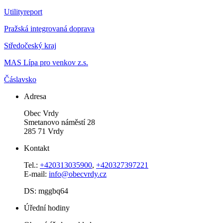
Utilityreport
Pražská integrovaná doprava
Středočeský kraj
MAS Lípa pro venkov z.s.
Čáslavsko
Adresa
Obec Vrdy
Smetanovo náměstí 28
285 71 Vrdy
Kontakt
Tel.:
+420313035900
,
+420327397221
E-mail:
info@obecvrdy.cz
DS: mggbq64
Úřední hodiny