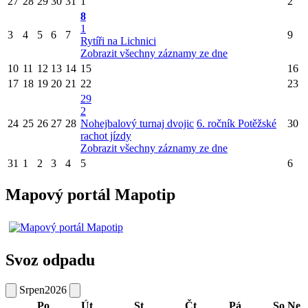
27
28
29
30
31
1
2
8
1
3
4
5
6
7
9
Rytíři na Lichnici
Zobrazit všechny záznamy ze dne
10
11
12
13
14
15
16
17
18
19
20
21
22
23
29
2
24
25
26
27
28
Nohejbalový turnaj dvojic
6. ročník Potěžské
30
rachot jízdy
Zobrazit všechny záznamy ze dne
31
1
2
3
4
5
6
Mapový portál Mapotip
Svoz odpadu
Srpen
2026
Po
Út
St
Čt
Pá
So
Ne