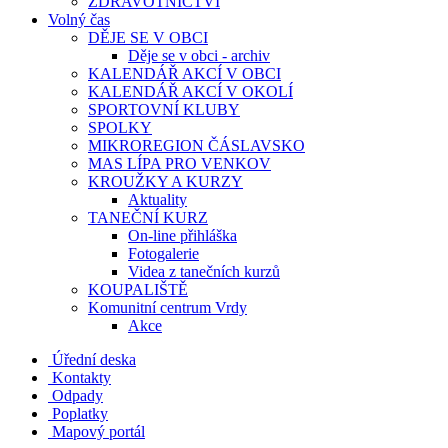
ZDRAVOTNICTVÍ
Volný čas
DĚJE SE V OBCI
Děje se v obci - archiv
KALENDÁŘ AKCÍ V OBCI
KALENDÁŘ AKCÍ V OKOLÍ
SPORTOVNÍ KLUBY
SPOLKY
MIKROREGION ČÁSLAVSKO
MAS LÍPA PRO VENKOV
KROUŽKY A KURZY
Aktuality
TANEČNÍ KURZ
On-line přihláška
Fotogalerie
Videa z tanečních kurzů
KOUPALIŠTĚ
Komunitní centrum Vrdy
Akce
Úřední deska
Kontakty
Odpady
Poplatky
Mapový portál