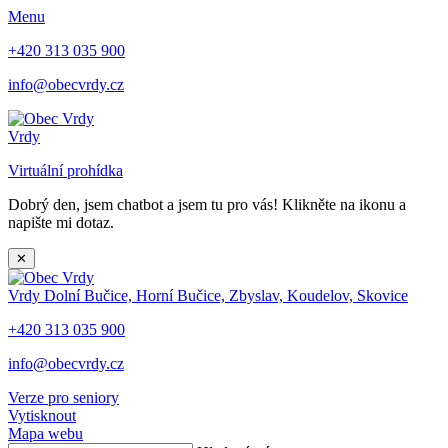
Menu
+420 313 035 900
info@obecvrdy.cz
Vrdy
Virtuální prohídka
Dobrý den, jsem chatbot a jsem tu pro vás! Klikněte na ikonu a
napište mi dotaz.
✕
Vrdy
Dolní Bučice, Horní Bučice, Zbyslav, Koudelov, Skovice
+420 313 035 900
info@obecvrdy.cz
Verze pro seniory
Vytisknout
Mapa webu