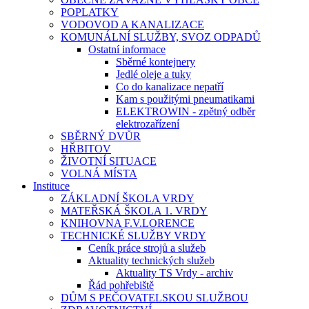
POPLATKY
VODOVOD A KANALIZACE
KOMUNÁLNÍ SLUŽBY, SVOZ ODPADŮ
Ostatní informace
Sběrné kontejnery
Jedlé oleje a tuky
Co do kanalizace nepatří
Kam s použitými pneumatikami
ELEKTROWIN - zpětný odběr
elektrozařízení
SBĚRNÝ DVŮR
HŘBITOV
ŽIVOTNÍ SITUACE
VOLNÁ MÍSTA
Instituce
ZÁKLADNÍ ŠKOLA VRDY
MATEŘSKÁ ŠKOLA 1. VRDY
KNIHOVNA F.V.LORENCE
TECHNICKÉ SLUŽBY VRDY
Ceník práce strojů a služeb
Aktuality technických služeb
Aktuality TS Vrdy - archiv
Řád pohřebiště
DŮM S PEČOVATELSKOU SLUŽBOU