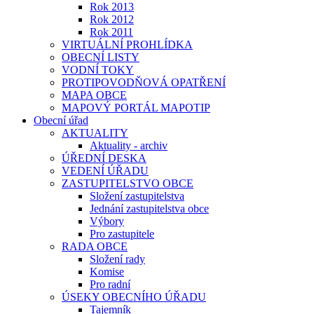
Rok 2013
Rok 2012
Rok 2011
VIRTUÁLNÍ PROHLÍDKA
OBECNÍ LISTY
VODNÍ TOKY
PROTIPOVODŇOVÁ OPATŘENÍ
MAPA OBCE
MAPOVÝ PORTÁL MAPOTIP
Obecní úřad
AKTUALITY
Aktuality - archiv
ÚŘEDNÍ DESKA
VEDENÍ ÚŘADU
ZASTUPITELSTVO OBCE
Složení zastupitelstva
Jednání zastupitelstva obce
Výbory
Pro zastupitele
RADA OBCE
Složení rady
Komise
Pro radní
ÚSEKY OBECNÍHO ÚŘADU
Tajemník