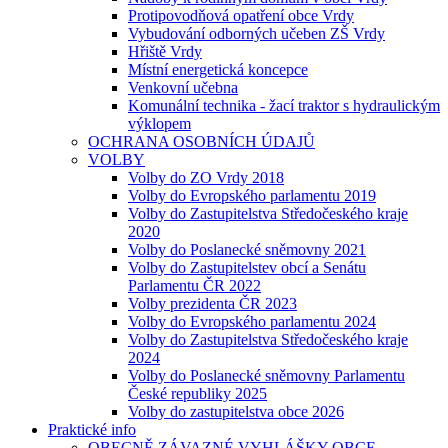
Protipovodňová opatření obce Vrdy
Vybudování odborných učeben ZŠ Vrdy
Hřiště Vrdy
Místní energetická koncepce
Venkovní učebna
Komunální technika - žací traktor s hydraulickým
výklopem
OCHRANA OSOBNÍCH ÚDAJŮ
VOLBY
Volby do ZO Vrdy 2018
Volby do Evropského parlamentu 2019
Volby do Zastupitelstva Středočeského kraje
2020
Volby do Poslanecké sněmovny 2021
Volby do Zastupitelstev obcí a Senátu
Parlamentu ČR 2022
Volby prezidenta ČR 2023
Volby do Evropského parlamentu 2024
Volby do Zastupitelstva Středočeského kraje
2024
Volby do Poslanecké sněmovny Parlamentu
České republiky 2025
Volby do zastupitelstva obce 2026
Praktické info
OBECNĚ ZÁVAZNÉ VYHLÁŠKY OBCE