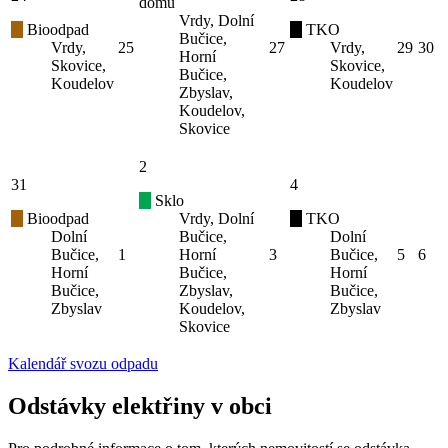
domu
Vrdy, Dolní
Bioodpad
TKO
Bučice,
Vrdy,
25
27
Vrdy,
29
30
Horní
Skovice,
Skovice,
Bučice,
Koudelov
Koudelov
Zbyslav,
Koudelov,
Skovice
2
31
4
Sklo
Bioodpad
Vrdy, Dolní
TKO
Dolní
Bučice,
Dolní
Bučice,
1
Horní
3
Bučice,
5
6
Horní
Bučice,
Horní
Bučice,
Zbyslav,
Bučice,
Zbyslav
Koudelov,
Zbyslav
Skovice
Kalendář svozu odpadu
Odstávky elektřiny v obci