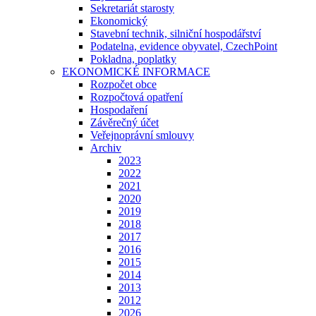
Sekretariát starosty
Ekonomický
Stavební technik, silniční hospodářství
Podatelna, evidence obyvatel, CzechPoint
Pokladna, poplatky
EKONOMICKÉ INFORMACE
Rozpočet obce
Rozpočtová opatření
Hospodaření
Závěrečný účet
Veřejnoprávní smlouvy
Archiv
2023
2022
2021
2020
2019
2018
2017
2016
2015
2014
2013
2012
2026