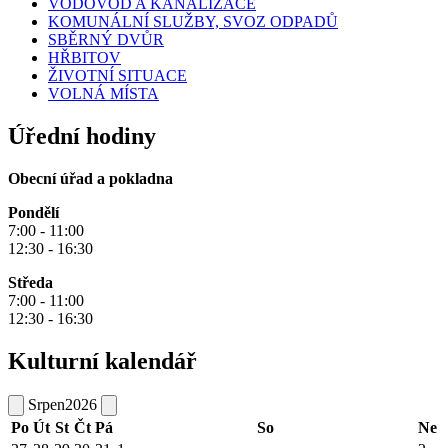
VODOVOD A KANALIZACE
KOMUNÁLNÍ SLUŽBY, SVOZ ODPADŮ
SBĚRNÝ DVŮR
HŘBITOV
ŽIVOTNÍ SITUACE
VOLNÁ MÍSTA
Úřední hodiny
Obecní úřad a pokladna
Pondělí
7:00 - 11:00
12:30 - 16:30
Středa
7:00 - 11:00
12:30 - 16:30
Kulturní kalendář
Srpen
2026
Po
Út
St
Čt
Pá
So
Ne