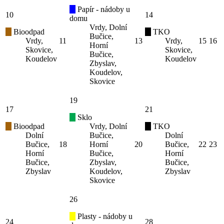
Papír - nádoby u
10
14
domu
Vrdy, Dolní
Bioodpad
TKO
Bučice,
Vrdy,
11
13
Vrdy,
15
16
Horní
Skovice,
Skovice,
Bučice,
Koudelov
Koudelov
Zbyslav,
Koudelov,
Skovice
19
17
21
Sklo
Bioodpad
Vrdy, Dolní
TKO
Dolní
Bučice,
Dolní
Bučice,
18
Horní
20
Bučice,
22
23
Horní
Bučice,
Horní
Bučice,
Zbyslav,
Bučice,
Zbyslav
Koudelov,
Zbyslav
Skovice
26
Plasty - nádoby u
24
28