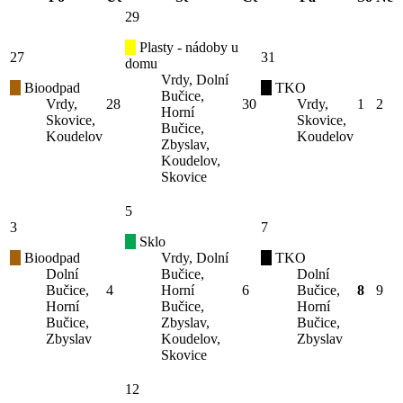
29
Plasty - nádoby u
27
31
domu
Vrdy, Dolní
Bioodpad
TKO
Bučice,
Vrdy,
28
30
Vrdy,
1
2
Horní
Skovice,
Skovice,
Bučice,
Koudelov
Koudelov
Zbyslav,
Koudelov,
Skovice
5
3
7
Sklo
Bioodpad
Vrdy, Dolní
TKO
Dolní
Bučice,
Dolní
Bučice,
4
Horní
6
Bučice,
8
9
Horní
Bučice,
Horní
Bučice,
Zbyslav,
Bučice,
Zbyslav
Koudelov,
Zbyslav
Skovice
12