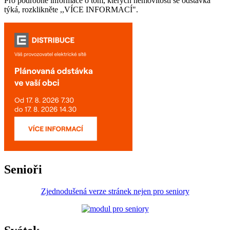
Pro podrobné informace o tom, kterých nemovitostí se odstávka
týká, rozklikněte ,,VÍCE INFORMACÍ".
Senioři
Zjednodušená verze stránek nejen pro seniory