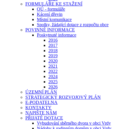
FORMULÁŘE KE STAŽENÍ
OÚ - formuláře
Kácení dřevin
Místní komunikace
Spolky, žádající dotace z rozpočtu obce
POVINNÉ INFORMACE
Poskytnuté informace
2016
2017
2018
2019
2020
2021
2022
2024
2025
2026
ÚZEMNÍ PLÁN
STRATEGICKÝ ROZVOJOVÝ PLÁN
E-PODATELNA
KONTAKTY
NAPIŠTE NÁM
PŘIJATÉ DOTACE
Vybudování sběrného dvora v obci Vrdy
Nádoby k rodinným domům v obci Vrdy