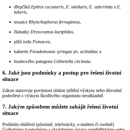
dřepčíků
Epitrix cucumeris
,
E. similaris
,
E. subcrinita
a
E.
tuberis
,
nosatce
Rhynchophorus ferrugineus
,
žlabatky
Dryocosmus kuriphilus
,
plžů rodu
Pomacea
,
bakterie
Pseudomonas syringae
pv.
actinidiae
a
houbového patogenu
Gibberella circinata
.
6. Jaké jsou podmínky a postup pro řešení životní
situace
Zákon stanovuje povinnost ohlásit zjištění výskytu nebo důvodné
podezření z výskytu škodlivého organismu neodkladně.
7. Jakým způsobem můžete zahájit řešení životní
situace
Podáním ohlášení (písemně, telefonicky, e-mailem či osobně)
Ústřednímu kontrolnímu a zkušebnímu ústavu zemědělskému nebo