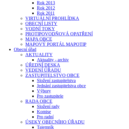
Rok 2013
Rok 2012
Rok 2011
VIRTUÁLNÍ PROHLÍDKA
OBECNÍ LISTY
VODNÍ TOKY
PROTIPOVODŇOVÁ OPATŘENÍ
MAPA OBCE
MAPOVÝ PORTÁL MAPOTIP
Obecní úřad
AKTUALITY
Aktuality - archiv
ÚŘEDNÍ DESKA
VEDENÍ ÚŘADU
ZASTUPITELSTVO OBCE
Složení zastupitelstva
Jednání zastupitelstva obce
Výbory
Pro zastupitele
RADA OBCE
Složení rady
Komise
Pro radní
ÚSEKY OBECNÍHO ÚŘADU
Tajemník