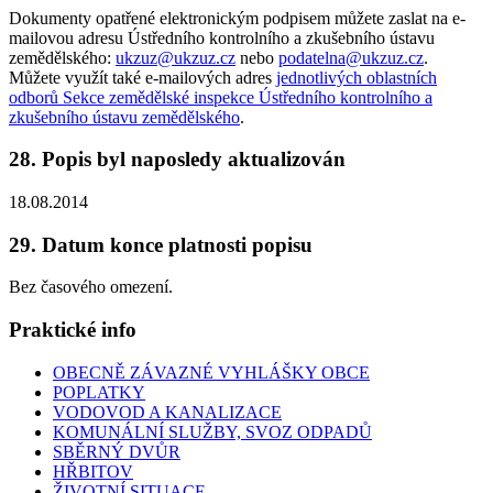
Dokumenty opatřené elektronickým podpisem můžete zaslat na e-
mailovou adresu Ústředního kontrolního a zkušebního ústavu
zemědělského:
ukzuz@ukzuz.cz
nebo
podatelna@ukzuz.cz
.
Můžete využít také e-mailových adres
jednotlivých oblastních
odborů Sekce zemědělské inspekce Ústředního kontrolního a
zkušebního ústavu zemědělského
.
28. Popis byl naposledy aktualizován
18.08.2014
29. Datum konce platnosti popisu
Bez časového omezení.
Praktické info
OBECNĚ ZÁVAZNÉ VYHLÁŠKY OBCE
POPLATKY
VODOVOD A KANALIZACE
KOMUNÁLNÍ SLUŽBY, SVOZ ODPADŮ
SBĚRNÝ DVŮR
HŘBITOV
ŽIVOTNÍ SITUACE