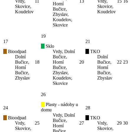
Vrdy,
11
13
Vrdy,
15
16
Horní
Skovice,
Skovice,
Bučice,
Koudelov
Koudelov
Zbyslav,
Koudelov,
Skovice
19
17
21
Sklo
Bioodpad
Vrdy, Dolní
TKO
Dolní
Bučice,
Dolní
Bučice,
18
Horní
20
Bučice,
22
23
Horní
Bučice,
Horní
Bučice,
Zbyslav,
Bučice,
Zbyslav
Koudelov,
Zbyslav
Skovice
26
Plasty - nádoby u
24
28
domu
Vrdy, Dolní
Bioodpad
TKO
Bučice,
Vrdy,
25
27
Vrdy,
29
30
Horní
Skovice,
Skovice,
Bučice,