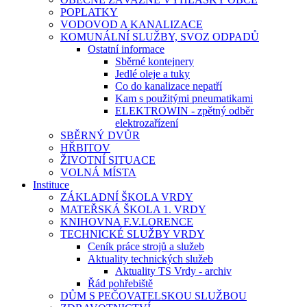
POPLATKY
VODOVOD A KANALIZACE
KOMUNÁLNÍ SLUŽBY, SVOZ ODPADŮ
Ostatní informace
Sběrné kontejnery
Jedlé oleje a tuky
Co do kanalizace nepatří
Kam s použitými pneumatikami
ELEKTROWIN - zpětný odběr
elektrozařízení
SBĚRNÝ DVŮR
HŘBITOV
ŽIVOTNÍ SITUACE
VOLNÁ MÍSTA
Instituce
ZÁKLADNÍ ŠKOLA VRDY
MATEŘSKÁ ŠKOLA 1. VRDY
KNIHOVNA F.V.LORENCE
TECHNICKÉ SLUŽBY VRDY
Ceník práce strojů a služeb
Aktuality technických služeb
Aktuality TS Vrdy - archiv
Řád pohřebiště
DŮM S PEČOVATELSKOU SLUŽBOU