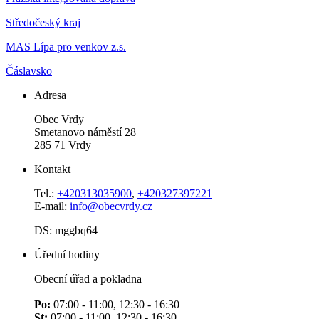
Středočeský kraj
MAS Lípa pro venkov z.s.
Čáslavsko
Adresa
Obec Vrdy
Smetanovo náměstí 28
285 71 Vrdy
Kontakt
Tel.:
+420313035900
,
+420327397221
E-mail:
info@obecvrdy.cz
DS: mggbq64
Úřední hodiny
Obecní úřad a pokladna
Po:
07:00 - 11:00, 12:30 - 16:30
St:
07:00 - 11:00, 12:30 - 16:30