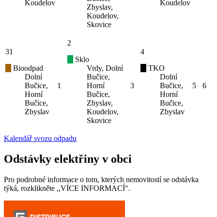
Koudelov
Koudelov
Zbyslav,
Koudelov,
Skovice
2
31
4
Sklo
Bioodpad
Vrdy, Dolní
TKO
Dolní
Bučice,
Dolní
Bučice,
1
Horní
3
Bučice,
5
6
Horní
Bučice,
Horní
Bučice,
Zbyslav,
Bučice,
Zbyslav
Koudelov,
Zbyslav
Skovice
Kalendář svozu odpadu
Odstávky elektřiny v obci
Pro podrobné informace o tom, kterých nemovitostí se odstávka
týká, rozklikněte ,,VÍCE INFORMACÍ".