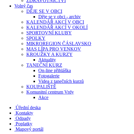
ZDRAVOTNICTVÍ
Volný čas
DĚJE SE V OBCI
Děje se v obci - archiv
KALENDÁŘ AKCÍ V OBCI
KALENDÁŘ AKCÍ V OKOLÍ
SPORTOVNÍ KLUBY
SPOLKY
MIKROREGION ČÁSLAVSKO
MAS LÍPA PRO VENKOV
KROUŽKY A KURZY
Aktuality
TANEČNÍ KURZ
On-line přihláška
Fotogalerie
Videa z tanečních kurzů
KOUPALIŠTĚ
Komunitní centrum Vrdy
Akce
Úřední deska
Kontakty
Odpady
Poplatky
Mapový portál