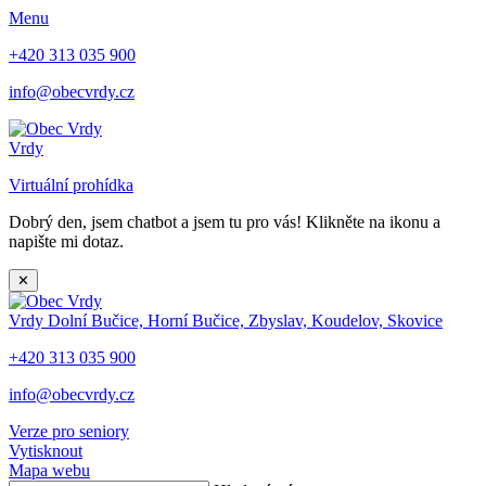
Menu
+420 313 035 900
info@obecvrdy.cz
Vrdy
Virtuální prohídka
Dobrý den, jsem chatbot a jsem tu pro vás! Klikněte na ikonu a
napište mi dotaz.
✕
Vrdy
Dolní Bučice, Horní Bučice, Zbyslav, Koudelov, Skovice
+420 313 035 900
info@obecvrdy.cz
Verze pro seniory
Vytisknout
Mapa webu