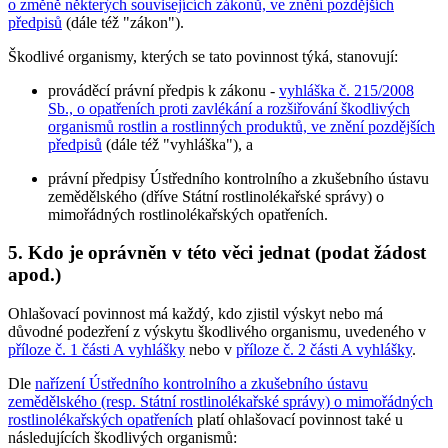
o změně některých souvisejících zákonů, ve znění pozdějších
předpisů
(dále též "zákon").
Škodlivé organismy, kterých se tato povinnost týká, stanovují:
prováděcí právní předpis k zákonu -
vyhláška č. 215/2008
Sb., o opatřeních proti zavlékání a rozšiřování škodlivých
organismů rostlin a rostlinných produktů, ve znění pozdějších
předpisů
(dále též "vyhláška"), a
právní předpisy Ústředního kontrolního a zkušebního ústavu
zemědělského (dříve Státní rostlinolékařské správy) o
mimořádných rostlinolékařských opatřeních.
5. Kdo je oprávněn v této věci jednat (podat žádost
apod.)
Ohlašovací povinnost má každý, kdo zjistil výskyt nebo má
důvodné podezření z výskytu škodlivého organismu, uvedeného v
příloze č. 1 části A vyhlášky
nebo v
příloze č. 2 části A vyhlášky
.
Dle
nařízení Ústředního kontrolního a zkušebního ústavu
zemědělského (resp. Státní rostlinolékařské správy) o mimořádných
rostlinolékařských opatřeních
platí ohlašovací povinnost také u
následujících škodlivých organismů: