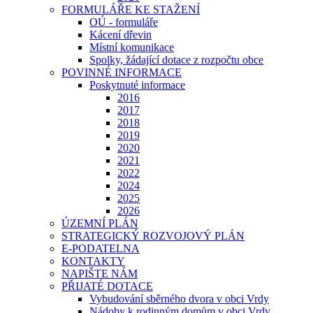
FORMULÁŘE KE STAŽENÍ
OÚ - formuláře
Kácení dřevin
Místní komunikace
Spolky, žádající dotace z rozpočtu obce
POVINNÉ INFORMACE
Poskytnuté informace
2016
2017
2018
2019
2020
2021
2022
2024
2025
2026
ÚZEMNÍ PLÁN
STRATEGICKÝ ROZVOJOVÝ PLÁN
E-PODATELNA
KONTAKTY
NAPIŠTE NÁM
PŘIJATÉ DOTACE
Vybudování sběrného dvora v obci Vrdy
Nádoby k rodinným domům v obci Vrdy