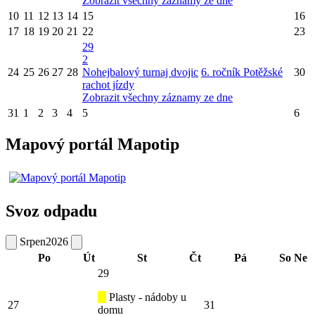
Zobrazit všechny záznamy ze dne
10
11
12
13
14
15
16
17
18
19
20
21
22
23
29
2
24
25
26
27
28
Nohejbalový turnaj dvojic
6. ročník Potěžské
30
rachot jízdy
Zobrazit všechny záznamy ze dne
31
1
2
3
4
5
6
Mapový portál Mapotip
Svoz odpadu
Srpen
2026
Po
Út
St
Čt
Pá
So
Ne
29
Plasty - nádoby u
27
31
domu