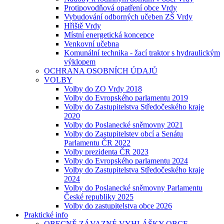
Protipovodňová opatření obce Vrdy
Vybudování odborných učeben ZŠ Vrdy
Hřiště Vrdy
Místní energetická koncepce
Venkovní učebna
Komunální technika - žací traktor s hydraulickým
výklopem
OCHRANA OSOBNÍCH ÚDAJŮ
VOLBY
Volby do ZO Vrdy 2018
Volby do Evropského parlamentu 2019
Volby do Zastupitelstva Středočeského kraje
2020
Volby do Poslanecké sněmovny 2021
Volby do Zastupitelstev obcí a Senátu
Parlamentu ČR 2022
Volby prezidenta ČR 2023
Volby do Evropského parlamentu 2024
Volby do Zastupitelstva Středočeského kraje
2024
Volby do Poslanecké sněmovny Parlamentu
České republiky 2025
Volby do zastupitelstva obce 2026
Praktické info
OBECNĚ ZÁVAZNÉ VYHLÁŠKY OBCE