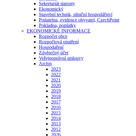
Sekretariát starosty
Ekonomický
Stavební technik, silniční hospodářství
Podatelna, evidence obyvatel, CzechPoint
Pokladna, poplatky
EKONOMICKÉ INFORMACE
Rozpočet obce
Rozpočtová opatření
Hospodaření
Závěrečný účet
Veřejnoprávní smlouvy
Archiv
2023
2022
2021
2020
2019
2018
2017
2016
2015
2014
2013
2012
2026