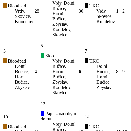
Vrdy, Dolní
Bioodpad
TKO
Bučice,
Vrdy,
28
30
Vrdy,
1
2
Horní
Skovice,
Skovice,
Bučice,
Koudelov
Koudelov
Zbyslav,
Koudelov,
Skovice
5
3
7
Sklo
Bioodpad
Vrdy, Dolní
TKO
Dolní
Bučice,
Dolní
Bučice,
4
Horní
6
Bučice,
8
9
Horní
Bučice,
Horní
Bučice,
Zbyslav,
Bučice,
Zbyslav
Koudelov,
Zbyslav
Skovice
12
Papír - nádoby u
10
14
domu
Vrdy, Dolní
Bioodpad
TKO
Bučice,