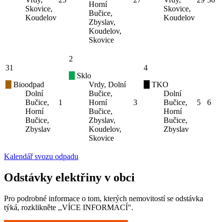
Horní
Skovice,
Skovice,
Bučice,
Koudelov
Koudelov
Zbyslav,
Koudelov,
Skovice
2
31
4
Sklo
Bioodpad
Vrdy, Dolní
TKO
Dolní
Bučice,
Dolní
Bučice,
1
Horní
3
Bučice,
5
6
Horní
Bučice,
Horní
Bučice,
Zbyslav,
Bučice,
Zbyslav
Koudelov,
Zbyslav
Skovice
Kalendář svozu odpadu
Odstávky elektřiny v obci
Pro podrobné informace o tom, kterých nemovitostí se odstávka
týká, rozklikněte ,,VÍCE INFORMACÍ".