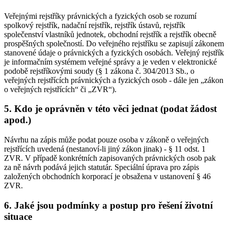
Veřejnými rejstříky právnických a fyzických osob se rozumí
spolkový rejstřík, nadační rejstřík, rejstřík ústavů, rejstřík
společenství vlastníků jednotek, obchodní rejstřík a rejstřík obecně
prospěšných společností. Do veřejného rejstříku se zapisují zákonem
stanovené údaje o právnických a fyzických osobách. Veřejný rejstřík
je informačním systémem veřejné správy a je veden v elektronické
podobě rejstříkovými soudy (§ 1 zákona č. 304/2013 Sb., o
veřejných rejstřících právnických a fyzických osob - dále jen „zákon
o veřejných rejstřících“ či „ZVR“).
5. Kdo je oprávněn v této věci jednat (podat žádost
apod.)
Návrhu na zápis může podat pouze osoba v zákoně o veřejných
rejstřících uvedená (nestanoví-li jiný zákon jinak) - § 11 odst. 1
ZVR. V případě konkrétních zapisovaných právnických osob pak
za ně návrh podává jejich statutár. Speciální úprava pro zápis
založených obchodních korporací je obsažena v ustanovení § 46
ZVR.
6. Jaké jsou podmínky a postup pro řešení životní
situace