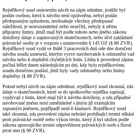
Rejstříkový soud usnesením návrh na zápis odmítne, jestliže byl
podán osobou, která k návrhu není oprávněna, nebyl podán
předepsaným způsobem, neobsahuje všechny předepsané
náležitosti, je nesrozumitelný nebo neurčitý, nebyly k němu
připojeny listiny, jimiž mají být podle tohoto nebo jiného zákona
doloženy údaje o zapisovaných skutečnostech, nebo účel zakládané
právnické osoby je v rozporu s ustanovením § 145 OZ (§ 86 ZVR).
Rejstříkový soud vydá ve lhůtě 3 pracovních dnů ode dne doručení
návrhu soudu usnesení, kterým vyzve navrhovatele k odstranění vad
návrhu nebo k doplnění chybějících listin. Lhůta k provedení zápisu
počíná běžet dnem následujícím po dni, kdy bylo rejstříkovému
soudu doručeno podání, jímž byly vady odstraněny nebo listiny
doplněny (§ 88 ZVR).
Pokud nebyl návrh na zápis odmítnut, rejstříkový soud zkoumá, zda
údaje o skutečnostech, které se do spolkového rejstříku zapisují,
vyplývají z listin, které mají být k návrhu doloženy, a zda případné
navrhované jméno není zaměnitelné s jiným již existujícím
zapsaným jménem, popřípadě není-li klamavé. Rejstříkový soud
také zkoumá, zda provedení zápisu nebrání probíhající trestní stíhání
proti právnické osobě nebo výkon trestu, který jí byl uložen podle
zákona upravujícího trestní odpovědnost právnických osob a řízení
proti nim (§ 90 ZVR).