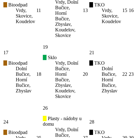
Vrdy, Dolní
Bioodpad
TKO
Bučice,
Vrdy,
11
13
Vrdy,
15
16
Horní
Skovice,
Skovice,
Bučice,
Koudelov
Koudelov
Zbyslav,
Koudelov,
Skovice
19
17
21
Sklo
Bioodpad
Vrdy, Dolní
TKO
Dolní
Bučice,
Dolní
Bučice,
18
Horní
20
Bučice,
22
23
Horní
Bučice,
Horní
Bučice,
Zbyslav,
Bučice,
Zbyslav
Koudelov,
Zbyslav
Skovice
26
Plasty - nádoby u
24
28
domu
Vrdy, Dolní
Bioodpad
TKO
Bučice,
Vrdy,
25
27
Vrdy,
29
30