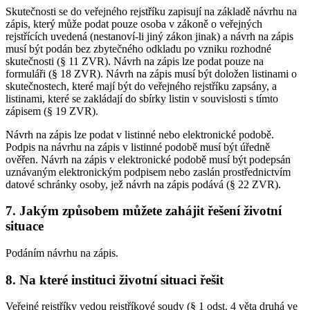
Skutečnosti se do veřejného rejstříku zapisují na základě návrhu na
zápis, který může podat pouze osoba v zákoně o veřejných
rejstřících uvedená (nestanoví-li jiný zákon jinak) a návrh na zápis
musí být podán bez zbytečného odkladu po vzniku rozhodné
skutečnosti (§ 11 ZVR). Návrh na zápis lze podat pouze na
formuláři (§ 18 ZVR). Návrh na zápis musí být doložen listinami o
skutečnostech, které mají být do veřejného rejstříku zapsány, a
listinami, které se zakládají do sbírky listin v souvislosti s tímto
zápisem (§ 19 ZVR).
Návrh na zápis lze podat v listinné nebo elektronické podobě.
Podpis na návrhu na zápis v listinné podobě musí být úředně
ověřen. Návrh na zápis v elektronické podobě musí být podepsán
uznávaným elektronickým podpisem nebo zaslán prostřednictvím
datové schránky osoby, jež návrh na zápis podává (§ 22 ZVR).
7. Jakým způsobem můžete zahájit řešení životní
situace
Podáním návrhu na zápis.
8. Na které instituci životní situaci řešit
Veřejné rejstříky vedou rejstříkové soudy (§ 1 odst. 4 věta druhá ve