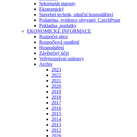
Sekretariát starosty
Ekonomický
Stavební technik, silniční hospodářství
Podatelna, evidence obyvatel, CzechPoint
Pokladna, poplatky
EKONOMICKÉ INFORMACE
Rozpočet obce
Rozpočtová opatření
Hospodaření
Závěrečný účet
Veřejnoprávní smlouvy
Archiv
2023
2022
2021
2020
2019
2018
2017
2016
2015
2014
2013
2012
2026