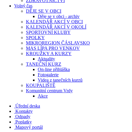
ZDRAVOTNICTVÍ
Volný čas
DĚJE SE V OBCI
Děje se v obci - archiv
KALENDÁŘ AKCÍ V OBCI
KALENDÁŘ AKCÍ V OKOLÍ
SPORTOVNÍ KLUBY
SPOLKY
MIKROREGION ČÁSLAVSKO
MAS LÍPA PRO VENKOV
KROUŽKY A KURZY
Aktuality
TANEČNÍ KURZ
On-line přihláška
Fotogalerie
Videa z tanečních kurzů
KOUPALIŠTĚ
Komunitní centrum Vrdy
Akce
Úřední deska
Kontakty
Odpady
Poplatky
Mapový portál