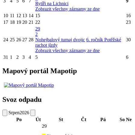
3
4
5
6
7
9
Rytíři na Lichnici
Zobrazit všechny záznamy ze dne
10
11
12
13
14
15
16
17
18
19
20
21
22
23
29
2
24
25
26
27
28
Nohejbalový turnaj dvojic
6. ročník Potěžské
30
rachot jízdy
Zobrazit všechny záznamy ze dne
31
1
2
3
4
5
6
Mapový portál Mapotip
Svoz odpadu
Srpen
2026
Po
Út
St
Čt
Pá
So
Ne
29