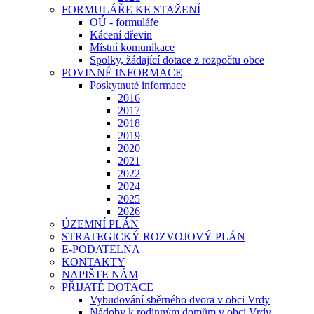
FORMULÁŘE KE STAŽENÍ
OÚ - formuláře
Kácení dřevin
Místní komunikace
Spolky, žádající dotace z rozpočtu obce
POVINNÉ INFORMACE
Poskytnuté informace
2016
2017
2018
2019
2020
2021
2022
2024
2025
2026
ÚZEMNÍ PLÁN
STRATEGICKÝ ROZVOJOVÝ PLÁN
E-PODATELNA
KONTAKTY
NAPIŠTE NÁM
PŘIJATÉ DOTACE
Vybudování sběrného dvora v obci Vrdy
Nádoby k rodinným domům v obci Vrdy