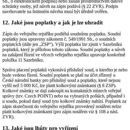
Sb., o elektronickém podpisu) nebo zaslán prostřednictvím datové
schránky osoby, jež návrh na zápis podává (§ 22 ZVR). Podpis
navrhovatele na listinném návrhu musí být úředně ověřen.
12. Jaké jsou poplatky a jak je lze uhradit
Zápis do veřejného rejstříku podléhá soudnímu poplatku. Soudní
poplatky jsou upraveny zákonem č. 549/1991 Sb., o soudních
poplatcích (dále jen „ZSP“). Výši poplatku lze zjistit v Sazebníku
poplatků, který je přílohou tohoto zákona. Soudní poplatky a návrh
na zahájení řízení ve věcech veřejného rejstříku upravuje konkrétně
položka 11 Sazebníku.
Správu placení poplatků vykonává příslušný soud, u kterého je nebo
bude vedeno řízení. Soudní poplatek se platí na účet zřízený u
České národní banky pro příslušný soud a poplatky, které nejsou
vyšší než 5 000 Kč, lze platit kolkovými známkami (§ 8 ZSP).
Kolkové známky se dají zakoupit na kontaktních místech veřejné
správy (tzv. Czech POINT) nebo na vybraných poštách, případně i
u soudu, pokud daný soud tyto kolkové známky nabízí. Poplatek za
zápis skutečnosti do veřejného rejstříku provedený notářem nelze
platit kolkovými známkami (pro zápis notářem viz § 108 a násl.
ZVR).
13. Jaké jsou lhůty pro vyřízení