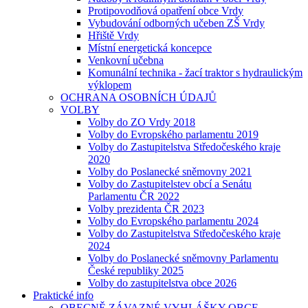
Protipovodňová opatření obce Vrdy
Vybudování odborných učeben ZŠ Vrdy
Hřiště Vrdy
Místní energetická koncepce
Venkovní učebna
Komunální technika - žací traktor s hydraulickým
výklopem
OCHRANA OSOBNÍCH ÚDAJŮ
VOLBY
Volby do ZO Vrdy 2018
Volby do Evropského parlamentu 2019
Volby do Zastupitelstva Středočeského kraje
2020
Volby do Poslanecké sněmovny 2021
Volby do Zastupitelstev obcí a Senátu
Parlamentu ČR 2022
Volby prezidenta ČR 2023
Volby do Evropského parlamentu 2024
Volby do Zastupitelstva Středočeského kraje
2024
Volby do Poslanecké sněmovny Parlamentu
České republiky 2025
Volby do zastupitelstva obce 2026
Praktické info
OBECNĚ ZÁVAZNÉ VYHLÁŠKY OBCE