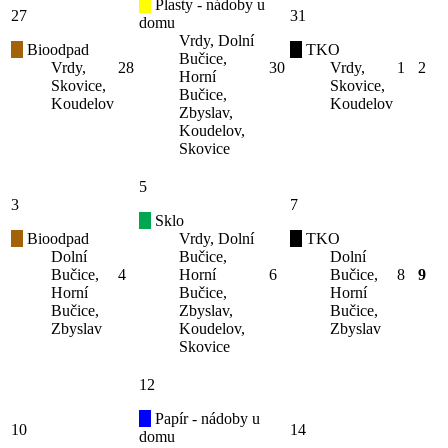
Plasty - nádoby u
27
31
domu
Vrdy, Dolní
Bioodpad
TKO
Bučice,
Vrdy,
28
30
Vrdy,
1
2
Horní
Skovice,
Skovice,
Bučice,
Koudelov
Koudelov
Zbyslav,
Koudelov,
Skovice
5
3
7
Sklo
Bioodpad
Vrdy, Dolní
TKO
Dolní
Bučice,
Dolní
Bučice,
4
Horní
6
Bučice,
8
9
Horní
Bučice,
Horní
Bučice,
Zbyslav,
Bučice,
Zbyslav
Koudelov,
Zbyslav
Skovice
12
Papír - nádoby u
10
14
domu