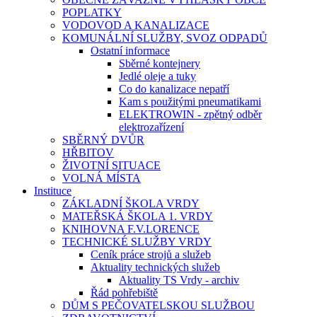
POPLATKY
VODOVOD A KANALIZACE
KOMUNÁLNÍ SLUŽBY, SVOZ ODPADŮ
Ostatní informace
Sběrné kontejnery
Jedlé oleje a tuky
Co do kanalizace nepatří
Kam s použitými pneumatikami
ELEKTROWIN - zpětný odběr
elektrozařízení
SBĚRNÝ DVŮR
HŘBITOV
ŽIVOTNÍ SITUACE
VOLNÁ MÍSTA
Instituce
ZÁKLADNÍ ŠKOLA VRDY
MATEŘSKÁ ŠKOLA 1. VRDY
KNIHOVNA F.V.LORENCE
TECHNICKÉ SLUŽBY VRDY
Ceník práce strojů a služeb
Aktuality technických služeb
Aktuality TS Vrdy - archiv
Řád pohřebiště
DŮM S PEČOVATELSKOU SLUŽBOU