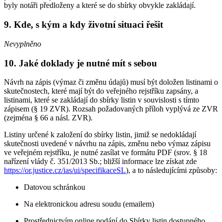
byly notáři předloženy a které se do sbírky obvykle zakládají.
9. Kde, s kým a kdy životní situaci řešit
Nevyplněno
10. Jaké doklady je nutné mít s sebou
Návrh na zápis (výmaz či změnu údajů) musí být doložen listinami o
skutečnostech, které mají být do veřejného rejstříku zapsány, a
listinami, které se zakládají do sbírky listin v souvislosti s tímto
zápisem (§ 19 ZVR). Rozsah požadovaných příloh vyplývá ze ZVR
(zejména § 66 a násl. ZVR).
Listiny určené k založení do sbírky listin, jimiž se nedokládají
skutečnosti uvedené v návrhu na zápis, změnu nebo výmaz zápisu
ve veřejném rejstříku, je nutné zasílat ve formátu PDF (srov. § 18
nařízení vlády č. 351/2013 Sb.; bližší informace lze získat zde
https://or.justice.cz/ias/ui/specifikaceSL
), a to následujícími způsoby:
Datovou schránkou
Na elektronickou adresu soudu (emailem)
Prostřednictvím online podání do Sbírky listin dostupného