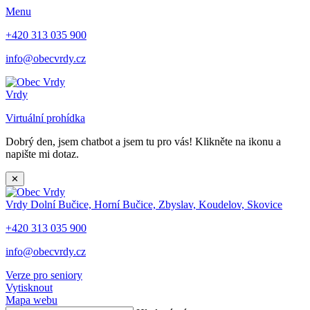
Menu
+420 313 035 900
info@obecvrdy.cz
Vrdy
Virtuální prohídka
Dobrý den, jsem chatbot a jsem tu pro vás! Klikněte na ikonu a
napište mi dotaz.
✕
Vrdy
Dolní Bučice, Horní Bučice, Zbyslav, Koudelov, Skovice
+420 313 035 900
info@obecvrdy.cz
Verze pro seniory
Vytisknout
Mapa webu