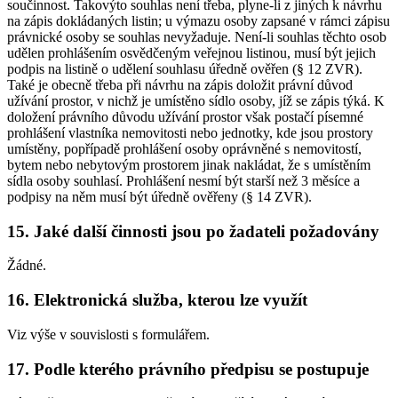
součinnost. Takovýto souhlas není třeba, plyne-li z jiných k návrhu
na zápis dokládaných listin; u výmazu osoby zapsané v rámci zápisu
právnické osoby se souhlas nevyžaduje. Není-li souhlas těchto osob
udělen prohlášením osvědčeným veřejnou listinou, musí být jejich
podpis na listině o udělení souhlasu úředně ověřen (§ 12 ZVR).
Také je obecně třeba při návrhu na zápis doložit právní důvod
užívání prostor, v nichž je umístěno sídlo osoby, jíž se zápis týká. K
doložení právního důvodu užívání prostor však postačí písemné
prohlášení vlastníka nemovitosti nebo jednotky, kde jsou prostory
umístěny, popřípadě prohlášení osoby oprávněné s nemovitostí,
bytem nebo nebytovým prostorem jinak nakládat, že s umístěním
sídla osoby souhlasí. Prohlášení nesmí být starší než 3 měsíce a
podpisy na něm musí být úředně ověřeny (§ 14 ZVR).
15. Jaké další činnosti jsou po žadateli požadovány
Žádné.
16. Elektronická služba, kterou lze využít
Viz výše v souvislosti s formulářem.
17. Podle kterého právního předpisu se postupuje