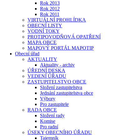
Rok 2013
Rok 2012
Rok 2011
VIRTUÁLNÍ PROHLÍDKA
OBECNÍ LISTY
VODNÍ TOKY
PROTIPOVODŇOVÁ OPATŘENÍ
MAPA OBCE
MAPOVÝ PORTÁL MAPOTIP
Obecní úřad
AKTUALITY
Aktuality - archiv
ÚŘEDNÍ DESKA
VEDENÍ ÚŘADU
ZASTUPITELSTVO OBCE
Složení zastupitelstva
Jednání zastupitelstva obce
Výbory
Pro zastupitele
RADA OBCE
Složení rady
Komise
Pro radní
ÚSEKY OBECNÍHO ÚŘADU
Tajemník