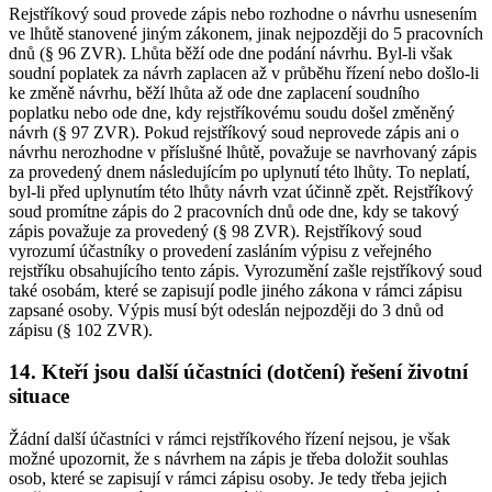
Rejstříkový soud provede zápis nebo rozhodne o návrhu usnesením
ve lhůtě stanovené jiným zákonem, jinak nejpozději do 5 pracovních
dnů (§ 96 ZVR). Lhůta běží ode dne podání návrhu. Byl-li však
soudní poplatek za návrh zaplacen až v průběhu řízení nebo došlo-li
ke změně návrhu, běží lhůta až ode dne zaplacení soudního
poplatku nebo ode dne, kdy rejstříkovému soudu došel změněný
návrh (§ 97 ZVR). Pokud rejstříkový soud neprovede zápis ani o
návrhu nerozhodne v příslušné lhůtě, považuje se navrhovaný zápis
za provedený dnem následujícím po uplynutí této lhůty. To neplatí,
byl-li před uplynutím této lhůty návrh vzat účinně zpět. Rejstříkový
soud promítne zápis do 2 pracovních dnů ode dne, kdy se takový
zápis považuje za provedený (§ 98 ZVR). Rejstříkový soud
vyrozumí účastníky o provedení zasláním výpisu z veřejného
rejstříku obsahujícího tento zápis. Vyrozumění zašle rejstříkový soud
také osobám, které se zapisují podle jiného zákona v rámci zápisu
zapsané osoby. Výpis musí být odeslán nejpozději do 3 dnů od
zápisu (§ 102 ZVR).
14. Kteří jsou další účastníci (dotčení) řešení životní
situace
Žádní další účastníci v rámci rejstříkového řízení nejsou, je však
možné upozornit, že s návrhem na zápis je třeba doložit souhlas
osob, které se zapisují v rámci zápisu osoby. Je tedy třeba jejich