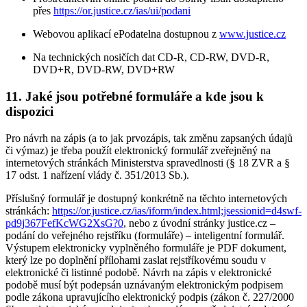
přes
https://or.justice.cz/ias/ui/podani
Webovou aplikací ePodatelna dostupnou z
www.justice.cz
Na technických nosičích dat CD-R, CD-RW, DVD-R,
DVD+R, DVD-RW, DVD+RW
11. Jaké jsou potřebné formuláře a kde jsou k
dispozici
Pro návrh na zápis (a to jak prvozápis, tak změnu zapsaných údajů
či výmaz) je třeba použít elektronický formulář zveřejněný na
internetových stránkách Ministerstva spravedlnosti (§ 18 ZVR a §
17 odst. 1 nařízení vlády č. 351/2013 Sb.).
Příslušný formulář je dostupný konkrétně na těchto internetových
stránkách:
https://or.justice.cz/ias/iform/index.html;jsessionid=d4swf-
pd9j367FefKcWG2XsG?0
, nebo z úvodní stránky justice.cz –
podání do veřejného rejstříku (formuláře) – inteligentní formulář.
Výstupem elektronicky vyplněného formuláře je PDF dokument,
který lze po doplnění přílohami zaslat rejstříkovému soudu v
elektronické či listinné podobě. Návrh na zápis v elektronické
podobě musí být podepsán uznávaným elektronickým podpisem
podle zákona upravujícího elektronický podpis (zákon č. 227/2000