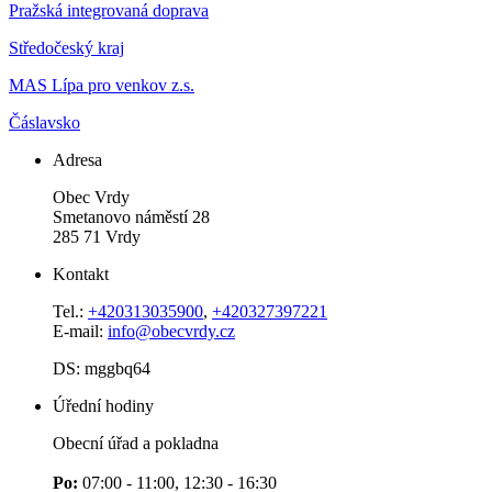
Pražská integrovaná doprava
Středočeský kraj
MAS Lípa pro venkov z.s.
Čáslavsko
Adresa
Obec Vrdy
Smetanovo náměstí 28
285 71 Vrdy
Kontakt
Tel.:
+420313035900
,
+420327397221
E-mail:
info@obecvrdy.cz
DS: mggbq64
Úřední hodiny
Obecní úřad a pokladna
Po:
07:00 - 11:00, 12:30 - 16:30