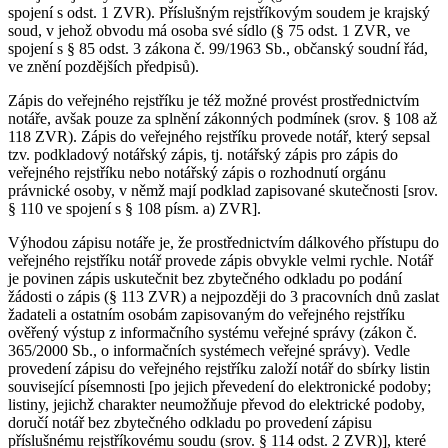
spojení s odst. 1 ZVR). Příslušným rejstříkovým soudem je krajský
soud, v jehož obvodu má osoba své sídlo (§ 75 odst. 1 ZVR, ve
spojení s § 85 odst. 3 zákona č. 99/1963 Sb., občanský soudní řád,
ve znění pozdějších předpisů).
Zápis do veřejného rejstříku je též možné provést prostřednictvím
notáře, avšak pouze za splnění zákonných podmínek (srov. § 108 až
118 ZVR). Zápis do veřejného rejstříku provede notář, který sepsal
tzv. podkladový notářský zápis, tj. notářský zápis pro zápis do
veřejného rejstříku nebo notářský zápis o rozhodnutí orgánu
právnické osoby, v němž mají podklad zapisované skutečnosti [srov.
§ 110 ve spojení s § 108 písm. a) ZVR].
Výhodou zápisu notáře je, že prostřednictvím dálkového přístupu do
veřejného rejstříku notář provede zápis obvykle velmi rychle. Notář
je povinen zápis uskutečnit bez zbytečného odkladu po podání
žádosti o zápis (§ 113 ZVR) a nejpozději do 3 pracovních dnů zaslat
žadateli a ostatním osobám zapisovaným do veřejného rejstříku
ověřený výstup z informačního systému veřejné správy (zákon č.
365/2000 Sb., o informačních systémech veřejné správy). Vedle
provedení zápisu do veřejného rejstříku založí notář do sbírky listin
související písemnosti [po jejich převedení do elektronické podoby;
listiny, jejichž charakter neumožňuje převod do elektrické podoby,
doručí notář bez zbytečného odkladu po provedení zápisu
příslušnému rejstříkovému soudu (srov. § 114 odst. 2 ZVR)], které