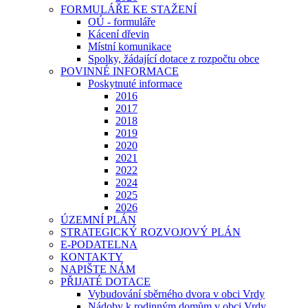
FORMULÁŘE KE STAŽENÍ
OÚ - formuláře
Kácení dřevin
Místní komunikace
Spolky, žádající dotace z rozpočtu obce
POVINNÉ INFORMACE
Poskytnuté informace
2016
2017
2018
2019
2020
2021
2022
2024
2025
2026
ÚZEMNÍ PLÁN
STRATEGICKÝ ROZVOJOVÝ PLÁN
E-PODATELNA
KONTAKTY
NAPIŠTE NÁM
PŘIJATÉ DOTACE
Vybudování sběrného dvora v obci Vrdy
Nádoby k rodinným domům v obci Vrdy