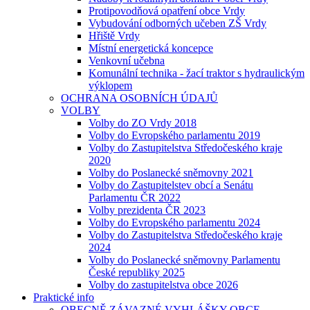
Protipovodňová opatření obce Vrdy
Vybudování odborných učeben ZŠ Vrdy
Hřiště Vrdy
Místní energetická koncepce
Venkovní učebna
Komunální technika - žací traktor s hydraulickým
výklopem
OCHRANA OSOBNÍCH ÚDAJŮ
VOLBY
Volby do ZO Vrdy 2018
Volby do Evropského parlamentu 2019
Volby do Zastupitelstva Středočeského kraje
2020
Volby do Poslanecké sněmovny 2021
Volby do Zastupitelstev obcí a Senátu
Parlamentu ČR 2022
Volby prezidenta ČR 2023
Volby do Evropského parlamentu 2024
Volby do Zastupitelstva Středočeského kraje
2024
Volby do Poslanecké sněmovny Parlamentu
České republiky 2025
Volby do zastupitelstva obce 2026
Praktické info
OBECNĚ ZÁVAZNÉ VYHLÁŠKY OBCE