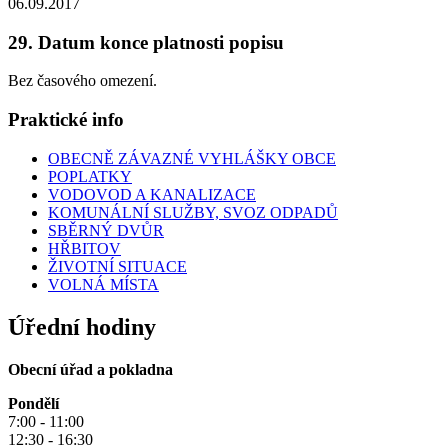
06.09.2017
29. Datum konce platnosti popisu
Bez časového omezení.
Praktické info
OBECNĚ ZÁVAZNÉ VYHLÁŠKY OBCE
POPLATKY
VODOVOD A KANALIZACE
KOMUNÁLNÍ SLUŽBY, SVOZ ODPADŮ
SBĚRNÝ DVŮR
HŘBITOV
ŽIVOTNÍ SITUACE
VOLNÁ MÍSTA
Úřední hodiny
Obecní úřad a pokladna
Pondělí
7:00 - 11:00
12:30 - 16:30