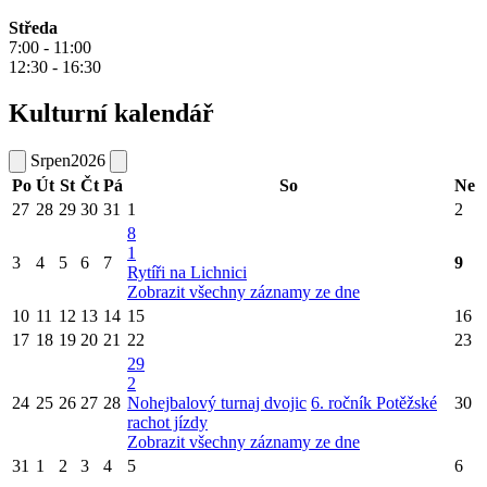
Středa
7:00 - 11:00
12:30 - 16:30
Kulturní kalendář
Srpen
2026
Po
Út
St
Čt
Pá
So
Ne
27
28
29
30
31
1
2
8
1
3
4
5
6
7
9
Rytíři na Lichnici
Zobrazit všechny záznamy ze dne
10
11
12
13
14
15
16
17
18
19
20
21
22
23
29
2
24
25
26
27
28
Nohejbalový turnaj dvojic
6. ročník Potěžské
30
rachot jízdy
Zobrazit všechny záznamy ze dne
31
1
2
3
4
5
6