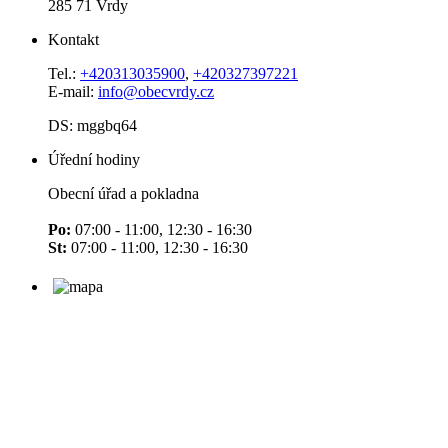
285 71 Vrdy
Kontakt
Tel.:
+420313035900
,
+420327397221
E-mail:
info@obecvrdy.cz
DS: mggbq64
Úřední hodiny
Obecní úřad a pokladna
Po:
07:00 - 11:00, 12:30 - 16:30
St:
07:00 - 11:00, 12:30 - 16:30