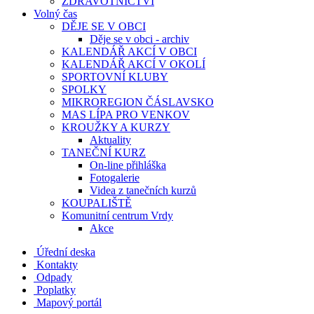
ZDRAVOTNICTVÍ
Volný čas
DĚJE SE V OBCI
Děje se v obci - archiv
KALENDÁŘ AKCÍ V OBCI
KALENDÁŘ AKCÍ V OKOLÍ
SPORTOVNÍ KLUBY
SPOLKY
MIKROREGION ČÁSLAVSKO
MAS LÍPA PRO VENKOV
KROUŽKY A KURZY
Aktuality
TANEČNÍ KURZ
On-line přihláška
Fotogalerie
Videa z tanečních kurzů
KOUPALIŠTĚ
Komunitní centrum Vrdy
Akce
Úřední deska
Kontakty
Odpady
Poplatky
Mapový portál