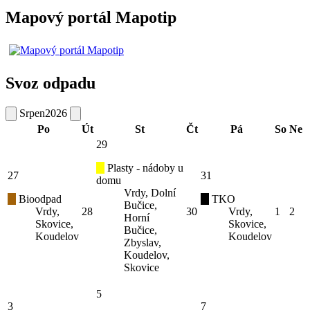
Mapový portál Mapotip
Svoz odpadu
Srpen
2026
Po
Út
St
Čt
Pá
So
Ne
29
Plasty - nádoby u
27
31
domu
Vrdy, Dolní
Bioodpad
TKO
Bučice,
Vrdy,
28
30
Vrdy,
1
2
Horní
Skovice,
Skovice,
Bučice,
Koudelov
Koudelov
Zbyslav,
Koudelov,
Skovice
5
3
7