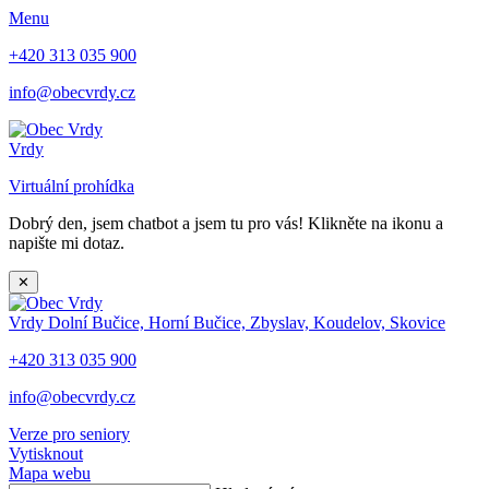
Menu
+420 313 035 900
info@obecvrdy.cz
Vrdy
Virtuální prohídka
Dobrý den, jsem chatbot a jsem tu pro vás! Klikněte na ikonu a
napište mi dotaz.
✕
Vrdy
Dolní Bučice, Horní Bučice, Zbyslav, Koudelov, Skovice
+420 313 035 900
info@obecvrdy.cz
Verze pro seniory
Vytisknout
Mapa webu