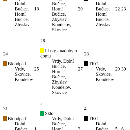
Dolní
Bučice,
Dolní
Bučice,
18
Horní
20
Bučice,
22
23
Horní
Bučice,
Horní
Bučice,
Zbyslav,
Bučice,
Zbyslav
Koudelov,
Zbyslav
Skovice
26
Plasty - nádoby u
24
28
domu
Vrdy, Dolní
Bioodpad
TKO
Bučice,
Vrdy,
25
27
Vrdy,
29
30
Horní
Skovice,
Skovice,
Bučice,
Koudelov
Koudelov
Zbyslav,
Koudelov,
Skovice
2
31
4
Sklo
Bioodpad
Vrdy, Dolní
TKO
Dolní
Bučice,
Dolní
Bučice,
1
Horní
3
Bučice,
5
6