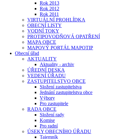
Rok 2013
Rok 2012
Rok 2011
VIRTUÁLNÍ PROHLÍDKA
OBECNÍ LISTY
VODNÍ TOKY
PROTIPOVODŇOVÁ OPATŘENÍ
MAPA OBCE
MAPOVÝ PORTÁL MAPOTIP
Obecní úřad
AKTUALITY
Aktuality - archiv
ÚŘEDNÍ DESKA
VEDENÍ ÚŘADU
ZASTUPITELSTVO OBCE
Složení zastupitelstva
Jednání zastupitelstva obce
Výbory
Pro zastupitele
RADA OBCE
Složení rady
Komise
Pro radní
ÚSEKY OBECNÍHO ÚŘADU
Tajemník