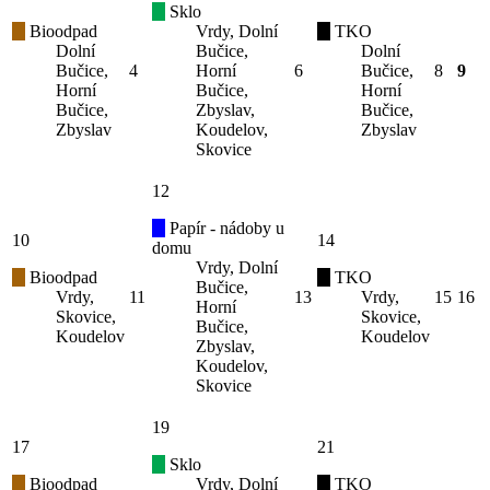
Sklo
Bioodpad
Vrdy, Dolní
TKO
Dolní
Bučice,
Dolní
Bučice,
4
Horní
6
Bučice,
8
9
Horní
Bučice,
Horní
Bučice,
Zbyslav,
Bučice,
Zbyslav
Koudelov,
Zbyslav
Skovice
12
Papír - nádoby u
10
14
domu
Vrdy, Dolní
Bioodpad
TKO
Bučice,
Vrdy,
11
13
Vrdy,
15
16
Horní
Skovice,
Skovice,
Bučice,
Koudelov
Koudelov
Zbyslav,
Koudelov,
Skovice
19
17
21
Sklo
Bioodpad
Vrdy, Dolní
TKO