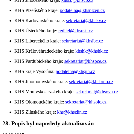
KHS Jihočeského kraje:
khscb@khscb.cz
KHS Plzeňského kraje:
podatelna@khsplzen.cz
KHS Karlovarského kraje:
sekretariat@khskv.cz
KHS Ústeckého kraje:
reditel@khsusti.cz
KHS Libereckého kraje:
sekretariat@khslbc.cz
KHS Královéhradeckého kraje:
khshk@khshk.cz
KHS Pardubického kraje:
sekretariat@khspce.cz
KHS kraje Vysočina:
podatelna@khsjih.cz
KHS Jihomoravského kraje:
sekretariat@khsbrno.cz
KHS Moravskoslezského kraje:
sekretariat@khsova.cz
KHS Olomouckého kraje:
sekretariat@khsolc.cz
KHS Zlínského kraje:
khs@khszlin.cz
28. Popis byl naposledy aktualizován