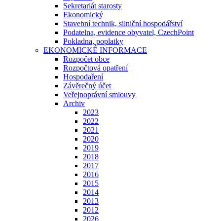
Sekretariát starosty
Ekonomický
Stavební technik, silniční hospodářství
Podatelna, evidence obyvatel, CzechPoint
Pokladna, poplatky
EKONOMICKÉ INFORMACE
Rozpočet obce
Rozpočtová opatření
Hospodaření
Závěrečný účet
Veřejnoprávní smlouvy
Archiv
2023
2022
2021
2020
2019
2018
2017
2016
2015
2014
2013
2012
2026