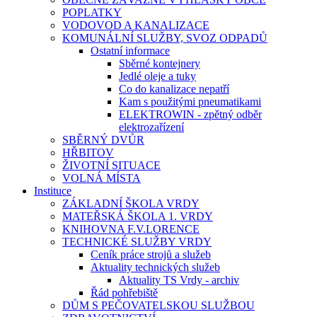
POPLATKY
VODOVOD A KANALIZACE
KOMUNÁLNÍ SLUŽBY, SVOZ ODPADŮ
Ostatní informace
Sběrné kontejnery
Jedlé oleje a tuky
Co do kanalizace nepatří
Kam s použitými pneumatikami
ELEKTROWIN - zpětný odběr
elektrozařízení
SBĚRNÝ DVŮR
HŘBITOV
ŽIVOTNÍ SITUACE
VOLNÁ MÍSTA
Instituce
ZÁKLADNÍ ŠKOLA VRDY
MATEŘSKÁ ŠKOLA 1. VRDY
KNIHOVNA F.V.LORENCE
TECHNICKÉ SLUŽBY VRDY
Ceník práce strojů a služeb
Aktuality technických služeb
Aktuality TS Vrdy - archiv
Řád pohřebiště
DŮM S PEČOVATELSKOU SLUŽBOU