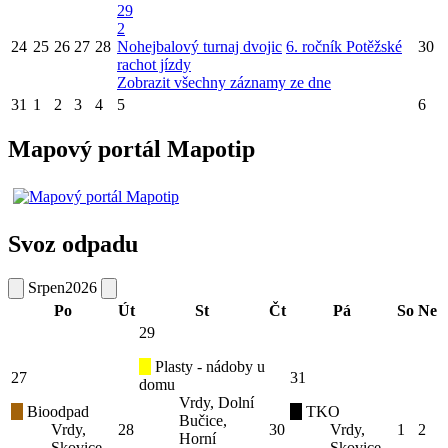
29
2
24
25
26
27
28
Nohejbalový turnaj dvojic
6. ročník Potěžské
30
rachot jízdy
Zobrazit všechny záznamy ze dne
31
1
2
3
4
5
6
Mapový portál Mapotip
Svoz odpadu
Srpen
2026
Po
Út
St
Čt
Pá
So
Ne
29
Plasty - nádoby u
27
31
domu
Vrdy, Dolní
Bioodpad
TKO
Bučice,
Vrdy,
28
30
Vrdy,
1
2
Horní
Skovice,
Skovice,