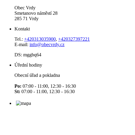
Obec Vrdy
Smetanovo náměstí 28
285 71 Vrdy
Kontakt
Tel.:
+420313035900
,
+420327397221
E-mail:
info@obecvrdy.cz
DS: mggbq64
Úřední hodiny
Obecní úřad a pokladna
Po:
07:00 - 11:00, 12:30 - 16:30
St:
07:00 - 11:00, 12:30 - 16:30