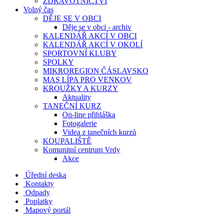
ZDRAVOTNICTVÍ
Volný čas
DĚJE SE V OBCI
Děje se v obci - archiv
KALENDÁŘ AKCÍ V OBCI
KALENDÁŘ AKCÍ V OKOLÍ
SPORTOVNÍ KLUBY
SPOLKY
MIKROREGION ČÁSLAVSKO
MAS LÍPA PRO VENKOV
KROUŽKY A KURZY
Aktuality
TANEČNÍ KURZ
On-line přihláška
Fotogalerie
Videa z tanečních kurzů
KOUPALIŠTĚ
Komunitní centrum Vrdy
Akce
Úřední deska
Kontakty
Odpady
Poplatky
Mapový portál