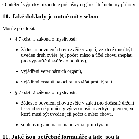
O udělení výjimky rozhoduje příslušný orgán státní ochrany přírody.
10. Jaké doklady je nutné mít s sebou
Musíte předložit:
§ 7 odst. 1 zákona o myslivosti:
žádost o povolení chovu zvěře v zajetí, ve které musí být
uveden druh zvěře, její počet, místo a účel chovu (neplatí
pro vypouštění zvěře do honitby),
vyjádření veterinárních orgánů,
vyjádření orgánů na ochranu zvířat proti týrání.
§ 7 odst. 2 zákona o myslivosti:
žádost o povolení chovu zvěře v zajetí pro dočasné držení
lišky obecné pro účely výcviku psů loveckých plemen, ve
které musí být uveden její počet a místo chovu,
souhlas orgánů na ochranu zvířat proti týrání.
11. Jaké jsou potřebné formuláře a kde jsou k