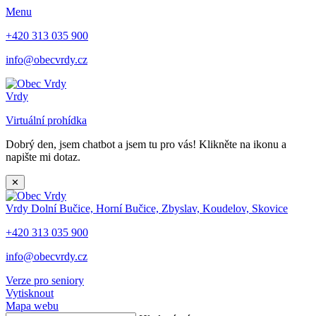
Menu
+420 313 035 900
info@obecvrdy.cz
Vrdy
Virtuální prohídka
Dobrý den, jsem chatbot a jsem tu pro vás! Klikněte na ikonu a
napište mi dotaz.
✕
Vrdy
Dolní Bučice, Horní Bučice, Zbyslav, Koudelov, Skovice
+420 313 035 900
info@obecvrdy.cz
Verze pro seniory
Vytisknout
Mapa webu