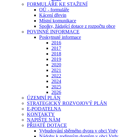
FORMULÁŘE KE STAŽENÍ
OÚ - formuláře
Kácení dřevin
Místní komunikace
Spolky, žádající dotace z rozpočtu obce
POVINNÉ INFORMACE
Poskytnuté informace
2016
2017
2018
2019
2020
2021
2022
2024
2025
2026
ÚZEMNÍ PLÁN
STRATEGICKÝ ROZVOJOVÝ PLÁN
E-PODATELNA
KONTAKTY
NAPIŠTE NÁM
PŘIJATÉ DOTACE
Vybudování sběrného dvora v obci Vrdy
Nádoby k rodinným domům v obci Vrdy