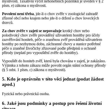
myslivosti. Taxativní výčet nehonebních pozemků je uveden v § 2
písm. e) zákona o myslivosti.
Povolení není třeba
, jde-li o chov zvěře v zoologické zahradě
zřízené obcí nebo krajem nebo jde-li o držení a chov loveckých
dravců.
Za chov zvěře v zajetí se nepovažuje
krotký chov nebo
polodivoký chov zvěře prováděný uživatelem honitby pro účely
zazvěřování honiteb, péče o zraněnou zvěř prováděná uživatelem
honitby po nezbytnou dobu, záchranné chovy a stanice potřebné
péče o zraněné živočichy zřizované podle předpisů o ochraně
přírody (neplatí pro vypouštění zvěře do honitby).
Vypouštět do honiteb zvěř, která byla chována v zajetí, je zakázáno.
Výjimku z tohoto zákazu může povolit orgán státní ochrany přírody
(§ 5 odst. 1 písm. c) zákona o myslivosti).
5. Kdo je oprávněn v této věci jednat (podat žádost
apod.)
Fyzická nebo právnická osoba.
6. Jaké jsou podmínky a postup pro řešení životní
situace