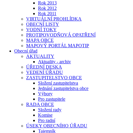
Rok 2013
Rok 2012
Rok 2011
VIRTUÁLNÍ PROHLÍDKA
OBECNÍ LISTY
VODNÍ TOKY
PROTIPOVODŇOVÁ OPATŘENÍ
MAPA OBCE
MAPOVÝ PORTÁL MAPOTIP
Obecní úřad
AKTUALITY
Aktuality - archiv
ÚŘEDNÍ DESKA
VEDENÍ ÚŘADU
ZASTUPITELSTVO OBCE
Složení zastupitelstva
Jednání zastupitelstva obce
Výbory
Pro zastupitele
RADA OBCE
Složení rady
Komise
Pro radní
ÚSEKY OBECNÍHO ÚŘADU
Tajemník