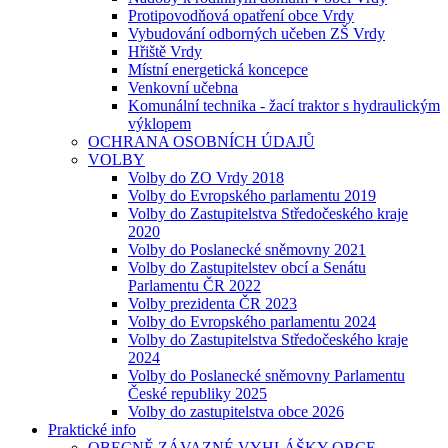
Protipovodňová opatření obce Vrdy
Vybudování odborných učeben ZŠ Vrdy
Hřiště Vrdy
Místní energetická koncepce
Venkovní učebna
Komunální technika - žací traktor s hydraulickým
výklopem
OCHRANA OSOBNÍCH ÚDAJŮ
VOLBY
Volby do ZO Vrdy 2018
Volby do Evropského parlamentu 2019
Volby do Zastupitelstva Středočeského kraje
2020
Volby do Poslanecké sněmovny 2021
Volby do Zastupitelstev obcí a Senátu
Parlamentu ČR 2022
Volby prezidenta ČR 2023
Volby do Evropského parlamentu 2024
Volby do Zastupitelstva Středočeského kraje
2024
Volby do Poslanecké sněmovny Parlamentu
České republiky 2025
Volby do zastupitelstva obce 2026
Praktické info
OBECNĚ ZÁVAZNÉ VYHLÁŠKY OBCE