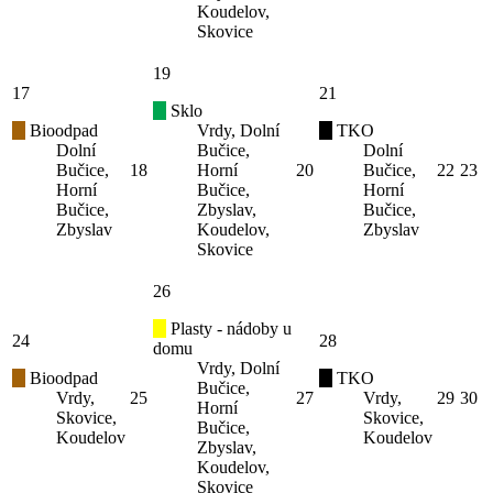
Koudelov,
Skovice
19
17
21
Sklo
Bioodpad
Vrdy, Dolní
TKO
Dolní
Bučice,
Dolní
Bučice,
18
Horní
20
Bučice,
22
23
Horní
Bučice,
Horní
Bučice,
Zbyslav,
Bučice,
Zbyslav
Koudelov,
Zbyslav
Skovice
26
Plasty - nádoby u
24
28
domu
Vrdy, Dolní
Bioodpad
TKO
Bučice,
Vrdy,
25
27
Vrdy,
29
30
Horní
Skovice,
Skovice,
Bučice,
Koudelov
Koudelov
Zbyslav,
Koudelov,
Skovice