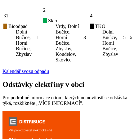
2
31
4
Sklo
Bioodpad
Vrdy, Dolní
TKO
Dolní
Bučice,
Dolní
Bučice,
1
Horní
3
Bučice,
5
6
Horní
Bučice,
Horní
Bučice,
Zbyslav,
Bučice,
Zbyslav
Koudelov,
Zbyslav
Skovice
Kalendář svozu odpadu
Odstávky elektřiny v obci
Pro podrobné informace o tom, kterých nemovitostí se odstávka
týká, rozklikněte ,,VÍCE INFORMACÍ".