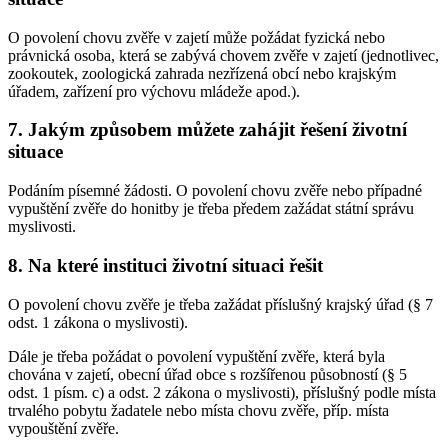
O povolení chovu zvěře v zajetí může požádat fyzická nebo
právnická osoba, která se zabývá chovem zvěře v zajetí (jednotlivec,
zookoutek, zoologická zahrada nezřízená obcí nebo krajským
úřadem, zařízení pro výchovu mládeže apod.).
7. Jakým způsobem můžete zahájit řešení životní
situace
Podáním písemné žádosti. O povolení chovu zvěře nebo případné
vypuštění zvěře do honitby je třeba předem zažádat státní správu
myslivosti.
8. Na které instituci životní situaci řešit
O povolení chovu zvěře je třeba zažádat příslušný krajský úřad (§ 7
odst. 1 zákona o myslivosti).
Dále je třeba požádat o povolení vypuštění zvěře, která byla
chována v zajetí, obecní úřad obce s rozšířenou působností (§ 5
odst. 1 písm. c) a odst. 2 zákona o myslivosti), příslušný podle místa
trvalého pobytu žadatele nebo místa chovu zvěře, příp. místa
vypouštění zvěře.