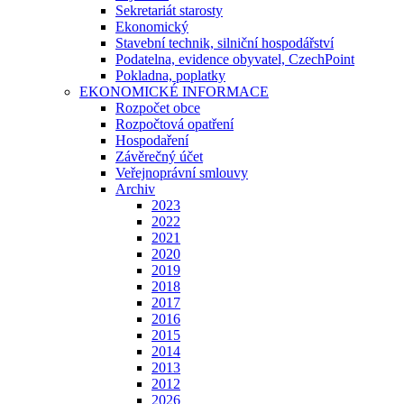
Sekretariát starosty
Ekonomický
Stavební technik, silniční hospodářství
Podatelna, evidence obyvatel, CzechPoint
Pokladna, poplatky
EKONOMICKÉ INFORMACE
Rozpočet obce
Rozpočtová opatření
Hospodaření
Závěrečný účet
Veřejnoprávní smlouvy
Archiv
2023
2022
2021
2020
2019
2018
2017
2016
2015
2014
2013
2012
2026