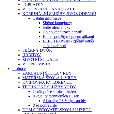
POPLATKY
VODOVOD A KANALIZACE
KOMUNÁLNÍ SLUŽBY, SVOZ ODPADŮ
Ostatní informace
Sběrné kontejnery
Jedlé oleje a tuky
Co do kanalizace nepatří
Kam s použitými pneumatikami
ELEKTROWIN - zpětný odběr
elektrozařízení
SBĚRNÝ DVŮR
HŘBITOV
ŽIVOTNÍ SITUACE
VOLNÁ MÍSTA
Instituce
ZÁKLADNÍ ŠKOLA VRDY
MATEŘSKÁ ŠKOLA 1. VRDY
KNIHOVNA F.V.LORENCE
TECHNICKÉ SLUŽBY VRDY
Ceník práce strojů a služeb
Aktuality technických služeb
Aktuality TS Vrdy - archiv
Řád pohřebiště
DŮM S PEČOVATELSKOU SLUŽBOU