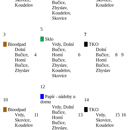
Bučice,
Koudelov
Koudelov
Zbyslav,
Koudelov,
Skovice
5
3
7
Sklo
Bioodpad
Vrdy, Dolní
TKO
Dolní
Bučice,
Dolní
Bučice,
4
Horní
6
Bučice,
8
9
Horní
Bučice,
Horní
Bučice,
Zbyslav,
Bučice,
Zbyslav
Koudelov,
Zbyslav
Skovice
12
Papír - nádoby u
10
14
domu
Vrdy, Dolní
Bioodpad
TKO
Bučice,
Vrdy,
11
13
Vrdy,
15
16
Horní
Skovice,
Skovice,
Bučice,
Koudelov
Koudelov
Zbyslav,