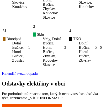
Horní
Skovice,
Skovice,
Bučice,
Koudelov
Koudelov
Zbyslav,
Koudelov,
Skovice
2
31
4
Sklo
Bioodpad
Vrdy, Dolní
TKO
Dolní
Bučice,
Dolní
Bučice,
1
Horní
3
Bučice,
5
6
Horní
Bučice,
Horní
Bučice,
Zbyslav,
Bučice,
Zbyslav
Koudelov,
Zbyslav
Skovice
Kalendář svozu odpadu
Odstávky elektřiny v obci
Pro podrobné informace o tom, kterých nemovitostí se odstávka
týká, rozklikněte ,,VÍCE INFORMACÍ".