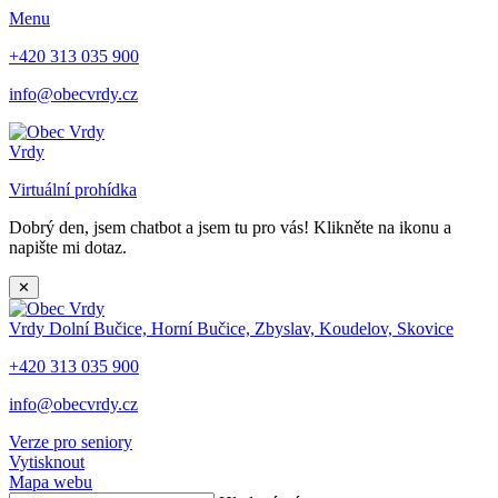
Menu
+420 313 035 900
info@obecvrdy.cz
Vrdy
Virtuální prohídka
Dobrý den, jsem chatbot a jsem tu pro vás! Klikněte na ikonu a
napište mi dotaz.
✕
Vrdy
Dolní Bučice, Horní Bučice, Zbyslav, Koudelov, Skovice
+420 313 035 900
info@obecvrdy.cz
Verze pro seniory
Vytisknout
Mapa webu