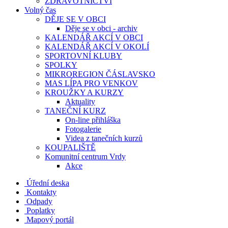
ZDRAVOTNICTVÍ
Volný čas
DĚJE SE V OBCI
Děje se v obci - archiv
KALENDÁŘ AKCÍ V OBCI
KALENDÁŘ AKCÍ V OKOLÍ
SPORTOVNÍ KLUBY
SPOLKY
MIKROREGION ČÁSLAVSKO
MAS LÍPA PRO VENKOV
KROUŽKY A KURZY
Aktuality
TANEČNÍ KURZ
On-line přihláška
Fotogalerie
Videa z tanečních kurzů
KOUPALIŠTĚ
Komunitní centrum Vrdy
Akce
Úřední deska
Kontakty
Odpady
Poplatky
Mapový portál