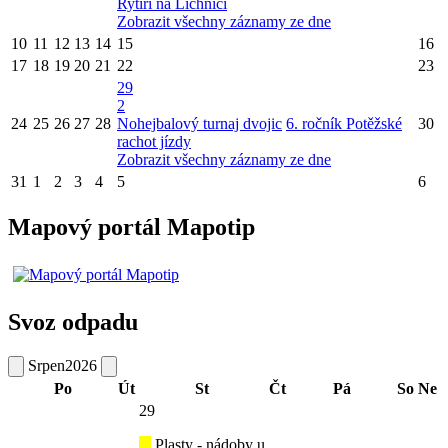
Rytíři na Lichnici
Zobrazit všechny záznamy ze dne
10
11
12
13
14
15
16
17
18
19
20
21
22
23
29
2
24
25
26
27
28
Nohejbalový turnaj dvojic
6. ročník Potěžské
30
rachot jízdy
Zobrazit všechny záznamy ze dne
31
1
2
3
4
5
6
Mapový portál Mapotip
Svoz odpadu
Srpen
2026
Po
Út
St
Čt
Pá
So
Ne
29
Plasty - nádoby u