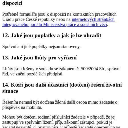
dispozici
Potřebné formuláře jsou k dispozici na kontaktních pracovištích
Úřadu práce České republiky nebo na
internetových stránkách
Integrovaného portálu Ministerstva práce a sociálních věcí
.
12. Jaké jsou poplatky a jak je lze uhradit
Správní ani jiné poplatky nejsou stanoveny.
13. Jaké jsou lhůty pro vyřízení
Lhůty jsou řešeny v souladu se zákonem č. 500/2004 Sb., správní
řád, ve znění pozdějších předpisů.
14. Kteří jsou další účastníci (dotčení) řešení životní
situace
Řešením nemusí být dotčena žádná další osoba mimo žadatele o
příspěvek na mobilitu.
Mohou být dotčeni rodinní příslušníci žadatele v případě, že jej
zastupují ve správním řízení, příp. zákonní zástupci, pokud je
žadatel nezletilý, či opatrovníci, v případě žadatelů omezených ve