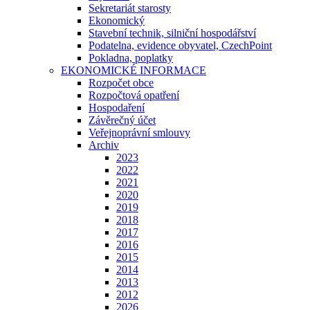
Sekretariát starosty
Ekonomický
Stavební technik, silniční hospodářství
Podatelna, evidence obyvatel, CzechPoint
Pokladna, poplatky
EKONOMICKÉ INFORMACE
Rozpočet obce
Rozpočtová opatření
Hospodaření
Závěrečný účet
Veřejnoprávní smlouvy
Archiv
2023
2022
2021
2020
2019
2018
2017
2016
2015
2014
2013
2012
2026