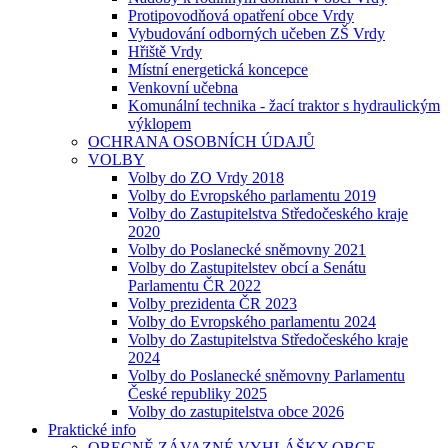
Protipovodňová opatření obce Vrdy
Vybudování odborných učeben ZŠ Vrdy
Hřiště Vrdy
Místní energetická koncepce
Venkovní učebna
Komunální technika - žací traktor s hydraulickým
výklopem
OCHRANA OSOBNÍCH ÚDAJŮ
VOLBY
Volby do ZO Vrdy 2018
Volby do Evropského parlamentu 2019
Volby do Zastupitelstva Středočeského kraje
2020
Volby do Poslanecké sněmovny 2021
Volby do Zastupitelstev obcí a Senátu
Parlamentu ČR 2022
Volby prezidenta ČR 2023
Volby do Evropského parlamentu 2024
Volby do Zastupitelstva Středočeského kraje
2024
Volby do Poslanecké sněmovny Parlamentu
České republiky 2025
Volby do zastupitelstva obce 2026
Praktické info
OBECNĚ ZÁVAZNÉ VYHLÁŠKY OBCE