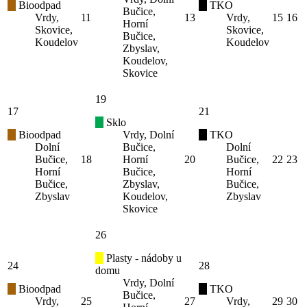
Bioodpad
TKO
Bučice,
Vrdy,
11
13
Vrdy,
15
16
Horní
Skovice,
Skovice,
Bučice,
Koudelov
Koudelov
Zbyslav,
Koudelov,
Skovice
19
17
21
Sklo
Bioodpad
Vrdy, Dolní
TKO
Dolní
Bučice,
Dolní
Bučice,
18
Horní
20
Bučice,
22
23
Horní
Bučice,
Horní
Bučice,
Zbyslav,
Bučice,
Zbyslav
Koudelov,
Zbyslav
Skovice
26
Plasty - nádoby u
24
28
domu
Vrdy, Dolní
Bioodpad
TKO
Bučice,
Vrdy,
25
27
Vrdy,
29
30