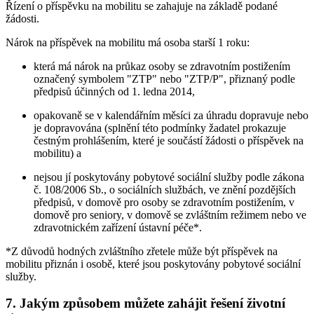
Řízení o příspěvku na mobilitu se zahajuje na základě podané
žádosti.
Nárok na příspěvek na mobilitu má osoba starší 1 roku:
která má nárok na průkaz osoby se zdravotním postižením
označený symbolem "ZTP" nebo "ZTP/P", přiznaný podle
předpisů účinných od 1. ledna 2014,
opakovaně se v kalendářním měsíci za úhradu dopravuje nebo
je dopravována (splnění této podmínky žadatel prokazuje
čestným prohlášením, které je součástí žádosti o příspěvek na
mobilitu) a
nejsou jí poskytovány pobytové sociální služby podle zákona
č. 108/2006 Sb., o sociálních službách, ve znění pozdějších
předpisů, v domově pro osoby se zdravotním postižením, v
domově pro seniory, v domově se zvláštním režimem nebo ve
zdravotnickém zařízení ústavní péče*.
*Z důvodů hodných zvláštního zřetele může být příspěvek na
mobilitu přiznán i osobě, které jsou poskytovány pobytové sociální
služby.
7. Jakým způsobem můžete zahájit řešení životní