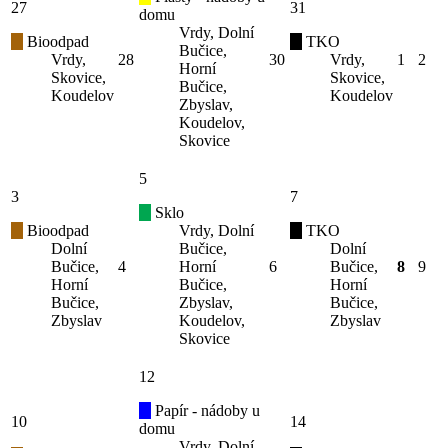
27
31
domu
Vrdy, Dolní
Bioodpad
TKO
Bučice,
Vrdy,
28
30
Vrdy,
1
2
Horní
Skovice,
Skovice,
Bučice,
Koudelov
Koudelov
Zbyslav,
Koudelov,
Skovice
5
3
7
Sklo
Bioodpad
Vrdy, Dolní
TKO
Dolní
Bučice,
Dolní
Bučice,
4
Horní
6
Bučice,
8
9
Horní
Bučice,
Horní
Bučice,
Zbyslav,
Bučice,
Zbyslav
Koudelov,
Zbyslav
Skovice
12
Papír - nádoby u
10
14
domu
Vrdy, Dolní