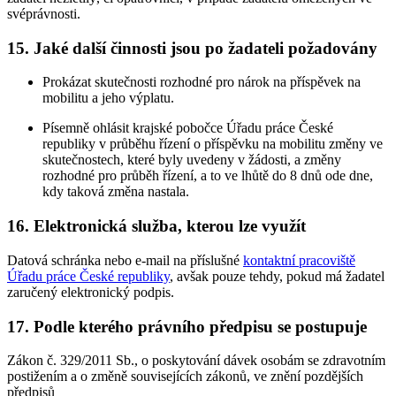
svéprávnosti.
15. Jaké další činnosti jsou po žadateli požadovány
Prokázat skutečnosti rozhodné pro nárok na příspěvek na
mobilitu a jeho výplatu.
Písemně ohlásit krajské pobočce Úřadu práce České
republiky v průběhu řízení o příspěvku na mobilitu změny ve
skutečnostech, které byly uvedeny v žádosti, a změny
rozhodné pro průběh řízení, a to ve lhůtě do 8 dnů ode dne,
kdy taková změna nastala.
16. Elektronická služba, kterou lze využít
Datová schránka nebo e-mail na příslušné
kontaktní pracoviště
Úřadu práce České republiky
, avšak pouze tehdy, pokud má žadatel
zaručený elektronický podpis.
17. Podle kterého právního předpisu se postupuje
Zákon č. 329/2011 Sb., o poskytování dávek osobám se zdravotním
postižením a o změně souvisejících zákonů, ve znění pozdějších
předpisů