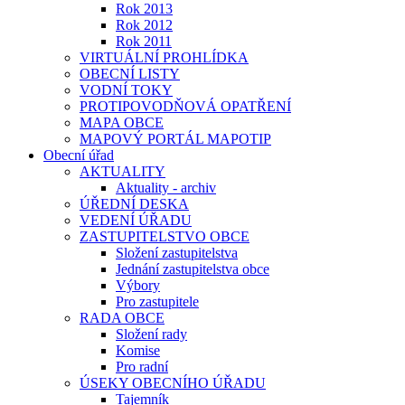
Rok 2013
Rok 2012
Rok 2011
VIRTUÁLNÍ PROHLÍDKA
OBECNÍ LISTY
VODNÍ TOKY
PROTIPOVODŇOVÁ OPATŘENÍ
MAPA OBCE
MAPOVÝ PORTÁL MAPOTIP
Obecní úřad
AKTUALITY
Aktuality - archiv
ÚŘEDNÍ DESKA
VEDENÍ ÚŘADU
ZASTUPITELSTVO OBCE
Složení zastupitelstva
Jednání zastupitelstva obce
Výbory
Pro zastupitele
RADA OBCE
Složení rady
Komise
Pro radní
ÚSEKY OBECNÍHO ÚŘADU
Tajemník