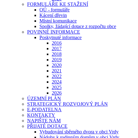
FORMULÁŘE KE STAŽENÍ
OÚ - formuláře
Kácení dřevin
Místní komunikace
Spolky, žádající dotace z rozpočtu obce
POVINNÉ INFORMACE
Poskytnuté informace
2016
2017
2018
2019
2020
2021
2022
2024
2025
2026
ÚZEMNÍ PLÁN
STRATEGICKÝ ROZVOJOVÝ PLÁN
E-PODATELNA
KONTAKTY
NAPIŠTE NÁM
PŘIJATÉ DOTACE
Vybudování sběrného dvora v obci Vrdy
Nádoby k rodinným domům v obci Vrdy