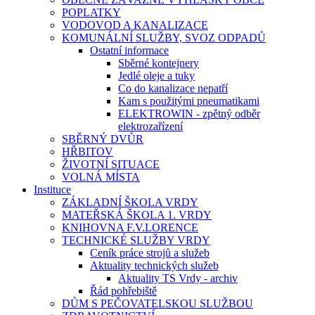
POPLATKY
VODOVOD A KANALIZACE
KOMUNÁLNÍ SLUŽBY, SVOZ ODPADŮ
Ostatní informace
Sběrné kontejnery
Jedlé oleje a tuky
Co do kanalizace nepatří
Kam s použitými pneumatikami
ELEKTROWIN - zpětný odběr
elektrozařízení
SBĚRNÝ DVŮR
HŘBITOV
ŽIVOTNÍ SITUACE
VOLNÁ MÍSTA
Instituce
ZÁKLADNÍ ŠKOLA VRDY
MATEŘSKÁ ŠKOLA 1. VRDY
KNIHOVNA F.V.LORENCE
TECHNICKÉ SLUŽBY VRDY
Ceník práce strojů a služeb
Aktuality technických služeb
Aktuality TS Vrdy - archiv
Řád pohřebiště
DŮM S PEČOVATELSKOU SLUŽBOU