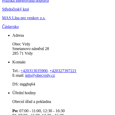
Pražská integrovaná doprava
Středočeský kraj
MAS Lípa pro venkov z.s.
Čáslavsko
Adresa
Obec Vrdy
Smetanovo náměstí 28
285 71 Vrdy
Kontakt
Tel.:
+420313035900
,
+420327397221
E-mail:
info@obecvrdy.cz
DS: mggbq64
Úřední hodiny
Obecní úřad a pokladna
Po:
07:00 - 11:00, 12:30 - 16:30