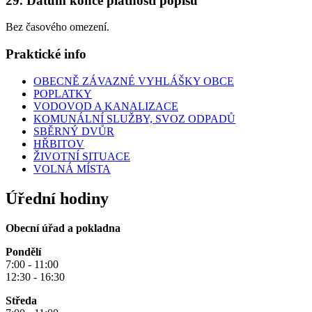
29. Datum konce platnosti popisu
Bez časového omezení.
Praktické info
OBECNĚ ZÁVAZNÉ VYHLÁŠKY OBCE
POPLATKY
VODOVOD A KANALIZACE
KOMUNÁLNÍ SLUŽBY, SVOZ ODPADŮ
SBĚRNÝ DVŮR
HŘBITOV
ŽIVOTNÍ SITUACE
VOLNÁ MÍSTA
Úřední hodiny
Obecní úřad a pokladna
Pondělí
7:00 - 11:00
12:30 - 16:30
Středa