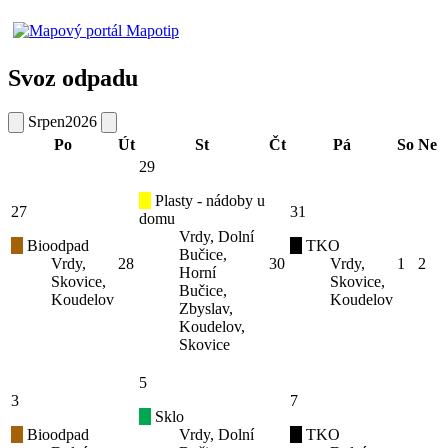
Svoz odpadu
Srpen
2026
Po
Út
St
Čt
Pá
So
Ne
29
Plasty - nádoby u
27
31
domu
Vrdy, Dolní
Bioodpad
TKO
Bučice,
Vrdy,
28
30
Vrdy,
1
2
Horní
Skovice,
Skovice,
Bučice,
Koudelov
Koudelov
Zbyslav,
Koudelov,
Skovice
5
3
7
Sklo
Bioodpad
Vrdy, Dolní
TKO