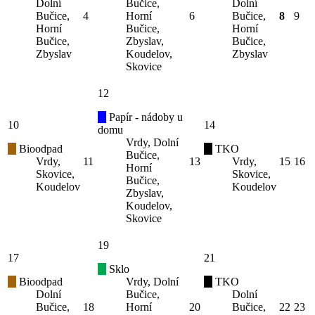
Dolní
Bučice,
Dolní
Bučice,
4
Horní
6
Bučice,
8
9
Horní
Bučice,
Horní
Bučice,
Zbyslav,
Bučice,
Zbyslav
Koudelov,
Zbyslav
Skovice
12
Papír - nádoby u
10
14
domu
Vrdy, Dolní
Bioodpad
TKO
Bučice,
Vrdy,
11
13
Vrdy,
15
16
Horní
Skovice,
Skovice,
Bučice,
Koudelov
Koudelov
Zbyslav,
Koudelov,
Skovice
19
17
21
Sklo
Bioodpad
Vrdy, Dolní
TKO
Dolní
Bučice,
Dolní
Bučice,
18
Horní
20
Bučice,
22
23