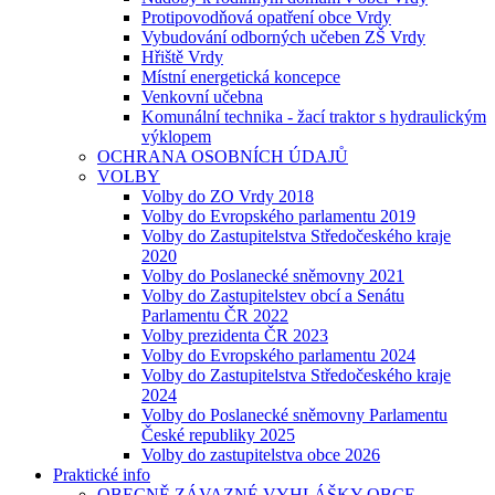
Protipovodňová opatření obce Vrdy
Vybudování odborných učeben ZŠ Vrdy
Hřiště Vrdy
Místní energetická koncepce
Venkovní učebna
Komunální technika - žací traktor s hydraulickým
výklopem
OCHRANA OSOBNÍCH ÚDAJŮ
VOLBY
Volby do ZO Vrdy 2018
Volby do Evropského parlamentu 2019
Volby do Zastupitelstva Středočeského kraje
2020
Volby do Poslanecké sněmovny 2021
Volby do Zastupitelstev obcí a Senátu
Parlamentu ČR 2022
Volby prezidenta ČR 2023
Volby do Evropského parlamentu 2024
Volby do Zastupitelstva Středočeského kraje
2024
Volby do Poslanecké sněmovny Parlamentu
České republiky 2025
Volby do zastupitelstva obce 2026
Praktické info
OBECNĚ ZÁVAZNÉ VYHLÁŠKY OBCE