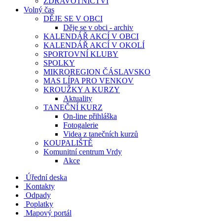
ZDRAVOTNICTVÍ
Volný čas
DĚJE SE V OBCI
Děje se v obci - archiv
KALENDÁŘ AKCÍ V OBCI
KALENDÁŘ AKCÍ V OKOLÍ
SPORTOVNÍ KLUBY
SPOLKY
MIKROREGION ČÁSLAVSKO
MAS LÍPA PRO VENKOV
KROUŽKY A KURZY
Aktuality
TANEČNÍ KURZ
On-line přihláška
Fotogalerie
Videa z tanečních kurzů
KOUPALIŠTĚ
Komunitní centrum Vrdy
Akce
Úřední deska
Kontakty
Odpady
Poplatky
Mapový portál