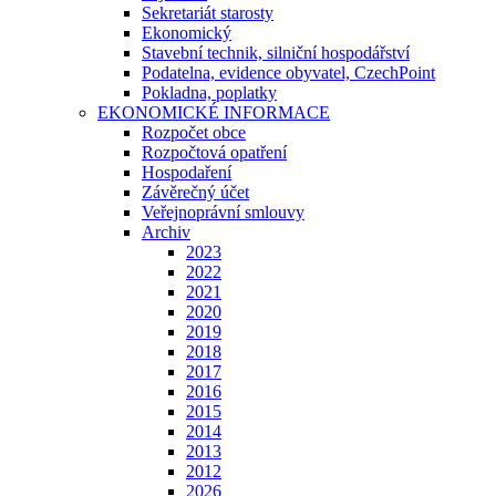
Sekretariát starosty
Ekonomický
Stavební technik, silniční hospodářství
Podatelna, evidence obyvatel, CzechPoint
Pokladna, poplatky
EKONOMICKÉ INFORMACE
Rozpočet obce
Rozpočtová opatření
Hospodaření
Závěrečný účet
Veřejnoprávní smlouvy
Archiv
2023
2022
2021
2020
2019
2018
2017
2016
2015
2014
2013
2012
2026