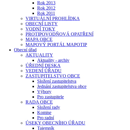
Rok 2013
Rok 2012
Rok 2011
VIRTUÁLNÍ PROHLÍDKA
OBECNÍ LISTY
VODNÍ TOKY
PROTIPOVODŇOVÁ OPATŘENÍ
MAPA OBCE
MAPOVÝ PORTÁL MAPOTIP
Obecní úřad
AKTUALITY
Aktuality - archiv
ÚŘEDNÍ DESKA
VEDENÍ ÚŘADU
ZASTUPITELSTVO OBCE
Složení zastupitelstva
Jednání zastupitelstva obce
Výbory
Pro zastupitele
RADA OBCE
Složení rady
Komise
Pro radní
ÚSEKY OBECNÍHO ÚŘADU
Tajemník