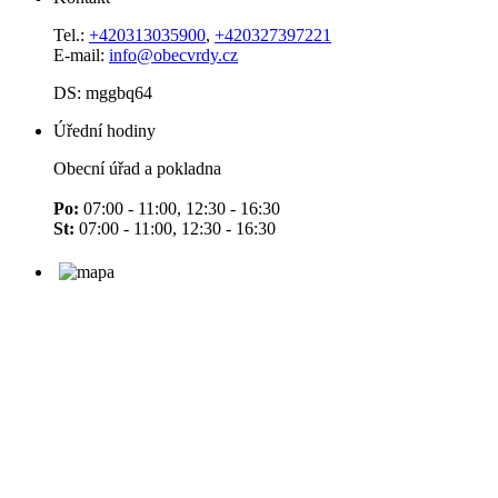
Tel.:
+420313035900
,
+420327397221
E-mail:
info@obecvrdy.cz
DS: mggbq64
Úřední hodiny
Obecní úřad a pokladna
Po:
07:00 - 11:00, 12:30 - 16:30
St:
07:00 - 11:00, 12:30 - 16:30