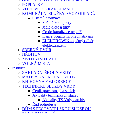
POPLATKY
VODOVOD A KANALIZACE
KOMUNÁLNÍ SLUŽBY, SVOZ ODPADŮ
Ostatní informace
Sběrné kontejnery
Jedlé oleje a tuky
Co do kanalizace nepatří
Kam s použitými pneumatikami
ELEKTROWIN - zpětný odběr
elektrozařízení
SBĚRNÝ DVŮR
HŘBITOV
ŽIVOTNÍ SITUACE
VOLNÁ MÍSTA
Instituce
ZÁKLADNÍ ŠKOLA VRDY
MATEŘSKÁ ŠKOLA 1. VRDY
KNIHOVNA F.V.LORENCE
TECHNICKÉ SLUŽBY VRDY
Ceník práce strojů a služeb
Aktuality technických služeb
Aktuality TS Vrdy - archiv
Řád pohřebiště
DŮM S PEČOVATELSKOU SLUŽBOU