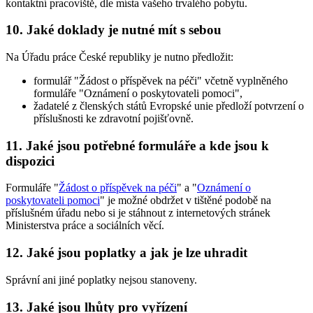
kontaktní pracoviště, dle místa vašeho trvalého pobytu.
10. Jaké doklady je nutné mít s sebou
Na Úřadu práce České republiky je nutno předložit:
formulář "Žádost o příspěvek na péči" včetně vyplněného
formuláře "Oznámení o poskytovateli pomoci",
žadatelé z členských států Evropské unie předloží potvrzení o
příslušnosti ke zdravotní pojišťovně.
11. Jaké jsou potřebné formuláře a kde jsou k
dispozici
Formuláře "
Žádost o příspěvek na péči
" a "
Oznámení o
poskytovateli pomoci
" je možné obdržet v tištěné podobě na
příslušném úřadu nebo si je stáhnout z internetových stránek
Ministerstva práce a sociálních věcí.
12. Jaké jsou poplatky a jak je lze uhradit
Správní ani jiné poplatky nejsou stanoveny.
13. Jaké jsou lhůty pro vyřízení