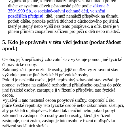
Výjimkou je dítě, kterému náleží příspěvek na úhradu potřeb
dítěte ze systému dávek pěstounské péče podle
zákona č.
359/1999 Sb., o sociálně-právní ochraně dětí, ve znění
pozdějších předpisů
; dítě, jemuž nenáleží příspěvek na úhradu
potřeb dítěte, protože požívá důchod z důchodového pojištění,
který je stejný nebo vyšší než tento příspěvek, a dítě, které je v
plném přímém zaopatření zařízení pro péči o děti nebo mládež.
5. Kdo je oprávněn v této věci jednat (podat žádost
apod.)
Osoba, jejíž nepříznivý zdravotní stav vyžaduje pomoc jiné fyzické
či právnické osoby.
Zákonný zástupce nezletilé osoby, jejíž nepříznivý zdravotní stav
vyžaduje pomoc jiné fyzické či právnické osoby.
Pokud je nezletilá osoba, jejíž nepříznivý zdravotní stav vyžaduje
pomoc, svěřena na základě rozhodnutí příslušného orgánu do péče
jiné fyzické osoby, zastupuje ji v řízení o příspěvku tato fyzická
osoba.
Využívá-li tato nezletilá osoba pobytové služby, doporučí Úřad
práce České republiky této fyzické osobě nebo zákonnému zástupci,
aby požádali o příspěvek. Pokud tak neučiní nebo pokud pobyt
zákonného zástupce této osoby anebo osoby, která ji v řízení
zastupuje, není znám, zastupuje tuto osobu v řízení o příspěvku
zařízení sociálních služeb.