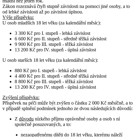
mladší než jeden rok.
Zákon rozeznává čtyři stupně závislosti na pomoci jiné osoby, a to
od lehké závislosti až po závislost úplnou.
Výše příspěvku:
U osob
mladších 18 let věku
(za kalendářní měsíc):
3 300 Kč pro I. stupeň - lehká závislost
6 600 Kč pro II. stupeň - středně těžká závislost
9 900 Kč pro III. stupeň - těžká závislost
13 200 Kč pro IV. stupeň - úplná závislost
U osob
starších 18 let věku
(za kalendářní měsíc):
880 Kč pro I. stupeň - lehká závislost
4 400 Kč pro II. stupeň - středně těžká závislost
8 800 Kč pro III. stupeň - těžká závislost
13 200 Kč pro IV. stupeň - úplná závislost
Zvýšení příspěvku
:
Příspěvek na péči může být zvýšen o částku 2 000 Kč měsíčně, a to
v případě splnění podmínek jednoho ze dvou následujících důvodů:
Z
důvodu
nízkého příjmu oprávněné osoby a osob s ní
společně posuzovaných, a to:
nezaopatřenému dítěti do 18 let věku, kterému náleží