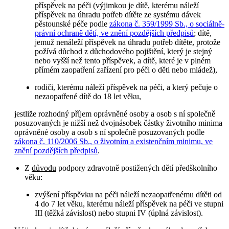
příspěvek na péči (výjimkou je dítě, kterému náleží
příspěvek na úhradu potřeb dítěte ze systému dávek
pěstounské péče podle
zákona č. 359/1999 Sb., o sociálně-
právní ochraně dětí, ve znění pozdějších předpisů
; dítě,
jemuž nenáleží příspěvek na úhradu potřeb dítěte, protože
požívá důchod z důchodového pojištění, který je stejný
nebo vyšší než tento příspěvek, a dítě, které je v plném
přímém zaopatření zařízení pro péči o děti nebo mládež),
rodiči, kterému náleží příspěvek na péči, a který pečuje o
nezaopatřené dítě do 18 let věku,
jestliže rozhodný příjem oprávněné osoby a osob s ní společně
posuzovaných je nižší než dvojnásobek částky životního minima
oprávněné osoby a osob s ní společně posuzovaných podle
zákona č. 110/2006 Sb., o životním a existenčním minimu, ve
znění pozdějších předpisů
.
Z
důvodu
podpory zdravotně postižených dětí předškolního
věku:
zvýšení příspěvku na péči náleží nezaopatřenému dítěti od
4 do 7 let věku, kterému náleží příspěvek na péči ve stupni
III (těžká závislost) nebo stupni IV (úplná závislost).