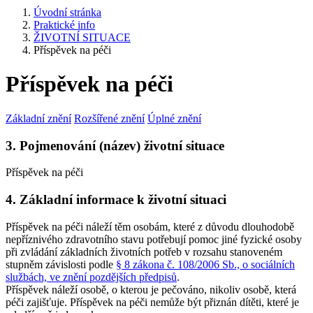
Úvodní stránka
Praktické info
ŽIVOTNÍ SITUACE
Příspěvek na péči
Příspěvek na péči
Základní znění
Rozšířené znění
Úplné znění
3. Pojmenování (název) životní situace
Příspěvek na péči
4. Základní informace k životní situaci
Příspěvek na péči náleží těm osobám, které z důvodu dlouhodobě
nepříznivého zdravotního stavu potřebují pomoc jiné fyzické osoby
při zvládání základních životních potřeb v rozsahu stanoveném
stupněm závislosti podle
§ 8 zákona č. 108/2006 Sb., o sociálních
službách, ve znění pozdějších předpisů
.
Příspěvek náleží osobě, o kterou je pečováno, nikoliv osobě, která
péči zajišťuje. Příspěvek na péči nemůže být přiznán dítěti, které je