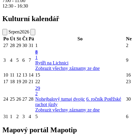
7:00 - 11:00
12:30 - 16:30
Kulturní kalendář
Srpen
2026
Po
Út
St
Čt
Pá
So
Ne
27
28
29
30
31
1
2
8
1
3
4
5
6
7
9
Rytíři na Lichnici
Zobrazit všechny záznamy ze dne
10
11
12
13
14
15
16
17
18
19
20
21
22
23
29
2
24
25
26
27
28
Nohejbalový turnaj dvojic
6. ročník Potěžské
30
rachot jízdy
Zobrazit všechny záznamy ze dne
31
1
2
3
4
5
6
Mapový portál Mapotip