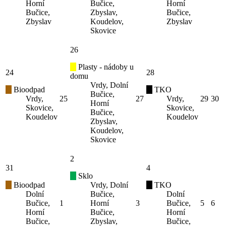
Horní
Bučice,
Horní
Bučice,
Zbyslav,
Bučice,
Zbyslav
Koudelov,
Zbyslav
Skovice
26
Plasty - nádoby u
24
28
domu
Vrdy, Dolní
Bioodpad
TKO
Bučice,
Vrdy,
25
27
Vrdy,
29
30
Horní
Skovice,
Skovice,
Bučice,
Koudelov
Koudelov
Zbyslav,
Koudelov,
Skovice
2
31
4
Sklo
Bioodpad
Vrdy, Dolní
TKO
Dolní
Bučice,
Dolní
Bučice,
1
Horní
3
Bučice,
5
6
Horní
Bučice,
Horní
Bučice,
Zbyslav,
Bučice,