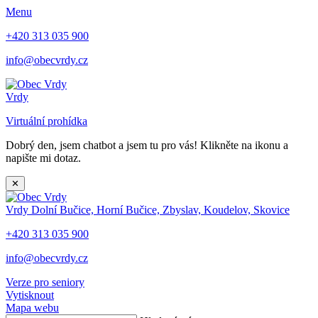
Menu
+420 313 035 900
info@obecvrdy.cz
Vrdy
Virtuální prohídka
Dobrý den, jsem chatbot a jsem tu pro vás! Klikněte na ikonu a
napište mi dotaz.
✕
Vrdy
Dolní Bučice, Horní Bučice, Zbyslav, Koudelov, Skovice
+420 313 035 900
info@obecvrdy.cz
Verze pro seniory
Vytisknout
Mapa webu