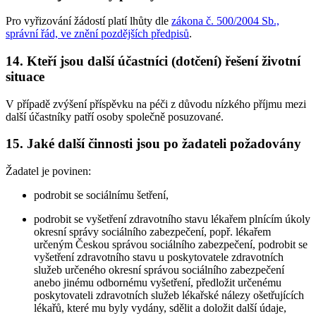
Pro vyřizování žádostí platí lhůty dle
zákona č. 500/2004 Sb.,
správní řád, ve znění pozdějších předpisů
.
14. Kteří jsou další účastníci (dotčení) řešení životní
situace
V případě zvýšení příspěvku na péči z důvodu nízkého příjmu mezi
další účastníky patří osoby společně posuzované.
15. Jaké další činnosti jsou po žadateli požadovány
Žadatel je povinen:
podrobit se sociálnímu šetření,
podrobit se vyšetření zdravotního stavu lékařem plnícím úkoly
okresní správy sociálního zabezpečení, popř. lékařem
určeným Českou správou sociálního zabezpečení, podrobit se
vyšetření zdravotního stavu u poskytovatele zdravotních
služeb určeného okresní správou sociálního zabezpečení
anebo jinému odbornému vyšetření, předložit určenému
poskytovateli zdravotních služeb lékařské nálezy ošetřujících
lékařů, které mu byly vydány, sdělit a doložit další údaje,