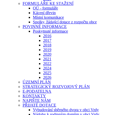
FORMULÁŘE KE STAŽENÍ
OÚ - formuláře
Kácení dřevin
Místní komunikace
Spolky, žádající dotace z rozpočtu obce
POVINNÉ INFORMACE
Poskytnuté informace
2016
2017
2018
2019
2020
2021
2022
2024
2025
2026
ÚZEMNÍ PLÁN
STRATEGICKÝ ROZVOJOVÝ PLÁN
E-PODATELNA
KONTAKTY
NAPIŠTE NÁM
PŘIJATÉ DOTACE
Vybudování sběrného dvora v obci Vrdy
Nádoby k rodinným domům v obci Vrdy