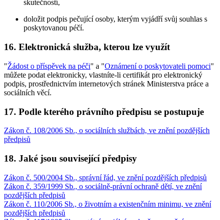
skutečností,
doložit podpis pečující osoby, kterým vyjádří svůj souhlas s
poskytovanou péčí.
16. Elektronická služba, kterou lze využít
"
Žádost o příspěvek na péči
" a "
Oznámení o poskytovateli pomoci
"
můžete podat elektronicky, vlastníte-li certifikát pro elektronický
podpis, prostřednictvím internetových stránek Ministerstva práce a
sociálních věcí.
17. Podle kterého právního předpisu se postupuje
Zákon č. 108/2006 Sb., o sociálních službách, ve znění pozdějších
předpisů
18. Jaké jsou související předpisy
Zákon č. 500/2004 Sb., správní řád, ve znění pozdějších předpisů
Zákon č. 359/1999 Sb., o sociálně-právní ochraně dětí, ve znění
pozdějších předpisů
Zákon č. 110/2006 Sb., o životním a existenčním minimu, ve znění
pozdějších předpisů