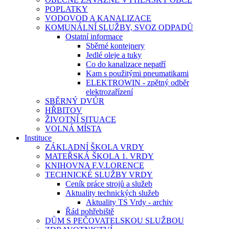
POPLATKY
VODOVOD A KANALIZACE
KOMUNÁLNÍ SLUŽBY, SVOZ ODPADŮ
Ostatní informace
Sběrné kontejnery
Jedlé oleje a tuky
Co do kanalizace nepatří
Kam s použitými pneumatikami
ELEKTROWIN - zpětný odběr
elektrozařízení
SBĚRNÝ DVŮR
HŘBITOV
ŽIVOTNÍ SITUACE
VOLNÁ MÍSTA
Instituce
ZÁKLADNÍ ŠKOLA VRDY
MATEŘSKÁ ŠKOLA 1. VRDY
KNIHOVNA F.V.LORENCE
TECHNICKÉ SLUŽBY VRDY
Ceník práce strojů a služeb
Aktuality technických služeb
Aktuality TS Vrdy - archiv
Řád pohřebiště
DŮM S PEČOVATELSKOU SLUŽBOU