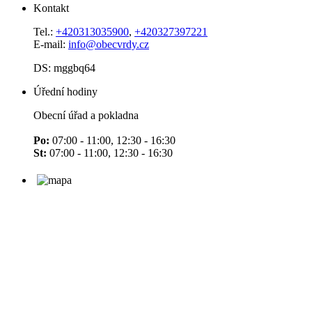
Kontakt
Tel.:
+420313035900
,
+420327397221
E-mail:
info@obecvrdy.cz
DS: mggbq64
Úřední hodiny
Obecní úřad a pokladna
Po:
07:00 - 11:00, 12:30 - 16:30
St:
07:00 - 11:00, 12:30 - 16:30