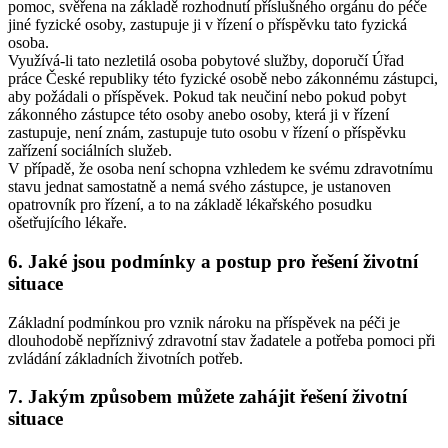
pomoc, svěřena na základě rozhodnutí příslušného orgánu do péče
jiné fyzické osoby, zastupuje ji v řízení o příspěvku tato fyzická
osoba.
Využívá-li tato nezletilá osoba pobytové služby, doporučí Úřad
práce České republiky této fyzické osobě nebo zákonnému zástupci,
aby požádali o příspěvek. Pokud tak neučiní nebo pokud pobyt
zákonného zástupce této osoby anebo osoby, která ji v řízení
zastupuje, není znám, zastupuje tuto osobu v řízení o příspěvku
zařízení sociálních služeb.
V případě, že osoba není schopna vzhledem ke svému zdravotnímu
stavu jednat samostatně a nemá svého zástupce, je ustanoven
opatrovník pro řízení, a to na základě lékařského posudku
ošetřujícího lékaře.
6. Jaké jsou podmínky a postup pro řešení životní
situace
Základní podmínkou pro vznik nároku na příspěvek na péči je
dlouhodobě nepříznivý zdravotní stav žadatele a potřeba pomoci při
zvládání základních životních potřeb.
7. Jakým způsobem můžete zahájit řešení životní
situace