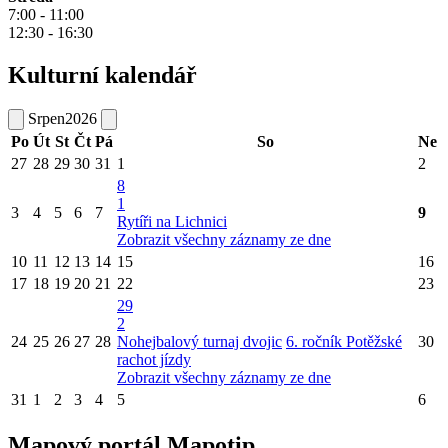
7:00 - 11:00
12:30 - 16:30
Kulturní kalendář
Srpen
2026
Po
Út
St
Čt
Pá
So
Ne
27
28
29
30
31
1
2
8
1
3
4
5
6
7
9
Rytíři na Lichnici
Zobrazit všechny záznamy ze dne
10
11
12
13
14
15
16
17
18
19
20
21
22
23
29
2
24
25
26
27
28
Nohejbalový turnaj dvojic
6. ročník Potěžské
30
rachot jízdy
Zobrazit všechny záznamy ze dne
31
1
2
3
4
5
6
Mapový portál Mapotip