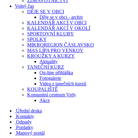
ZDRAVOTNICTVÍ
Volný čas
DĚJE SE V OBCI
Děje se v obci - archiv
KALENDÁŘ AKCÍ V OBCI
KALENDÁŘ AKCÍ V OKOLÍ
SPORTOVNÍ KLUBY
SPOLKY
MIKROREGION ČÁSLAVSKO
MAS LÍPA PRO VENKOV
KROUŽKY A KURZY
Aktuality
TANEČNÍ KURZ
On-line přihláška
Fotogalerie
Videa z tanečních kurzů
KOUPALIŠTĚ
Komunitní centrum Vrdy
Akce
Úřední deska
Kontakty
Odpady
Poplatky
Mapový portál