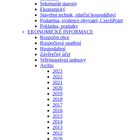
Sekretariát starosty
Ekonomický
Stavební technik, silniční hospodářství
Podatelna, evidence obyvatel, CzechPoint
Pokladna, poplatky
EKONOMICKÉ INFORMACE
Rozpočet obce
Rozpočtová opatření
Hospodaření
Závěrečný účet
Veřejnoprávní smlouvy
Archiv
2023
2022
2021
2020
2019
2018
2017
2016
2015
2014
2013
2012
2026