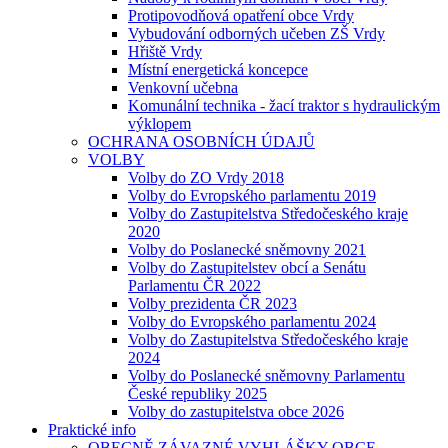
Protipovodňová opatření obce Vrdy
Vybudování odborných učeben ZŠ Vrdy
Hřiště Vrdy
Místní energetická koncepce
Venkovní učebna
Komunální technika - žací traktor s hydraulickým
výklopem
OCHRANA OSOBNÍCH ÚDAJŮ
VOLBY
Volby do ZO Vrdy 2018
Volby do Evropského parlamentu 2019
Volby do Zastupitelstva Středočeského kraje
2020
Volby do Poslanecké sněmovny 2021
Volby do Zastupitelstev obcí a Senátu
Parlamentu ČR 2022
Volby prezidenta ČR 2023
Volby do Evropského parlamentu 2024
Volby do Zastupitelstva Středočeského kraje
2024
Volby do Poslanecké sněmovny Parlamentu
České republiky 2025
Volby do zastupitelstva obce 2026
Praktické info
OBECNĚ ZÁVAZNÉ VYHLÁŠKY OBCE