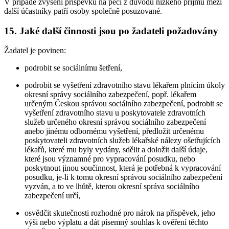
V případě zvýšení příspěvku na péči z důvodu nízkého příjmu mezi
další účastníky patří osoby společně posuzované.
15. Jaké další činnosti jsou po žadateli požadovány
Žadatel je povinen:
podrobit se sociálnímu šetření,
podrobit se vyšetření zdravotního stavu lékařem plnícím úkoly
okresní správy sociálního zabezpečení, popř. lékařem
určeným Českou správou sociálního zabezpečení, podrobit se
vyšetření zdravotního stavu u poskytovatele zdravotních
služeb určeného okresní správou sociálního zabezpečení
anebo jinému odbornému vyšetření, předložit určenému
poskytovateli zdravotních služeb lékařské nálezy ošetřujících
lékařů, které mu byly vydány, sdělit a doložit další údaje,
které jsou významné pro vypracování posudku, nebo
poskytnout jinou součinnost, která je potřebná k vypracování
posudku, je-li k tomu okresní správou sociálního zabezpečení
vyzván, a to ve lhůtě, kterou okresní správa sociálního
zabezpečení určí,
osvědčit skutečnosti rozhodné pro nárok na příspěvek, jeho
výši nebo výplatu a dát písemný souhlas k ověření těchto