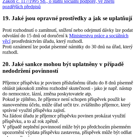
Zákon č. 117/1995 Sb., o státní sociální podpoře, ve znění
pozdějších předpisů
19. Jaké jsou opravné prostředky a jak se uplatňují
Proti rozhodnutí o zamítnutí, snížení nebo odejmutí dávky lze podat
odvolání do 15 dnů od doručení k
Ministerstvu práce a sociálních
věcí
prostřednictvím úřadu, který rozhodl.
Proti oznámení lze podat písemné námitky do 30 dnů na úřad, který
rozhodl.
20. Jaké sankce mohou být uplatněny v případě
nedodržení povinností
Příjemce příspěvku je povinen příslušnému úřadu do 8 dnů písemně
ohlásit jakoukoli změnu rozhodné skutečnosti - jako je např. nástup
do nemocnice, lázní, změna poskytovatele atp.
Pokud je zjištěno, že příjemce není schopen příspěvek použít ke
stanovenému účelu, může úřad určit tzv. zvláštního příjemce, který
správné využití příspěvku zajistí.
Na žádost úřadu je příjemce příspěvku povinen prokázat využití
příspěvku, a to až rok zpětně.
V případě neplnění povinností může být po předchozím písemném
upozornění výplata příspěvku zastavena, příspěvek může být odňat