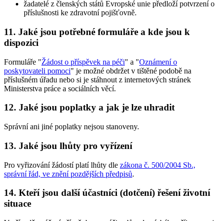
žadatelé z členských států Evropské unie předloží potvrzení o
příslušnosti ke zdravotní pojišťovně.
11. Jaké jsou potřebné formuláře a kde jsou k
dispozici
Formuláře "
Žádost o příspěvek na péči
" a "
Oznámení o
poskytovateli pomoci
" je možné obdržet v tištěné podobě na
příslušném úřadu nebo si je stáhnout z internetových stránek
Ministerstva práce a sociálních věcí.
12. Jaké jsou poplatky a jak je lze uhradit
Správní ani jiné poplatky nejsou stanoveny.
13. Jaké jsou lhůty pro vyřízení
Pro vyřizování žádostí platí lhůty dle
zákona č. 500/2004 Sb.,
správní řád, ve znění pozdějších předpisů
.
14. Kteří jsou další účastníci (dotčení) řešení životní
situace