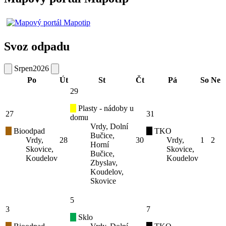
Svoz odpadu
Srpen
2026
Po
Út
St
Čt
Pá
So
Ne
29
Plasty - nádoby u
27
31
domu
Vrdy, Dolní
Bioodpad
TKO
Bučice,
Vrdy,
28
30
Vrdy,
1
2
Horní
Skovice,
Skovice,
Bučice,
Koudelov
Koudelov
Zbyslav,
Koudelov,
Skovice
5
3
7
Sklo