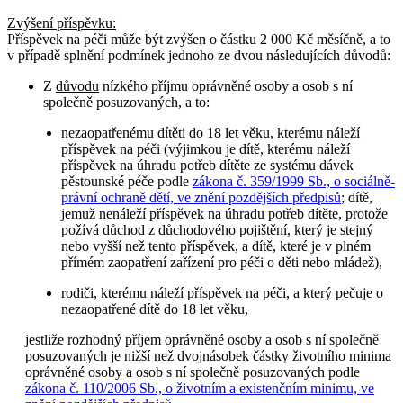
Zvýšení příspěvku
:
Příspěvek na péči může být zvýšen o částku 2 000 Kč měsíčně, a to
v případě splnění podmínek jednoho ze dvou následujících důvodů:
Z
důvodu
nízkého příjmu oprávněné osoby a osob s ní
společně posuzovaných, a to:
nezaopatřenému dítěti do 18 let věku, kterému náleží
příspěvek na péči (výjimkou je dítě, kterému náleží
příspěvek na úhradu potřeb dítěte ze systému dávek
pěstounské péče podle
zákona č. 359/1999 Sb., o sociálně-
právní ochraně dětí, ve znění pozdějších předpisů
; dítě,
jemuž nenáleží příspěvek na úhradu potřeb dítěte, protože
požívá důchod z důchodového pojištění, který je stejný
nebo vyšší než tento příspěvek, a dítě, které je v plném
přímém zaopatření zařízení pro péči o děti nebo mládež),
rodiči, kterému náleží příspěvek na péči, a který pečuje o
nezaopatřené dítě do 18 let věku,
jestliže rozhodný příjem oprávněné osoby a osob s ní společně
posuzovaných je nižší než dvojnásobek částky životního minima
oprávněné osoby a osob s ní společně posuzovaných podle
zákona č. 110/2006 Sb., o životním a existenčním minimu, ve