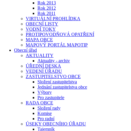
Rok 2013
Rok 2012
Rok 2011
VIRTUÁLNÍ PROHLÍDKA
OBECNÍ LISTY
VODNÍ TOKY
PROTIPOVODŇOVÁ OPATŘENÍ
MAPA OBCE
MAPOVÝ PORTÁL MAPOTIP
Obecní úřad
AKTUALITY
Aktuality - archiv
ÚŘEDNÍ DESKA
VEDENÍ ÚŘADU
ZASTUPITELSTVO OBCE
Složení zastupitelstva
Jednání zastupitelstva obce
Výbory
Pro zastupitele
RADA OBCE
Složení rady
Komise
Pro radní
ÚSEKY OBECNÍHO ÚŘADU
Tajemník