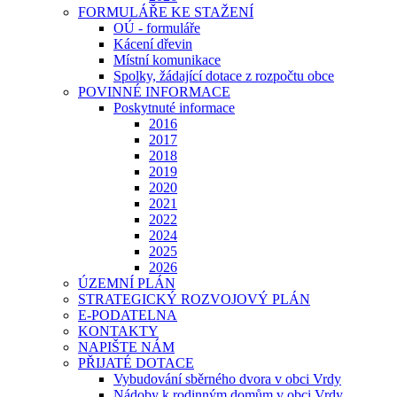
FORMULÁŘE KE STAŽENÍ
OÚ - formuláře
Kácení dřevin
Místní komunikace
Spolky, žádající dotace z rozpočtu obce
POVINNÉ INFORMACE
Poskytnuté informace
2016
2017
2018
2019
2020
2021
2022
2024
2025
2026
ÚZEMNÍ PLÁN
STRATEGICKÝ ROZVOJOVÝ PLÁN
E-PODATELNA
KONTAKTY
NAPIŠTE NÁM
PŘIJATÉ DOTACE
Vybudování sběrného dvora v obci Vrdy
Nádoby k rodinným domům v obci Vrdy