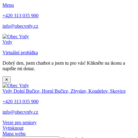
Menu
+420 313 035 900
info@obecvrdy.cz
Vrdy
Virtuální prohídka
Dobrý den, jsem chatbot a jsem tu pro vás! Klikněte na ikonu a
napište mi dotaz.
✕
Vrdy
Dolní Bučice, Horní Bučice, Zbyslav, Koudelov, Skovice
+420 313 035 900
info@obecvrdy.cz
Verze pro seniory
Vytisknout
Mapa webu