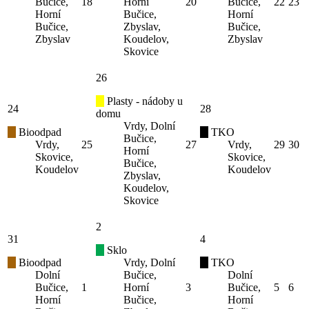
Bučice,
18
Horní
20
Bučice,
22
23
Horní
Bučice,
Horní
Bučice,
Zbyslav,
Bučice,
Zbyslav
Koudelov,
Zbyslav
Skovice
26
Plasty - nádoby u
24
28
domu
Vrdy, Dolní
Bioodpad
TKO
Bučice,
Vrdy,
25
27
Vrdy,
29
30
Horní
Skovice,
Skovice,
Bučice,
Koudelov
Koudelov
Zbyslav,
Koudelov,
Skovice
2
31
4
Sklo
Bioodpad
Vrdy, Dolní
TKO
Dolní
Bučice,
Dolní
Bučice,
1
Horní
3
Bučice,
5
6
Horní
Bučice,
Horní