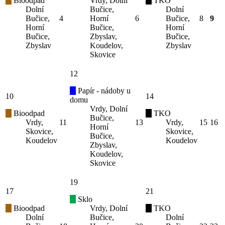
Bioodpad
Vrdy, Dolní
TKO
Dolní
Bučice,
Dolní
Bučice,
4
Horní
6
Bučice,
8
9
Horní
Bučice,
Horní
Bučice,
Zbyslav,
Bučice,
Zbyslav
Koudelov,
Zbyslav
Skovice
12
Papír - nádoby u
10
14
domu
Vrdy, Dolní
Bioodpad
TKO
Bučice,
Vrdy,
11
13
Vrdy,
15
16
Horní
Skovice,
Skovice,
Bučice,
Koudelov
Koudelov
Zbyslav,
Koudelov,
Skovice
19
17
21
Sklo
Bioodpad
Vrdy, Dolní
TKO
Dolní
Bučice,
Dolní