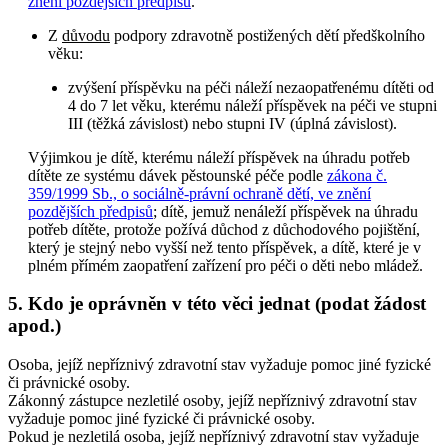
znění pozdějších předpisů
.
Z
důvodu
podpory zdravotně postižených dětí předškolního
věku:
zvýšení příspěvku na péči náleží nezaopatřenému dítěti od
4 do 7 let věku, kterému náleží příspěvek na péči ve stupni
III (těžká závislost) nebo stupni IV (úplná závislost).
Výjimkou je dítě, kterému náleží příspěvek na úhradu potřeb
dítěte ze systému dávek pěstounské péče podle
zákona č.
359/1999 Sb., o sociálně-právní ochraně dětí, ve znění
pozdějších předpisů
; dítě, jemuž nenáleží příspěvek na úhradu
potřeb dítěte, protože požívá důchod z důchodového pojištění,
který je stejný nebo vyšší než tento příspěvek, a dítě, které je v
plném přímém zaopatření zařízení pro péči o děti nebo mládež.
5. Kdo je oprávněn v této věci jednat (podat žádost
apod.)
Osoba, jejíž nepříznivý zdravotní stav vyžaduje pomoc jiné fyzické
či právnické osoby.
Zákonný zástupce nezletilé osoby, jejíž nepříznivý zdravotní stav
vyžaduje pomoc jiné fyzické či právnické osoby.
Pokud je nezletilá osoba, jejíž nepříznivý zdravotní stav vyžaduje