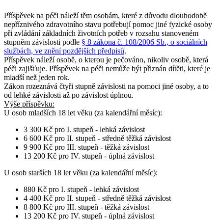
Příspěvek na péči náleží těm osobám, které z důvodu dlouhodobě
nepříznivého zdravotního stavu potřebují pomoc jiné fyzické osoby
při zvládání základních životních potřeb v rozsahu stanoveném
stupněm závislosti podle
§ 8 zákona č. 108/2006 Sb., o sociálních
službách, ve znění pozdějších předpisů
.
Příspěvek náleží osobě, o kterou je pečováno, nikoliv osobě, která
péči zajišťuje. Příspěvek na péči nemůže být přiznán dítěti, které je
mladší než jeden rok.
Zákon rozeznává čtyři stupně závislosti na pomoci jiné osoby, a to
od lehké závislosti až po závislost úplnou.
Výše příspěvku:
U osob
mladších 18 let věku
(za kalendářní měsíc):
3 300 Kč pro I. stupeň - lehká závislost
6 600 Kč pro II. stupeň - středně těžká závislost
9 900 Kč pro III. stupeň - těžká závislost
13 200 Kč pro IV. stupeň - úplná závislost
U osob
starších 18 let věku
(za kalendářní měsíc):
880 Kč pro I. stupeň - lehká závislost
4 400 Kč pro II. stupeň - středně těžká závislost
8 800 Kč pro III. stupeň - těžká závislost
13 200 Kč pro IV. stupeň - úplná závislost