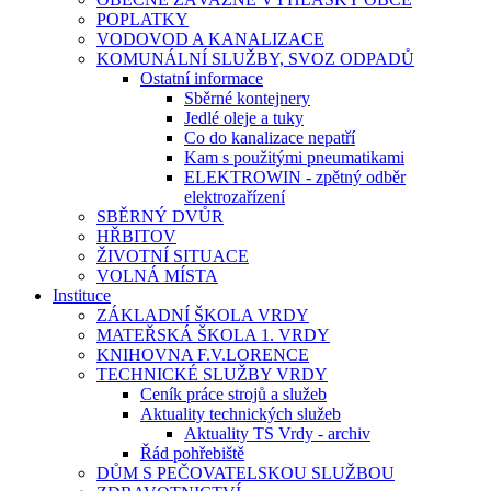
POPLATKY
VODOVOD A KANALIZACE
KOMUNÁLNÍ SLUŽBY, SVOZ ODPADŮ
Ostatní informace
Sběrné kontejnery
Jedlé oleje a tuky
Co do kanalizace nepatří
Kam s použitými pneumatikami
ELEKTROWIN - zpětný odběr
elektrozařízení
SBĚRNÝ DVŮR
HŘBITOV
ŽIVOTNÍ SITUACE
VOLNÁ MÍSTA
Instituce
ZÁKLADNÍ ŠKOLA VRDY
MATEŘSKÁ ŠKOLA 1. VRDY
KNIHOVNA F.V.LORENCE
TECHNICKÉ SLUŽBY VRDY
Ceník práce strojů a služeb
Aktuality technických služeb
Aktuality TS Vrdy - archiv
Řád pohřebiště
DŮM S PEČOVATELSKOU SLUŽBOU