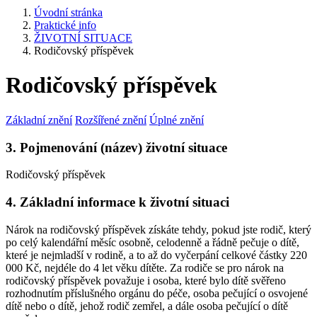
Úvodní stránka
Praktické info
ŽIVOTNÍ SITUACE
Rodičovský příspěvek
Rodičovský příspěvek
Základní znění
Rozšířené znění
Úplné znění
3. Pojmenování (název) životní situace
Rodičovský příspěvek
4. Základní informace k životní situaci
Nárok na rodičovský příspěvek získáte tehdy, pokud jste rodič, který
po celý kalendářní měsíc osobně, celodenně a řádně pečuje o dítě,
které je nejmladší v rodině, a to až do vyčerpání celkové částky 220
000 Kč, nejdéle do 4 let věku dítěte. Za rodiče se pro nárok na
rodičovský příspěvek považuje i osoba, které bylo dítě svěřeno
rozhodnutím příslušného orgánu do péče, osoba pečující o osvojené
dítě nebo o dítě, jehož rodič zemřel, a dále osoba pečující o dítě