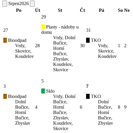
Srpen
2026
Po
Út
St
Čt
Pá
So
Ne
29
Plasty - nádoby u
27
31
domu
Vrdy, Dolní
Bioodpad
TKO
Bučice,
Vrdy,
28
30
Vrdy,
1
2
Horní
Skovice,
Skovice,
Bučice,
Koudelov
Koudelov
Zbyslav,
Koudelov,
Skovice
5
3
7
Sklo
Bioodpad
Vrdy, Dolní
TKO
Dolní
Bučice,
Dolní
Bučice,
4
Horní
6
Bučice,
8
9
Horní
Bučice,
Horní
Bučice,
Zbyslav,
Bučice,
Zbyslav
Koudelov,
Zbyslav
Skovice