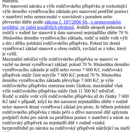
manžela.
Pro stanovení nároku a výše rodičovského příspěvku je rozhodující
výše denního vyměřovacího základu pro stanovení peněžité pomoci
v mateřství nebo nemocenské v souvislosti s porodem nebo
převzetím dítěte podle
zákona č. 187/2006 Sb., o nemocenském
pojištění, ve znění pozdějších předpisů
. Jestliže alespoň jednomu z
rodičů v rodině lze stanovit k datu narození nejmladšího dítěte 70 %
30násobku denního vyměřovacího základu, rodič si může volit výši
a tím i délku pobírání rodičovského příspěvku. Pokud lze denní
vyměřovací základ stanovit u obou rodičů, vychází se z toho, který
je vyšší.
Maximální měsíční výše rodičovského příspěvku se stanoví ve
vazbě na denní vyměřovací základ: pokud 70 % 30násobku denního
vyměřovacího základu je nižší nebo rovno 7 600 Kč, rodičovský
příspěvek může činit nejvýše 7 600 Kč; pokud 70 % 30násobku
denního vyměřovacího základu převyšuje 7 600 Kč, je výše
rodičovského příspěvku omezena touto částkou, maximálně však
výše rodičovského příspěvku může činit 11 500 Kč měsíčně.
Rodič si může volit výši rodičovského příspěvku až do částky 7 600
Kč také v případě, když ke dni narození nejmladšího dítěte v rodině
nelze stanovit denní vyměřovací základ jen proto, že během pobírání
rodičovského příspěvku z titulu péče o dříve narozené dítě uplynula
podpůrčí doba pro nárok na peněžitou pomoc v mateřství a nárok na
rodičovský příspěvek na nejmladší dítě v rodině vzniká
bezprostředně po nároku na rodičovský příspěvek náležející na starší