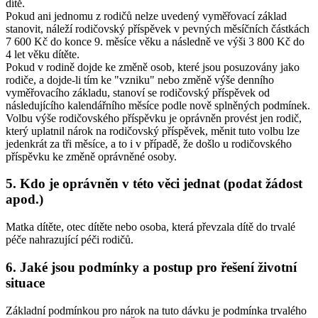
dítě.
Pokud ani jednomu z rodičů nelze uvedený vyměřovací základ
stanovit, náleží rodičovský příspěvek v pevných měsíčních částkách
7 600 Kč do konce 9. měsíce věku a následně ve výši 3 800 Kč do
4 let věku dítěte.
Pokud v rodině dojde ke změně osob, které jsou posuzovány jako
rodiče, a dojde-li tím ke "vzniku" nebo změně výše denního
vyměřovacího základu, stanoví se rodičovský příspěvek od
následujícího kalendářního měsíce podle nově splněných podmínek.
Volbu výše rodičovského příspěvku je oprávněn provést jen rodič,
který uplatnil nárok na rodičovský příspěvek, měnit tuto volbu lze
jedenkrát za tři měsíce, a to i v případě, že došlo u rodičovského
příspěvku ke změně oprávněné osoby.
5. Kdo je oprávněn v této věci jednat (podat žádost
apod.)
Matka dítěte, otec dítěte nebo osoba, která převzala dítě do trvalé
péče nahrazující péči rodičů.
6. Jaké jsou podmínky a postup pro řešení životní
situace
Základní podmínkou pro nárok na tuto dávku je podmínka trvalého