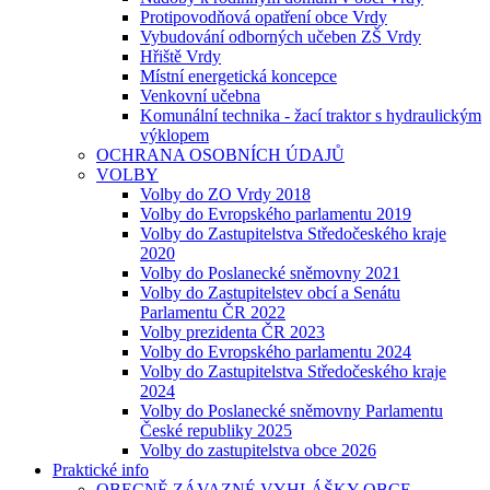
Protipovodňová opatření obce Vrdy
Vybudování odborných učeben ZŠ Vrdy
Hřiště Vrdy
Místní energetická koncepce
Venkovní učebna
Komunální technika - žací traktor s hydraulickým
výklopem
OCHRANA OSOBNÍCH ÚDAJŮ
VOLBY
Volby do ZO Vrdy 2018
Volby do Evropského parlamentu 2019
Volby do Zastupitelstva Středočeského kraje
2020
Volby do Poslanecké sněmovny 2021
Volby do Zastupitelstev obcí a Senátu
Parlamentu ČR 2022
Volby prezidenta ČR 2023
Volby do Evropského parlamentu 2024
Volby do Zastupitelstva Středočeského kraje
2024
Volby do Poslanecké sněmovny Parlamentu
České republiky 2025
Volby do zastupitelstva obce 2026
Praktické info
OBECNĚ ZÁVAZNÉ VYHLÁŠKY OBCE