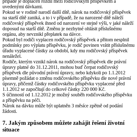
případě je doplacen rozdíl mezi rodičovským příspěvkem a
uvedenými dávkami.
Pokud se v rodině narodí další dítě, nárok na rodičovský příspěvek
na starší dítě zaniká, a to i v případě, že na narozené dítě náleží
rodičovský příspěvek ihned od narození ve stejné výši, v jaké náleží
doposud na starší dítě. Změnu je nezbytné ohlásit příslušnému
orgánu, aby nevznikl přeplatek na dávce.
Pokud byl rodiči vyplacen rodičovský příspěvek a přitom nesplnil
podmínky pro výplatu příspěvku, je rodič povinen vrátit příslušnému
úřadu vyplacené částky za období, kdy mu rodičovský příspěvek
nenáležel.
Rodiče, kterým vznikl nárok na rodičovský příspěvek dle právní
úpravy platné do 31.12.2011, mohou buď čerpat rodičovský
příspěvek dle původní právní úpravy, nebo kdykoli po 1.1.2012
písemně požádat o změnu rodičovského příspěvku dle nové právní
úpravy, přičemž částky rodičovského příspěvku vyplacené před
1.1.2012 se započítají do celkové částky 220 000 Kč.
S účinností od 1.12.2012 je možný souběh rodičovského příspěvku
a příspěvku na péči.
Nárok na dávku může být uplatněn 3 měsíce zpětně od podání
žádosti.
7. Jakým způsobem můžete zahájit řešení životní
situace