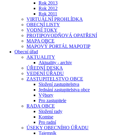
Rok 2013
Rok 2012
Rok 2011
VIRTUÁLNÍ PROHLÍDKA
OBECNÍ LISTY
VODNÍ TOKY
PROTIPOVODŇOVÁ OPATŘENÍ
MAPA OBCE
MAPOVÝ PORTÁL MAPOTIP
Obecní úřad
AKTUALITY
Aktuality - archiv
ÚŘEDNÍ DESKA
VEDENÍ ÚŘADU
ZASTUPITELSTVO OBCE
Složení zastupitelstva
Jednání zastupitelstva obce
Výbory
Pro zastupitele
RADA OBCE
Složení rady
Komise
Pro radní
ÚSEKY OBECNÍHO ÚŘADU
Tajemník