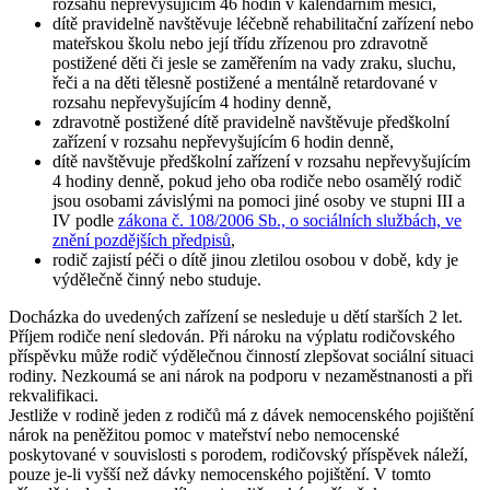
rozsahu nepřevyšujícím 46 hodin v kalendářním měsíci,
dítě pravidelně navštěvuje léčebně rehabilitační zařízení nebo
mateřskou školu nebo její třídu zřízenou pro zdravotně
postižené děti či jesle se zaměřením na vady zraku, sluchu,
řeči a na děti tělesně postižené a mentálně retardované v
rozsahu nepřevyšujícím 4 hodiny denně,
zdravotně postižené dítě pravidelně navštěvuje předškolní
zařízení v rozsahu nepřevyšujícím 6 hodin denně,
dítě navštěvuje předškolní zařízení v rozsahu nepřevyšujícím
4 hodiny denně, pokud jeho oba rodiče nebo osamělý rodič
jsou osobami závislými na pomoci jiné osoby ve stupni III a
IV podle
zákona č. 108/2006 Sb., o sociálních službách, ve
znění pozdějších předpisů
,
rodič zajistí péči o dítě jinou zletilou osobou v době, kdy je
výdělečně činný nebo studuje.
Docházka do uvedených zařízení se nesleduje u dětí starších 2 let.
Příjem rodiče není sledován. Při nároku na výplatu rodičovského
příspěvku může rodič výdělečnou činností zlepšovat sociální situaci
rodiny. Nezkoumá se ani nárok na podporu v nezaměstnanosti a při
rekvalifikaci.
Jestliže v rodině jeden z rodičů má z dávek nemocenského pojištění
nárok na peněžitou pomoc v mateřství nebo nemocenské
poskytované v souvislosti s porodem, rodičovský příspěvek náleží,
pouze je-li vyšší než dávky nemocenského pojištění. V tomto