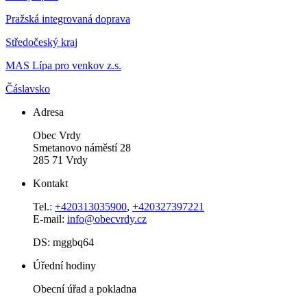
Pražská integrovaná doprava
Středočeský kraj
MAS Lípa pro venkov z.s.
Čáslavsko
Adresa
Obec Vrdy
Smetanovo náměstí 28
285 71 Vrdy
Kontakt
Tel.:
+420313035900
,
+420327397221
E-mail:
info@obecvrdy.cz
DS: mggbq64
Úřední hodiny
Obecní úřad a pokladna