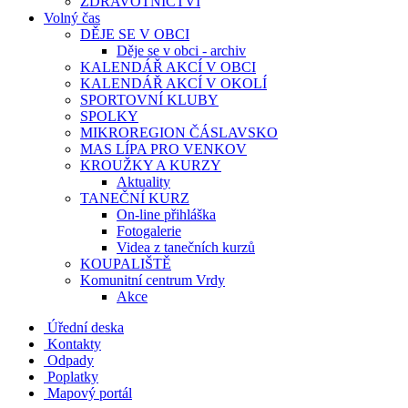
ZDRAVOTNICTVÍ
Volný čas
DĚJE SE V OBCI
Děje se v obci - archiv
KALENDÁŘ AKCÍ V OBCI
KALENDÁŘ AKCÍ V OKOLÍ
SPORTOVNÍ KLUBY
SPOLKY
MIKROREGION ČÁSLAVSKO
MAS LÍPA PRO VENKOV
KROUŽKY A KURZY
Aktuality
TANEČNÍ KURZ
On-line přihláška
Fotogalerie
Videa z tanečních kurzů
KOUPALIŠTĚ
Komunitní centrum Vrdy
Akce
Úřední deska
Kontakty
Odpady
Poplatky
Mapový portál