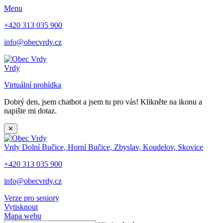
Menu
+420 313 035 900
info@obecvrdy.cz
Vrdy
Virtuální prohídka
Dobrý den, jsem chatbot a jsem tu pro vás! Klikněte na ikonu a
napište mi dotaz.
✕
Vrdy
Dolní Bučice, Horní Bučice, Zbyslav, Koudelov, Skovice
+420 313 035 900
info@obecvrdy.cz
Verze pro seniory
Vytisknout
Mapa webu