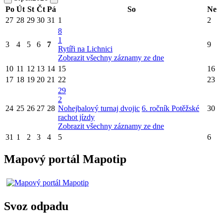
Po
Út
St
Čt
Pá
So
Ne
27
28
29
30
31
1
2
8
1
3
4
5
6
7
9
Rytíři na Lichnici
Zobrazit všechny záznamy ze dne
10
11
12
13
14
15
16
17
18
19
20
21
22
23
29
2
24
25
26
27
28
Nohejbalový turnaj dvojic
6. ročník Potěžské
30
rachot jízdy
Zobrazit všechny záznamy ze dne
31
1
2
3
4
5
6
Mapový portál Mapotip
Svoz odpadu