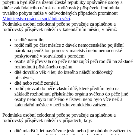
pobytu a bydliště na území České republiky oprávněné osoby a
dítěte zakládajícího nárok na rodičovský příspěvek. Podmínku
trvalého pobytu může v odůvodněných případech prominout
Ministerstvo práce a sociálních věcí
.
Podmínka osobní celodenní péče se považuje za splněnou a
rodičovský příspěvek náleží i v kalendářním měsíci, v němž:
se dítě narodilo,
rodič měl po část měsíce z dávek nemocenského pojištění
nárok na peněžitou pomoc v mateřství nebo nemocenské
poskytované v souvislosti s porodem,
osoba dítě převzala do péče nahrazující péči rodičů na základě
rozhodnutí příslušného orgánu,
dítě dovršilo věk 4 let, do kterého náleží rodičovský
příspěvek,
dítě nebo rodič zemřeli,
rodič převzal do péče vlastní dítě, které předtím bylo na
základě rozhodnutí příslušného orgánu svěřeno do péče jiné
osoby nebo bylo umístěno v ústavu nebo bylo více než 3
kalendářní měsíce v péči zdravotnického zařízení.
Podmínka osobní celodenní péče se považuje za splněnou a
rodičovský příspěvek náleží i v případech, kdy:
dítě mladší 2 let navštěvuje jesle nebo jiné obdobné zařízení v