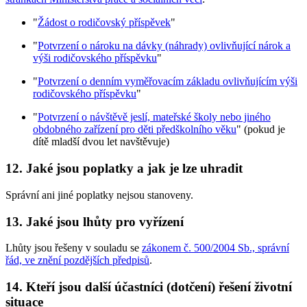
"
Žádost o rodičovský příspěvek
"
"
Potvrzení o nároku na dávky (náhrady) ovlivňující nárok a
výši rodičovského příspěvku
"
"
Potvrzení o denním vyměřovacím základu ovlivňujícím výši
rodičovského příspěvku
"
"
Potvrzení o návštěvě jeslí, mateřské školy nebo jiného
obdobného zařízení pro děti předškolního věku
" (pokud je
dítě mladší dvou let navštěvuje)
12. Jaké jsou poplatky a jak je lze uhradit
Správní ani jiné poplatky nejsou stanoveny.
13. Jaké jsou lhůty pro vyřízení
Lhůty jsou řešeny v souladu se
zákonem č. 500/2004 Sb., správní
řád, ve znění pozdějších předpisů
.
14. Kteří jsou další účastníci (dotčení) řešení životní
situace