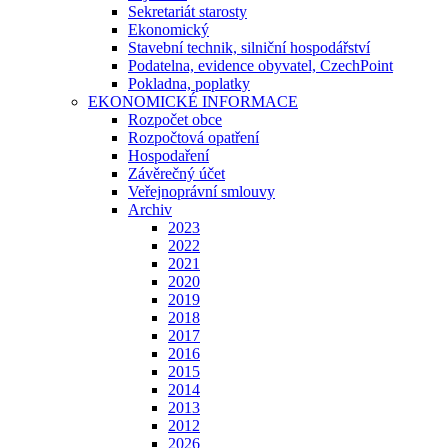
Sekretariát starosty
Ekonomický
Stavební technik, silniční hospodářství
Podatelna, evidence obyvatel, CzechPoint
Pokladna, poplatky
EKONOMICKÉ INFORMACE
Rozpočet obce
Rozpočtová opatření
Hospodaření
Závěrečný účet
Veřejnoprávní smlouvy
Archiv
2023
2022
2021
2020
2019
2018
2017
2016
2015
2014
2013
2012
2026