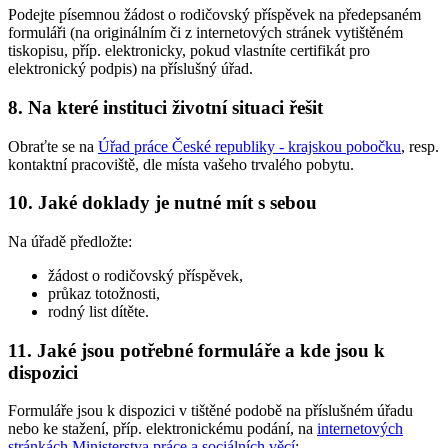
Podejte písemnou žádost o rodičovský příspěvek na předepsaném
formuláři (na originálním či z internetových stránek vytištěném
tiskopisu, příp. elektronicky, pokud vlastníte certifikát pro
elektronický podpis) na příslušný úřad.
8. Na které instituci životní situaci řešit
Obraťte se na
Úřad práce České republiky - krajskou pobočku
, resp.
kontaktní pracoviště, dle místa vašeho trvalého pobytu.
10. Jaké doklady je nutné mít s sebou
Na úřadě předložte:
žádost o rodičovský příspěvek,
průkaz totožnosti,
rodný list dítěte.
11. Jaké jsou potřebné formuláře a kde jsou k
dispozici
Formuláře jsou k dispozici v tištěné podobě na příslušném úřadu
nebo ke stažení, příp. elektronickému podání, na
internetových
stránkách Ministerstva práce a sociálních věcí
: