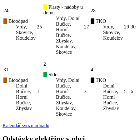
Plasty - nádoby u
24
28
domu
Vrdy, Dolní
Bioodpad
TKO
Bučice,
Vrdy,
25
27
Vrdy,
29
30
Horní
Skovice,
Skovice,
Bučice,
Koudelov
Koudelov
Zbyslav,
Koudelov,
Skovice
2
31
4
Sklo
Bioodpad
Vrdy, Dolní
TKO
Dolní
Bučice,
Dolní
Bučice,
1
Horní
3
Bučice,
5
6
Horní
Bučice,
Horní
Bučice,
Zbyslav,
Bučice,
Zbyslav
Koudelov,
Zbyslav
Skovice
Kalendář svozu odpadu
Odstávky elektřiny v obci