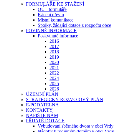
FORMULÁŘE KE STAŽENÍ
OÚ - formuláře
Kácení dřevin
Místní komunikace
Spolky, žádající dotace z rozpočtu obce
POVINNÉ INFORMACE
Poskytnuté informace
2016
2017
2018
2019
2020
2021
2022
2024
2025
2026
ÚZEMNÍ PLÁN
STRATEGICKÝ ROZVOJOVÝ PLÁN
E-PODATELNA
KONTAKTY
NAPIŠTE NÁM
PŘIJATÉ DOTACE
Vybudování sběrného dvora v obci Vrdy
Nádoby k rodinným domům v obci Vrdy