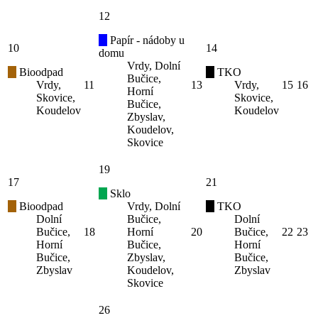
12
Papír - nádoby u
10
14
domu
Vrdy, Dolní
Bioodpad
TKO
Bučice,
Vrdy,
11
13
Vrdy,
15
16
Horní
Skovice,
Skovice,
Bučice,
Koudelov
Koudelov
Zbyslav,
Koudelov,
Skovice
19
17
21
Sklo
Bioodpad
Vrdy, Dolní
TKO
Dolní
Bučice,
Dolní
Bučice,
18
Horní
20
Bučice,
22
23
Horní
Bučice,
Horní
Bučice,
Zbyslav,
Bučice,
Zbyslav
Koudelov,
Zbyslav
Skovice
26