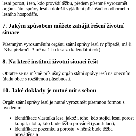
lesní porost, i ten, kdo provádí těžbu, předem písemně vyrozumět
orgán státní správy lesů a doložit vyjádření příslušného odborného
lesního hospodáře.
7. Jakým způsobem můžete zahájit řešení životní
situace
Písemným vyrozuměním orgánu státní správy lesů (v případě, má-li
těžba překročit 3 m³ na 1 ha lesa za kalendářní rok).
8. Na které instituci životní situaci řešit
Obraťte se na místně příslušný orgán státní správy lesů na obecním
úřadu obce s rozšířenou působností.
10. Jaké doklady je nutné mít s sebou
Orgán státní správy lesů je nutné vyrozumět písemnou formou s
uvedením:
identifikace vlastníka lesa, jakož i toho, kdo stojící lesní porost
koupil, i toho, kdo bude těžbu provádět (jsou-li tací),
identifikace pozemku a porostu, v němž bude těžba
prováděna a