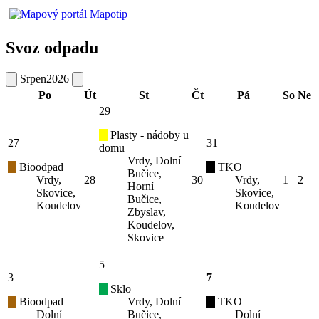
Svoz odpadu
Srpen
2026
Po
Út
St
Čt
Pá
So
Ne
29
Plasty - nádoby u
27
31
domu
Vrdy, Dolní
Bioodpad
TKO
Bučice,
Vrdy,
28
30
Vrdy,
1
2
Horní
Skovice,
Skovice,
Bučice,
Koudelov
Koudelov
Zbyslav,
Koudelov,
Skovice
5
3
7
Sklo
Bioodpad
Vrdy, Dolní
TKO
Dolní
Bučice,
Dolní