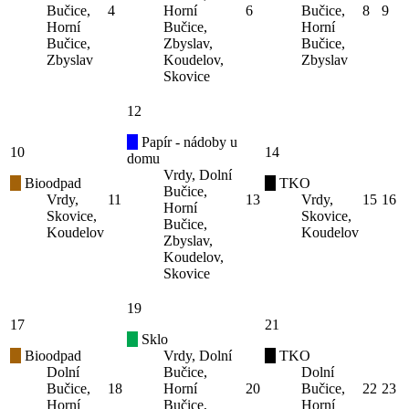
Bučice,
4
Horní
6
Bučice,
8
9
Horní
Bučice,
Horní
Bučice,
Zbyslav,
Bučice,
Zbyslav
Koudelov,
Zbyslav
Skovice
12
Papír - nádoby u
10
14
domu
Vrdy, Dolní
Bioodpad
TKO
Bučice,
Vrdy,
11
13
Vrdy,
15
16
Horní
Skovice,
Skovice,
Bučice,
Koudelov
Koudelov
Zbyslav,
Koudelov,
Skovice
19
17
21
Sklo
Bioodpad
Vrdy, Dolní
TKO
Dolní
Bučice,
Dolní
Bučice,
18
Horní
20
Bučice,
22
23
Horní
Bučice,
Horní