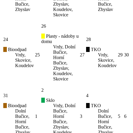
Bučice,
Zbyslav,
Bučice,
Zbyslav
Koudelov,
Zbyslav
Skovice
26
Plasty - nádoby u
24
28
domu
Vrdy, Dolní
Bioodpad
TKO
Bučice,
Vrdy,
25
27
Vrdy,
29
30
Horní
Skovice,
Skovice,
Bučice,
Koudelov
Koudelov
Zbyslav,
Koudelov,
Skovice
2
31
4
Sklo
Bioodpad
Vrdy, Dolní
TKO
Dolní
Bučice,
Dolní
Bučice,
1
Horní
3
Bučice,
5
6
Horní
Bučice,
Horní
Bučice,
Zbyslav,
Bučice,
Zbyslav
Koudelov,
Zbyslav