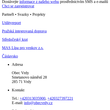
Dostávejte
informace z našeho webu
prostřednictvím SMS a e-mailů
Chci se zaregistrovat
Partneři • Svazky • Projekty
Utilityreport
Pražská integrovaná doprava
Středočeský kraj
MAS Lípa pro venkov z.s.
Čáslavsko
Adresa
Obec Vrdy
Smetanovo náměstí 28
285 71 Vrdy
Kontakt
Tel.:
+420313035900
,
+420327397221
E-mail:
info@obecvrdy.cz