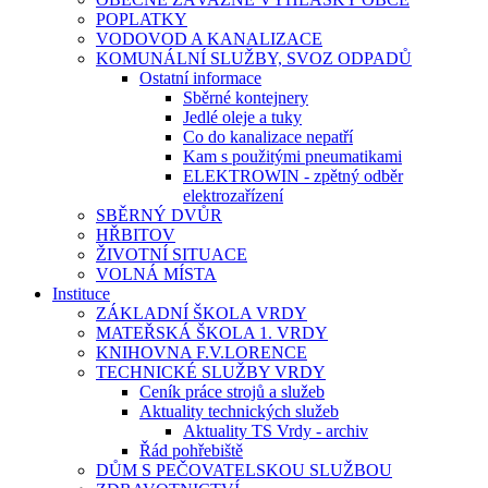
POPLATKY
VODOVOD A KANALIZACE
KOMUNÁLNÍ SLUŽBY, SVOZ ODPADŮ
Ostatní informace
Sběrné kontejnery
Jedlé oleje a tuky
Co do kanalizace nepatří
Kam s použitými pneumatikami
ELEKTROWIN - zpětný odběr
elektrozařízení
SBĚRNÝ DVŮR
HŘBITOV
ŽIVOTNÍ SITUACE
VOLNÁ MÍSTA
Instituce
ZÁKLADNÍ ŠKOLA VRDY
MATEŘSKÁ ŠKOLA 1. VRDY
KNIHOVNA F.V.LORENCE
TECHNICKÉ SLUŽBY VRDY
Ceník práce strojů a služeb
Aktuality technických služeb
Aktuality TS Vrdy - archiv
Řád pohřebiště
DŮM S PEČOVATELSKOU SLUŽBOU