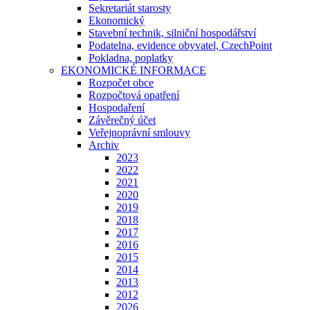
Sekretariát starosty
Ekonomický
Stavební technik, silniční hospodářství
Podatelna, evidence obyvatel, CzechPoint
Pokladna, poplatky
EKONOMICKÉ INFORMACE
Rozpočet obce
Rozpočtová opatření
Hospodaření
Závěrečný účet
Veřejnoprávní smlouvy
Archiv
2023
2022
2021
2020
2019
2018
2017
2016
2015
2014
2013
2012
2026