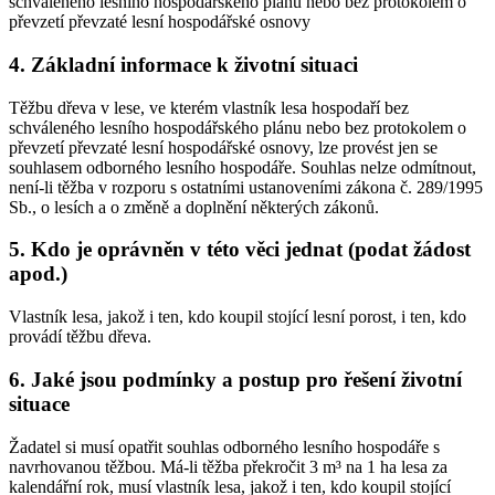
schváleného lesního hospodářského plánu nebo bez protokolem o
převzetí převzaté lesní hospodářské osnovy
4. Základní informace k životní situaci
Těžbu dřeva v lese, ve kterém vlastník lesa hospodaří bez
schváleného lesního hospodářského plánu nebo bez protokolem o
převzetí převzaté lesní hospodářské osnovy, lze provést jen se
souhlasem odborného lesního hospodáře. Souhlas nelze odmítnout,
není-li těžba v rozporu s ostatními ustanoveními zákona č. 289/1995
Sb., o lesích a o změně a doplnění některých zákonů.
5. Kdo je oprávněn v této věci jednat (podat žádost
apod.)
Vlastník lesa, jakož i ten, kdo koupil stojící lesní porost, i ten, kdo
provádí těžbu dřeva.
6. Jaké jsou podmínky a postup pro řešení životní
situace
Žadatel si musí opatřit souhlas odborného lesního hospodáře s
navrhovanou těžbou. Má-li těžba překročit 3 m³ na 1 ha lesa za
kalendářní rok, musí vlastník lesa, jakož i ten, kdo koupil stojící