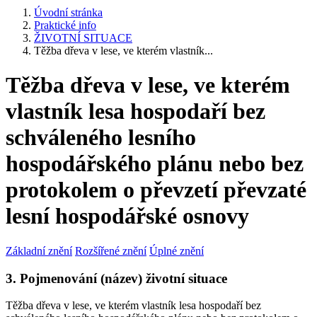
Úvodní stránka
Praktické info
ŽIVOTNÍ SITUACE
Těžba dřeva v lese, ve kterém vlastník...
Těžba dřeva v lese, ve kterém
vlastník lesa hospodaří bez
schváleného lesního
hospodářského plánu nebo bez
protokolem o převzetí převzaté
lesní hospodářské osnovy
Základní znění
Rozšířené znění
Úplné znění
3. Pojmenování (název) životní situace
Těžba dřeva v lese, ve kterém vlastník lesa hospodaří bez