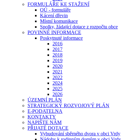
FORMULÁŘE KE STAŽENÍ
OÚ - formuláře
Kácení dřevin
Místní komunikace
Spolky, žádající dotace z rozpočtu obce
POVINNÉ INFORMACE
Poskytnuté informace
2016
2017
2018
2019
2020
2021
2022
2024
2025
2026
ÚZEMNÍ PLÁN
STRATEGICKÝ ROZVOJOVÝ PLÁN
E-PODATELNA
KONTAKTY
NAPIŠTE NÁM
PŘIJATÉ DOTACE
Vybudování sběrného dvora v obci Vrdy
Nádoby k rodinným domům v obci Vrdy