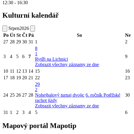
12:30 - 16:30
Kulturní kalendář
Srpen
2026
Po
Út
St
Čt
Pá
So
Ne
27
28
29
30
31
1
2
8
1
3
4
5
6
7
9
Rytíři na Lichnici
Zobrazit všechny záznamy ze dne
10
11
12
13
14
15
16
17
18
19
20
21
22
23
29
2
24
25
26
27
28
Nohejbalový turnaj dvojic
6. ročník Potěžské
30
rachot jízdy
Zobrazit všechny záznamy ze dne
31
1
2
3
4
5
6
Mapový portál Mapotip