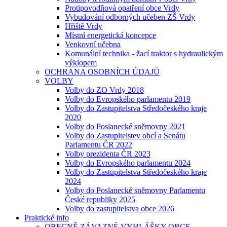
Protipovodňová opatření obce Vrdy
Vybudování odborných učeben ZŠ Vrdy
Hřiště Vrdy
Místní energetická koncepce
Venkovní učebna
Komunální technika - žací traktor s hydraulickým
výklopem
OCHRANA OSOBNÍCH ÚDAJŮ
VOLBY
Volby do ZO Vrdy 2018
Volby do Evropského parlamentu 2019
Volby do Zastupitelstva Středočeského kraje
2020
Volby do Poslanecké sněmovny 2021
Volby do Zastupitelstev obcí a Senátu
Parlamentu ČR 2022
Volby prezidenta ČR 2023
Volby do Evropského parlamentu 2024
Volby do Zastupitelstva Středočeského kraje
2024
Volby do Poslanecké sněmovny Parlamentu
České republiky 2025
Volby do zastupitelstva obce 2026
Praktické info
OBECNĚ ZÁVAZNÉ VYHLÁŠKY OBCE