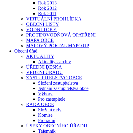
Rok 2013
Rok 2012
Rok 2011
VIRTUÁLNÍ PROHLÍDKA
OBECNÍ LISTY
VODNÍ TOKY
PROTIPOVODŇOVÁ OPATŘENÍ
MAPA OBCE
MAPOVÝ PORTÁL MAPOTIP
Obecní úřad
AKTUALITY
Aktuality - archiv
ÚŘEDNÍ DESKA
VEDENÍ ÚŘADU
ZASTUPITELSTVO OBCE
Složení zastupitelstva
Jednání zastupitelstva obce
Výbory
Pro zastupitele
RADA OBCE
Složení rady
Komise
Pro radní
ÚSEKY OBECNÍHO ÚŘADU
Tajemník