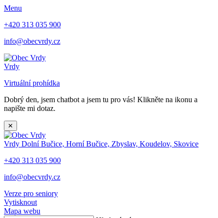
Menu
+420 313 035 900
info@obecvrdy.cz
Vrdy
Virtuální prohídka
Dobrý den, jsem chatbot a jsem tu pro vás! Klikněte na ikonu a
napište mi dotaz.
✕
Vrdy
Dolní Bučice, Horní Bučice, Zbyslav, Koudelov, Skovice
+420 313 035 900
info@obecvrdy.cz
Verze pro seniory
Vytisknout
Mapa webu