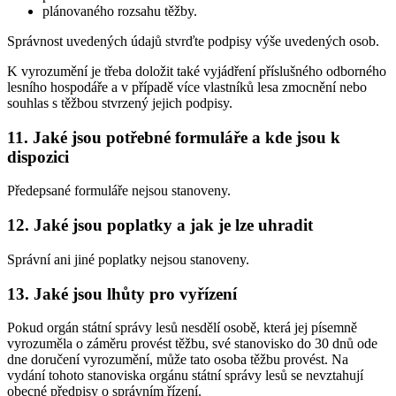
plánovaného rozsahu těžby.
Správnost uvedených údajů stvrďte podpisy výše uvedených osob.
K vyrozumění je třeba doložit také vyjádření příslušného odborného
lesního hospodáře a v případě více vlastníků lesa zmocnění nebo
souhlas s těžbou stvrzený jejich podpisy.
11. Jaké jsou potřebné formuláře a kde jsou k
dispozici
Předepsané formuláře nejsou stanoveny.
12. Jaké jsou poplatky a jak je lze uhradit
Správní ani jiné poplatky nejsou stanoveny.
13. Jaké jsou lhůty pro vyřízení
Pokud orgán státní správy lesů nesdělí osobě, která jej písemně
vyrozuměla o záměru provést těžbu, své stanovisko do 30 dnů ode
dne doručení vyrozumění, může tato osoba těžbu provést. Na
vydání tohoto stanoviska orgánu státní správy lesů se nevztahují
obecné předpisy o správním řízení.