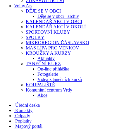
ZDRAVOTNICTVÍ
Volný čas
DĚJE SE V OBCI
Děje se v obci - archiv
KALENDÁŘ AKCÍ V OBCI
KALENDÁŘ AKCÍ V OKOLÍ
SPORTOVNÍ KLUBY
SPOLKY
MIKROREGION ČÁSLAVSKO
MAS LÍPA PRO VENKOV
KROUŽKY A KURZY
Aktuality
TANEČNÍ KURZ
On-line přihláška
Fotogalerie
Videa z tanečních kurzů
KOUPALIŠTĚ
Komunitní centrum Vrdy
Akce
Úřední deska
Kontakty
Odpady
Poplatky
Mapový portál