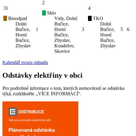
2
31
4
Sklo
Bioodpad
Vrdy, Dolní
TKO
Dolní
Bučice,
Dolní
Bučice,
1
Horní
3
Bučice,
5
6
Horní
Bučice,
Horní
Bučice,
Zbyslav,
Bučice,
Zbyslav
Koudelov,
Zbyslav
Skovice
Kalendář svozu odpadu
Odstávky elektřiny v obci
Pro podrobné informace o tom, kterých nemovitostí se odstávka
týká, rozklikněte ,,VÍCE INFORMACÍ".