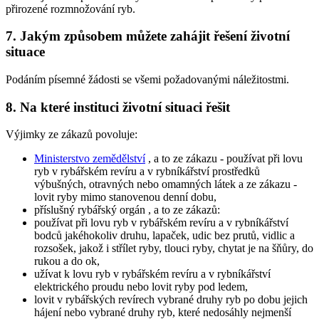
přirozené rozmnožování ryb.
7. Jakým způsobem můžete zahájit řešení životní
situace
Podáním písemné žádosti se všemi požadovanými náležitostmi.
8. Na které instituci životní situaci řešit
Výjimky ze zákazů povoluje:
Ministerstvo zemědělství
, a to ze zákazu - používat při lovu
ryb v rybářském revíru a v rybníkářství prostředků
výbušných, otravných nebo omamných látek a ze zákazu -
lovit ryby mimo stanovenou denní dobu,
příslušný rybářský orgán
, a to ze zákazů:
používat při lovu ryb v rybářském revíru a v rybníkářství
bodců jakéhokoliv druhu, lapaček, udic bez prutů, vidlic a
rozsošek, jakož i střílet ryby, tlouci ryby, chytat je na šňůry, do
rukou a do ok,
užívat k lovu ryb v rybářském revíru a v rybníkářství
elektrického proudu nebo lovit ryby pod ledem,
lovit v rybářských revírech vybrané druhy ryb po dobu jejich
hájení nebo vybrané druhy ryb, které nedosáhly nejmenší