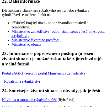
22. Další informace
Dle zákazu a charakteru rybářského revíru nebo rybníku v
rybníkářství se můžete obrátit na:
příslušný krajský úřad - odbor životního prostředí a
zemědělství,
Ministerstvo zemědělství - odbor státní správy lesů, myslivosti
a rybářství
,
Ministerstvo životního prostředí
,
Ministerstvo obrany
.
23. Informace o popisovaném postupu (o řešení
životní situace) je možné získat také z jiných zdrojů
a v jiné formě
Portál eAGRI - resortní portál Ministerstva zemědělství
- Rybářství a rybníkářství
24. Související životní situace a návody, jak je řešit
Návrh na ustanovení rybářské stráže
(Rybářství)