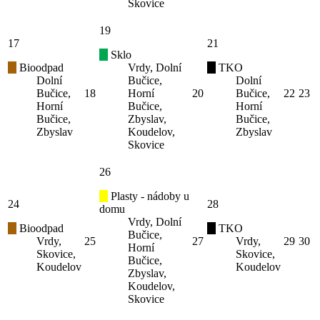
Skovice
19
17
21
Sklo
Bioodpad
Vrdy, Dolní
TKO
Dolní
Bučice,
Dolní
Bučice,
18
Horní
20
Bučice,
22
23
Horní
Bučice,
Horní
Bučice,
Zbyslav,
Bučice,
Zbyslav
Koudelov,
Zbyslav
Skovice
26
Plasty - nádoby u
24
28
domu
Vrdy, Dolní
Bioodpad
TKO
Bučice,
Vrdy,
25
27
Vrdy,
29
30
Horní
Skovice,
Skovice,
Bučice,
Koudelov
Koudelov
Zbyslav,
Koudelov,
Skovice