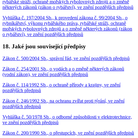
rybářské stráži, ochraně mořských rybolovných zdrojů a o změně
některých zákonů (zákon o rybářství), ve znění pozdějších předpisů
Vyhláška č. 197/2004 Sb., k provedení zákona č. 99/2004 Sb., o
rybníkářství, výkonu rybářského práva, rybářské stráži, ochraně
mořských rybolovných zdrojů a o změně některých zákonů (zákon
o rybářství), ve znění pozdějších předpisů
18. Jaké jsou související předpisy
Zákon č. 500/2004 Sb., správní řád, ve znění pozdějších předpisů
Zákon č. 254/2001 Sb., o vodách a o změně některých zákonů
(vodní zákon), ve znění pozdějších předpisů
Zákon č. 114/1992 Sb., o ochraně přírody a krajiny, ve znění
pozdějších předpisů
Zákon č. 246/1992 Sb., na ochranu zvířat proti týrání, ve znění
pozdějších předpisů
Vyhláška č. 50/1978 Sb., o odborné způsobilosti v elektrotechnice,
ve znění pozdějších předpisů
Zákon č. 200/1990 Sb., o přestupcích, ve znění pozdějších předpisů