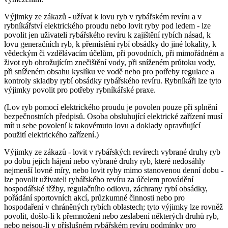
Výjimky ze zákazů -
užívat k lovu ryb v rybářském revíru a v
rybníkářství elektrického proudu nebo lovit ryby pod ledem
- lze
povolit jen uživateli rybářského revíru k zajištění rybích násad, k
lovu generačních ryb, k přemístění rybí obsádky do jiné lokality, k
vědeckým či vzdělávacím účelům, při povodních, při mimořádném a
život ryb ohrožujícím znečištění vody, při sníženém průtoku vody,
při sníženém obsahu kyslíku ve vodě nebo pro potřeby regulace a
kontroly skladby rybí obsádky rybářského revíru. Rybníkáři lze tyto
výjimky povolit pro potřeby rybníkářské praxe.
(Lov ryb pomocí elektrického proudu je povolen pouze při splnění
bezpečnostních předpisů. Osoba obsluhující elektrické zařízení musí
mít u sebe povolení k takovémuto lovu a doklady opravňující
použití elektrického zařízení.)
Výjimky ze zákazů -
lovit v rybářských revírech vybrané druhy ryb
po dobu jejich hájení nebo vybrané druhy ryb, které nedosáhly
nejmenší lovné míry, nebo lovit ryby mimo stanovenou denní dobu
-
lze povolit uživateli rybářského revíru za účelem provádění
hospodářské těžby, regulačního odlovu, záchrany rybí obsádky,
pořádání sportovních akcí, průzkumné činnosti nebo pro
hospodaření v chráněných rybích oblastech; tyto výjimky lze rovněž
povolit, došlo-li k přemnožení nebo zeslabení některých druhů ryb,
nebo nejsou-li v příslušném rybářském revíru podmínky pro