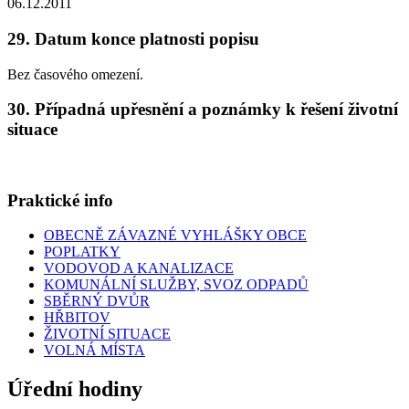
06.12.2011
29. Datum konce platnosti popisu
Bez časového omezení.
30. Případná upřesnění a poznámky k řešení životní
situace
Praktické info
OBECNĚ ZÁVAZNÉ VYHLÁŠKY OBCE
POPLATKY
VODOVOD A KANALIZACE
KOMUNÁLNÍ SLUŽBY, SVOZ ODPADŮ
SBĚRNÝ DVŮR
HŘBITOV
ŽIVOTNÍ SITUACE
VOLNÁ MÍSTA
Úřední hodiny