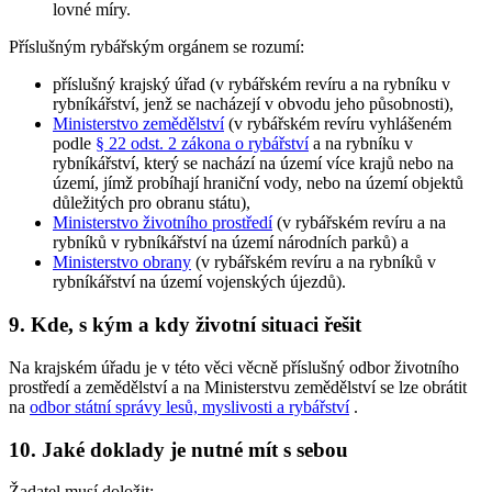
lovné míry.
Příslušným rybářským orgánem
se rozumí:
příslušný krajský úřad (v rybářském revíru a na rybníku v
rybníkářství, jenž se nacházejí v obvodu jeho působnosti),
Ministerstvo zemědělství
(v rybářském revíru vyhlášeném
podle
§ 22 odst. 2 zákona o rybářství
a na rybníku v
rybníkářství, který se nachází na území více krajů nebo na
území, jímž probíhají hraniční vody, nebo na území objektů
důležitých pro obranu státu),
Ministerstvo životního prostředí
(v rybářském revíru a na
rybníků v rybníkářství na území národních parků) a
Ministerstvo obrany
(v rybářském revíru a na rybníků v
rybníkářství na území vojenských újezdů).
9. Kde, s kým a kdy životní situaci řešit
Na krajském úřadu je v této věci věcně příslušný odbor životního
prostředí a zemědělství a na Ministerstvu zemědělství se lze obrátit
na
odbor státní správy lesů, myslivosti a rybářství
.
10. Jaké doklady je nutné mít s sebou
Žadatel musí doložit: