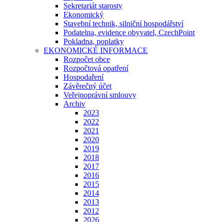
Sekretariát starosty
Ekonomický
Stavební technik, silniční hospodářství
Podatelna, evidence obyvatel, CzechPoint
Pokladna, poplatky
EKONOMICKÉ INFORMACE
Rozpočet obce
Rozpočtová opatření
Hospodaření
Závěrečný účet
Veřejnoprávní smlouvy
Archiv
2023
2022
2021
2020
2019
2018
2017
2016
2015
2014
2013
2012
2026