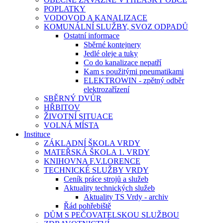
POPLATKY
VODOVOD A KANALIZACE
KOMUNÁLNÍ SLUŽBY, SVOZ ODPADŮ
Ostatní informace
Sběrné kontejnery
Jedlé oleje a tuky
Co do kanalizace nepatří
Kam s použitými pneumatikami
ELEKTROWIN - zpětný odběr
elektrozařízení
SBĚRNÝ DVŮR
HŘBITOV
ŽIVOTNÍ SITUACE
VOLNÁ MÍSTA
Instituce
ZÁKLADNÍ ŠKOLA VRDY
MATEŘSKÁ ŠKOLA 1. VRDY
KNIHOVNA F.V.LORENCE
TECHNICKÉ SLUŽBY VRDY
Ceník práce strojů a služeb
Aktuality technických služeb
Aktuality TS Vrdy - archiv
Řád pohřebiště
DŮM S PEČOVATELSKOU SLUŽBOU