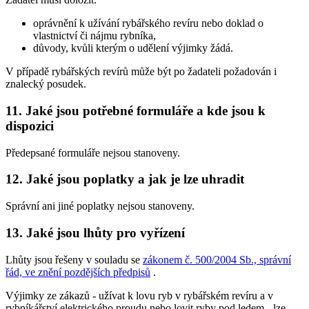
oprávnění k užívání rybářského revíru nebo doklad o
vlastnictví či nájmu rybníka,
důvody, kvůli kterým o udělení výjimky žádá.
V případě rybářských revírů může být po žadateli požadován i
znalecký posudek.
11. Jaké jsou potřebné formuláře a kde jsou k
dispozici
Předepsané formuláře nejsou stanoveny.
12. Jaké jsou poplatky a jak je lze uhradit
Správní ani jiné poplatky nejsou stanoveny.
13. Jaké jsou lhůty pro vyřízení
Lhůty jsou řešeny v souladu se
zákonem č. 500/2004 Sb., správní
řád, ve znění pozdějších předpisů
.
Výjimky ze zákazů -
užívat k lovu ryb v rybářském revíru a v
rybníkářství elektrického proudu nebo lovit ryby pod ledem
- lze