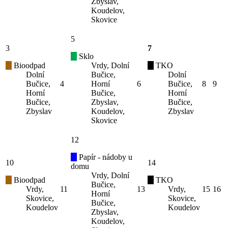
Zbyslav,
Koudelov,
Skovice
5
3
7
Sklo
Bioodpad
Vrdy, Dolní
TKO
Dolní
Bučice,
Dolní
Bučice,
4
Horní
6
Bučice,
8
9
Horní
Bučice,
Horní
Bučice,
Zbyslav,
Bučice,
Zbyslav
Koudelov,
Zbyslav
Skovice
12
Papír - nádoby u
10
14
domu
Vrdy, Dolní
Bioodpad
TKO
Bučice,
Vrdy,
11
13
Vrdy,
15
16
Horní
Skovice,
Skovice,
Bučice,
Koudelov
Koudelov
Zbyslav,
Koudelov,