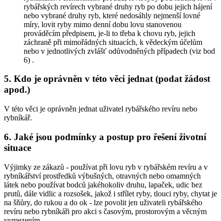
rybářských revírech vybrané druhy ryb po dobu jejich hájení
nebo vybrané druhy ryb, které nedosáhly nejmenší lovné
míry, lovit ryby mimo denní dobu lovu stanovenou
prováděcím předpisem,
je-li to třeba k chovu ryb, jejich
záchraně při mimořádných situacích, k vědeckým účelům
nebo v jednotlivých zvlášť odůvodněných případech (viz bod
6)
.
5. Kdo je oprávněn v této věci jednat (podat žádost
apod.)
V této věci je oprávněn jednat uživatel rybářského revíru nebo
rybníkář.
6. Jaké jsou podmínky a postup pro řešení životní
situace
Výjimky ze zákazů -
používat při lovu ryb v rybářském revíru a v
rybníkářství prostředků výbušných, otravných nebo omamných
látek nebo používat bodců jakéhokoliv druhu, lapaček, udic bez
prutů, dále vidlic a rozsošek, jakož i střílet ryby, tlouci ryby, chytat je
na šňůry, do rukou a do ok
- lze povolit jen uživateli rybářského
revíru nebo rybníkáři pro akci s časovým, prostorovým a věcným
vymezením.