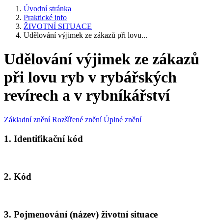
Úvodní stránka
Praktické info
ŽIVOTNÍ SITUACE
Udělování výjimek ze zákazů při lovu...
Udělování výjimek ze zákazů
při lovu ryb v rybářských
revírech a v rybníkářství
Základní znění
Rozšířené znění
Úplné znění
1. Identifikační kód
2. Kód
3. Pojmenování (název) životní situace