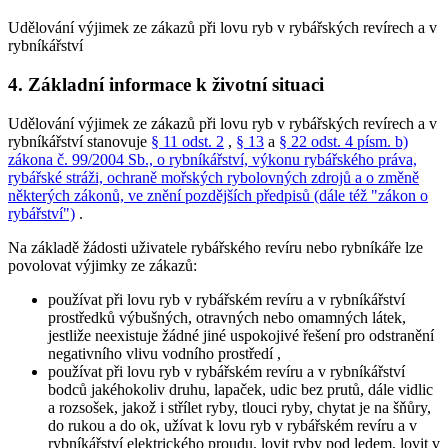
Udělování výjimek ze zákazů při lovu ryb v rybářských revírech a v
rybníkářství
4. Základní informace k životní situaci
Udělování výjimek ze zákazů při lovu ryb v rybářských revírech a v
rybníkářství stanovuje
§ 11 odst. 2
,
§ 13
a
§ 22 odst. 4 písm. b)
zákona č. 99/2004 Sb., o rybníkářství, výkonu rybářského práva,
rybářské stráži, ochraně mořských rybolovných zdrojů a o změně
některých zákonů, ve znění pozdějších předpisů (dále též "zákon o
rybářství")
.
Na základě žádosti uživatele rybářského revíru nebo rybníkáře lze
povolovat výjimky ze zákazů:
používat při lovu ryb v rybářském revíru a v rybníkářství
prostředků výbušných, otravných nebo omamných látek,
jestliže neexistuje žádné jiné uspokojivé řešení pro odstranění
negativního vlivu vodního prostředí
,
používat při lovu ryb v rybářském revíru a v rybníkářství
bodců jakéhokoliv druhu, lapaček, udic bez prutů, dále vidlic
a rozsošek, jakož i střílet ryby, tlouci ryby, chytat je na šňůry,
do rukou a do ok, užívat k lovu ryb v rybářském revíru a v
rybníkářství elektrického proudu, lovit ryby pod ledem, lovit v