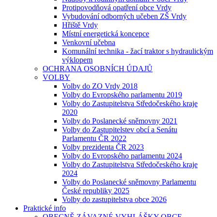
Protipovodňová opatření obce Vrdy
Vybudování odborných učeben ZŠ Vrdy
Hřiště Vrdy
Místní energetická koncepce
Venkovní učebna
Komunální technika - žací traktor s hydraulickým
výklopem
OCHRANA OSOBNÍCH ÚDAJŮ
VOLBY
Volby do ZO Vrdy 2018
Volby do Evropského parlamentu 2019
Volby do Zastupitelstva Středočeského kraje
2020
Volby do Poslanecké sněmovny 2021
Volby do Zastupitelstev obcí a Senátu
Parlamentu ČR 2022
Volby prezidenta ČR 2023
Volby do Evropského parlamentu 2024
Volby do Zastupitelstva Středočeského kraje
2024
Volby do Poslanecké sněmovny Parlamentu
České republiky 2025
Volby do zastupitelstva obce 2026
Praktické info
OBECNĚ ZÁVAZNÉ VYHLÁŠKY OBCE