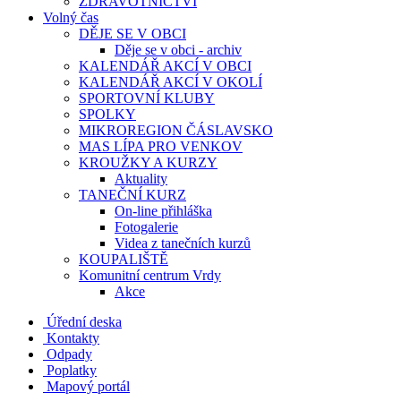
ZDRAVOTNICTVÍ
Volný čas
DĚJE SE V OBCI
Děje se v obci - archiv
KALENDÁŘ AKCÍ V OBCI
KALENDÁŘ AKCÍ V OKOLÍ
SPORTOVNÍ KLUBY
SPOLKY
MIKROREGION ČÁSLAVSKO
MAS LÍPA PRO VENKOV
KROUŽKY A KURZY
Aktuality
TANEČNÍ KURZ
On-line přihláška
Fotogalerie
Videa z tanečních kurzů
KOUPALIŠTĚ
Komunitní centrum Vrdy
Akce
Úřední deska
Kontakty
Odpady
Poplatky
Mapový portál