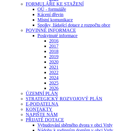
FORMULÁŘE KE STAŽENÍ
OÚ - formuláře
Kácení dřevin
Místní komunikace
Spolky, žádající dotace z rozpočtu obce
POVINNÉ INFORMACE
Poskytnuté informace
2016
2017
2018
2019
2020
2021
2022
2024
2025
2026
ÚZEMNÍ PLÁN
STRATEGICKÝ ROZVOJOVÝ PLÁN
E-PODATELNA
KONTAKTY
NAPIŠTE NÁM
PŘIJATÉ DOTACE
Vybudování sběrného dvora v obci Vrdy
Nádoby k rodinným domům v obci Vrdy