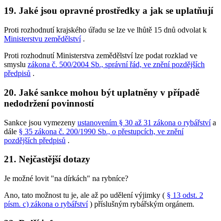
19. Jaké jsou opravné prostředky a jak se uplatňují
Proti rozhodnutí krajského úřadu se lze ve lhůtě 15 dnů odvolat k
Ministerstvu zemědělství
.
Proti rozhodnutí Ministerstva zemědělství lze podat rozklad ve
smyslu
zákona č. 500/2004 Sb., správní řád, ve znění pozdějších
předpisů
.
20. Jaké sankce mohou být uplatněny v případě
nedodržení povinností
Sankce jsou vymezeny
ustanovením § 30 až 31 zákona o rybářství
a
dále
§ 35 zákona č. 200/1990 Sb., o přestupcích, ve znění
pozdějších předpisů
.
21. Nejčastější dotazy
Je možné lovit "na dírkách" na rybníce?
Ano, tato možnost tu je, ale až po udělení výjimky (
§ 13 odst. 2
písm. c) zákona o rybářství
) příslušným rybářským orgánem.