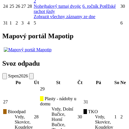
2
24
25
26
27
28
Nohejbalový turnaj dvojic
6. ročník Potěžské
30
rachot jízdy
Zobrazit všechny záznamy ze dne
31
1
2
3
4
5
6
Mapový portál Mapotip
Svoz odpadu
Srpen
2026
Po
Út
St
Čt
Pá
So
Ne
29
Plasty - nádoby u
27
31
domu
Vrdy, Dolní
Bioodpad
TKO
Bučice,
Vrdy,
28
30
Vrdy,
1
2
Horní
Skovice,
Skovice,
Bučice,
Koudelov
Koudelov