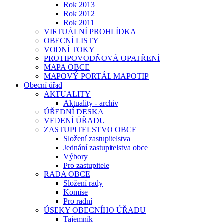
Rok 2013
Rok 2012
Rok 2011
VIRTUÁLNÍ PROHLÍDKA
OBECNÍ LISTY
VODNÍ TOKY
PROTIPOVODŇOVÁ OPATŘENÍ
MAPA OBCE
MAPOVÝ PORTÁL MAPOTIP
Obecní úřad
AKTUALITY
Aktuality - archiv
ÚŘEDNÍ DESKA
VEDENÍ ÚŘADU
ZASTUPITELSTVO OBCE
Složení zastupitelstva
Jednání zastupitelstva obce
Výbory
Pro zastupitele
RADA OBCE
Složení rady
Komise
Pro radní
ÚSEKY OBECNÍHO ÚŘADU
Tajemník