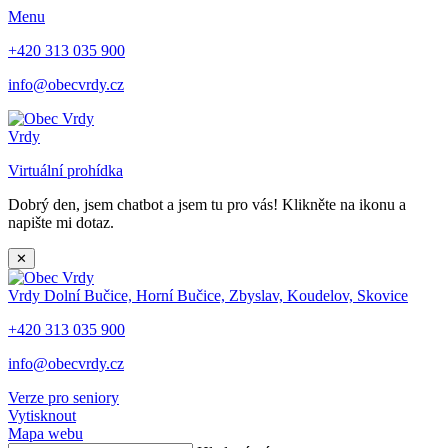
Menu
+420 313 035 900
info@obecvrdy.cz
Vrdy
Virtuální prohídka
Dobrý den, jsem chatbot a jsem tu pro vás! Klikněte na ikonu a
napište mi dotaz.
✕
Vrdy
Dolní Bučice, Horní Bučice, Zbyslav, Koudelov, Skovice
+420 313 035 900
info@obecvrdy.cz
Verze pro seniory
Vytisknout
Mapa webu