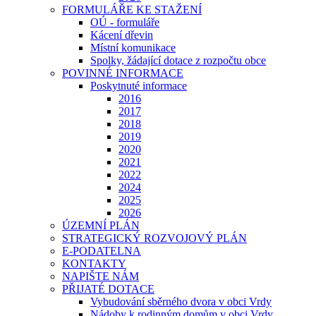
FORMULÁŘE KE STAŽENÍ
OÚ - formuláře
Kácení dřevin
Místní komunikace
Spolky, žádající dotace z rozpočtu obce
POVINNÉ INFORMACE
Poskytnuté informace
2016
2017
2018
2019
2020
2021
2022
2024
2025
2026
ÚZEMNÍ PLÁN
STRATEGICKÝ ROZVOJOVÝ PLÁN
E-PODATELNA
KONTAKTY
NAPIŠTE NÁM
PŘIJATÉ DOTACE
Vybudování sběrného dvora v obci Vrdy
Nádoby k rodinným domům v obci Vrdy