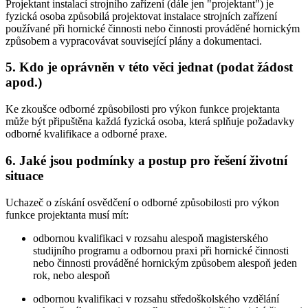
Projektant instalací strojního zařízení (dále jen "projektant") je
fyzická osoba způsobilá projektovat instalace strojních zařízení
používané při hornické činnosti nebo činnosti prováděné hornickým
způsobem a vypracovávat související plány a dokumentaci.
5. Kdo je oprávněn v této věci jednat (podat žádost
apod.)
Ke zkoušce odborné způsobilosti pro výkon funkce projektanta
může být připuštěna každá fyzická osoba, která splňuje požadavky
odborné kvalifikace a odborné praxe.
6. Jaké jsou podmínky a postup pro řešení životní
situace
Uchazeč o získání osvědčení o odborné způsobilosti pro výkon
funkce projektanta musí mít:
odbornou kvalifikaci v rozsahu alespoň magisterského
studijního programu a odbornou praxi při hornické činnosti
nebo činnosti prováděné hornickým způsobem alespoň jeden
rok, nebo alespoň
odbornou kvalifikaci v rozsahu středoškolského vzdělání