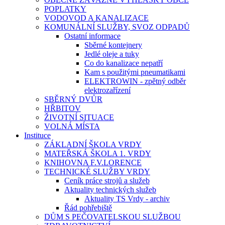
POPLATKY
VODOVOD A KANALIZACE
KOMUNÁLNÍ SLUŽBY, SVOZ ODPADŮ
Ostatní informace
Sběrné kontejnery
Jedlé oleje a tuky
Co do kanalizace nepatří
Kam s použitými pneumatikami
ELEKTROWIN - zpětný odběr
elektrozařízení
SBĚRNÝ DVŮR
HŘBITOV
ŽIVOTNÍ SITUACE
VOLNÁ MÍSTA
Instituce
ZÁKLADNÍ ŠKOLA VRDY
MATEŘSKÁ ŠKOLA 1. VRDY
KNIHOVNA F.V.LORENCE
TECHNICKÉ SLUŽBY VRDY
Ceník práce strojů a služeb
Aktuality technických služeb
Aktuality TS Vrdy - archiv
Řád pohřebiště
DŮM S PEČOVATELSKOU SLUŽBOU