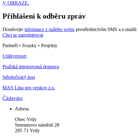
V OBRAZE.
Přihlášení k odběru zpráv
Dostávejte
informace z našeho webu
prostřednictvím SMS a e-mailů
Chci se zaregistrovat
Partneři • Svazky • Projekty
Utilityreport
Pražská integrovaná doprava
Středočeský kraj
MAS Lípa pro venkov z.s.
Čáslavsko
Adresa
Obec Vrdy
Smetanovo náměstí 28
285 71 Vrdy