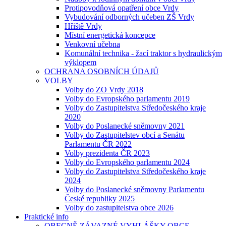
Protipovodňová opatření obce Vrdy
Vybudování odborných učeben ZŠ Vrdy
Hřiště Vrdy
Místní energetická koncepce
Venkovní učebna
Komunální technika - žací traktor s hydraulickým
výklopem
OCHRANA OSOBNÍCH ÚDAJŮ
VOLBY
Volby do ZO Vrdy 2018
Volby do Evropského parlamentu 2019
Volby do Zastupitelstva Středočeského kraje
2020
Volby do Poslanecké sněmovny 2021
Volby do Zastupitelstev obcí a Senátu
Parlamentu ČR 2022
Volby prezidenta ČR 2023
Volby do Evropského parlamentu 2024
Volby do Zastupitelstva Středočeského kraje
2024
Volby do Poslanecké sněmovny Parlamentu
České republiky 2025
Volby do zastupitelstva obce 2026
Praktické info
OBECNĚ ZÁVAZNÉ VYHLÁŠKY OBCE