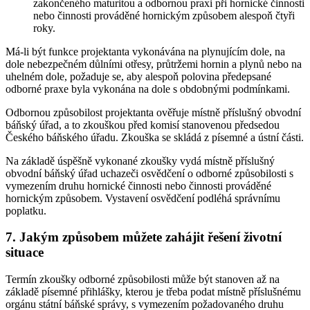
zakončeného maturitou a odbornou praxi při hornické činnosti
nebo činnosti prováděné hornickým způsobem alespoň čtyři
roky.
Má-li být funkce projektanta vykonávána na plynujícím dole, na
dole nebezpečném důlními otřesy, průtržemi hornin a plynů nebo na
uhelném dole, požaduje se, aby alespoň polovina předepsané
odborné praxe byla vykonána na dole s obdobnými podmínkami.
Odbornou způsobilost projektanta ověřuje místně příslušný obvodní
báňský úřad, a to zkouškou před komisí stanovenou předsedou
Českého báňského úřadu. Zkouška se skládá z písemné a ústní části.
Na základě úspěšně vykonané zkoušky vydá místně příslušný
obvodní báňský úřad uchazeči osvědčení o odborné způsobilosti s
vymezením druhu hornické činnosti nebo činnosti prováděné
hornickým způsobem. Vystavení osvědčení podléhá správnímu
poplatku.
7. Jakým způsobem můžete zahájit řešení životní
situace
Termín zkoušky odborné způsobilosti může být stanoven až na
základě písemné přihlášky, kterou je třeba podat místně příslušnému
orgánu státní báňské správy, s vymezením požadovaného druhu