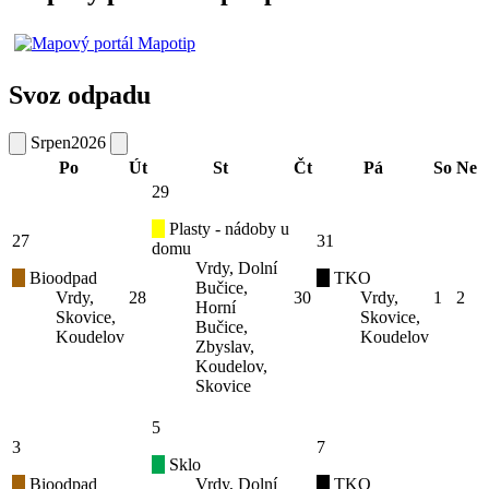
Svoz odpadu
Srpen
2026
Po
Út
St
Čt
Pá
So
Ne
29
Plasty - nádoby u
27
31
domu
Vrdy, Dolní
Bioodpad
TKO
Bučice,
Vrdy,
28
30
Vrdy,
1
2
Horní
Skovice,
Skovice,
Bučice,
Koudelov
Koudelov
Zbyslav,
Koudelov,
Skovice
5
3
7
Sklo
Bioodpad
Vrdy, Dolní
TKO