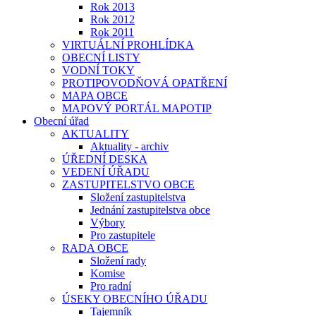
Rok 2013
Rok 2012
Rok 2011
VIRTUÁLNÍ PROHLÍDKA
OBECNÍ LISTY
VODNÍ TOKY
PROTIPOVODŇOVÁ OPATŘENÍ
MAPA OBCE
MAPOVÝ PORTÁL MAPOTIP
Obecní úřad
AKTUALITY
Aktuality - archiv
ÚŘEDNÍ DESKA
VEDENÍ ÚŘADU
ZASTUPITELSTVO OBCE
Složení zastupitelstva
Jednání zastupitelstva obce
Výbory
Pro zastupitele
RADA OBCE
Složení rady
Komise
Pro radní
ÚSEKY OBECNÍHO ÚŘADU
Tajemník