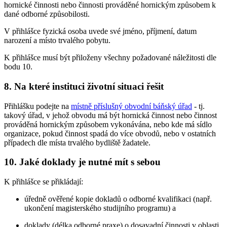
hornické činnosti nebo činnosti prováděné hornickým způsobem k
dané odborné způsobilosti.
V přihlášce fyzická osoba uvede své jméno, příjmení, datum
narození a místo trvalého pobytu.
K přihlášce musí být přiloženy všechny požadované náležitosti dle
bodu 10.
8. Na které instituci životní situaci řešit
Přihlášku podejte na
místně příslušný obvodní báňský úřad
- tj.
takový úřad, v jehož obvodu má být hornická činnost nebo činnost
prováděná hornickým způsobem vykonávána, nebo kde má sídlo
organizace, pokud činnost spadá do více obvodů, nebo v ostatních
případech dle místa trvalého bydliště žadatele.
10. Jaké doklady je nutné mít s sebou
K přihlášce se přikládají:
úředně ověřené kopie dokladů o odborné kvalifikaci (např.
ukončení magisterského studijního programu) a
doklady (délka odborné praxe) o dosavadní činnosti v oblasti