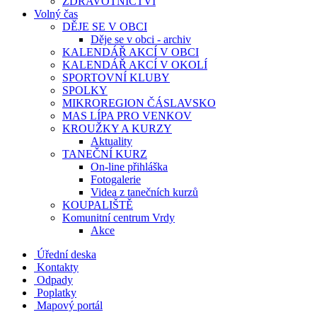
ZDRAVOTNICTVÍ
Volný čas
DĚJE SE V OBCI
Děje se v obci - archiv
KALENDÁŘ AKCÍ V OBCI
KALENDÁŘ AKCÍ V OKOLÍ
SPORTOVNÍ KLUBY
SPOLKY
MIKROREGION ČÁSLAVSKO
MAS LÍPA PRO VENKOV
KROUŽKY A KURZY
Aktuality
TANEČNÍ KURZ
On-line přihláška
Fotogalerie
Videa z tanečních kurzů
KOUPALIŠTĚ
Komunitní centrum Vrdy
Akce
Úřední deska
Kontakty
Odpady
Poplatky
Mapový portál