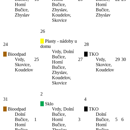
Horní
Bučice,
Horní
Bučice,
Zbyslav,
Bučice,
Zbyslav
Koudelov,
Zbyslav
Skovice
26
Plasty - nádoby u
24
28
domu
Vrdy, Dolní
Bioodpad
TKO
Bučice,
Vrdy,
25
27
Vrdy,
29
30
Horní
Skovice,
Skovice,
Bučice,
Koudelov
Koudelov
Zbyslav,
Koudelov,
Skovice
2
31
4
Sklo
Bioodpad
Vrdy, Dolní
TKO
Dolní
Bučice,
Dolní
Bučice,
1
Horní
3
Bučice,
5
6
Horní
Bučice,
Horní
Bučice,
Zbyslav,
Bučice,