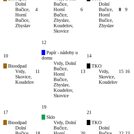
Dolní
Bučice,
Dolní
Bučice,
4
Horní
6
Bučice,
8
9
Horní
Bučice,
Horní
Bučice,
Zbyslav,
Bučice,
Zbyslav
Koudelov,
Zbyslav
Skovice
12
Papír - nádoby u
10
14
domu
Vrdy, Dolní
Bioodpad
TKO
Bučice,
Vrdy,
11
13
Vrdy,
15
16
Horní
Skovice,
Skovice,
Bučice,
Koudelov
Koudelov
Zbyslav,
Koudelov,
Skovice
19
17
21
Sklo
Bioodpad
Vrdy, Dolní
TKO
Dolní
Bučice,
Dolní
Bučice,
18
Horní
20
Bučice,
22
23