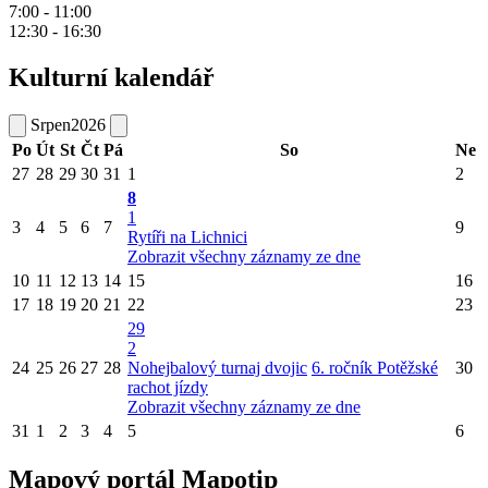
7:00 - 11:00
12:30 - 16:30
Kulturní kalendář
Srpen
2026
Po
Út
St
Čt
Pá
So
Ne
27
28
29
30
31
1
2
8
1
3
4
5
6
7
9
Rytíři na Lichnici
Zobrazit všechny záznamy ze dne
10
11
12
13
14
15
16
17
18
19
20
21
22
23
29
2
24
25
26
27
28
Nohejbalový turnaj dvojic
6. ročník Potěžské
30
rachot jízdy
Zobrazit všechny záznamy ze dne
31
1
2
3
4
5
6
Mapový portál Mapotip