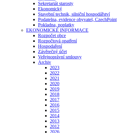
Sekretariát starosty
Ekonomický
Stavební technik, silniční hospodářství
Podatelna, evidence obyvatel, CzechPoint
Pokladna, poplatky
EKONOMICKÉ INFORMACE
Rozpočet obce
Rozpočtová opatření
Hospodaření
Závěrečný účet
Veřejnoprávní smlouvy
Archiv
2023
2022
2021
2020
2019
2018
2017
2016
2015
2014
2013
2012
2026