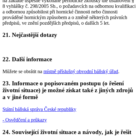
na základě úspěšně vykonané periodické zkoušky dle ustanovení §
8 vyhlášky č. 298/2005 Sb., o požadavcích na odbornou kvalifikaci
a odbornou způsobilost při hornické činnosti nebo činnosti
prováděné hornickým způsobem a o změně některých právních
předpisů, ve znění pozdějších předpisů, o dalších 5 let.
21. Nejčastější dotazy
22. Další informace
Můžete se obrátit na
místně příslušný obvodní báňský úřad
.
23. Informace o popisovaném postupu (o řešení
životní situace) je možné získat také z jiných zdrojů
a v jiné formě
Státní báňská správa České republiky
- Osvědčení a průkazy
24. Související životní situace a návody, jak je řešit