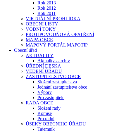
Rok 2013
Rok 2012
Rok 2011
VIRTUÁLNÍ PROHLÍDKA
OBECNÍ LISTY
VODNÍ TOKY
PROTIPOVODŇOVÁ OPATŘENÍ
MAPA OBCE
MAPOVÝ PORTÁL MAPOTIP
Obecní úřad
AKTUALITY
Aktuality - archiv
ÚŘEDNÍ DESKA
VEDENÍ ÚŘADU
ZASTUPITELSTVO OBCE
Složení zastupitelstva
Jednání zastupitelstva obce
Výbory
Pro zastupitele
RADA OBCE
Složení rady
Komise
Pro radní
ÚSEKY OBECNÍHO ÚŘADU
Tajemník