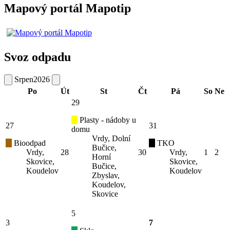
Mapový portál Mapotip
Svoz odpadu
Srpen
2026
Po
Út
St
Čt
Pá
So
Ne
29
Plasty - nádoby u
27
31
domu
Vrdy, Dolní
Bioodpad
TKO
Bučice,
Vrdy,
28
30
Vrdy,
1
2
Horní
Skovice,
Skovice,
Bučice,
Koudelov
Koudelov
Zbyslav,
Koudelov,
Skovice
5
3
7