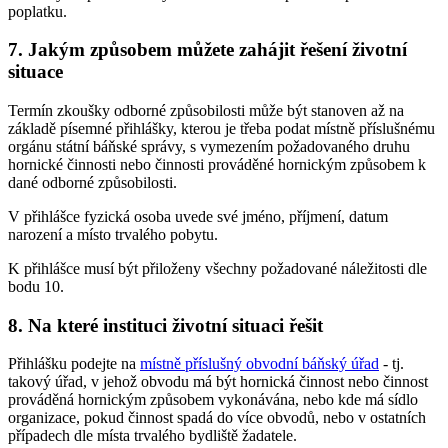
poplatku.
7. Jakým způsobem můžete zahájit řešení životní
situace
Termín zkoušky odborné způsobilosti může být stanoven až na
základě písemné přihlášky, kterou je třeba podat místně příslušnému
orgánu státní báňské správy, s vymezením požadovaného druhu
hornické činnosti nebo činnosti prováděné hornickým způsobem k
dané odborné způsobilosti.
V přihlášce fyzická osoba uvede své jméno, příjmení, datum
narození a místo trvalého pobytu.
K přihlášce musí být přiloženy všechny požadované náležitosti dle
bodu 10.
8. Na které instituci životní situaci řešit
Přihlášku podejte na
místně příslušný obvodní báňský úřad
- tj.
takový úřad, v jehož obvodu má být hornická činnost nebo činnost
prováděná hornickým způsobem vykonávána, nebo kde má sídlo
organizace, pokud činnost spadá do více obvodů, nebo v ostatních
případech dle místa trvalého bydliště žadatele.