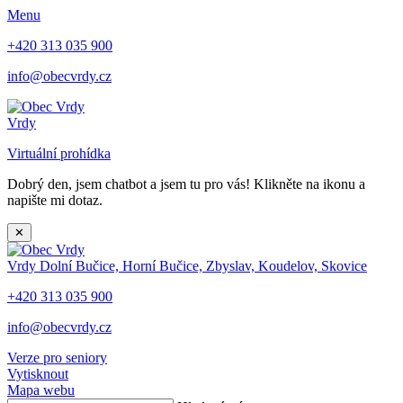
Menu
+420 313 035 900
info@obecvrdy.cz
Vrdy
Virtuální prohídka
Dobrý den, jsem chatbot a jsem tu pro vás! Klikněte na ikonu a
napište mi dotaz.
✕
Vrdy
Dolní Bučice, Horní Bučice, Zbyslav, Koudelov, Skovice
+420 313 035 900
info@obecvrdy.cz
Verze pro seniory
Vytisknout
Mapa webu