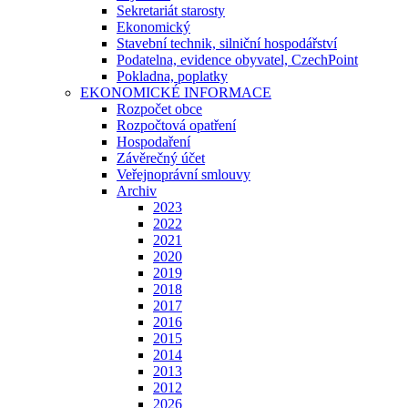
Sekretariát starosty
Ekonomický
Stavební technik, silniční hospodářství
Podatelna, evidence obyvatel, CzechPoint
Pokladna, poplatky
EKONOMICKÉ INFORMACE
Rozpočet obce
Rozpočtová opatření
Hospodaření
Závěrečný účet
Veřejnoprávní smlouvy
Archiv
2023
2022
2021
2020
2019
2018
2017
2016
2015
2014
2013
2012
2026