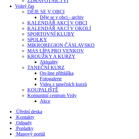
ZDRAVOTNICTVÍ
Volný čas
DĚJE SE V OBCI
Děje se v obci - archiv
KALENDÁŘ AKCÍ V OBCI
KALENDÁŘ AKCÍ V OKOLÍ
SPORTOVNÍ KLUBY
SPOLKY
MIKROREGION ČÁSLAVSKO
MAS LÍPA PRO VENKOV
KROUŽKY A KURZY
Aktuality
TANEČNÍ KURZ
On-line přihláška
Fotogalerie
Videa z tanečních kurzů
KOUPALIŠTĚ
Komunitní centrum Vrdy
Akce
Úřední deska
Kontakty
Odpady
Poplatky
Mapový portál