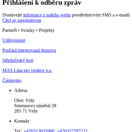
Přihlášení k odběru zpráv
Dostávejte
informace z našeho webu
prostřednictvím SMS a e-mailů
Chci se zaregistrovat
Partneři • Svazky • Projekty
Utilityreport
Pražská integrovaná doprava
Středočeský kraj
MAS Lípa pro venkov z.s.
Čáslavsko
Adresa
Obec Vrdy
Smetanovo náměstí 28
285 71 Vrdy
Kontakt
Tel.:
+420313035900
,
+420327397221