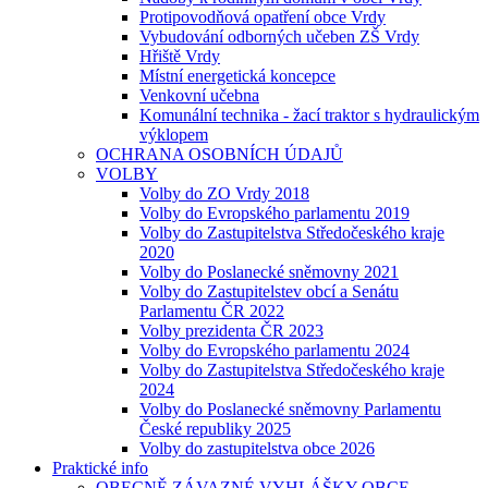
Protipovodňová opatření obce Vrdy
Vybudování odborných učeben ZŠ Vrdy
Hřiště Vrdy
Místní energetická koncepce
Venkovní učebna
Komunální technika - žací traktor s hydraulickým
výklopem
OCHRANA OSOBNÍCH ÚDAJŮ
VOLBY
Volby do ZO Vrdy 2018
Volby do Evropského parlamentu 2019
Volby do Zastupitelstva Středočeského kraje
2020
Volby do Poslanecké sněmovny 2021
Volby do Zastupitelstev obcí a Senátu
Parlamentu ČR 2022
Volby prezidenta ČR 2023
Volby do Evropského parlamentu 2024
Volby do Zastupitelstva Středočeského kraje
2024
Volby do Poslanecké sněmovny Parlamentu
České republiky 2025
Volby do zastupitelstva obce 2026
Praktické info
OBECNĚ ZÁVAZNÉ VYHLÁŠKY OBCE