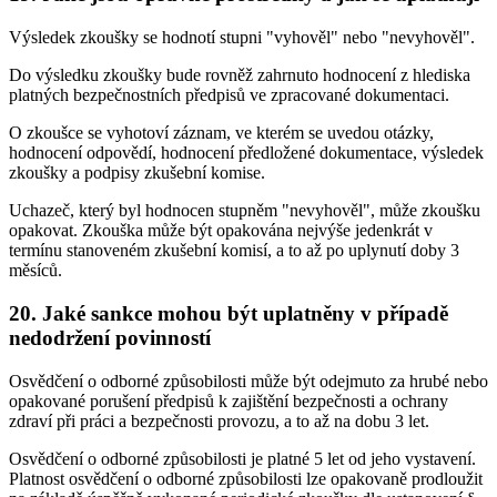
Výsledek zkoušky se hodnotí stupni "vyhověl" nebo "nevyhověl".
Do výsledku zkoušky bude rovněž zahrnuto hodnocení z hlediska
platných bezpečnostních předpisů ve zpracované dokumentaci.
O zkoušce se vyhotoví záznam, ve kterém se uvedou otázky,
hodnocení odpovědí, hodnocení předložené dokumentace, výsledek
zkoušky a podpisy zkušební komise.
Uchazeč, který byl hodnocen stupněm "nevyhověl", může zkoušku
opakovat. Zkouška může být opakována nejvýše jedenkrát v
termínu stanoveném zkušební komisí, a to až po uplynutí doby 3
měsíců.
20. Jaké sankce mohou být uplatněny v případě
nedodržení povinností
Osvědčení o odborné způsobilosti může být odejmuto za hrubé nebo
opakované porušení předpisů k zajištění bezpečnosti a ochrany
zdraví při práci a bezpečnosti provozu, a to až na dobu 3 let.
Osvědčení o odborné způsobilosti je platné 5 let od jeho vystavení.
Platnost osvědčení o odborné způsobilosti lze opakovaně prodloužit