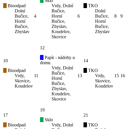
Sklo
Bioodpad
Vrdy, Dolní
TKO
Dolní
Bučice,
Dolní
Bučice,
4
Horní
6
Bučice,
8
9
Horní
Bučice,
Horní
Bučice,
Zbyslav,
Bučice,
Zbyslav
Koudelov,
Zbyslav
Skovice
12
Papír - nádoby u
10
14
domu
Vrdy, Dolní
Bioodpad
TKO
Bučice,
Vrdy,
11
13
Vrdy,
15
16
Horní
Skovice,
Skovice,
Bučice,
Koudelov
Koudelov
Zbyslav,
Koudelov,
Skovice
19
17
21
Sklo
Bioodpad
Vrdy, Dolní
TKO