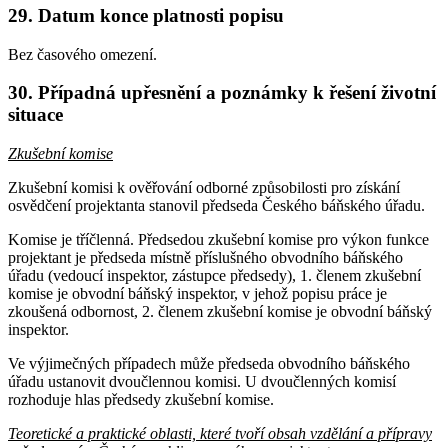
29. Datum konce platnosti popisu
Bez časového omezení.
30. Případná upřesnění a poznámky k řešení životní
situace
Zkušební komise
Zkušební komisi k ověřování odborné způsobilosti pro získání
osvědčení projektanta stanovil předseda Českého báňského úřadu.
Komise je tříčlenná. Předsedou zkušební komise pro výkon funkce
projektant je předseda místně příslušného obvodního báňského
úřadu (vedoucí inspektor, zástupce předsedy), 1. členem zkušební
komise je obvodní báňský inspektor, v jehož popisu práce je
zkoušená odbornost, 2. členem zkušební komise je obvodní báňský
inspektor.
Ve výjimečných případech může předseda obvodního báňského
úřadu ustanovit dvoučlennou komisi. U dvoučlenných komisí
rozhoduje hlas předsedy zkušební komise.
Teoretické a praktické oblasti, které tvoří obsah vzdělání a přípravy