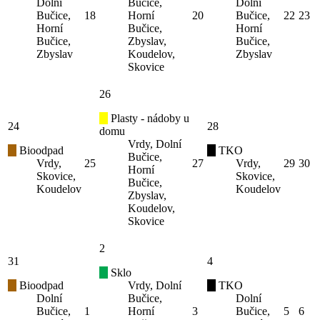
Dolní
Bučice,
Dolní
Bučice,
18
Horní
20
Bučice,
22
23
Horní
Bučice,
Horní
Bučice,
Zbyslav,
Bučice,
Zbyslav
Koudelov,
Zbyslav
Skovice
26
Plasty - nádoby u
24
28
domu
Vrdy, Dolní
Bioodpad
TKO
Bučice,
Vrdy,
25
27
Vrdy,
29
30
Horní
Skovice,
Skovice,
Bučice,
Koudelov
Koudelov
Zbyslav,
Koudelov,
Skovice
2
31
4
Sklo
Bioodpad
Vrdy, Dolní
TKO
Dolní
Bučice,
Dolní
Bučice,
1
Horní
3
Bučice,
5
6