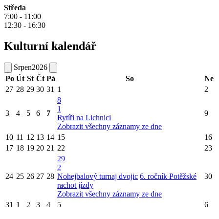
Středa
7:00 - 11:00
12:30 - 16:30
Kulturní kalendář
Srpen
2026
Po
Út
St
Čt
Pá
So
Ne
27
28
29
30
31
1
2
8
1
3
4
5
6
7
9
Rytíři na Lichnici
Zobrazit všechny záznamy ze dne
10
11
12
13
14
15
16
17
18
19
20
21
22
23
29
2
24
25
26
27
28
Nohejbalový turnaj dvojic
6. ročník Potěžské
30
rachot jízdy
Zobrazit všechny záznamy ze dne
31
1
2
3
4
5
6