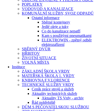
POPLATKY
VODOVOD A KANALIZACE
KOMUNÁLNÍ SLUŽBY, SVOZ ODPADŮ
Ostatní informace
Sběrné kontejnery
Jedlé oleje a tuky
Co do kanalizace nepatří
Kam s použitými pneumatikami
ELEKTROWIN - zpětný odběr
elektrozařízení
SBĚRNÝ DVŮR
HŘBITOV
ŽIVOTNÍ SITUACE
VOLNÁ MÍSTA
Instituce
ZÁKLADNÍ ŠKOLA VRDY
MATEŘSKÁ ŠKOLA 1. VRDY
KNIHOVNA F.V.LORENCE
TECHNICKÉ SLUŽBY VRDY
Ceník práce strojů a služeb
Aktuality technických služeb
Aktuality TS Vrdy - archiv
Řád pohřebiště
DŮM S PEČOVATELSKOU SLUŽBOU