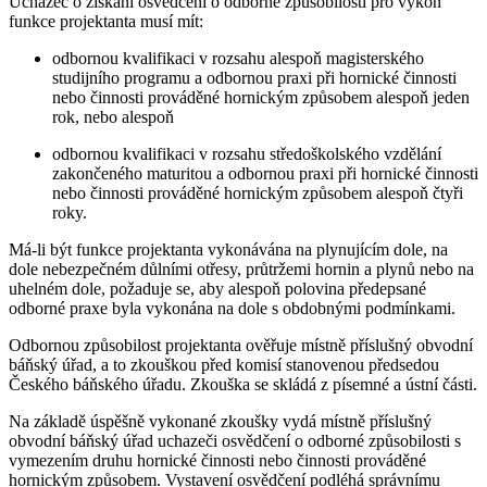
Uchazeč o získání osvědčení o odborné způsobilosti pro výkon
funkce projektanta musí mít:
odbornou kvalifikaci v rozsahu alespoň magisterského
studijního programu a odbornou praxi při hornické činnosti
nebo činnosti prováděné hornickým způsobem alespoň jeden
rok, nebo alespoň
odbornou kvalifikaci v rozsahu středoškolského vzdělání
zakončeného maturitou a odbornou praxi při hornické činnosti
nebo činnosti prováděné hornickým způsobem alespoň čtyři
roky.
Má-li být funkce projektanta vykonávána na plynujícím dole, na
dole nebezpečném důlními otřesy, průtržemi hornin a plynů nebo na
uhelném dole, požaduje se, aby alespoň polovina předepsané
odborné praxe byla vykonána na dole s obdobnými podmínkami.
Odbornou způsobilost projektanta ověřuje místně příslušný obvodní
báňský úřad, a to zkouškou před komisí stanovenou předsedou
Českého báňského úřadu. Zkouška se skládá z písemné a ústní části.
Na základě úspěšně vykonané zkoušky vydá místně příslušný
obvodní báňský úřad uchazeči osvědčení o odborné způsobilosti s
vymezením druhu hornické činnosti nebo činnosti prováděné
hornickým způsobem. Vystavení osvědčení podléhá správnímu