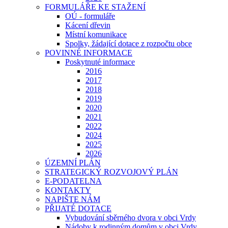
FORMULÁŘE KE STAŽENÍ
OÚ - formuláře
Kácení dřevin
Místní komunikace
Spolky, žádající dotace z rozpočtu obce
POVINNÉ INFORMACE
Poskytnuté informace
2016
2017
2018
2019
2020
2021
2022
2024
2025
2026
ÚZEMNÍ PLÁN
STRATEGICKÝ ROZVOJOVÝ PLÁN
E-PODATELNA
KONTAKTY
NAPIŠTE NÁM
PŘIJATÉ DOTACE
Vybudování sběrného dvora v obci Vrdy
Nádoby k rodinným domům v obci Vrdy