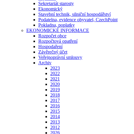
Sekretariát starosty
Ekonomický
Stavební technik, silniční hospodářství
Podatelna, evidence obyvatel, CzechPoint
Pokladna, poplatky
EKONOMICKÉ INFORMACE
Rozpočet obce
Rozpočtová opatření
Hospodaření
Závěrečný účet
Veřejnoprávní smlouvy
Archiv
2023
2022
2021
2020
2019
2018
2017
2016
2015
2014
2013
2012
2026