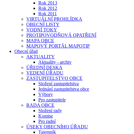
Rok 2013
Rok 2012
Rok 2011
VIRTUÁLNÍ PROHLÍDKA
OBECNÍ LISTY
VODNÍ TOKY
PROTIPOVODŇOVÁ OPATŘENÍ
MAPA OBCE
MAPOVÝ PORTÁL MAPOTIP
Obecní úřad
AKTUALITY
Aktuality - archiv
ÚŘEDNÍ DESKA
VEDENÍ ÚŘADU
ZASTUPITELSTVO OBCE
Složení zastupitelstva
Jednání zastupitelstva obce
Výbory
Pro zastupitele
RADA OBCE
Složení rady
Komise
Pro radní
ÚSEKY OBECNÍHO ÚŘADU
Tajemník