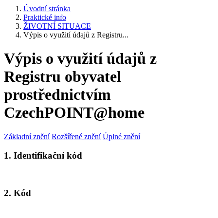
Úvodní stránka
Praktické info
ŽIVOTNÍ SITUACE
Výpis o využití údajů z Registru...
Výpis o využití údajů z
Registru obyvatel
prostřednictvím
CzechPOINT@home
Základní znění
Rozšířené znění
Úplné znění
1. Identifikační kód
2. Kód