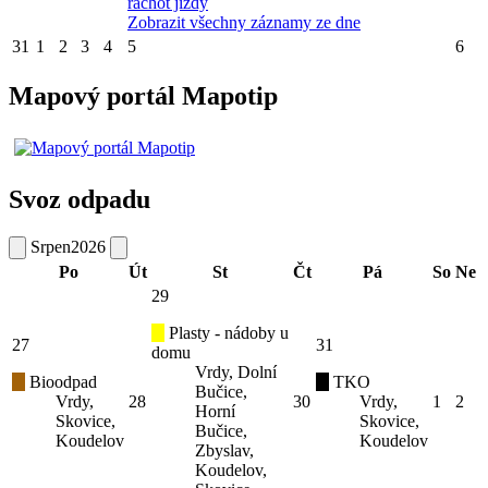
rachot jízdy
Zobrazit všechny záznamy ze dne
31
1
2
3
4
5
6
Mapový portál Mapotip
Svoz odpadu
Srpen
2026
Po
Út
St
Čt
Pá
So
Ne
29
Plasty - nádoby u
27
31
domu
Vrdy, Dolní
Bioodpad
TKO
Bučice,
Vrdy,
28
30
Vrdy,
1
2
Horní
Skovice,
Skovice,
Bučice,
Koudelov
Koudelov
Zbyslav,
Koudelov,