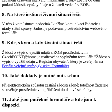
zadaném časovém intervalu, maximálně 2 roky zpětně od data
podání žádosti, využily údaje o žadateli vedené v ROB.
8. Na které instituci životní situaci řešit
V této životní situaci nedochází k přímé komunikaci žadatele s
úřady státní správy, žádost je podávána prostřednictvím webového
formuláře.
9. Kde, s kým a kdy životní situaci řešit
Žádost o výpis o využití údajů z ROB prostřednictvím
CzechPOINT@home je realizována vyplněním formuláře "Žádost o
výpis o využití údajů z Registru obyvatel", který je zveřejněn na
Portálu veřejné správy (v sekci Formuláře)
.
10. Jaké doklady je nutné mít s sebou
Při elektronickém způsobu zaslání žádosti žádné; totožnost žadatele
se ověřuje prostřednictvím přihlášení do datové schránky.
11. Jaké jsou potřebné formuláře a kde jsou k
dispozici