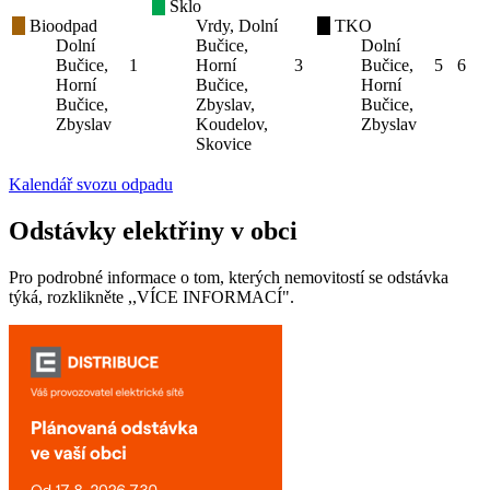
Sklo
Bioodpad
Vrdy, Dolní
TKO
Dolní
Bučice,
Dolní
Bučice,
1
Horní
3
Bučice,
5
6
Horní
Bučice,
Horní
Bučice,
Zbyslav,
Bučice,
Zbyslav
Koudelov,
Zbyslav
Skovice
Kalendář svozu odpadu
Odstávky elektřiny v obci
Pro podrobné informace o tom, kterých nemovitostí se odstávka
týká, rozklikněte ,,VÍCE INFORMACÍ".