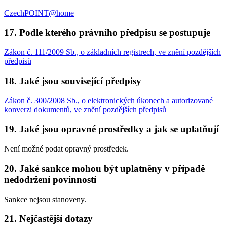
CzechPOINT@home
17. Podle kterého právního předpisu se postupuje
Zákon č. 111/2009 Sb., o základních registrech, ve znění pozdějších
předpisů
18. Jaké jsou související předpisy
Zákon č. 300/2008 Sb., o elektronických úkonech a autorizované
konverzi dokumentů, ve znění pozdějších předpisů
19. Jaké jsou opravné prostředky a jak se uplatňují
Není možné podat opravný prostředek.
20. Jaké sankce mohou být uplatněny v případě
nedodržení povinností
Sankce nejsou stanoveny.
21. Nejčastější dotazy