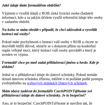
Jaké údaje tímto formulářem obdržím?
Výpisem o využití údajů z ROB získá fyzická osoba (žadatel)
informaci, kdo a za jakým účelem využil referenční údaje této osoby
v zadaném období.
Na koho se mám obrátit v případě, že chci zdůvodnit a vysvětlit
lustraci mé osoby?
Pokud máte pochybnosti o lustraci vaší osoby v ROB a chcete se
dozvědět bližší důvod, obraťte se s dotazem přímo na konkrétní
orgán veřejné moci, který lustraci vaší osoby prováděl a který je
uveden ve výpisu.
Formulář chce po mně zadat přihlašovací jméno a heslo. Kde je
získám?
Jedná se o přihlašovací údaje do datové schránky. Pokud nemáte
dosud datovou schránku zřízenu, můžete o ni požádat podle postupu
zveřejněného na
webových stránkách Datových schránek
.
Mám obavy zadávat do formuláře CzechPOINT@home své
přihlašovací údaje do datové schránky. Je to bezpečné?
Ano, je to bezpečné. CzechPOINT@home je navržen tak, že