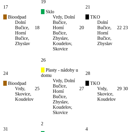
19
17
21
Sklo
Bioodpad
Vrdy, Dolní
TKO
Dolní
Bučice,
Dolní
Bučice,
18
Horní
20
Bučice,
22
23
Horní
Bučice,
Horní
Bučice,
Zbyslav,
Bučice,
Zbyslav
Koudelov,
Zbyslav
Skovice
26
Plasty - nádoby u
24
28
domu
Vrdy, Dolní
Bioodpad
TKO
Bučice,
Vrdy,
25
27
Vrdy,
29
30
Horní
Skovice,
Skovice,
Bučice,
Koudelov
Koudelov
Zbyslav,
Koudelov,
Skovice
2
31
4