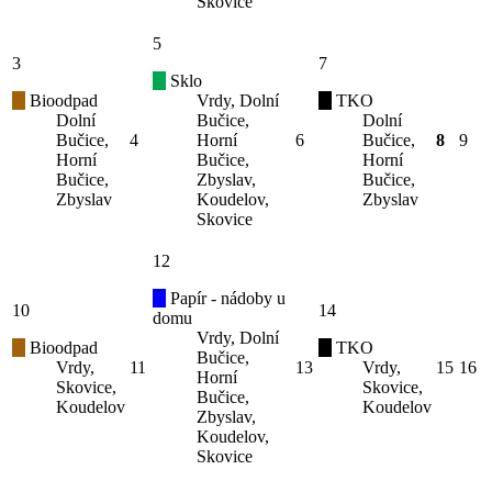
Skovice
5
3
7
Sklo
Bioodpad
Vrdy, Dolní
TKO
Dolní
Bučice,
Dolní
Bučice,
4
Horní
6
Bučice,
8
9
Horní
Bučice,
Horní
Bučice,
Zbyslav,
Bučice,
Zbyslav
Koudelov,
Zbyslav
Skovice
12
Papír - nádoby u
10
14
domu
Vrdy, Dolní
Bioodpad
TKO
Bučice,
Vrdy,
11
13
Vrdy,
15
16
Horní
Skovice,
Skovice,
Bučice,
Koudelov
Koudelov
Zbyslav,
Koudelov,
Skovice