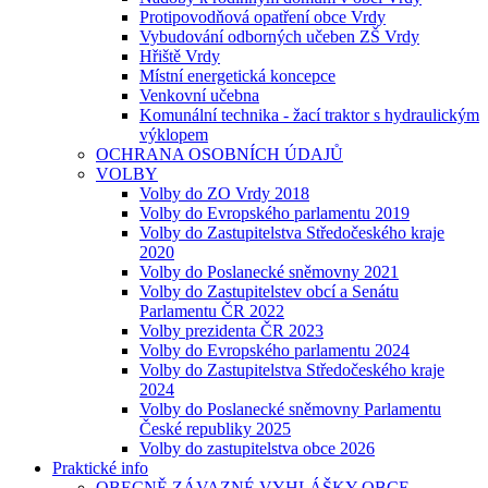
Protipovodňová opatření obce Vrdy
Vybudování odborných učeben ZŠ Vrdy
Hřiště Vrdy
Místní energetická koncepce
Venkovní učebna
Komunální technika - žací traktor s hydraulickým
výklopem
OCHRANA OSOBNÍCH ÚDAJŮ
VOLBY
Volby do ZO Vrdy 2018
Volby do Evropského parlamentu 2019
Volby do Zastupitelstva Středočeského kraje
2020
Volby do Poslanecké sněmovny 2021
Volby do Zastupitelstev obcí a Senátu
Parlamentu ČR 2022
Volby prezidenta ČR 2023
Volby do Evropského parlamentu 2024
Volby do Zastupitelstva Středočeského kraje
2024
Volby do Poslanecké sněmovny Parlamentu
České republiky 2025
Volby do zastupitelstva obce 2026
Praktické info
OBECNĚ ZÁVAZNÉ VYHLÁŠKY OBCE