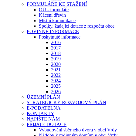
FORMULÁŘE KE STAŽENÍ
OÚ - formuláře
Kácení dřevin
Místní komunikace
Spolky, žádající dotace z rozpočtu obce
POVINNÉ INFORMACE
Poskytnuté informace
2016
2017
2018
2019
2020
2021
2022
2024
2025
2026
ÚZEMNÍ PLÁN
STRATEGICKÝ ROZVOJOVÝ PLÁN
E-PODATELNA
KONTAKTY
NAPIŠTE NÁM
PŘIJATÉ DOTACE
Vybudování sběrného dvora v obci Vrdy
Nádoby k rodinným domům v obci Vrdy