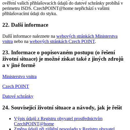
ověření vašich přihlašovacích údajů do datové schránky probíhá v
perimetru ISDS. CzechPOINT@home nepřichází s vašimi
přihlašovacími údaji do styku.
22. Další informace
Další informace naleznete na
webových stránkách Ministerstva
vnitra
nebo na
webových stránkách Czech POINT
.
23. Informace o popisovaném postupu (o řešení
životní situace) je možné získat také z jiných zdrojů
a v jiné formě
Ministerstvo vnitra
Czech POINT
Datové schránky
24. Související životní situace a návody, jak je řešit
Výpis údajů z Registru obyvatel prostřednictvím
CzechPOINT@home
Změna údajů při zjištění nesouladu v Registru obyvatel