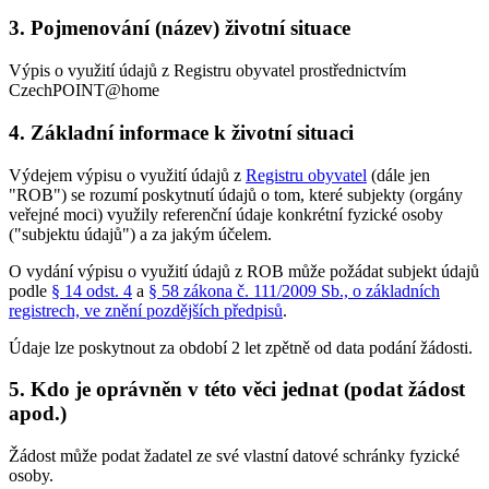
3. Pojmenování (název) životní situace
Výpis o využití údajů z Registru obyvatel prostřednictvím
CzechPOINT@home
4. Základní informace k životní situaci
Výdejem výpisu o využití údajů z
Registru obyvatel
(dále jen
"ROB") se rozumí poskytnutí údajů o tom, které subjekty (orgány
veřejné moci) využily referenční údaje konkrétní fyzické osoby
("subjektu údajů") a za jakým účelem.
O vydání výpisu o využití údajů z ROB může požádat subjekt údajů
podle
§ 14 odst. 4
a
§ 58 zákona č. 111/2009 Sb., o základních
registrech, ve znění pozdějších předpisů
.
Údaje lze poskytnout za období 2 let zpětně od data podání žádosti.
5. Kdo je oprávněn v této věci jednat (podat žádost
apod.)
Žádost může podat žadatel ze své vlastní datové schránky fyzické
osoby.