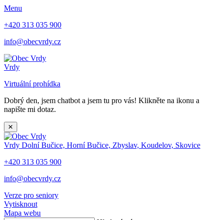
Menu
+420 313 035 900
info@obecvrdy.cz
Vrdy
Virtuální prohídka
Dobrý den, jsem chatbot a jsem tu pro vás! Klikněte na ikonu a
napište mi dotaz.
✕
Vrdy
Dolní Bučice, Horní Bučice, Zbyslav, Koudelov, Skovice
+420 313 035 900
info@obecvrdy.cz
Verze pro seniory
Vytisknout
Mapa webu