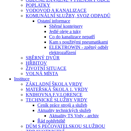
POPLATKY
VODOVOD A KANALIZACE
KOMUNÁLNÍ SLUŽBY, SVOZ ODPADŮ
Ostatní informace
Sběrné kontejnery
Jedlé oleje a tuky
Co do kanalizace nepatří
Kam s použitými pneumatikami
ELEKTROWIN - zpětný odběr
elektrozařízení
SBĚRNÝ DVŮR
HŘBITOV
ŽIVOTNÍ SITUACE
VOLNÁ MÍSTA
Instituce
ZÁKLADNÍ ŠKOLA VRDY
MATEŘSKÁ ŠKOLA 1. VRDY
KNIHOVNA F.V.LORENCE
TECHNICKÉ SLUŽBY VRDY
Ceník práce strojů a služeb
Aktuality technických služeb
Aktuality TS Vrdy - archiv
Řád pohřebiště
DŮM S PEČOVATELSKOU SLUŽBOU