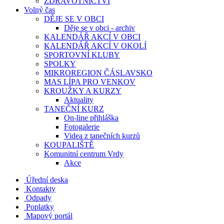
ZDRAVOTNICTVÍ
Volný čas
DĚJE SE V OBCI
Děje se v obci - archiv
KALENDÁŘ AKCÍ V OBCI
KALENDÁŘ AKCÍ V OKOLÍ
SPORTOVNÍ KLUBY
SPOLKY
MIKROREGION ČÁSLAVSKO
MAS LÍPA PRO VENKOV
KROUŽKY A KURZY
Aktuality
TANEČNÍ KURZ
On-line přihláška
Fotogalerie
Videa z tanečních kurzů
KOUPALIŠTĚ
Komunitní centrum Vrdy
Akce
Úřední deska
Kontakty
Odpady
Poplatky
Mapový portál