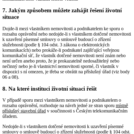
7. Jakým způsobem můžete zahájit řešení životní
situace
Dojde-li mezi vlastníkem nemovitosti a podnikatelem ke sporu o
rozsahu oprávnění nebo nedojde-li s vlastníkem dotčené nemovitosti
k uzavření písemné smlouvy o smlouvě budoucí o zřízení
služebnosti (podle § 104 odst. 3 zákona o elektronických
komunikacích) nebo prokáže-li podnikatel zajišťující veřejnou
komunikační síť, že vlastník dotčené nemovitosti není znám nebo
není určen anebo proto, že je prokazatelně nedosažitelný nebo
nečinný nebo je-li vlastnictví nemovitosti sporné, či vlastník v
dispozici s ní omezen, je třeba se obrátit na příslušný úřad (viz body
06 a 08).
8. Na které instituci životní situaci řešit
V případě sporu mezi vlastníkem nemovitosti a podnikatelem o
rozsahu oprávnění, rozhoduje na návrh jedné ze stran sporu
místně
příslušný
stavební úřad
v součinnosti s Českým telekomunikačním
úřadem.
Nedojde-li s vlastníkem dotčené nemovitosti k uzavření písemné
smlouvy o smlouvě budoucí o zřízení služebnosti (podle § 104 odst.