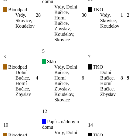
domu
Vrdy, Dolní
Bioodpad
TKO
Bučice,
Vrdy,
28
30
Vrdy,
1
2
Horní
Skovice,
Skovice,
Bučice,
Koudelov
Koudelov
Zbyslav,
Koudelov,
Skovice
5
3
7
Sklo
Bioodpad
Vrdy, Dolní
TKO
Dolní
Bučice,
Dolní
Bučice,
4
Horní
6
Bučice,
8
9
Horní
Bučice,
Horní
Bučice,
Zbyslav,
Bučice,
Zbyslav
Koudelov,
Zbyslav
Skovice
12
Papír - nádoby u
10
14
domu
Vrdy, Dolní
Bioodpad
TKO