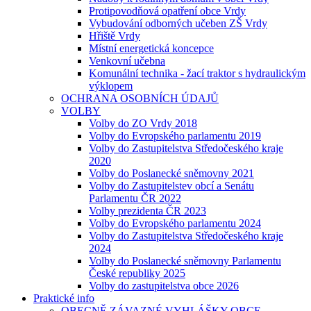
Protipovodňová opatření obce Vrdy
Vybudování odborných učeben ZŠ Vrdy
Hřiště Vrdy
Místní energetická koncepce
Venkovní učebna
Komunální technika - žací traktor s hydraulickým
výklopem
OCHRANA OSOBNÍCH ÚDAJŮ
VOLBY
Volby do ZO Vrdy 2018
Volby do Evropského parlamentu 2019
Volby do Zastupitelstva Středočeského kraje
2020
Volby do Poslanecké sněmovny 2021
Volby do Zastupitelstev obcí a Senátu
Parlamentu ČR 2022
Volby prezidenta ČR 2023
Volby do Evropského parlamentu 2024
Volby do Zastupitelstva Středočeského kraje
2024
Volby do Poslanecké sněmovny Parlamentu
České republiky 2025
Volby do zastupitelstva obce 2026
Praktické info
OBECNĚ ZÁVAZNÉ VYHLÁŠKY OBCE