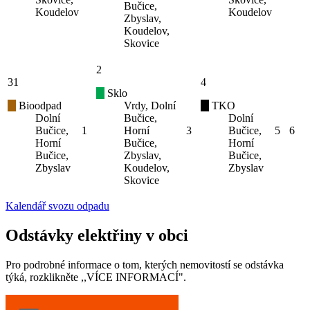
Bučice,
Koudelov
Koudelov
Zbyslav,
Koudelov,
Skovice
2
31
4
Sklo
Bioodpad
Vrdy, Dolní
TKO
Dolní
Bučice,
Dolní
Bučice,
1
Horní
3
Bučice,
5
6
Horní
Bučice,
Horní
Bučice,
Zbyslav,
Bučice,
Zbyslav
Koudelov,
Zbyslav
Skovice
Kalendář svozu odpadu
Odstávky elektřiny v obci
Pro podrobné informace o tom, kterých nemovitostí se odstávka
týká, rozklikněte ,,VÍCE INFORMACÍ".