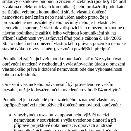
smlouvy o smlouvě budoucí o zřízení služebnosti (podle § 104 odst.
3 zákona o elektronických komunikací) nebo prokáže-li podnikatel
zajišťující veřejnou komunikační síť, že vlastník dotčené
nemovitosti není znám nebo není určen anebo proto, že je
prokazatelně nedosažitelný nebo nečinný nebo je-li vlastnictví
nemovitosti sporné, či vlastník v dispozici s ní omezen, rozhodne o
návrhu podnikatele zajišťujícího veřejnou komunikační síť na
zřízení služebnosti vyvlastňovací úřad podle zákona č. 184/2006
Sb., o odnětí nebo omezení vlastnického práva k pozemku nebo ke
stavbě (zákon o vyvlastnění), ve znění pozdějších předpisů.
Podnikatel zajišťující veřejnou komunikační síť může vykonávat
oprávnění uvedená v rozhodnutí vyvlastňovacího úřadu o omezení
vlastnického práva k dotčené nemovitosti ode dne vykonatelnosti
tohoto rozhodnutí.
Omezení vlastnického práva nesmí být provedeno ve větším
rozsahu, než je k dosažení účelu uvedeného v bodě 04 nezbytné.
Podnikatel je na základě prokazatelného oznámení vlastníkovi,
popřípadě správci nebo uživateli dotčené nemovitosti, oprávněn:
v nezbytném rozsahu vstupovat nebo vjíždět na cizí
nemovitosti v souvislosti s výše uvedenou činností a při
přípravě projektové dokumentace, opravách a údržbě
komunikačních vedení a elektronických komunikačních