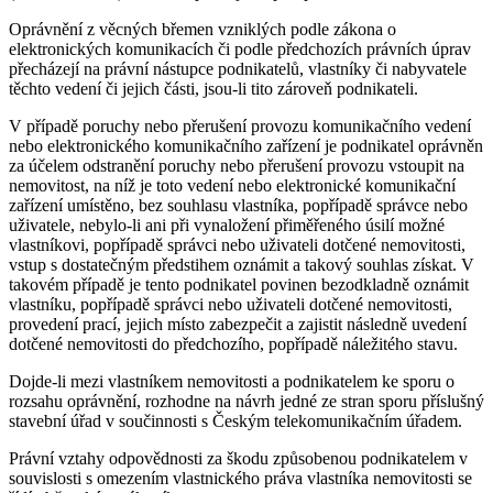
Oprávnění z věcných břemen vzniklých podle zákona o
elektronických komunikacích či podle předchozích právních úprav
přecházejí na právní nástupce podnikatelů, vlastníky či nabyvatele
těchto vedení či jejich části, jsou-li tito zároveň podnikateli.
V případě poruchy nebo přerušení provozu komunikačního vedení
nebo elektronického komunikačního zařízení je podnikatel oprávněn
za účelem odstranění poruchy nebo přerušení provozu vstoupit na
nemovitost, na níž je toto vedení nebo elektronické komunikační
zařízení umístěno, bez souhlasu vlastníka, popřípadě správce nebo
uživatele, nebylo-li ani při vynaložení přiměřeného úsilí možné
vlastníkovi, popřípadě správci nebo uživateli dotčené nemovitosti,
vstup s dostatečným předstihem oznámit a takový souhlas získat. V
takovém případě je tento podnikatel povinen bezodkladně oznámit
vlastníku, popřípadě správci nebo uživateli dotčené nemovitosti,
provedení prací, jejich místo zabezpečit a zajistit následně uvedení
dotčené nemovitosti do předchozího, popřípadě náležitého stavu.
Dojde-li mezi vlastníkem nemovitosti a podnikatelem ke sporu o
rozsahu oprávnění, rozhodne na návrh jedné ze stran sporu příslušný
stavební úřad v součinnosti s Českým telekomunikačním úřadem.
Právní vztahy odpovědnosti za škodu způsobenou podnikatelem v
souvislosti s omezením vlastnického práva vlastníka nemovitosti se