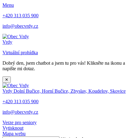
Menu
+420 313 035 900
info@obecvrdy.cz
Vrdy
Virtuální prohídka
Dobrý den, jsem chatbot a jsem tu pro vás! Klikněte na ikonu a
napište mi dotaz.
✕
Vrdy
Dolní Bučice, Horní Bučice, Zbyslav, Koudelov, Skovice
+420 313 035 900
info@obecvrdy.cz
Verze pro seniory
Vytisknout
Mapa webu