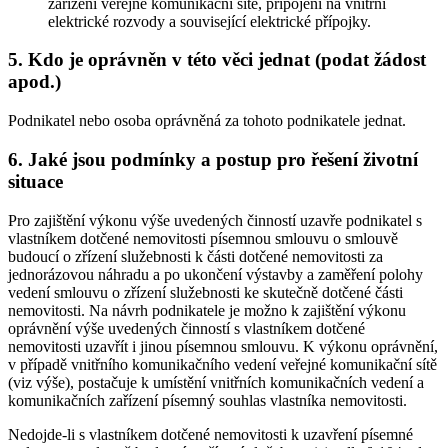
zařízení veřejné komunikační sítě, připojení na vnitřní
elektrické rozvody a související elektrické přípojky.
5. Kdo je oprávněn v této věci jednat (podat žádost
apod.)
Podnikatel nebo osoba oprávněná za tohoto podnikatele jednat.
6. Jaké jsou podmínky a postup pro řešení životní
situace
Pro zajištění výkonu výše uvedených činností uzavře podnikatel s
vlastníkem dotčené nemovitosti písemnou smlouvu o smlouvě
budoucí o zřízení služebnosti k části dotčené nemovitosti za
jednorázovou náhradu a po ukončení výstavby a zaměření polohy
vedení smlouvu o zřízení služebnosti ke skutečně dotčené části
nemovitosti. Na návrh podnikatele je možno k zajištění výkonu
oprávnění výše uvedených činností s vlastníkem dotčené
nemovitosti uzavřít i jinou písemnou smlouvu. K výkonu oprávnění,
v případě vnitřního komunikačního vedení veřejné komunikační sítě
(viz výše), postačuje k umístění vnitřních komunikačních vedení a
komunikačních zařízení písemný souhlas vlastníka nemovitosti.
Nedojde-li s vlastníkem dotčené nemovitosti k uzavření písemné