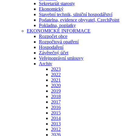
Sekretariát starosty
Ekonomický
Stavební technik, silniční hospodářství
Podatelna, evidence obyvatel, CzechPoint
Pokladna, poplatky
EKONOMICKÉ INFORMACE
Rozpočet obce
Rozpočtová opatření
Hospodaření
Závěrečný účet
Veřejnoprávní smlouvy
Archiv
2023
2022
2021
2020
2019
2018
2017
2016
2015
2014
2013
2012
2026