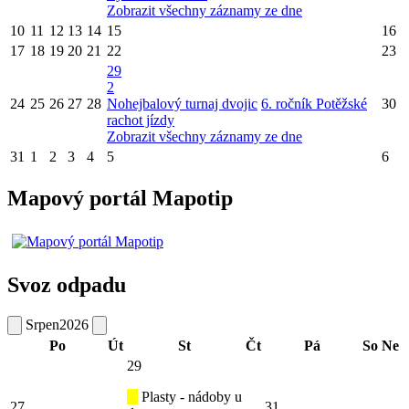
Zobrazit všechny záznamy ze dne
10
11
12
13
14
15
16
17
18
19
20
21
22
23
29
2
24
25
26
27
28
Nohejbalový turnaj dvojic
6. ročník Potěžské
30
rachot jízdy
Zobrazit všechny záznamy ze dne
31
1
2
3
4
5
6
Mapový portál Mapotip
Svoz odpadu
Srpen
2026
Po
Út
St
Čt
Pá
So
Ne
29
Plasty - nádoby u
27
31