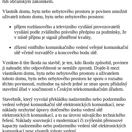
řídí občanským zákoníkem.
Vlastník domu, bytu nebo nebytového prostoru je povinen umožnit
uživateli tohoto domu, bytu nebo nebytového prostoru:
příjem rozhlasového a televizního vysílání provozovatelů
vysílání podle zvláštního právního předpisu za podmínky, že
v místě příjmu je signál přiměřené kvality,
zřízení vnitřního komunikačního vedení veřejné komunikační
sítě včetně rozvaděče a koncového bodu sítě.
Vznikne-li tím škoda na stavbě, je ten, kdo škodu způsobil, povinen
ji nahradit; této odpovědnosti se nemůže zprostit. Dojde-li mezi
vlastníkem domu, bytu nebo nebytového prostoru a uživatelem
tohoto domu, bytu nebo nebytového prostoru ke sporu o rozsahu
těchto povinností, rozhodne na návrh jedné ze stran sporu příslušný
stavební úřad v součinnosti s Českým telekomunikačním úřadem.
Stavebník, který vyvolal překládku nadzemního nebo podzemního
vedení veřejné komunikační sítě elektronických komunikací, nese
náklady nezbytné úpravy dotčeného úseku vedení sítě
elektronických komunikací, a to na úrovni stávajícího technického
řešení. Náklady související s modernizací či zvýšením přenosové
kapacity nadzemního nebo podzemního vedení sítě elektronických
komunikací nese vlastník tohoto vedení.