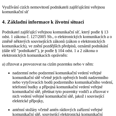
Využívání cizích nemovitostí podnikateli zajišťujícími veřejnou
komunikační síť
4. Základní informace k životní situaci
Podnikatel zajišťující veřejnou komunikační síť, který podle § 13
odst. 1 zákona č. 127/2005 Sb., o elektronických komunikacích a o
změně některých souvisejících zákonů (zákon o elektronických
komunikacích), ve znění pozdějších předpisů, oznámil podnikání
(dále též "podnikatel"), je podle § 104 odst. 1 a 2 zákona o
elektronických komunikacích oprávněn:
a) zřizovat a provozovat na cizím pozemku nebo v něm:
nadzemní nebo podzemní komunikační vedení veřejné
komunikační sítě včetně jejich opěrných bodů nadzemního
nebo vytyčovacích bodů podzemního komunikačního vedení,
telefonní budky a přípojná komunikační vedení veřejné
komunikační sítě, přetínat tyto pozemky vodiči a zřizovat v
nich vedení veřejné komunikační sítě, jakož i související
elektrické přípojky,
anténní stožáry včetně antén rádiových zařízení veřejné
komunikační sítě, související elektronická komunikační