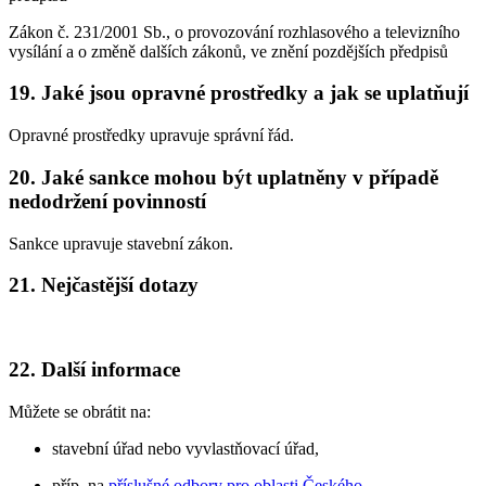
Zákon č. 231/2001 Sb., o provozování rozhlasového a televizního
vysílání a o změně dalších zákonů, ve znění pozdějších předpisů
19. Jaké jsou opravné prostředky a jak se uplatňují
Opravné prostředky upravuje správní řád.
20. Jaké sankce mohou být uplatněny v případě
nedodržení povinností
Sankce upravuje stavební zákon.
21. Nejčastější dotazy
22. Další informace
Můžete se obrátit na:
stavební úřad nebo vyvlastňovací úřad,
příp. na
příslušné odbory pro oblasti Českého