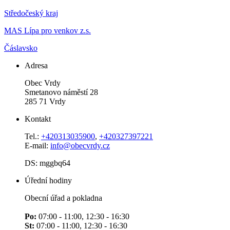
Středočeský kraj
MAS Lípa pro venkov z.s.
Čáslavsko
Adresa
Obec Vrdy
Smetanovo náměstí 28
285 71 Vrdy
Kontakt
Tel.:
+420313035900
,
+420327397221
E-mail:
info@obecvrdy.cz
DS: mggbq64
Úřední hodiny
Obecní úřad a pokladna
Po:
07:00 - 11:00, 12:30 - 16:30
St:
07:00 - 11:00, 12:30 - 16:30