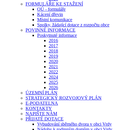
FORMULÁŘE KE STAŽENÍ
OÚ - formuláře
Kácení dřevin
Místní komunikace
Spolky, žádající dotace z rozpočtu obce
POVINNÉ INFORMACE
Poskytnuté informace
2016
2017
2018
2019
2020
2021
2022
2024
2025
2026
ÚZEMNÍ PLÁN
STRATEGICKÝ ROZVOJOVÝ PLÁN
E-PODATELNA
KONTAKTY
NAPIŠTE NÁM
PŘIJATÉ DOTACE
Vybudování sběrného dvora v obci Vrdy
Nádoby k rodinným domům v obci Vrdy