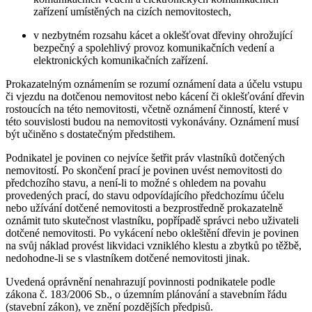
zařízení umístěných na cizích nemovitostech,
v nezbytném rozsahu kácet a oklešťovat dřeviny ohrožující
bezpečný a spolehlivý provoz komunikačních vedení a
elektronických komunikačních zařízení.
Prokazatelným oznámením se rozumí oznámení data a účelu vstupu
či vjezdu na dotčenou nemovitost nebo kácení či oklešťování dřevin
rostoucích na této nemovitosti, včetně oznámení činností, které v
této souvislosti budou na nemovitosti vykonávány. Oznámení musí
být učiněno s dostatečným předstihem.
Podnikatel je povinen co nejvíce šetřit práv vlastníků dotčených
nemovitostí. Po skončení prací je povinen uvést nemovitosti do
předchozího stavu, a není-li to možné s ohledem na povahu
provedených prací, do stavu odpovídajícího předchozímu účelu
nebo užívání dotčené nemovitosti a bezprostředně prokazatelně
oznámit tuto skutečnost vlastníku, popřípadě správci nebo uživateli
dotčené nemovitosti. Po vykácení nebo okleštění dřevin je povinen
na svůj náklad provést likvidaci vzniklého klestu a zbytků po těžbě,
nedohodne-li se s vlastníkem dotčené nemovitosti jinak.
Uvedená oprávnění nenahrazují povinnosti podnikatele podle
zákona č. 183/2006 Sb., o územním plánování a stavebním řádu
(stavební zákon), ve znění pozdějších předpisů.