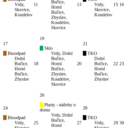
Bučice,
Vrdy,
11
13
Vrdy,
15
16
Horní
Skovice,
Skovice,
Bučice,
Koudelov
Koudelov
Zbyslav,
Koudelov,
Skovice
19
17
21
Sklo
Bioodpad
Vrdy, Dolní
TKO
Dolní
Bučice,
Dolní
Bučice,
18
Horní
20
Bučice,
22
23
Horní
Bučice,
Horní
Bučice,
Zbyslav,
Bučice,
Zbyslav
Koudelov,
Zbyslav
Skovice
26
Plasty - nádoby u
24
28
domu
Vrdy, Dolní
Bioodpad
TKO
Bučice,
Vrdy,
25
27
Vrdy,
29
30
Horní
Skovice,
Skovice,