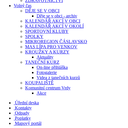
ZDRAVOTNICTVÍ
Volný čas
DĚJE SE V OBCI
Děje se v obci - archiv
KALENDÁŘ AKCÍ V OBCI
KALENDÁŘ AKCÍ V OKOLÍ
SPORTOVNÍ KLUBY
SPOLKY
MIKROREGION ČÁSLAVSKO
MAS LÍPA PRO VENKOV
KROUŽKY A KURZY
Aktuality
TANEČNÍ KURZ
On-line přihláška
Fotogalerie
Videa z tanečních kurzů
KOUPALIŠTĚ
Komunitní centrum Vrdy
Akce
Úřední deska
Kontakty
Odpady
Poplatky
Mapový portál