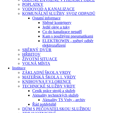
POPLATKY
VODOVOD A KANALIZACE
KOMUNÁLNÍ SLUŽBY, SVOZ ODPADŮ
Ostatní informace
Sběrné kontejnery
Jedlé oleje a tuky
Co do kanalizace nepatří
Kam s použitými pneumatikami
ELEKTROWIN - zpětný odběr
elektrozařízení
SBĚRNÝ DVŮR
HŘBITOV
ŽIVOTNÍ SITUACE
VOLNÁ MÍSTA
Instituce
ZÁKLADNÍ ŠKOLA VRDY
MATEŘSKÁ ŠKOLA 1. VRDY
KNIHOVNA F.V.LORENCE
TECHNICKÉ SLUŽBY VRDY
Ceník práce strojů a služeb
Aktuality technických služeb
Aktuality TS Vrdy - archiv
Řád pohřebiště
DŮM S PEČOVATELSKOU SLUŽBOU