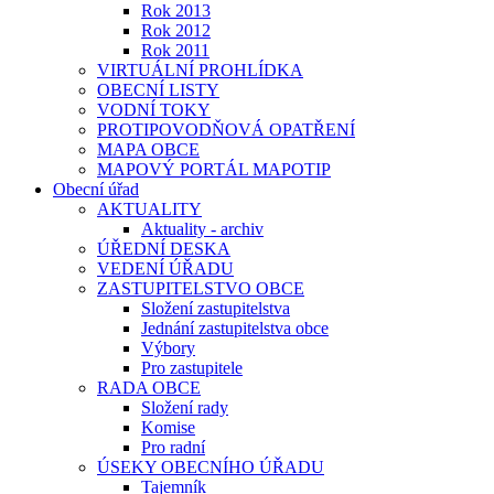
Rok 2013
Rok 2012
Rok 2011
VIRTUÁLNÍ PROHLÍDKA
OBECNÍ LISTY
VODNÍ TOKY
PROTIPOVODŇOVÁ OPATŘENÍ
MAPA OBCE
MAPOVÝ PORTÁL MAPOTIP
Obecní úřad
AKTUALITY
Aktuality - archiv
ÚŘEDNÍ DESKA
VEDENÍ ÚŘADU
ZASTUPITELSTVO OBCE
Složení zastupitelstva
Jednání zastupitelstva obce
Výbory
Pro zastupitele
RADA OBCE
Složení rady
Komise
Pro radní
ÚSEKY OBECNÍHO ÚŘADU
Tajemník