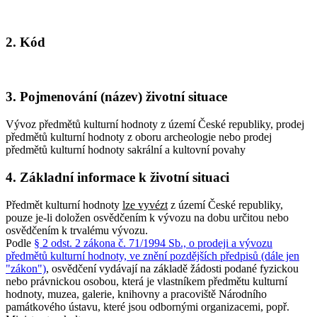
2. Kód
3. Pojmenování (název) životní situace
Vývoz předmětů kulturní hodnoty z území České republiky, prodej
předmětů kulturní hodnoty z oboru archeologie nebo prodej
předmětů kulturní hodnoty sakrální a kultovní povahy
4. Základní informace k životní situaci
Předmět kulturní hodnoty
lze vyvézt
z území České republiky,
pouze je-li doložen osvědčením k vývozu na dobu určitou nebo
osvědčením k trvalému vývozu.
Podle
§ 2 odst. 2 zákona č. 71/1994 Sb., o prodeji a vývozu
předmětů kulturní hodnoty, ve znění pozdějších předpisů (dále jen
"zákon")
, osvědčení vydávají na základě žádosti podané fyzickou
nebo právnickou osobou, která je vlastníkem předmětu kulturní
hodnoty, muzea, galerie, knihovny a pracoviště Národního
památkového ústavu, které jsou odbornými organizacemi, popř.