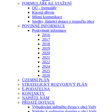
FORMULÁŘE KE STAŽENÍ
OÚ - formuláře
Kácení dřevin
Místní komunikace
Spolky, žádající dotace z rozpočtu obce
POVINNÉ INFORMACE
Poskytnuté informace
2016
2017
2018
2019
2020
2021
2022
2024
2025
2026
ÚZEMNÍ PLÁN
STRATEGICKÝ ROZVOJOVÝ PLÁN
E-PODATELNA
KONTAKTY
NAPIŠTE NÁM
PŘIJATÉ DOTACE
Vybudování sběrného dvora v obci Vrdy
Nádoby k rodinným domům v obci Vrdy