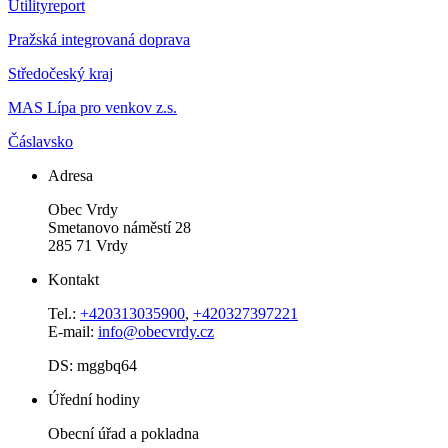
Utilityreport
Pražská integrovaná doprava
Středočeský kraj
MAS Lípa pro venkov z.s.
Čáslavsko
Adresa
Obec Vrdy
Smetanovo náměstí 28
285 71 Vrdy
Kontakt
Tel.:
+420313035900
,
+420327397221
E-mail:
info@obecvrdy.cz
DS: mggbq64
Úřední hodiny
Obecní úřad a pokladna