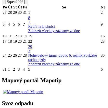
Srpen
2026
Po
Út
St
Čt
Pá
So
Ne
27
28
29
30
31
1
2
8
1
3
4
5
6
7
9
Rytíři na Lichnici
Zobrazit všechny záznamy ze dne
10
11
12
13
14
15
16
17
18
19
20
21
22
23
29
2
24
25
26
27
28
Nohejbalový turnaj dvojic
6. ročník Potěžské
30
rachot jízdy
Zobrazit všechny záznamy ze dne
31
1
2
3
4
5
6
Mapový portál Mapotip
Svoz odpadu