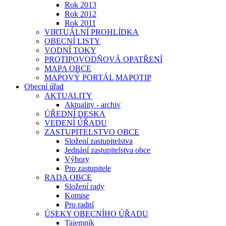
Rok 2013
Rok 2012
Rok 2011
VIRTUÁLNÍ PROHLÍDKA
OBECNÍ LISTY
VODNÍ TOKY
PROTIPOVODŇOVÁ OPATŘENÍ
MAPA OBCE
MAPOVÝ PORTÁL MAPOTIP
Obecní úřad
AKTUALITY
Aktuality - archiv
ÚŘEDNÍ DESKA
VEDENÍ ÚŘADU
ZASTUPITELSTVO OBCE
Složení zastupitelstva
Jednání zastupitelstva obce
Výbory
Pro zastupitele
RADA OBCE
Složení rady
Komise
Pro radní
ÚSEKY OBECNÍHO ÚŘADU
Tajemník