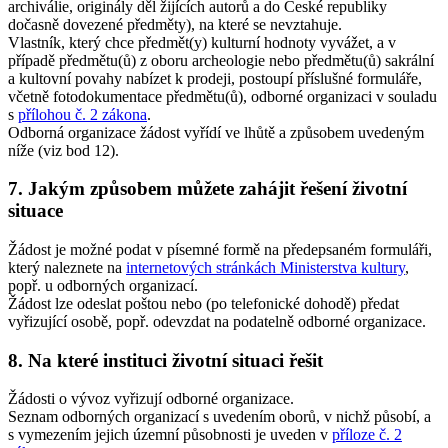
archiválie, originály děl žijících autorů a do České republiky
dočasně dovezené předměty), na které se nevztahuje.
Vlastník, který chce předmět(y) kulturní hodnoty vyvážet, a v
případě předmětu(ů) z oboru archeologie nebo předmětu(ů) sakrální
a kultovní povahy nabízet k prodeji, postoupí příslušné formuláře,
včetně fotodokumentace předmětu(ů), odborné organizaci v souladu
s
přílohou č. 2 zákona
.
Odborná organizace žádost vyřídí ve lhůtě a způsobem uvedeným
níže (viz bod 12).
7. Jakým způsobem můžete zahájit řešení životní
situace
Žádost je možné podat v písemné formě na předepsaném formuláři,
který naleznete na
internetových stránkách Ministerstva kultury
,
popř. u odborných organizací.
Žádost lze odeslat poštou nebo (po telefonické dohodě) předat
vyřizující osobě, popř. odevzdat na podatelně odborné organizace.
8. Na které instituci životní situaci řešit
Žádosti o vývoz vyřizují odborné organizace.
Seznam odborných organizací s uvedením oborů, v nichž působí, a
s vymezením jejich územní působnosti je uveden v
příloze č. 2