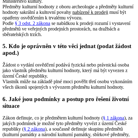
Ministerstvo kultury.
Předměty kulturní hodnoty z oboru archeologie a předměty kulturní
hodnoty sakrální a kultovní povahy
nabízené k prodeji
musí být
opatřeny osvědčením k trvalému vývozu.
Podle
§ 3 odst. 2 zákona
se nabídkou k prodeji rozumí i vystavení
předmětů ve veřejných prodejních prostorách, na dražbách a
sběratelských trzích.
5. Kdo je oprávněn v této věci jednat (podat žádost
apod.)
Žádost o vydání osvědčení podává fyzická nebo právnická osoba
jako vlastník předmětu kulturní hodnoty, který má být vyvezen z
území České republiky.
Vlastník může na základě plné moci pověřit třetí osobu vykonáním
všech úkonů spojených s vývozem předmětu kulturní hodnoty.
6. Jaké jsou podmínky a postup pro řešení životní
situace
Zákon definuje, co je předmětem kulturní hodnoty (
§ 1 zákona
), za
jakých podmínek je možné tyto předměty vyvézt z území České
republiky (
§ 2 zákona
), a současně definuje skupinu předmětů
(kulturní památky a národní kulturní památky, sbírkové předměty,