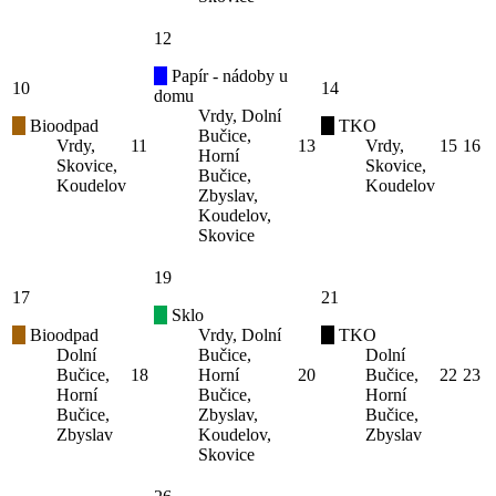
12
Papír - nádoby u
10
14
domu
Vrdy, Dolní
Bioodpad
TKO
Bučice,
Vrdy,
11
13
Vrdy,
15
16
Horní
Skovice,
Skovice,
Bučice,
Koudelov
Koudelov
Zbyslav,
Koudelov,
Skovice
19
17
21
Sklo
Bioodpad
Vrdy, Dolní
TKO
Dolní
Bučice,
Dolní
Bučice,
18
Horní
20
Bučice,
22
23
Horní
Bučice,
Horní
Bučice,
Zbyslav,
Bučice,
Zbyslav
Koudelov,
Zbyslav
Skovice