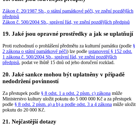
Zákon č. 20/1987 Sb., o státní památkové péči, ve znění pozdějších
předpisů
Zákon č. 500/2004 Sb., správní řád, ve znění pozdějších předpisů
19. Jaké jsou opravné prostředky a jak se uplatňují
Proti rozhodnutí o prohlášení předmětu za kulturní památku (podle
§
2 zákona o státní památkové péči
) lze podle
ustanovení § 152 odst.
1 zákona č. 500/2004 Sb., správní řád, ve znění pozdějších
předpisů
, podat ve lhůtě 15 dnů od jeho doručení rozklad.
20. Jaké sankce mohou být uplatněny v případě
nedodržení povinností
Za přestupek podle
§ 8 odst. 1 a odst. 2 písm. c) zákona
může
Ministerstvo kultury uložit pokutu do 5 000 000 Kč a za přestupek
podle
§ 8 odst. 2 písm. a) a b) a podle odst. 3 a 4 zákona
může uložit
pokutu do 20 000 Kč.
21. Nejčastější dotazy