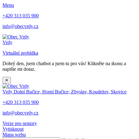
Menu
+420 313 035 900
info@obecvrdy.cz
Vrdy
Virtuální prohídka
Dobrý den, jsem chatbot a jsem tu pro vás! Klikněte na ikonu a
napište mi dotaz.
✕
Vrdy
Dolní Bučice, Horní Bučice, Zbyslav, Koudelov, Skovice
+420 313 035 900
info@obecvrdy.cz
Verze pro seniory
Vytisknout
Mapa webu