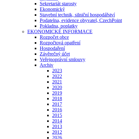
Sekretariát starosty
Ekonomický
Stavební technik, silniční hospodářství
Podatelna, evidence obyvatel, CzechPoint
Pokladna, poplatky
EKONOMICKÉ INFORMACE
Rozpočet obce
Rozpočtová opatření
Hospodaření
Závěrečný účet
Veřejnoprávní smlouvy
Archiv
2023
2022
2021
2020
2019
2018
2017
2016
2015
2014
2013
2012
2026