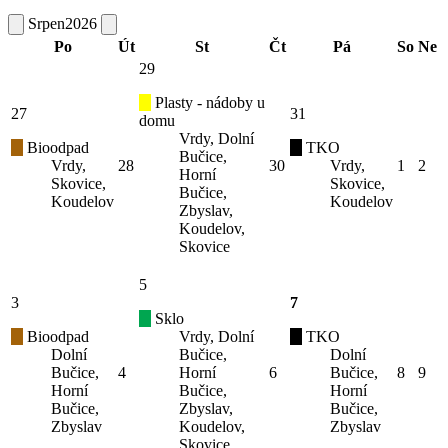
Srpen
2026
Po
Út
St
Čt
Pá
So
Ne
29
Plasty - nádoby u
27
31
domu
Vrdy, Dolní
Bioodpad
TKO
Bučice,
Vrdy,
28
30
Vrdy,
1
2
Horní
Skovice,
Skovice,
Bučice,
Koudelov
Koudelov
Zbyslav,
Koudelov,
Skovice
5
3
7
Sklo
Bioodpad
Vrdy, Dolní
TKO
Dolní
Bučice,
Dolní
Bučice,
4
Horní
6
Bučice,
8
9
Horní
Bučice,
Horní
Bučice,
Zbyslav,
Bučice,
Zbyslav
Koudelov,
Zbyslav
Skovice