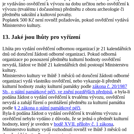
je vydáváno osvědčení k vývozu na dobu určitou nebo osvědčení k
vývozu (trvalému i dočasnému) předmětu z oboru archeologie či
předmětu sakrální a kultovní povahy.
Poplatek 500 Kč není rovněž požadován, pokud osvědčení vydává
Ministerstvo kultury.
13. Jaké jsou lhůty pro vyřízení
Lhůta pro vydání osvědčení odbornou organizací je 21 kalendářních
dnů od doručení žádosti odborné organizaci. Pokud odborná
organizace po posouzení předmětu kulturní hodnoty osvědčení
nevydá, žádost ve lhůtě 21 kalendářních dnů postoupí Ministerstvu
kultury.
Ministerstvo kultury ve lhůtě 3 měsíců od doručení žádosti odborné
organizaci vydá vlastníku osvědčení, nebo vykazuje-li předmět
kulturní hodnoty znaky kulturní památky podle
zákona č. 20/1987
Sb., o státní památkové péči, ve znění pozdějších předpisů
, a byla-li
podána žádost o vydání osvědčení k trvalému vývozu, osvědčení
nevydá a zahájí řízení o prohlášení předmětu za kulturní památku
podle
§ 2 zákona o státní památkové péči
.
Byla-li podána žádost o vydání osvědčení k trvalému vývozu a
osvědčení nebylo vydáno z důvodu, že se jedná o předmět kulturní
hodnoty, který je uveden v
bodě XVII. přílohy č. 1 zákona
,
Ministerstvo kultury vydá rozhodnutí rovněž ve lhůtě 3 měsíců od