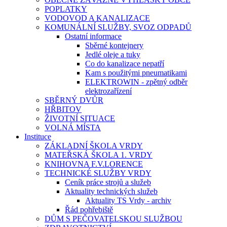
POPLATKY
VODOVOD A KANALIZACE
KOMUNÁLNÍ SLUŽBY, SVOZ ODPADŮ
Ostatní informace
Sběrné kontejnery
Jedlé oleje a tuky
Co do kanalizace nepatří
Kam s použitými pneumatikami
ELEKTROWIN - zpětný odběr
elektrozařízení
SBĚRNÝ DVŮR
HŘBITOV
ŽIVOTNÍ SITUACE
VOLNÁ MÍSTA
Instituce
ZÁKLADNÍ ŠKOLA VRDY
MATEŘSKÁ ŠKOLA 1. VRDY
KNIHOVNA F.V.LORENCE
TECHNICKÉ SLUŽBY VRDY
Ceník práce strojů a služeb
Aktuality technických služeb
Aktuality TS Vrdy - archiv
Řád pohřebiště
DŮM S PEČOVATELSKOU SLUŽBOU