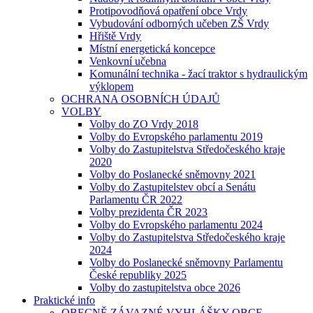
Protipovodňová opatření obce Vrdy
Vybudování odborných učeben ZŠ Vrdy
Hřiště Vrdy
Místní energetická koncepce
Venkovní učebna
Komunální technika - žací traktor s hydraulickým
výklopem
OCHRANA OSOBNÍCH ÚDAJŮ
VOLBY
Volby do ZO Vrdy 2018
Volby do Evropského parlamentu 2019
Volby do Zastupitelstva Středočeského kraje
2020
Volby do Poslanecké sněmovny 2021
Volby do Zastupitelstev obcí a Senátu
Parlamentu ČR 2022
Volby prezidenta ČR 2023
Volby do Evropského parlamentu 2024
Volby do Zastupitelstva Středočeského kraje
2024
Volby do Poslanecké sněmovny Parlamentu
České republiky 2025
Volby do zastupitelstva obce 2026
Praktické info
OBECNĚ ZÁVAZNÉ VYHLÁŠKY OBCE