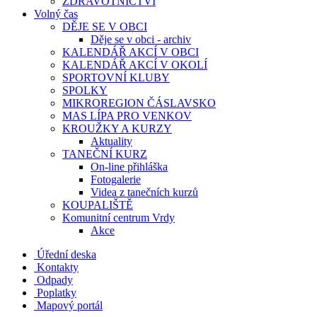
ZDRAVOTNICTVÍ
Volný čas
DĚJE SE V OBCI
Děje se v obci - archiv
KALENDÁŘ AKCÍ V OBCI
KALENDÁŘ AKCÍ V OKOLÍ
SPORTOVNÍ KLUBY
SPOLKY
MIKROREGION ČÁSLAVSKO
MAS LÍPA PRO VENKOV
KROUŽKY A KURZY
Aktuality
TANEČNÍ KURZ
On-line přihláška
Fotogalerie
Videa z tanečních kurzů
KOUPALIŠTĚ
Komunitní centrum Vrdy
Akce
Úřední deska
Kontakty
Odpady
Poplatky
Mapový portál