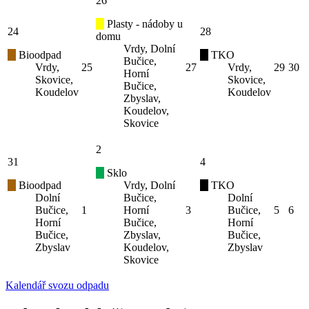
26
Plasty - nádoby u
24
28
domu
Vrdy, Dolní
Bioodpad
TKO
Bučice,
Vrdy,
25
27
Vrdy,
29
30
Horní
Skovice,
Skovice,
Bučice,
Koudelov
Koudelov
Zbyslav,
Koudelov,
Skovice
2
31
4
Sklo
Bioodpad
Vrdy, Dolní
TKO
Dolní
Bučice,
Dolní
Bučice,
1
Horní
3
Bučice,
5
6
Horní
Bučice,
Horní
Bučice,
Zbyslav,
Bučice,
Zbyslav
Koudelov,
Zbyslav
Skovice
Kalendář svozu odpadu