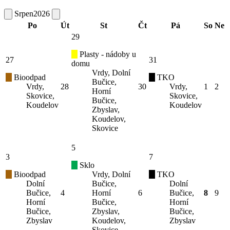
Srpen
2026
Po
Út
St
Čt
Pá
So
Ne
29
Plasty - nádoby u
27
31
domu
Vrdy, Dolní
Bioodpad
TKO
Bučice,
Vrdy,
28
30
Vrdy,
1
2
Horní
Skovice,
Skovice,
Bučice,
Koudelov
Koudelov
Zbyslav,
Koudelov,
Skovice
5
3
7
Sklo
Bioodpad
Vrdy, Dolní
TKO
Dolní
Bučice,
Dolní
Bučice,
4
Horní
6
Bučice,
8
9
Horní
Bučice,
Horní
Bučice,
Zbyslav,
Bučice,
Zbyslav
Koudelov,
Zbyslav
Skovice