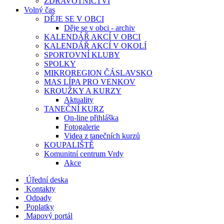
ZDRAVOTNICTVÍ
Volný čas
DĚJE SE V OBCI
Děje se v obci - archiv
KALENDÁŘ AKCÍ V OBCI
KALENDÁŘ AKCÍ V OKOLÍ
SPORTOVNÍ KLUBY
SPOLKY
MIKROREGION ČÁSLAVSKO
MAS LÍPA PRO VENKOV
KROUŽKY A KURZY
Aktuality
TANEČNÍ KURZ
On-line přihláška
Fotogalerie
Videa z tanečních kurzů
KOUPALIŠTĚ
Komunitní centrum Vrdy
Akce
Úřední deska
Kontakty
Odpady
Poplatky
Mapový portál