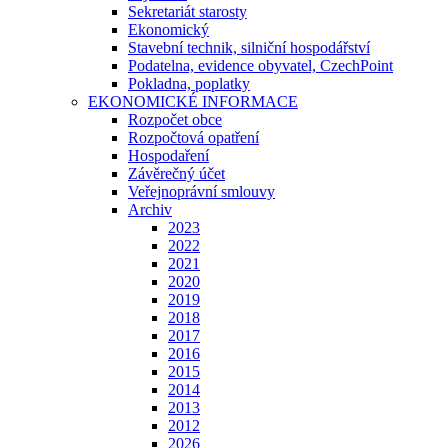
Sekretariát starosty
Ekonomický
Stavební technik, silniční hospodářství
Podatelna, evidence obyvatel, CzechPoint
Pokladna, poplatky
EKONOMICKÉ INFORMACE
Rozpočet obce
Rozpočtová opatření
Hospodaření
Závěrečný účet
Veřejnoprávní smlouvy
Archiv
2023
2022
2021
2020
2019
2018
2017
2016
2015
2014
2013
2012
2026