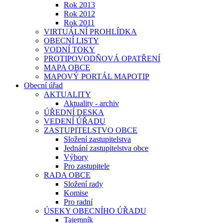
Rok 2013
Rok 2012
Rok 2011
VIRTUÁLNÍ PROHLÍDKA
OBECNÍ LISTY
VODNÍ TOKY
PROTIPOVODŇOVÁ OPATŘENÍ
MAPA OBCE
MAPOVÝ PORTÁL MAPOTIP
Obecní úřad
AKTUALITY
Aktuality - archiv
ÚŘEDNÍ DESKA
VEDENÍ ÚŘADU
ZASTUPITELSTVO OBCE
Složení zastupitelstva
Jednání zastupitelstva obce
Výbory
Pro zastupitele
RADA OBCE
Složení rady
Komise
Pro radní
ÚSEKY OBECNÍHO ÚŘADU
Tajemník