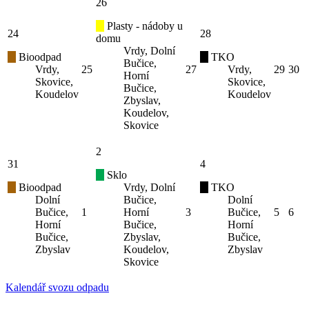
26
Plasty - nádoby u
24
28
domu
Vrdy, Dolní
Bioodpad
TKO
Bučice,
Vrdy,
25
27
Vrdy,
29
30
Horní
Skovice,
Skovice,
Bučice,
Koudelov
Koudelov
Zbyslav,
Koudelov,
Skovice
2
31
4
Sklo
Bioodpad
Vrdy, Dolní
TKO
Dolní
Bučice,
Dolní
Bučice,
1
Horní
3
Bučice,
5
6
Horní
Bučice,
Horní
Bučice,
Zbyslav,
Bučice,
Zbyslav
Koudelov,
Zbyslav
Skovice
Kalendář svozu odpadu