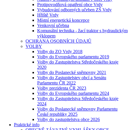
Protipovodňová opatření obce Vrdy
Vybudování odborných učeben ZŠ Vrdy
Hřiště Vrdy
Místní energetická koncepce
Venkovní učebna
Komunální technika - žací traktor s hydraulickým
výklopem
OCHRANA OSOBNÍCH ÚDAJŮ
VOLBY
Volby do ZO Vrdy 2018
Volby do Evropského parlamentu 2019
Volby do Zastupitelstva Středočeského kraje
2020
Volby do Poslanecké sněmovny 2021
Volby do Zastupitelstev obcí a Senátu
Parlamentu ČR 2022
Volby prezidenta ČR 2023
Volby do Evropského parlamentu 2024
Volby do Zastupitelstva Středočeského kraje
2024
Volby do Poslanecké sněmovny Parlamentu
České republiky 2025
Volby do zastupitelstva obce 2026
Praktické info
OBECNĚ ZÁVAZNÉ VYHLÁŠKY OBCE