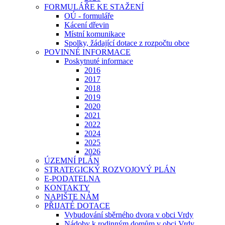
FORMULÁŘE KE STAŽENÍ
OÚ - formuláře
Kácení dřevin
Místní komunikace
Spolky, žádající dotace z rozpočtu obce
POVINNÉ INFORMACE
Poskytnuté informace
2016
2017
2018
2019
2020
2021
2022
2024
2025
2026
ÚZEMNÍ PLÁN
STRATEGICKÝ ROZVOJOVÝ PLÁN
E-PODATELNA
KONTAKTY
NAPIŠTE NÁM
PŘIJATÉ DOTACE
Vybudování sběrného dvora v obci Vrdy
Nádoby k rodinným domům v obci Vrdy