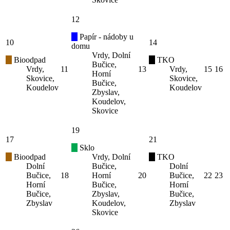
12
Papír - nádoby u
10
14
domu
Vrdy, Dolní
Bioodpad
TKO
Bučice,
Vrdy,
11
13
Vrdy,
15
16
Horní
Skovice,
Skovice,
Bučice,
Koudelov
Koudelov
Zbyslav,
Koudelov,
Skovice
19
17
21
Sklo
Bioodpad
Vrdy, Dolní
TKO
Dolní
Bučice,
Dolní
Bučice,
18
Horní
20
Bučice,
22
23
Horní
Bučice,
Horní
Bučice,
Zbyslav,
Bučice,
Zbyslav
Koudelov,
Zbyslav
Skovice