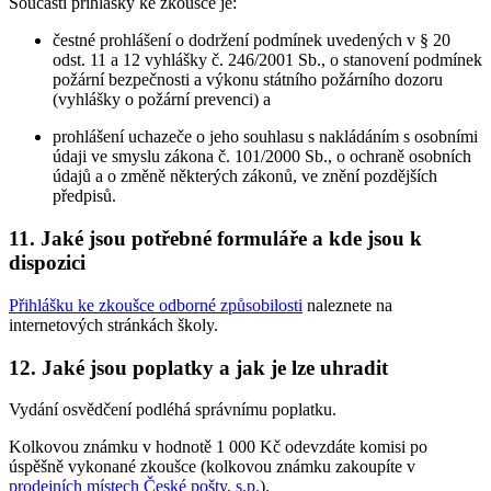
Součástí přihlášky ke zkoušce je:
čestné prohlášení o dodržení podmínek uvedených v § 20
odst. 11 a 12 vyhlášky č. 246/2001 Sb., o stanovení podmínek
požární bezpečnosti a výkonu státního požárního dozoru
(vyhlášky o požární prevenci) a
prohlášení uchazeče o jeho souhlasu s nakládáním s osobními
údaji ve smyslu zákona č. 101/2000 Sb., o ochraně osobních
údajů a o změně některých zákonů, ve znění pozdějších
předpisů.
11. Jaké jsou potřebné formuláře a kde jsou k
dispozici
Přihlášku ke zkoušce odborné způsobilosti
naleznete na
internetových stránkách školy.
12. Jaké jsou poplatky a jak je lze uhradit
Vydání osvědčení podléhá správnímu poplatku.
Kolkovou známku v hodnotě 1 000 Kč odevzdáte komisi po
úspěšně vykonané zkoušce (kolkovou známku zakoupíte v
prodejních místech České pošty, s.p.
).