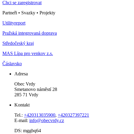
Chci se zaregistrovat
Partneři • Svazky • Projekty
Utilityreport
Pražská integrovaná doprava
Středočeský kraj
MAS Lípa pro venkov z.s.
Čáslavsko
Adresa
Obec Vrdy
Smetanovo náměstí 28
285 71 Vrdy
Kontakt
Tel.:
+420313035900
,
+420327397221
E-mail:
info@obecvrdy.cz
DS: mggbq64