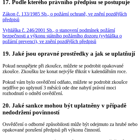
17. Podle kterého právního předpisu se postupuje
Zákon č. 133/1985 Sb., o požární ochraně, ve znění pozdějších
předpisů
Vyhláška č. 246/2001 Sb., o stanovení podmínek požární
bezpečnosti a výkonu státního požárního dozoru (vyhláška o
požární prevenci), ve znění pozdějších předpisů
19. Jaké jsou opravné prostředky a jak se uplatňují
Pokud neuspějete při zkoušce, můžete se podrobit opakované
zkoušce. Zkoušku lze konat nejvýše třikrát v kalendářním roce.
Pokud vám bylo osvědčení odňato, můžete se podrobit zkoušce
nejdříve po uplynutí 3 měsíců ode dne nabytí právní moci
rozhodnutí o odnětí osvědčení.
20. Jaké sankce mohou být uplatněny v případě
nedodržení povinností
Osvědčení o odborné způsobilosti může být odejmuto za hrubé nebo
opakované porušení předpisů při výkonu činností.