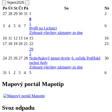
Srpen
2026
Po
Út
St
Čt
Pá
So
Ne
27
28
29
30
31
1
2
8
1
3
4
5
6
7
9
Rytíři na Lichnici
Zobrazit všechny záznamy ze dne
10
11
12
13
14
15
16
17
18
19
20
21
22
23
29
2
24
25
26
27
28
Nohejbalový turnaj dvojic
6. ročník Potěžské
30
rachot jízdy
Zobrazit všechny záznamy ze dne
31
1
2
3
4
5
6
Mapový portál Mapotip
Svoz odpadu