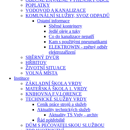
POPLATKY
VODOVOD A KANALIZACE
KOMUNÁLNÍ SLUŽBY, SVOZ ODPADŮ
Ostatní informace
Sběrné kontejnery
Jedlé oleje a tuky
Co do kanalizace nepatří
Kam s použitými pneumatikami
ELEKTROWIN - zpětný odběr
elektrozařízení
SBĚRNÝ DVŮR
HŘBITOV
ŽIVOTNÍ SITUACE
VOLNÁ MÍSTA
Instituce
ZÁKLADNÍ ŠKOLA VRDY
MATEŘSKÁ ŠKOLA 1. VRDY
KNIHOVNA F.V.LORENCE
TECHNICKÉ SLUŽBY VRDY
Ceník práce strojů a služeb
Aktuality technických služeb
Aktuality TS Vrdy - archiv
Řád pohřebiště
DŮM S PEČOVATELSKOU SLUŽBOU