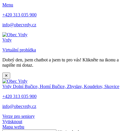
Menu
+420 313 035 900
info@obecvrdy.cz
Vrdy
Virtuální prohídka
Dobrý den, jsem chatbot a jsem tu pro vás! Klikněte na ikonu a
napište mi dotaz.
✕
Vrdy
Dolní Bučice, Horní Bučice, Zbyslav, Koudelov, Skovice
+420 313 035 900
info@obecvrdy.cz
Verze pro seniory
Vytisknout
Mapa webu