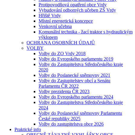
Protipovodňová opatření obce Vrdy
Vybudování odborných učeben ZŠ Vrdy
Hřiště Vrdy
Místní energetická koncepce
Venkovní učebna
Komunální technika - žací traktor s hydraulickým
výklopem
OCHRANA OSOBNÍCH ÚDAJŮ
VOLBY
Volby do ZO Vrdy 2018
Volby do Evropského parlamentu 2019
Volby do Zastupitelstva Středočeského kraje
2020
Volby do Poslanecké sněmovny 2021
Volby do Zastupitelstev obcí a Senátu
Parlamentu ČR 2022
Volby prezidenta ČR 2023
Volby do Evropského parlamentu 2024
Volby do Zastupitelstva Středočeského kraje
2024
Volby do Poslanecké sněmovny Parlamentu
České republiky 2025
Volby do zastupitelstva obce 2026
Praktické info
OBECNĚ ZÁVAZNÉ VYHLÁŠKY OBCE