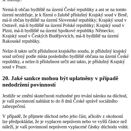
Nemá-li občan bydliště na území České republiky a ani se na tomto
území nezdržuje, je k řízení o žalobě příslušný Krajský soud v Brně,
má-li občan bydliště na území Slovenské republiky; Krajský soud v
Ostravě, má-li bydliště na území Polské republiky; Krajský soud v
Plzni, má-li bydliště na území Spolkové republiky Německo;
Krajský soud v Českých Budějovicích, má-li bydliště na území
Rakouské republiky.
Nelze-li takto určit příslušnost krajského soudu, je příslušný krajský
soud určený podle místa posledního bydliště občana na území České
republiky, a nelze-li příslušnost určit ani takto, je příslušný Krajský
soud v Praze.
20. Jaké sankce mohou být uplatněny v případě
nedodržení povinností
Jestliže se změní skutečnosti rozhodné pro trvání nároku na důchod,
je vaší povinností nahlásit to do 8 dnů České správě sociálního
zabezpečení.
V případě, že přijmete důchod nebo jeho část, ačkoliv z okolností
lze předpokládat, že je vyplacen neprávem nebo ve vyšší částce než
náleží, je vaší povinností neprávem vyplacené částky důchodu vrátit.