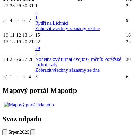
27
28
29
30
31
1
2
8
1
3
4
5
6
7
9
Rytíři na Lichnici
Zobrazit všechny záznamy ze dne
10
11
12
13
14
15
16
17
18
19
20
21
22
23
29
2
24
25
26
27
28
Nohejbalový turnaj dvojic
6. ročník Potěžské
30
rachot jízdy
Zobrazit všechny záznamy ze dne
31
1
2
3
4
5
6
Mapový portál Mapotip
Svoz odpadu
Srpen
2026