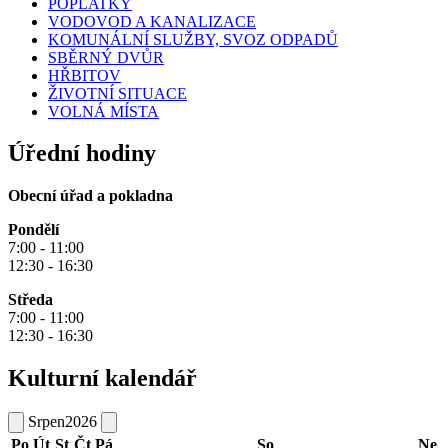
POPLATKY
VODOVOD A KANALIZACE
KOMUNÁLNÍ SLUŽBY, SVOZ ODPADŮ
SBĚRNÝ DVŮR
HŘBITOV
ŽIVOTNÍ SITUACE
VOLNÁ MÍSTA
Úřední hodiny
Obecní úřad a pokladna
Pondělí
7:00 - 11:00
12:30 - 16:30
Středa
7:00 - 11:00
12:30 - 16:30
Kulturní kalendář
Srpen
2026
Po
Út
St
Čt
Pá
So
Ne