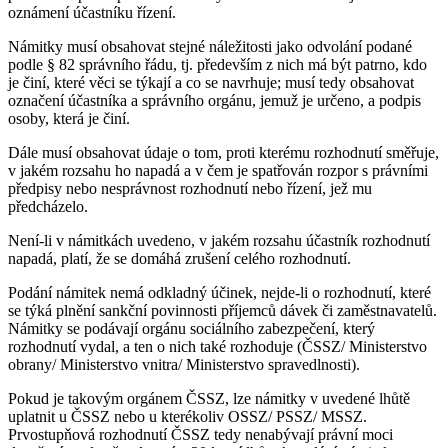
oznámení účastníku řízení.
Námitky musí obsahovat stejné náležitosti jako odvolání podané
podle § 82 správního řádu, tj. především z nich má být patrno, kdo
je činí, které věci se týkají a co se navrhuje; musí tedy obsahovat
označení účastníka a správního orgánu, jemuž je určeno, a podpis
osoby, která je činí.
Dále musí obsahovat údaje o tom, proti kterému rozhodnutí směřuje,
v jakém rozsahu ho napadá a v čem je spatřován rozpor s právními
předpisy nebo nesprávnost rozhodnutí nebo řízení, jež mu
předcházelo.
Není-li v námitkách uvedeno, v jakém rozsahu účastník rozhodnutí
napadá, platí, že se domáhá zrušení celého rozhodnutí.
Podání námitek nemá odkladný účinek, nejde-li o rozhodnutí, které
se týká plnění sankční povinnosti příjemců dávek či zaměstnavatelů.
Námitky se podávají orgánu sociálního zabezpečení, který
rozhodnutí vydal, a ten o nich také rozhoduje (ČSSZ/ Ministerstvo
obrany/ Ministerstvo vnitra/ Ministerstvo spravedlnosti).
Pokud je takovým orgánem ČSSZ, lze námitky v uvedené lhůtě
uplatnit u ČSSZ nebo u kterékoliv OSSZ/ PSSZ/ MSSZ.
Prvostupňová rozhodnutí ČSSZ tedy nenabývají právní moci