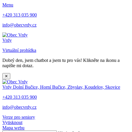
Menu
+420 313 035 900
info@obecvrdy.cz
Vrdy
Virtuální prohídka
Dobrý den, jsem chatbot a jsem tu pro vás! Klikněte na ikonu a
napište mi dotaz.
✕
Vrdy
Dolní Bučice, Horní Bučice, Zbyslav, Koudelov, Skovice
+420 313 035 900
info@obecvrdy.cz
Verze pro seniory
Vytisknout
Mapa webu