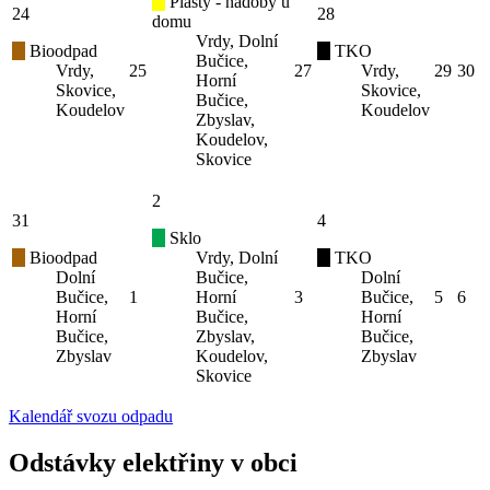
Plasty - nádoby u
24
28
domu
Vrdy, Dolní
Bioodpad
TKO
Bučice,
Vrdy,
25
27
Vrdy,
29
30
Horní
Skovice,
Skovice,
Bučice,
Koudelov
Koudelov
Zbyslav,
Koudelov,
Skovice
2
31
4
Sklo
Bioodpad
Vrdy, Dolní
TKO
Dolní
Bučice,
Dolní
Bučice,
1
Horní
3
Bučice,
5
6
Horní
Bučice,
Horní
Bučice,
Zbyslav,
Bučice,
Zbyslav
Koudelov,
Zbyslav
Skovice
Kalendář svozu odpadu
Odstávky elektřiny v obci