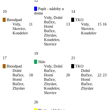
12
Papír - nádoby u
10
14
domu
Vrdy, Dolní
Bioodpad
TKO
Bučice,
Vrdy,
11
13
Vrdy,
15
16
Horní
Skovice,
Skovice,
Bučice,
Koudelov
Koudelov
Zbyslav,
Koudelov,
Skovice
19
17
21
Sklo
Bioodpad
Vrdy, Dolní
TKO
Dolní
Bučice,
Dolní
Bučice,
18
Horní
20
Bučice,
22
23
Horní
Bučice,
Horní
Bučice,
Zbyslav,
Bučice,
Zbyslav
Koudelov,
Zbyslav
Skovice
26