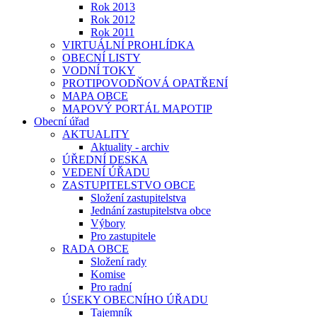
Rok 2013
Rok 2012
Rok 2011
VIRTUÁLNÍ PROHLÍDKA
OBECNÍ LISTY
VODNÍ TOKY
PROTIPOVODŇOVÁ OPATŘENÍ
MAPA OBCE
MAPOVÝ PORTÁL MAPOTIP
Obecní úřad
AKTUALITY
Aktuality - archiv
ÚŘEDNÍ DESKA
VEDENÍ ÚŘADU
ZASTUPITELSTVO OBCE
Složení zastupitelstva
Jednání zastupitelstva obce
Výbory
Pro zastupitele
RADA OBCE
Složení rady
Komise
Pro radní
ÚSEKY OBECNÍHO ÚŘADU
Tajemník