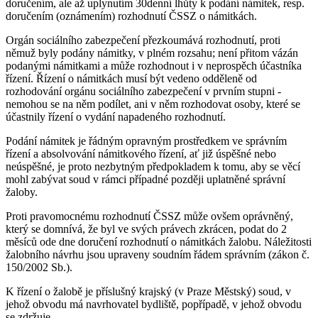
doručením, ale až uplynutím 30denní lhůty k podání námitek, resp.
doručením (oznámením) rozhodnutí ČSSZ o námitkách.
Orgán sociálního zabezpečení přezkoumává rozhodnutí, proti
němuž byly podány námitky, v plném rozsahu; není přitom vázán
podanými námitkami a může rozhodnout i v neprospěch účastníka
řízení. Řízení o námitkách musí být vedeno odděleně od
rozhodování orgánu sociálního zabezpečení v prvním stupni -
nemohou se na něm podílet, ani v něm rozhodovat osoby, které se
účastnily řízení o vydání napadeného rozhodnutí.
Podání námitek je řádným opravným prostředkem ve správním
řízení a absolvování námitkového řízení, ať již úspěšné nebo
neúspěšné, je proto nezbytným předpokladem k tomu, aby se věcí
mohl zabývat soud v rámci případné později uplatněné správní
žaloby.
Proti pravomocnému rozhodnutí ČSSZ může ovšem oprávněný,
který se domnívá, že byl ve svých právech zkrácen, podat do 2
měsíců ode dne doručení rozhodnutí o námitkách žalobu. Náležitosti
žalobního návrhu jsou upraveny soudním řádem správním (zákon č.
150/2002 Sb.).
K řízení o žalobě je příslušný krajský (v Praze Městský) soud, v
jehož obvodu má navrhovatel bydliště, popřípadě, v jehož obvodu
se zdržuje.