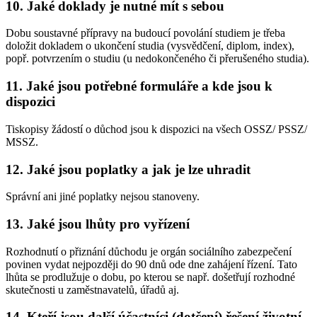
10. Jaké doklady je nutné mít s sebou
Dobu soustavné přípravy na budoucí povolání studiem je třeba
doložit dokladem o ukončení studia (vysvědčení, diplom, index),
popř. potvrzením o studiu (u nedokončeného či přerušeného studia).
11. Jaké jsou potřebné formuláře a kde jsou k
dispozici
Tiskopisy žádostí o důchod jsou k dispozici na všech OSSZ/ PSSZ/
MSSZ.
12. Jaké jsou poplatky a jak je lze uhradit
Správní ani jiné poplatky nejsou stanoveny.
13. Jaké jsou lhůty pro vyřízení
Rozhodnutí o přiznání důchodu je orgán sociálního zabezpečení
povinen vydat nejpozději do 90 dnů ode dne zahájení řízení. Tato
lhůta se prodlužuje o dobu, po kterou se např. došetřují rozhodné
skutečnosti u zaměstnavatelů, úřadů aj.
14. Kteří jsou další účastníci (dotčení) řešení životní