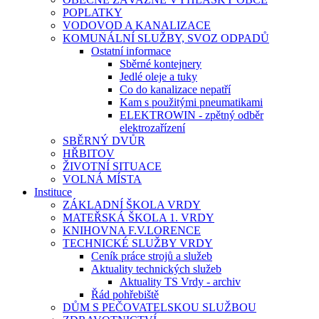
POPLATKY
VODOVOD A KANALIZACE
KOMUNÁLNÍ SLUŽBY, SVOZ ODPADŮ
Ostatní informace
Sběrné kontejnery
Jedlé oleje a tuky
Co do kanalizace nepatří
Kam s použitými pneumatikami
ELEKTROWIN - zpětný odběr
elektrozařízení
SBĚRNÝ DVŮR
HŘBITOV
ŽIVOTNÍ SITUACE
VOLNÁ MÍSTA
Instituce
ZÁKLADNÍ ŠKOLA VRDY
MATEŘSKÁ ŠKOLA 1. VRDY
KNIHOVNA F.V.LORENCE
TECHNICKÉ SLUŽBY VRDY
Ceník práce strojů a služeb
Aktuality technických služeb
Aktuality TS Vrdy - archiv
Řád pohřebiště
DŮM S PEČOVATELSKOU SLUŽBOU