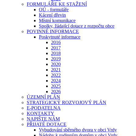
FORMULÁŘE KE STAŽENÍ
OÚ - formuláře
Kácení dřevin
Místní komunikace
Spolky, žádající dotace z rozpočtu obce
POVINNÉ INFORMACE
Poskytnuté informace
2016
2017
2018
2019
2020
2021
2022
2024
2025
2026
ÚZEMNÍ PLÁN
STRATEGICKÝ ROZVOJOVÝ PLÁN
E-PODATELNA
KONTAKTY
NAPIŠTE NÁM
PŘIJATÉ DOTACE
Vybudování sběrného dvora v obci Vrdy
Nádoby k rodinným domům v obci Vrdy