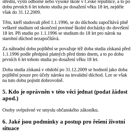
střední, vyšší odborné nebo vysoké škole v České republice, a to po
dobu prvních 6 let tohoto studia po dosažení věku 18 let, nejdéle
však do 31.12.2009.
Těm, kteří studovali před 1.1.1996, se do důchodu započítává plně
veškeré studium od skončení povinné školní docházky do dovršení
18 let. Při studiu po 1.1.1996 se studium do 18 let pro nárok na
starobní důchod nezapočítává.
Za náhradní dobu pojištění se považuje též doba studia získaná před
1.1.1996 podle předpisů platných před tímto dnem, a to po dobu
prvních 6 let tohoto studia po dosažení věku 18 let.
Doba studia získaná v období po 31.12.2009 se hodnotí jako doba
pojištění pouze pro účely nároku na invalidní důchod. Lze se však
na tuto dobu pojistit dobrovolně.
5. Kdo je oprávněn v této věci jednat (podat žádost
apod.)
Osoby svéprávné ve smyslu občanského zákoníku.
6. Jaké jsou podmínky a postup pro řešení životní
situace