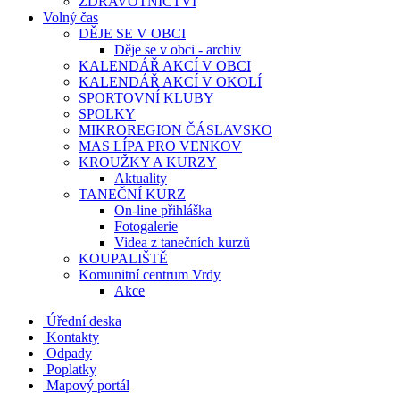
ZDRAVOTNICTVÍ
Volný čas
DĚJE SE V OBCI
Děje se v obci - archiv
KALENDÁŘ AKCÍ V OBCI
KALENDÁŘ AKCÍ V OKOLÍ
SPORTOVNÍ KLUBY
SPOLKY
MIKROREGION ČÁSLAVSKO
MAS LÍPA PRO VENKOV
KROUŽKY A KURZY
Aktuality
TANEČNÍ KURZ
On-line přihláška
Fotogalerie
Videa z tanečních kurzů
KOUPALIŠTĚ
Komunitní centrum Vrdy
Akce
Úřední deska
Kontakty
Odpady
Poplatky
Mapový portál