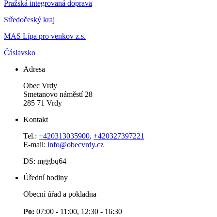
Pražská integrovaná doprava
Středočeský kraj
MAS Lípa pro venkov z.s.
Čáslavsko
Adresa
Obec Vrdy
Smetanovo náměstí 28
285 71 Vrdy
Kontakt
Tel.:
+420313035900
,
+420327397221
E-mail:
info@obecvrdy.cz
DS: mggbq64
Úřední hodiny
Obecní úřad a pokladna
Po:
07:00 - 11:00, 12:30 - 16:30