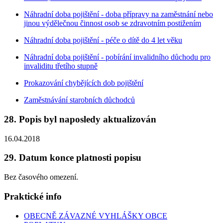
Náhradní doba pojištění - doba přípravy na zaměstnání nebo
jinou výdělečnou činnost osob se zdravotním postižením
Náhradní doba pojištění - péče o dítě do 4 let věku
Náhradní doba pojištění - pobírání invalidního důchodu pro
invaliditu třetího stupně
Prokazování chybějících dob pojištění
Zaměstnávání starobních důchodců
28. Popis byl naposledy aktualizován
16.04.2018
29. Datum konce platnosti popisu
Bez časového omezení.
Praktické info
OBECNĚ ZÁVAZNÉ VYHLÁŠKY OBCE