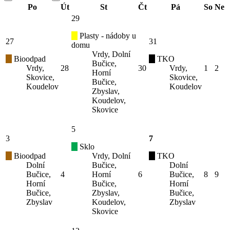
Po
Út
St
Čt
Pá
So
Ne
29
Plasty - nádoby u
27
31
domu
Vrdy, Dolní
Bioodpad
TKO
Bučice,
Vrdy,
28
30
Vrdy,
1
2
Horní
Skovice,
Skovice,
Bučice,
Koudelov
Koudelov
Zbyslav,
Koudelov,
Skovice
5
3
7
Sklo
Bioodpad
Vrdy, Dolní
TKO
Dolní
Bučice,
Dolní
Bučice,
4
Horní
6
Bučice,
8
9
Horní
Bučice,
Horní
Bučice,
Zbyslav,
Bučice,
Zbyslav
Koudelov,
Zbyslav
Skovice