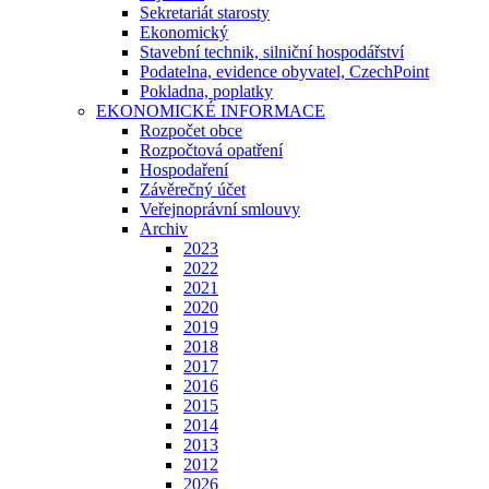
Sekretariát starosty
Ekonomický
Stavební technik, silniční hospodářství
Podatelna, evidence obyvatel, CzechPoint
Pokladna, poplatky
EKONOMICKÉ INFORMACE
Rozpočet obce
Rozpočtová opatření
Hospodaření
Závěrečný účet
Veřejnoprávní smlouvy
Archiv
2023
2022
2021
2020
2019
2018
2017
2016
2015
2014
2013
2012
2026