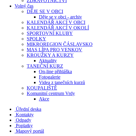
ZDRAVOTNICTVÍ
Volný čas
DĚJE SE V OBCI
Děje se v obci - archiv
KALENDÁŘ AKCÍ V OBCI
KALENDÁŘ AKCÍ V OKOLÍ
SPORTOVNÍ KLUBY
SPOLKY
MIKROREGION ČÁSLAVSKO
MAS LÍPA PRO VENKOV
KROUŽKY A KURZY
Aktuality
TANEČNÍ KURZ
On-line přihláška
Fotogalerie
Videa z tanečních kurzů
KOUPALIŠTĚ
Komunitní centrum Vrdy
Akce
Úřední deska
Kontakty
Odpady
Poplatky
Mapový portál