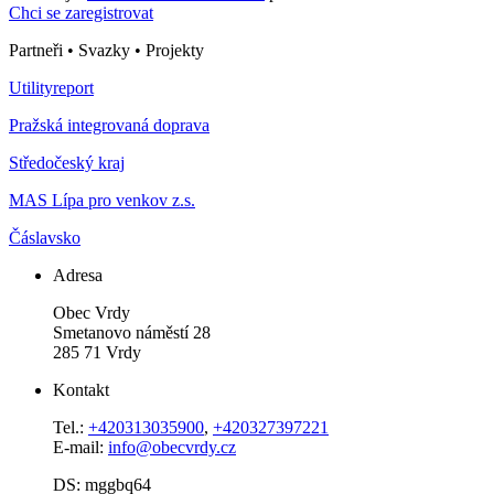
Chci se zaregistrovat
Partneři • Svazky • Projekty
Utilityreport
Pražská integrovaná doprava
Středočeský kraj
MAS Lípa pro venkov z.s.
Čáslavsko
Adresa
Obec Vrdy
Smetanovo náměstí 28
285 71 Vrdy
Kontakt
Tel.:
+420313035900
,
+420327397221
E-mail:
info@obecvrdy.cz
DS: mggbq64