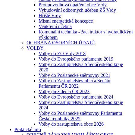
Protipovodňová opatření obce Vrdy
Vybudování odborných učeben ZŠ Vrdy
Hřiště Vrdy
Místní energetická koncepce
Venkovní učebna
Komunální technika - žací traktor s hydraulickým
výklopem
OCHRANA OSOBNÍCH ÚDAJŮ
VOLBY
Volby do ZO Vrdy 2018
Volby do Evropského parlamentu 2019
Volby do Zastupitelstva Středočeského kraje
2020
Volby do Poslanecké sněmovny 2021
Volby do Zastupitelstev obcí a Senátu
Parlamentu ČR 2022
Volby prezidenta ČR 2023
Volby do Evropského parlamentu 2024
Volby do Zastupitelstva Středočeského kraje
2024
Volby do Poslanecké sněmovny Parlamentu
České republiky 2025
Volby do zastupitelstva obce 2026
Praktické info
OBECNĚ ZÁVAZNÉ VYHLÁŠKY OBCE