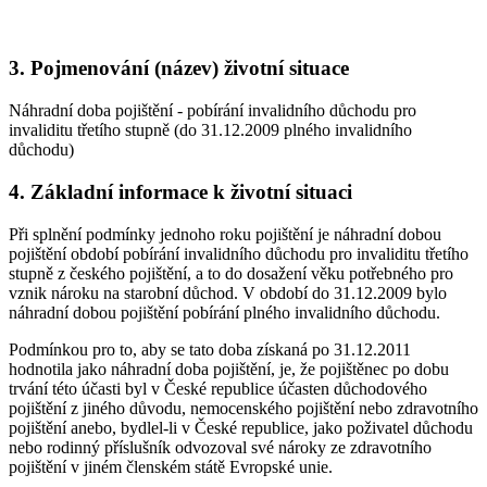
3. Pojmenování (název) životní situace
Náhradní doba pojištění - pobírání invalidního důchodu pro
invaliditu třetího stupně (do 31.12.2009 plného invalidního
důchodu)
4. Základní informace k životní situaci
Při splnění podmínky jednoho roku pojištění je náhradní dobou
pojištění období pobírání invalidního důchodu pro invaliditu třetího
stupně z českého pojištění, a to do dosažení věku potřebného pro
vznik nároku na starobní důchod. V období do 31.12.2009 bylo
náhradní dobou pojištění pobírání plného invalidního důchodu.
Podmínkou pro to, aby se tato doba získaná po 31.12.2011
hodnotila jako náhradní doba pojištění, je, že pojištěnec po dobu
trvání této účasti byl v České republice účasten důchodového
pojištění z jiného důvodu, nemocenského pojištění nebo zdravotního
pojištění anebo, bydlel-li v České republice, jako poživatel důchodu
nebo rodinný příslušník odvozoval své nároky ze zdravotního
pojištění v jiném členském státě Evropské unie.