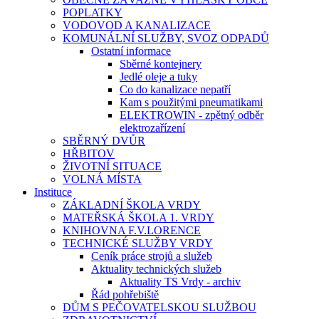
POPLATKY
VODOVOD A KANALIZACE
KOMUNÁLNÍ SLUŽBY, SVOZ ODPADŮ
Ostatní informace
Sběrné kontejnery
Jedlé oleje a tuky
Co do kanalizace nepatří
Kam s použitými pneumatikami
ELEKTROWIN - zpětný odběr
elektrozařízení
SBĚRNÝ DVŮR
HŘBITOV
ŽIVOTNÍ SITUACE
VOLNÁ MÍSTA
Instituce
ZÁKLADNÍ ŠKOLA VRDY
MATEŘSKÁ ŠKOLA 1. VRDY
KNIHOVNA F.V.LORENCE
TECHNICKÉ SLUŽBY VRDY
Ceník práce strojů a služeb
Aktuality technických služeb
Aktuality TS Vrdy - archiv
Řád pohřebiště
DŮM S PEČOVATELSKOU SLUŽBOU