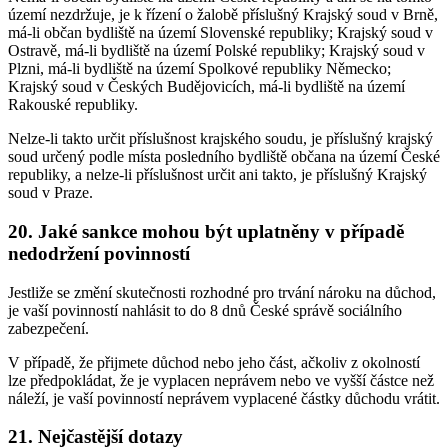
území nezdržuje, je k řízení o žalobě příslušný Krajský soud v Brně,
má-li občan bydliště na území Slovenské republiky; Krajský soud v
Ostravě, má-li bydliště na území Polské republiky; Krajský soud v
Plzni, má-li bydliště na území Spolkové republiky Německo;
Krajský soud v Českých Budějovicích, má-li bydliště na území
Rakouské republiky.
Nelze-li takto určit příslušnost krajského soudu, je příslušný krajský
soud určený podle místa posledního bydliště občana na území České
republiky, a nelze-li příslušnost určit ani takto, je příslušný Krajský
soud v Praze.
20. Jaké sankce mohou být uplatněny v případě
nedodržení povinností
Jestliže se změní skutečnosti rozhodné pro trvání nároku na důchod,
je vaší povinností nahlásit to do 8 dnů České správě sociálního
zabezpečení.
V případě, že přijmete důchod nebo jeho část, ačkoliv z okolností
lze předpokládat, že je vyplacen neprávem nebo ve vyšší částce než
náleží, je vaší povinností neprávem vyplacené částky důchodu vrátit.
21. Nejčastější dotazy