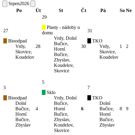
Srpen
2026
Po
Út
St
Čt
Pá
So
Ne
29
Plasty - nádoby u
27
31
domu
Vrdy, Dolní
Bioodpad
TKO
Bučice,
Vrdy,
28
30
Vrdy,
1
2
Horní
Skovice,
Skovice,
Bučice,
Koudelov
Koudelov
Zbyslav,
Koudelov,
Skovice
5
3
7
Sklo
Bioodpad
Vrdy, Dolní
TKO
Dolní
Bučice,
Dolní
Bučice,
4
Horní
6
Bučice,
8
9
Horní
Bučice,
Horní
Bučice,
Zbyslav,
Bučice,
Zbyslav
Koudelov,
Zbyslav
Skovice