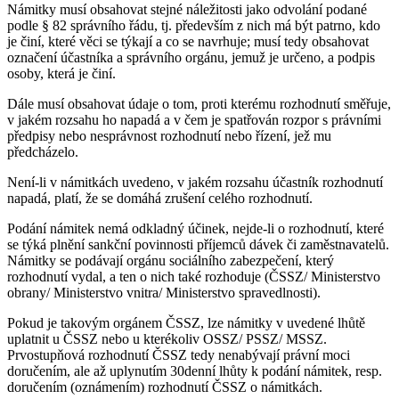
Námitky musí obsahovat stejné náležitosti jako odvolání podané
podle § 82 správního řádu, tj. především z nich má být patrno, kdo
je činí, které věci se týkají a co se navrhuje; musí tedy obsahovat
označení účastníka a správního orgánu, jemuž je určeno, a podpis
osoby, která je činí.
Dále musí obsahovat údaje o tom, proti kterému rozhodnutí směřuje,
v jakém rozsahu ho napadá a v čem je spatřován rozpor s právními
předpisy nebo nesprávnost rozhodnutí nebo řízení, jež mu
předcházelo.
Není-li v námitkách uvedeno, v jakém rozsahu účastník rozhodnutí
napadá, platí, že se domáhá zrušení celého rozhodnutí.
Podání námitek nemá odkladný účinek, nejde-li o rozhodnutí, které
se týká plnění sankční povinnosti příjemců dávek či zaměstnavatelů.
Námitky se podávají orgánu sociálního zabezpečení, který
rozhodnutí vydal, a ten o nich také rozhoduje (ČSSZ/ Ministerstvo
obrany/ Ministerstvo vnitra/ Ministerstvo spravedlnosti).
Pokud je takovým orgánem ČSSZ, lze námitky v uvedené lhůtě
uplatnit u ČSSZ nebo u kterékoliv OSSZ/ PSSZ/ MSSZ.
Prvostupňová rozhodnutí ČSSZ tedy nenabývají právní moci
doručením, ale až uplynutím 30denní lhůty k podání námitek, resp.
doručením (oznámením) rozhodnutí ČSSZ o námitkách.