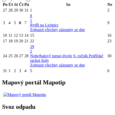
Po
Út
St
Čt
Pá
So
Ne
27
28
29
30
31
1
2
8
1
3
4
5
6
7
9
Rytíři na Lichnici
Zobrazit všechny záznamy ze dne
10
11
12
13
14
15
16
17
18
19
20
21
22
23
29
2
24
25
26
27
28
Nohejbalový turnaj dvojic
6. ročník Potěžské
30
rachot jízdy
Zobrazit všechny záznamy ze dne
31
1
2
3
4
5
6
Mapový portál Mapotip
Svoz odpadu