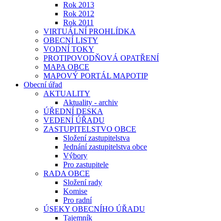
Rok 2013
Rok 2012
Rok 2011
VIRTUÁLNÍ PROHLÍDKA
OBECNÍ LISTY
VODNÍ TOKY
PROTIPOVODŇOVÁ OPATŘENÍ
MAPA OBCE
MAPOVÝ PORTÁL MAPOTIP
Obecní úřad
AKTUALITY
Aktuality - archiv
ÚŘEDNÍ DESKA
VEDENÍ ÚŘADU
ZASTUPITELSTVO OBCE
Složení zastupitelstva
Jednání zastupitelstva obce
Výbory
Pro zastupitele
RADA OBCE
Složení rady
Komise
Pro radní
ÚSEKY OBECNÍHO ÚŘADU
Tajemník