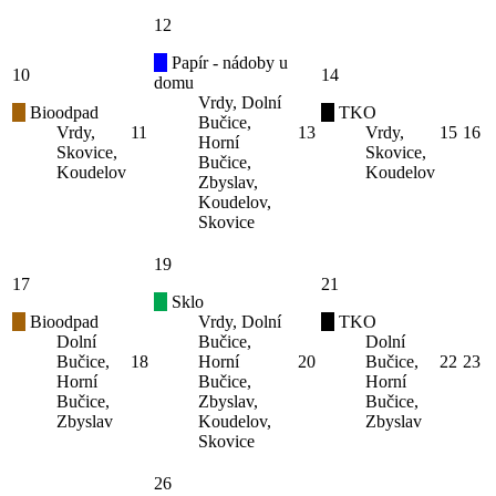
12
Papír - nádoby u
10
14
domu
Vrdy, Dolní
Bioodpad
TKO
Bučice,
Vrdy,
11
13
Vrdy,
15
16
Horní
Skovice,
Skovice,
Bučice,
Koudelov
Koudelov
Zbyslav,
Koudelov,
Skovice
19
17
21
Sklo
Bioodpad
Vrdy, Dolní
TKO
Dolní
Bučice,
Dolní
Bučice,
18
Horní
20
Bučice,
22
23
Horní
Bučice,
Horní
Bučice,
Zbyslav,
Bučice,
Zbyslav
Koudelov,
Zbyslav
Skovice
26