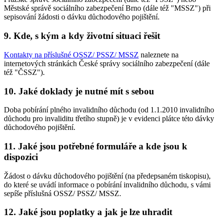
Městské správě sociálního zabezpečení Brno (dále též "MSSZ") při
sepisování žádosti o dávku důchodového pojištění.
9. Kde, s kým a kdy životní situaci řešit
Kontakty na příslušné OSSZ/ PSSZ/ MSSZ
naleznete na
internetových stránkách České správy sociálního zabezpečení (dále
též "ČSSZ").
10. Jaké doklady je nutné mít s sebou
Doba pobírání plného invalidního důchodu (od 1.1.2010 invalidního
důchodu pro invaliditu třetího stupně) je v evidenci plátce této dávky
důchodového pojištění.
11. Jaké jsou potřebné formuláře a kde jsou k
dispozici
Žádost o dávku důchodového pojištění (na předepsaném tiskopisu),
do které se uvádí informace o pobírání invalidního důchodu, s vámi
sepíše příslušná OSSZ/ PSSZ/ MSSZ.
12. Jaké jsou poplatky a jak je lze uhradit