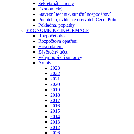
Sekretariát starosty
Ekonomický
Stavební technik, silniční hospodářství
Podatelna, evidence obyvatel, CzechPoint
Pokladna, poplatky
EKONOMICKÉ INFORMACE
Rozpočet obce
Rozpočtová opatření
Hospodaření
Závěrečný účet
Veřejnoprávní smlouvy
Archiv
2023
2022
2021
2020
2019
2018
2017
2016
2015
2014
2013
2012
2026