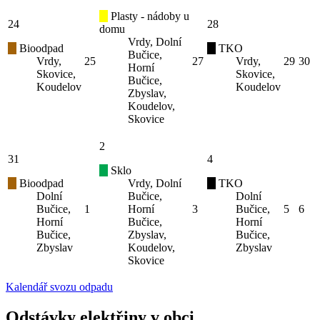
Plasty - nádoby u
24
28
domu
Vrdy, Dolní
Bioodpad
TKO
Bučice,
Vrdy,
25
27
Vrdy,
29
30
Horní
Skovice,
Skovice,
Bučice,
Koudelov
Koudelov
Zbyslav,
Koudelov,
Skovice
2
31
4
Sklo
Bioodpad
Vrdy, Dolní
TKO
Dolní
Bučice,
Dolní
Bučice,
1
Horní
3
Bučice,
5
6
Horní
Bučice,
Horní
Bučice,
Zbyslav,
Bučice,
Zbyslav
Koudelov,
Zbyslav
Skovice
Kalendář svozu odpadu
Odstávky elektřiny v obci