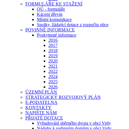
FORMULÁŘE KE STAŽENÍ
OÚ - formuláře
Kácení dřevin
Místní komunikace
Spolky, žádající dotace z rozpočtu obce
POVINNÉ INFORMACE
Poskytnuté informace
2016
2017
2018
2019
2020
2021
2022
2024
2025
2026
ÚZEMNÍ PLÁN
STRATEGICKÝ ROZVOJOVÝ PLÁN
E-PODATELNA
KONTAKTY
NAPIŠTE NÁM
PŘIJATÉ DOTACE
Vybudování sběrného dvora v obci Vrdy
Nádoby k rodinným domům v obci Vrdy