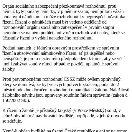
Orgán sociálního zabezpečení přezkoumává rozhodnutí, proti
němuž byly podány námitky, v plném rozsahu; není přitom vázán
podanými námitkami a může rozhodnout i v neprospěch účastníka
řízení. Řízení o námitkách musí být vedeno odděleně od
rozhodování orgánu sociálního zabezpečení v prvním stupni -
nemohou se na něm podílet, ani v něm rozhodovat osoby, které se
účastnily řízení o vydání napadeného rozhodnutí.
Podání námitek je řádným opravným prostředkem ve správním
řízení a absolvování námitkového řízení, ať již úspěšné nebo
neúspěšné, je proto nezbytným předpokladem k tomu, aby se věcí
mohl zabývat soud v rámci případné později uplatněné správní
žaloby.
Proti pravomocnému rozhodnutí ČSSZ může ovšem oprávněný,
který se domnívá, že byl ve svých právech zkrácen, podat do 2
měsíců ode dne doručení rozhodnutí o námitkách žalobu. Náležitosti
žalobního návrhu jsou upraveny soudním řádem správním (zákon č.
150/2002 Sb.).
K řízení o žalobě je příslušný krajský (v Praze Městský) soud, v
jehož obvodu má navrhovatel bydliště, popřípadě, v jehož obvodu
se zdržuje.
Nemá-li občan bydliště na území České republiky a ani se na tomto