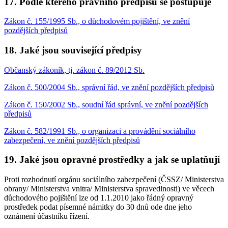
17. Podle kterého právního předpisu se postupuje
Zákon č. 155/1995 Sb., o důchodovém pojištění, ve znění
pozdějších předpisů
18. Jaké jsou související předpisy
Občanský zákoník, tj. zákon č. 89/2012 Sb.
Zákon č. 500/2004 Sb., správní řád, ve znění pozdějších předpisů
Zákon č. 150/2002 Sb., soudní řád správní, ve znění pozdějších
předpisů
Zákon č. 582/1991 Sb., o organizaci a provádění sociálního
zabezpečení, ve znění pozdějších předpisů
19. Jaké jsou opravné prostředky a jak se uplatňují
Proti rozhodnutí orgánu sociálního zabezpečení (ČSSZ/ Ministerstva
obrany/ Ministerstva vnitra/ Ministerstva spravedlnosti) ve věcech
důchodového pojištění lze od 1.1.2010 jako řádný opravný
prostředek podat písemné námitky do 30 dnů ode dne jeho
oznámení účastníku řízení.