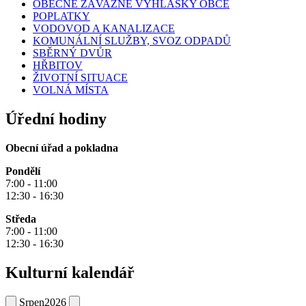
OBECNĚ ZÁVAZNÉ VYHLÁŠKY OBCE
POPLATKY
VODOVOD A KANALIZACE
KOMUNÁLNÍ SLUŽBY, SVOZ ODPADŮ
SBĚRNÝ DVŮR
HŘBITOV
ŽIVOTNÍ SITUACE
VOLNÁ MÍSTA
Úřední hodiny
Obecní úřad a pokladna
Pondělí
7:00 - 11:00
12:30 - 16:30
Středa
7:00 - 11:00
12:30 - 16:30
Kulturní kalendář
Srpen
2026