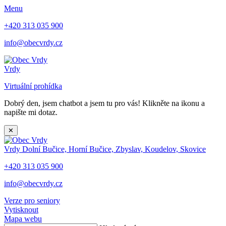
Menu
+420 313 035 900
info@obecvrdy.cz
Vrdy
Virtuální prohídka
Dobrý den, jsem chatbot a jsem tu pro vás! Klikněte na ikonu a
napište mi dotaz.
✕
Vrdy
Dolní Bučice, Horní Bučice, Zbyslav, Koudelov, Skovice
+420 313 035 900
info@obecvrdy.cz
Verze pro seniory
Vytisknout
Mapa webu