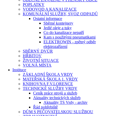
POPLATKY
VODOVOD A KANALIZACE
KOMUNÁLNÍ SLUŽBY, SVOZ ODPADŮ
Ostatní informace
Sběrné kontejnery
Jedlé oleje a tuky
Co do kanalizace nepatří
Kam s použitými pneumatikami
ELEKTROWIN - zpětný odběr
elektrozařízení
SBĚRNÝ DVŮR
HŘBITOV
ŽIVOTNÍ SITUACE
VOLNÁ MÍSTA
Instituce
ZÁKLADNÍ ŠKOLA VRDY
MATEŘSKÁ ŠKOLA 1. VRDY
KNIHOVNA F.V.LORENCE
TECHNICKÉ SLUŽBY VRDY
Ceník práce strojů a služeb
Aktuality technických služeb
Aktuality TS Vrdy - archiv
Řád pohřebiště
DŮM S PEČOVATELSKOU SLUŽBOU