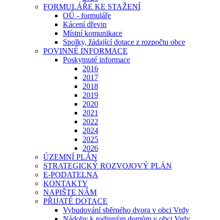
FORMULÁŘE KE STAŽENÍ
OÚ - formuláře
Kácení dřevin
Místní komunikace
Spolky, žádající dotace z rozpočtu obce
POVINNÉ INFORMACE
Poskytnuté informace
2016
2017
2018
2019
2020
2021
2022
2024
2025
2026
ÚZEMNÍ PLÁN
STRATEGICKÝ ROZVOJOVÝ PLÁN
E-PODATELNA
KONTAKTY
NAPIŠTE NÁM
PŘIJATÉ DOTACE
Vybudování sběrného dvora v obci Vrdy
Nádoby k rodinným domům v obci Vrdy