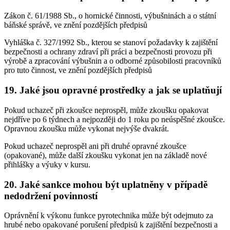
Zákon č. 61/1988 Sb., o hornické činnosti, výbušninách a o státní
báňské správě, ve znění pozdějších předpisů
Vyhláška č. 327/1992 Sb., kterou se stanoví požadavky k zajištění
bezpečnosti a ochrany zdraví při práci a bezpečnosti provozu při
výrobě a zpracování výbušnin a o odborné způsobilosti pracovníků
pro tuto činnost, ve znění pozdějších předpisů
19. Jaké jsou opravné prostředky a jak se uplatňují
Pokud uchazeč při zkoušce neprospěl, může zkoušku opakovat
nejdříve po 6 týdnech a nejpozději do 1 roku po neúspěšné zkoušce.
Opravnou zkoušku může vykonat nejvýše dvakrát.
Pokud uchazeč neprospěl ani při druhé opravné zkoušce
(opakované), může další zkoušku vykonat jen na základě nové
přihlášky a výuky v kursu.
20. Jaké sankce mohou být uplatněny v případě
nedodržení povinností
Oprávnění k výkonu funkce pyrotechnika může být odejmuto za
hrubé nebo opakované porušení předpisů k zajištění bezpečnosti a