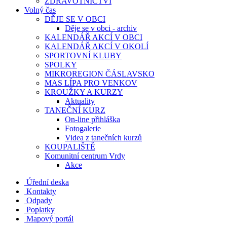
ZDRAVOTNICTVÍ
Volný čas
DĚJE SE V OBCI
Děje se v obci - archiv
KALENDÁŘ AKCÍ V OBCI
KALENDÁŘ AKCÍ V OKOLÍ
SPORTOVNÍ KLUBY
SPOLKY
MIKROREGION ČÁSLAVSKO
MAS LÍPA PRO VENKOV
KROUŽKY A KURZY
Aktuality
TANEČNÍ KURZ
On-line přihláška
Fotogalerie
Videa z tanečních kurzů
KOUPALIŠTĚ
Komunitní centrum Vrdy
Akce
Úřední deska
Kontakty
Odpady
Poplatky
Mapový portál