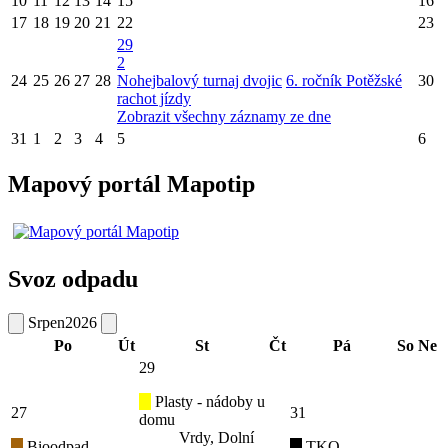
10
11
12
13
14
15
16
17
18
19
20
21
22
23
29
2
24
25
26
27
28
Nohejbalový turnaj dvojic
6. ročník Potěžské
30
rachot jízdy
Zobrazit všechny záznamy ze dne
31
1
2
3
4
5
6
Mapový portál Mapotip
Svoz odpadu
Srpen
2026
Po
Út
St
Čt
Pá
So
Ne
29
Plasty - nádoby u
27
31
domu
Vrdy, Dolní
Bioodpad
TKO