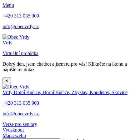
Menu
+420 313 035 900
info@obecvrdy.cz
Vrdy
Virtuální prohídka
Dobrý den, jsem chatbot a jsem tu pro vás! Klikněte na ikonu a
napište mi dotaz.
✕
Vrdy
Dolní Bučice, Horní Bučice, Zbyslav, Koudelov, Skovice
+420 313 035 900
info@obecvrdy.cz
Verze pro seniory
Vytisknout
Mapa webu