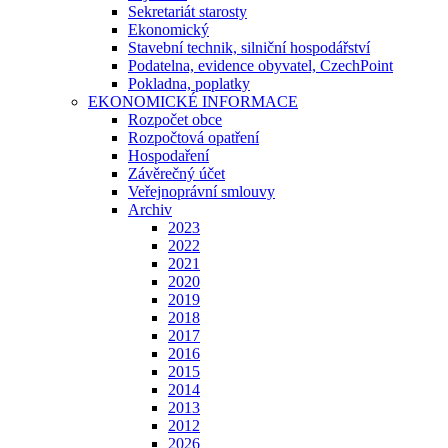
Sekretariát starosty
Ekonomický
Stavební technik, silniční hospodářství
Podatelna, evidence obyvatel, CzechPoint
Pokladna, poplatky
EKONOMICKÉ INFORMACE
Rozpočet obce
Rozpočtová opatření
Hospodaření
Závěrečný účet
Veřejnoprávní smlouvy
Archiv
2023
2022
2021
2020
2019
2018
2017
2016
2015
2014
2013
2012
2026