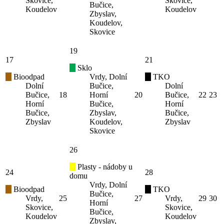
Skovice,
Skovice,
Bučice,
Koudelov
Koudelov
Zbyslav,
Koudelov,
Skovice
19
17
21
Sklo
Bioodpad
Vrdy, Dolní
TKO
Dolní
Bučice,
Dolní
Bučice,
18
Horní
20
Bučice,
22
23
Horní
Bučice,
Horní
Bučice,
Zbyslav,
Bučice,
Zbyslav
Koudelov,
Zbyslav
Skovice
26
Plasty - nádoby u
24
28
domu
Vrdy, Dolní
Bioodpad
TKO
Bučice,
Vrdy,
25
27
Vrdy,
29
30
Horní
Skovice,
Skovice,
Bučice,
Koudelov
Koudelov
Zbyslav,