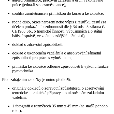
adresu organizace, pracovní zařazení a druh vykonávané
práce (jedná-li se o zaměstnance),
souhlas zaměstnance s přihláškou do kurzu a ke zkoušce,
rodné číslo, okres narození nebo výpis z rejstříku trestů (za
účelem prokázání bezúhonnosti dle § 34 odst. 3 zákona č.
61/1988 Sb., o hornické činnosti, výbušninách a o státní
báňské správě, ve znění pozdějších předpisů),
doklad o zdravotní způsobilosti,
doklad o ukončeném vzdělání a o absolvování základní
způsobilosti pro práce s výbušninami,
přihlášku ke zkoušce odborné způsobilosti k výkonu funkce
pyrotechnika.
Před zahájením zkoušky je nutno předložit:
originály dokladů o zdravotní způsobilosti, o absolvování
teoretické a praktické přípravy a o ukončeném základním
vzdělání,
1 fotografii o rozměrech 35 mm x 45 mm (ne starší jednoho
roku),