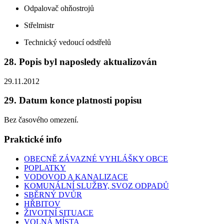
Odpalovač ohňostrojů
Střelmistr
Technický vedoucí odstřelů
28. Popis byl naposledy aktualizován
29.11.2012
29. Datum konce platnosti popisu
Bez časového omezení.
Praktické info
OBECNĚ ZÁVAZNÉ VYHLÁŠKY OBCE
POPLATKY
VODOVOD A KANALIZACE
KOMUNÁLNÍ SLUŽBY, SVOZ ODPADŮ
SBĚRNÝ DVŮR
HŘBITOV
ŽIVOTNÍ SITUACE
VOLNÁ MÍSTA