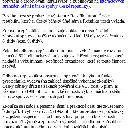
potvrzení o absolvování kurzu (vzor je publikován na
internetových
stránkách Státní báňské správy České republiky
).
Bezúhonnost se prokazuje výpisem z Rejstříku trestů České
republiky, který si Český báňský úřad sám z Rejstříku trestů vyžádá.
Zdravotní způsobilost se prokazuje dokladem orgánů státní
zdravotní správy a úspěšné ukončení základní školy vysvědčením z
8. třídy (resp. 9. třídy).
Základní odbornou způsobilost pro práci s výbušninami v rozsahu
nejméně 60 hodin uchazeč prokazuje osvědčením organizace, která
nakládá s výbušninami, popřípadě organizace, která se touto činností
zabývá.
Odbornou způsobilost posuzuje a oprávnění k výkonu funkce
pyrotechnika vydává (na základě úspěšně vykonané zkoušky)
Český báňský úřad na základě pověření dle § 38 odst. 5 písm. a)
zákona č. 61/1988 Sb., o hornické činnosti, výbušninách a o státní
báňské správě, ve znění pozdějších předpisů.
Zkouška se skládá z písemné, ústní a praktické části dle zkušebního
řádu (příl. 1 vyhlášky č. 327/1992 Sb., kterou se stanoví požadavky
k zajištění bezpečnosti a ochrany zdraví při práci a bezpečnosti
provozu při výrobě a zpracování výbušnin a o odborné způsobilosti
pracovníků pro tuto činnost, ve znění pozdějších předpisů).