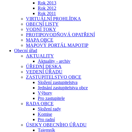
Rok 2013
Rok 2012
Rok 2011
VIRTUÁLNÍ PROHLÍDKA
OBECNÍ LISTY
VODNÍ TOKY
PROTIPOVODŇOVÁ OPATŘENÍ
MAPA OBCE
MAPOVÝ PORTÁL MAPOTIP
Obecní úřad
AKTUALITY
Aktuality - archiv
ÚŘEDNÍ DESKA
VEDENÍ ÚŘADU
ZASTUPITELSTVO OBCE
Složení zastupitelstva
Jednání zastupitelstva obce
Výbory
Pro zastupitele
RADA OBCE
Složení rady
Komise
Pro radní
ÚSEKY OBECNÍHO ÚŘADU
Tajemník