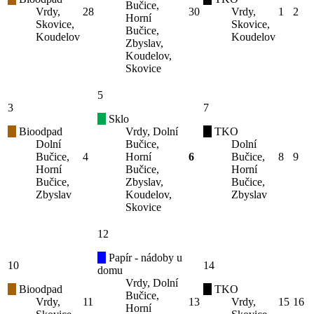
Bučice,
Vrdy,
28
30
Vrdy,
1
2
Horní
Skovice,
Skovice,
Bučice,
Koudelov
Koudelov
Zbyslav,
Koudelov,
Skovice
5
3
7
Sklo
Bioodpad
Vrdy, Dolní
TKO
Dolní
Bučice,
Dolní
Bučice,
4
Horní
6
Bučice,
8
9
Horní
Bučice,
Horní
Bučice,
Zbyslav,
Bučice,
Zbyslav
Koudelov,
Zbyslav
Skovice
12
Papír - nádoby u
10
14
domu
Vrdy, Dolní
Bioodpad
TKO
Bučice,
Vrdy,
11
13
Vrdy,
15
16
Horní