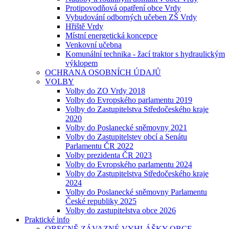
Protipovodňová opatření obce Vrdy
Vybudování odborných učeben ZŠ Vrdy
Hřiště Vrdy
Místní energetická koncepce
Venkovní učebna
Komunální technika - žací traktor s hydraulickým
výklopem
OCHRANA OSOBNÍCH ÚDAJŮ
VOLBY
Volby do ZO Vrdy 2018
Volby do Evropského parlamentu 2019
Volby do Zastupitelstva Středočeského kraje
2020
Volby do Poslanecké sněmovny 2021
Volby do Zastupitelstev obcí a Senátu
Parlamentu ČR 2022
Volby prezidenta ČR 2023
Volby do Evropského parlamentu 2024
Volby do Zastupitelstva Středočeského kraje
2024
Volby do Poslanecké sněmovny Parlamentu
České republiky 2025
Volby do zastupitelstva obce 2026
Praktické info
OBECNĚ ZÁVAZNÉ VYHLÁŠKY OBCE