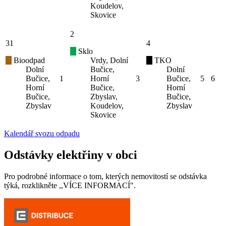
Koudelov,
Skovice
2
31
4
Sklo
Bioodpad
Vrdy, Dolní
TKO
Dolní
Bučice,
Dolní
Bučice,
1
Horní
3
Bučice,
5
6
Horní
Bučice,
Horní
Bučice,
Zbyslav,
Bučice,
Zbyslav
Koudelov,
Zbyslav
Skovice
Kalendář svozu odpadu
Odstávky elektřiny v obci
Pro podrobné informace o tom, kterých nemovitostí se odstávka
týká, rozklikněte ,,VÍCE INFORMACÍ".