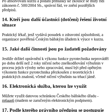
Po absolvování kurzu a podání přihlášky ke zkoušce se lhůty řídí
zákonem č. 500/2004 Sb., správní řád, ve znění pozdějších
předpisů.
14. Kteří jsou další účastníci (dotčení) řešení životní
situace
Praktický lékař, jenž vydává posudek o zdravotní způsobilosti, a
organizace pověřená Českým báňským úřadem k výuce v kurzu.
15. Jaké další činnosti jsou po žadateli požadovány
Jestliže držitel oprávnění k výkonu funkce pyrotechnika neprováděl
po dobu delší než 2 roky ničení nebo zneškodňování výbušnin v
procesu jejich výroby nebo zpracování, musí být před opětným
výkonem funkce pyrotechnika přezkoušen z teoretických i
praktických znalostí, včetně ničení výbušnin na trhací jámě.
16. Elektronická služba, kterou lze využít
Můžete využít datovou schránkou Českého báňského úřadu -
rn6aas6
(mailem se zaručeným elektronickým podpisem).
17. Podle kterého právního předpisu se postupuje