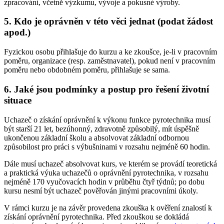
zpracování, včetně výzkumu, vývoje a pokusné výroby.
5. Kdo je oprávněn v této věci jednat (podat žádost
apod.)
Fyzickou osobu přihlašuje do kurzu a ke zkoušce, je-li v pracovním
poměru, organizace (resp. zaměstnavatel), pokud není v pracovním
poměru nebo obdobném poměru, přihlašuje se sama.
6. Jaké jsou podmínky a postup pro řešení životní
situace
Uchazeč o získání oprávnění k výkonu funkce pyrotechnika musí
být starší 21 let, bezúhonný, zdravotně způsobilý, mít úspěšně
ukončenou základní školu a absolvovat základní odbornou
způsobilost pro práci s výbušninami v rozsahu nejméně 60 hodin.
Dále musí uchazeč absolvovat kurs, ve kterém se provádí teoretická
a praktická výuka uchazečů o oprávnění pyrotechnika, v rozsahu
nejméně 170 vyučovacích hodin v průběhu čtyř týdnů; po dobu
kursu nesmí být uchazeč pověřován jinými pracovními úkoly.
V rámci kurzu je na závěr provedena zkouška k ověření znalostí k
získání oprávnění pyrotechnika. Před zkouškou se dokládá