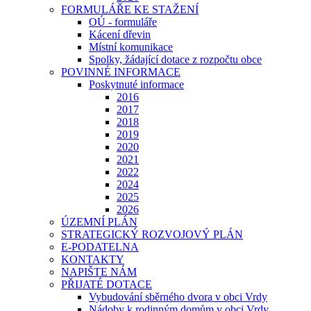
FORMULÁŘE KE STAŽENÍ
OÚ - formuláře
Kácení dřevin
Místní komunikace
Spolky, žádající dotace z rozpočtu obce
POVINNÉ INFORMACE
Poskytnuté informace
2016
2017
2018
2019
2020
2021
2022
2024
2025
2026
ÚZEMNÍ PLÁN
STRATEGICKÝ ROZVOJOVÝ PLÁN
E-PODATELNA
KONTAKTY
NAPIŠTE NÁM
PŘIJATÉ DOTACE
Vybudování sběrného dvora v obci Vrdy
Nádoby k rodinným domům v obci Vrdy