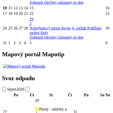
Zobrazit všechny záznamy ze dne
10
11
12
13
14
15
16
17
18
19
20
21
22
23
29
2
24
25
26
27
28
Nohejbalový turnaj dvojic
6. ročník Potěžské
30
rachot jízdy
Zobrazit všechny záznamy ze dne
31
1
2
3
4
5
6
Mapový portál Mapotip
Svoz odpadu
Srpen
2026
Po
Út
St
Čt
Pá
So
Ne
29
Plasty - nádoby u
27
31