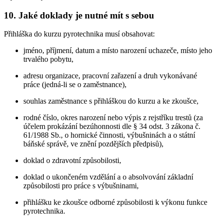
10. Jaké doklady je nutné mít s sebou
Přihláška do kurzu pyrotechnika musí obsahovat:
jméno, příjmení, datum a místo narození uchazeče, místo jeho
trvalého pobytu,
adresu organizace, pracovní zařazení a druh vykonávané
práce (jedná-li se o zaměstnance),
souhlas zaměstnance s přihláškou do kurzu a ke zkoušce,
rodné číslo, okres narození nebo výpis z rejstříku trestů (za
účelem prokázání bezúhonnosti dle § 34 odst. 3 zákona č.
61/1988 Sb., o hornické činnosti, výbušninách a o státní
báňské správě, ve znění pozdějších předpisů),
doklad o zdravotní způsobilosti,
doklad o ukončeném vzdělání a o absolvování základní
způsobilosti pro práce s výbušninami,
přihlášku ke zkoušce odborné způsobilosti k výkonu funkce
pyrotechnika.