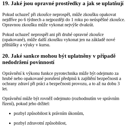
19. Jaké jsou opravné prostředky a jak se uplatňují
Pokud uchazeč při zkoušce neprospěl, může zkoušku opakovat
nejdříve po 6 týdnech a nejpozději do 1 roku po neúspěšné zkoušce.
Opravnou zkoušku může vykonat nejvýše dvakrát.
Pokud uchazeč neprospěl ani při druhé opravné zkoušce
(opakované), může další zkoušku vykonat jen na základě nové
přihlášky a výuky v kursu.
20. Jaké sankce mohou být uplatněny v případě
nedodržení povinností
Oprávnění k výkonu funkce pyrotechnika může být odejmuto za
hrubé nebo opakované porušení předpisů k zajištění bezpečnosti a
ochrany zdraví při práci a bezpečnosti provozu, a to až na dobu 3
let.
Oprávnění může být rovněž odejmuto (rozhodnutím ve správním
řízení), pokud jeho držitel:
pozbyl způsobilost k právním úkonům,
pozbyl zdravotní způsobilost,