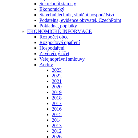
Sekretariát starosty
Ekonomický
Stavební technik, silniční hospodářství
Podatelna, evidence obyvatel, CzechPoint
Pokladna, poplatky
EKONOMICKÉ INFORMACE
Rozpočet obce
Rozpočtová opatření
Hospodaření
Závěrečný účet
Veřejnoprávní smlouvy
Archiv
2023
2022
2021
2020
2019
2018
2017
2016
2015
2014
2013
2012
2026