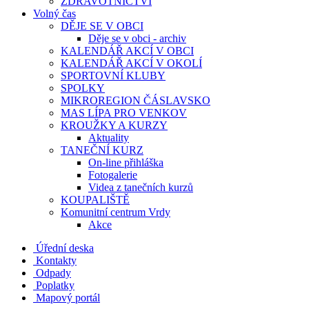
ZDRAVOTNICTVÍ
Volný čas
DĚJE SE V OBCI
Děje se v obci - archiv
KALENDÁŘ AKCÍ V OBCI
KALENDÁŘ AKCÍ V OKOLÍ
SPORTOVNÍ KLUBY
SPOLKY
MIKROREGION ČÁSLAVSKO
MAS LÍPA PRO VENKOV
KROUŽKY A KURZY
Aktuality
TANEČNÍ KURZ
On-line přihláška
Fotogalerie
Videa z tanečních kurzů
KOUPALIŠTĚ
Komunitní centrum Vrdy
Akce
Úřední deska
Kontakty
Odpady
Poplatky
Mapový portál