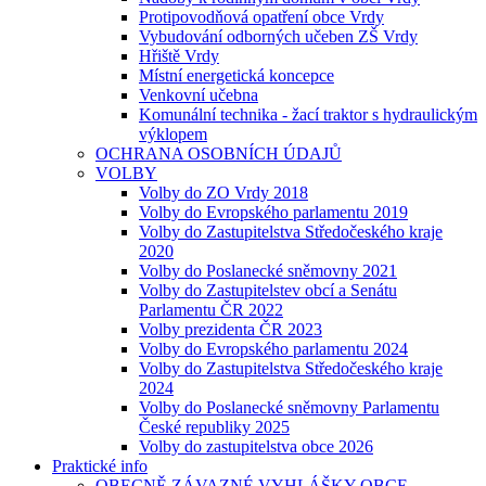
Protipovodňová opatření obce Vrdy
Vybudování odborných učeben ZŠ Vrdy
Hřiště Vrdy
Místní energetická koncepce
Venkovní učebna
Komunální technika - žací traktor s hydraulickým
výklopem
OCHRANA OSOBNÍCH ÚDAJŮ
VOLBY
Volby do ZO Vrdy 2018
Volby do Evropského parlamentu 2019
Volby do Zastupitelstva Středočeského kraje
2020
Volby do Poslanecké sněmovny 2021
Volby do Zastupitelstev obcí a Senátu
Parlamentu ČR 2022
Volby prezidenta ČR 2023
Volby do Evropského parlamentu 2024
Volby do Zastupitelstva Středočeského kraje
2024
Volby do Poslanecké sněmovny Parlamentu
České republiky 2025
Volby do zastupitelstva obce 2026
Praktické info
OBECNĚ ZÁVAZNÉ VYHLÁŠKY OBCE