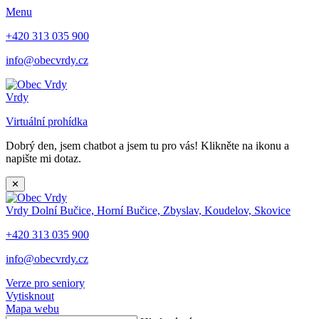
Menu
+420 313 035 900
info@obecvrdy.cz
Vrdy
Virtuální prohídka
Dobrý den, jsem chatbot a jsem tu pro vás! Klikněte na ikonu a
napište mi dotaz.
✕
Vrdy
Dolní Bučice, Horní Bučice, Zbyslav, Koudelov, Skovice
+420 313 035 900
info@obecvrdy.cz
Verze pro seniory
Vytisknout
Mapa webu