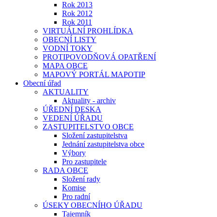
Rok 2013
Rok 2012
Rok 2011
VIRTUÁLNÍ PROHLÍDKA
OBECNÍ LISTY
VODNÍ TOKY
PROTIPOVODŇOVÁ OPATŘENÍ
MAPA OBCE
MAPOVÝ PORTÁL MAPOTIP
Obecní úřad
AKTUALITY
Aktuality - archiv
ÚŘEDNÍ DESKA
VEDENÍ ÚŘADU
ZASTUPITELSTVO OBCE
Složení zastupitelstva
Jednání zastupitelstva obce
Výbory
Pro zastupitele
RADA OBCE
Složení rady
Komise
Pro radní
ÚSEKY OBECNÍHO ÚŘADU
Tajemník