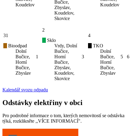
Bučice,
Koudelov
Koudelov
Zbyslav,
Koudelov,
Skovice
2
31
4
Sklo
Bioodpad
Vrdy, Dolní
TKO
Dolní
Bučice,
Dolní
Bučice,
1
Horní
3
Bučice,
5
6
Horní
Bučice,
Horní
Bučice,
Zbyslav,
Bučice,
Zbyslav
Koudelov,
Zbyslav
Skovice
Kalendář svozu odpadu
Odstávky elektřiny v obci
Pro podrobné informace o tom, kterých nemovitostí se odstávka
týká, rozklikněte ,,VÍCE INFORMACÍ".