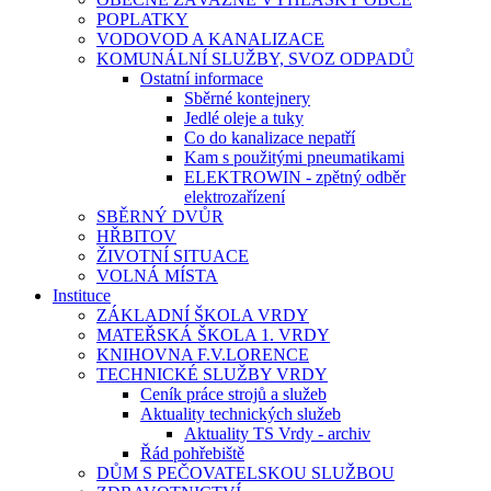
POPLATKY
VODOVOD A KANALIZACE
KOMUNÁLNÍ SLUŽBY, SVOZ ODPADŮ
Ostatní informace
Sběrné kontejnery
Jedlé oleje a tuky
Co do kanalizace nepatří
Kam s použitými pneumatikami
ELEKTROWIN - zpětný odběr
elektrozařízení
SBĚRNÝ DVŮR
HŘBITOV
ŽIVOTNÍ SITUACE
VOLNÁ MÍSTA
Instituce
ZÁKLADNÍ ŠKOLA VRDY
MATEŘSKÁ ŠKOLA 1. VRDY
KNIHOVNA F.V.LORENCE
TECHNICKÉ SLUŽBY VRDY
Ceník práce strojů a služeb
Aktuality technických služeb
Aktuality TS Vrdy - archiv
Řád pohřebiště
DŮM S PEČOVATELSKOU SLUŽBOU