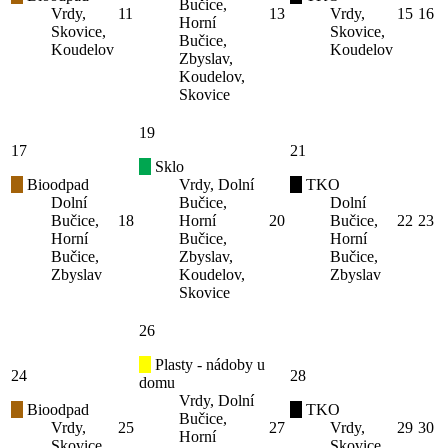
Bučice,
Vrdy,
11
13
Vrdy,
15
16
Horní
Skovice,
Skovice,
Bučice,
Koudelov
Koudelov
Zbyslav,
Koudelov,
Skovice
19
17
21
Sklo
Bioodpad
Vrdy, Dolní
TKO
Dolní
Bučice,
Dolní
Bučice,
18
Horní
20
Bučice,
22
23
Horní
Bučice,
Horní
Bučice,
Zbyslav,
Bučice,
Zbyslav
Koudelov,
Zbyslav
Skovice
26
Plasty - nádoby u
24
28
domu
Vrdy, Dolní
Bioodpad
TKO
Bučice,
Vrdy,
25
27
Vrdy,
29
30
Horní
Skovice,
Skovice,