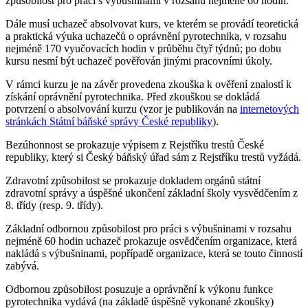
způsobilost pro práci s výbušninami v rozsahu nejméně 60 hodin.
Dále musí uchazeč absolvovat kurs, ve kterém se provádí teoretická
a praktická výuka uchazečů o oprávnění pyrotechnika, v rozsahu
nejméně 170 vyučovacích hodin v průběhu čtyř týdnů; po dobu
kursu nesmí být uchazeč pověřován jinými pracovními úkoly.
V rámci kurzu je na závěr provedena zkouška k ověření znalostí k
získání oprávnění pyrotechnika. Před zkouškou se dokládá
potvrzení o absolvování kurzu (vzor je publikován na
internetových
stránkách Státní báňské správy České republiky
).
Bezúhonnost se prokazuje výpisem z Rejstříku trestů České
republiky, který si Český báňský úřad sám z Rejstříku trestů vyžádá.
Zdravotní způsobilost se prokazuje dokladem orgánů státní
zdravotní správy a úspěšné ukončení základní školy vysvědčením z
8. třídy (resp. 9. třídy).
Základní odbornou způsobilost pro práci s výbušninami v rozsahu
nejméně 60 hodin uchazeč prokazuje osvědčením organizace, která
nakládá s výbušninami, popřípadě organizace, která se touto činností
zabývá.
Odbornou způsobilost posuzuje a oprávnění k výkonu funkce
pyrotechnika vydává (na základě úspěšně vykonané zkoušky)