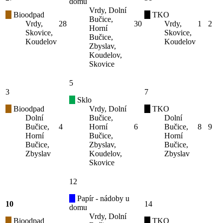
domu
Vrdy, Dolní
Bioodpad
TKO
Bučice,
Vrdy,
28
30
Vrdy,
1
2
Horní
Skovice,
Skovice,
Bučice,
Koudelov
Koudelov
Zbyslav,
Koudelov,
Skovice
5
3
7
Sklo
Bioodpad
Vrdy, Dolní
TKO
Dolní
Bučice,
Dolní
Bučice,
4
Horní
6
Bučice,
8
9
Horní
Bučice,
Horní
Bučice,
Zbyslav,
Bučice,
Zbyslav
Koudelov,
Zbyslav
Skovice
12
Papír - nádoby u
10
14
domu
Vrdy, Dolní
Bioodpad
TKO