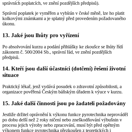
správních poplatcích, ve znění pozdějších předpisů).
Správní poplatek je vyměřen a vybírán v české měně, lze ho platit
kolkovými známkami a je splatný před provedením požadovaného
úkonu.
13. Jaké jsou lhůty pro vyřízení
Po absolvování kurzu a podání přihlášky ke zkoušce se lhůty řídí
zákonem č. 500/2004 Sb., správní řád, ve znění pozdějších
předpisů.
14. Kteří jsou další účastníci (dotčení) řešení životní
situace
Praktický lékař, jenž vydává posudek o zdravotní způsobilosti, a
organizace pověřená Českým báňským úřadem k výuce v kurzu.
15. Jaké další činnosti jsou po žadateli požadovány
Jestliže držitel oprávnění k výkonu funkce pyrotechnika neprováděl
po dobu delší než 2 roky ničení nebo zneškodňování výbušnin v
procesu jejich výroby nebo zpracování, musí být před opětným
výkonem funkce pyrotechnika přezkoušen z teoretických i